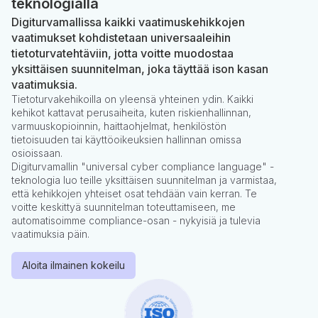
teknologialla
Digiturvamallissa kaikki vaatimuskehikkojen
vaatimukset kohdistetaan universaaleihin
tietoturvatehtäviin, jotta voitte muodostaa
yksittäisen suunnitelman, joka täyttää ison kasan
vaatimuksia.
Tietoturvakehikoilla on yleensä yhteinen ydin. Kaikki
kehikot kattavat perusaiheita, kuten riskienhallinnan,
varmuuskopioinnin, haittaohjelmat, henkilöstön
tietoisuuden tai käyttöoikeuksien hallinnan omissa
osioissaan.
Digiturvamallin "universal cyber compliance language" -
teknologia luo teille yksittäisen suunnitelman ja varmistaa,
että kehikkojen yhteiset osat tehdään vain kerran. Te
voitte keskittyä suunnitelman toteuttamiseen, me
automatisoimme compliance-osan - nykyisiä ja tulevia
vaatimuksia päin.
Aloita ilmainen kokeilu