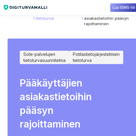
Luo ISMS-tili
Sisältökirjasto
Potilastietojärjestelmien
Pääkäyttäjien
tietoturva
asiakastietoihin pääsyn
rajoittaminen
Sote-palvelujen
Potilastietojärjestelmien
tietoturvasuunnitelma
tietoturva
Pääkäyttäjien
asiakastietoihin
pääsyn
rajoittaminen