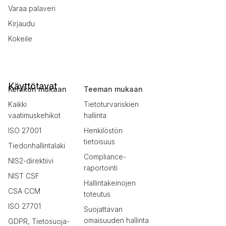
Varaa palaveri
Kirjaudu
Kokeile
Käyttötavat
Kehikon mukaan
Teeman mukaan
Kaikki
Tietoturvariskien
vaatimuskehikot
hallinta
ISO 27001
Henkilöstön
tietoisuus
Tiedonhallintalaki
Compliance-
NIS2-direktiivi
raportointi
NIST CSF
Hallintakeinojen
CSA CCM
toteutus
ISO 27701
Suojattavan
omaisuuden hallinta
GDPR, Tietosuoja-