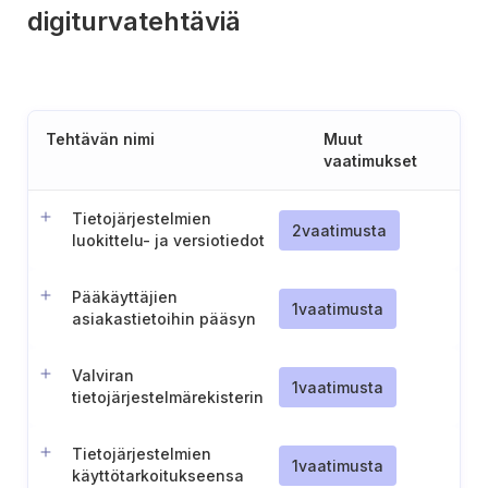
digiturvatehtäviä
Tehtävän nimi
Muut
vaatimukset
Tietojärjestelmien
2
vaatimusta
luokittelu- ja versiotiedot
Pääkäyttäjien
1
vaatimusta
asiakastietoihin pääsyn
rajoittaminen
Valviran
1
vaatimusta
tietojärjestelmärekisterin
seuraaminen
Tietojärjestelmien
1
vaatimusta
käyttötarkoitukseensa