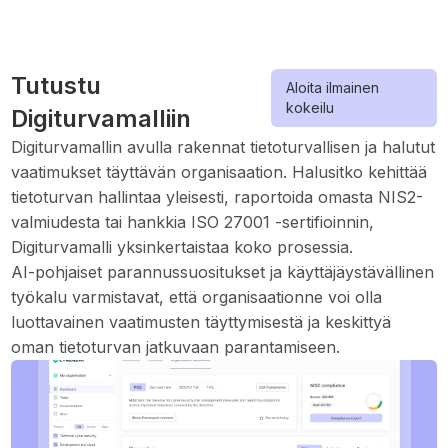
Tutustu
Aloita ilmainen
kokeilu
Digiturvamalliin
Digiturvamallin avulla rakennat tietoturvallisen ja halutut
vaatimukset täyttävän organisaation. Halusitko kehittää
tietoturvan hallintaa yleisesti, raportoida omasta NIS2-
valmiudesta tai hankkia ISO 27001 -sertifioinnin,
Digiturvamalli yksinkertaistaa koko prosessia.
AI-pohjaiset parannussuositukset ja käyttäjäystävällinen
työkalu varmistavat, että organisaationne voi olla
luottavainen vaatimusten täyttymisestä ja keskittyä
oman tietoturvan jatkuvaan parantamiseen.