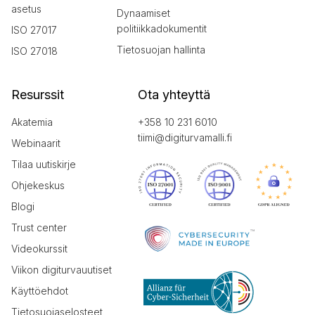
asetus
Dynaamiset
politiikkadokumentit
ISO 27017
Tietosuojan hallinta
ISO 27018
Resurssit
Ota yhteyttä
Akatemia
+358 10 231 6010
tiimi@digiturvamalli.fi
Webinaarit
Tilaa uutiskirje
Ohjekeskus
Blogi
Trust center
Videokurssit
Viikon digiturvauutiset
Käyttöehdot
Tietosuojaselosteet