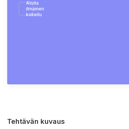
Aloita
ilmainen
kokeilu
Tehtävän kuvaus