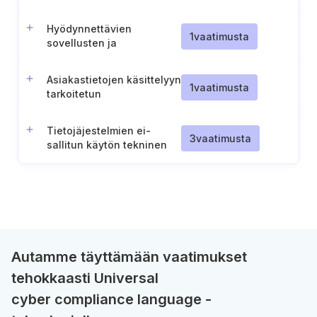
soveltuvuuden
varmistaminen
Hyödynnettävien
1
vaatimusta
sovellusten ja
tietojärjestelmien
turvallisuuden ja
Asiakastietojen käsittelyyn
suorituskyvyn
1
vaatimusta
tarkoitetun
varmistamisen
tietojärjestelmän
kuvaaminen
tuotantokäytön
Tietojäjestelmien ei-
vaatimukset
3
vaatimusta
sallitun käytön tekninen
estäminen
Autamme täyttämään vaatimukset
tehokkaasti Universal
cyber compliance language -