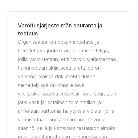
Varoitusjärjestelmän seuranta ja
testaus
Organisaation on dokumentoitava ja
toteutettava joukko virallisia menettelyjä,
joilla varmistetaan, että varoitusjärjestelmää
hallinnoidaan aktiivisesti ja että se on
valmiina. Näissä dokumentoiduissa
menettelyissä on määriteltävä
yksityiskohtaisesti prosessit, joilla seurataan
jatkuvasti järjestelmän toimintatilaa ja
annetaan välittömiä hälytyksiä vioista, joilla
varmistetaan järjestelmän luotettavuus
säännöllisellä ja kattavalla testausohjelmalla
ja joilla vastaanotetaan, todennetaan ja