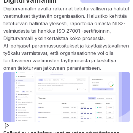
Digiturvamalliin
Digiturvamallin avulla rakennat tietoturvallisen ja halutut
vaatimukset täyttävän organisaation. Halusitko kehittää
tietoturvan hallintaa yleisesti, raportoida omasta NIS2-
valmiudesta tai hankkia ISO 27001 -sertifioinnin,
Digiturvamalli yksinkertaistaa koko prosessia.
AI-pohjaiset parannussuositukset ja käyttäjäystävällinen
työkalu varmistavat, että organisaationne voi olla
luottavainen vaatimusten täyttymisestä ja keskittyä
oman tietoturvan jatkuvaan parantamiseen.