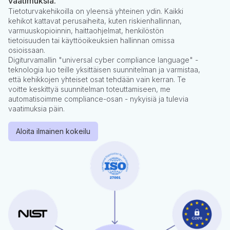
vaatimuksia.
Tietoturvakehikoilla on yleensä yhteinen ydin. Kaikki
kehikot kattavat perusaiheita, kuten riskienhallinnan,
varmuuskopioinnin, haittaohjelmat, henkilöstön
tietoisuuden tai käyttöoikeuksien hallinnan omissa
osioissaan.
Digiturvamallin "universal cyber compliance language" -
teknologia luo teille yksittäisen suunnitelman ja varmistaa,
että kehikkojen yhteiset osat tehdään vain kerran. Te
voitte keskittyä suunnitelman toteuttamiseen, me
automatisoimme compliance-osan - nykyisiä ja tulevia
vaatimuksia päin.
Aloita ilmainen kokeilu