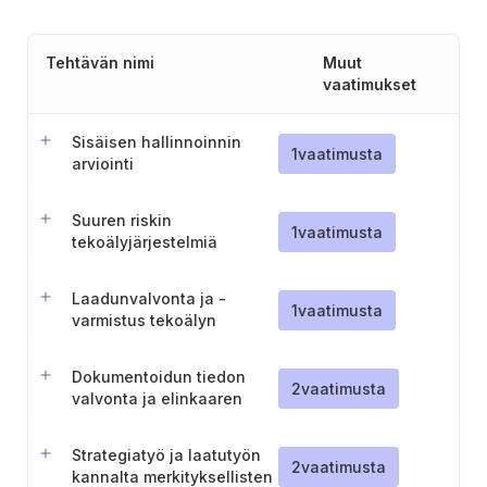
Tehtävän nimi
Muut
vaatimukset
Sisäisen hallinnoinnin
1
vaatimusta
arviointi
tekoälysäädöksen
noudattamiseksi
Suuren riskin
1
vaatimusta
tekoälyjärjestelmiä
koskeva testaus- ja
validointisuunnitelma
Laadunvalvonta ja -
1
vaatimusta
varmistus tekoälyn
kehittämisessä
Dokumentoidun tiedon
2
vaatimusta
valvonta ja elinkaaren
hallinta
Strategiatyö ja laatutyön
2
vaatimusta
kannalta merkityksellisten