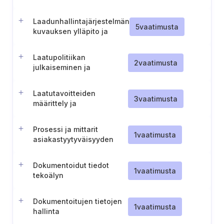
asioiden tunnistaminen
Laadunhallintajärjestelmän
5
vaatimusta
kuvauksen ylläpito ja
soveltamisalan määrittely
Laatupolitiikan
2
vaatimusta
julkaiseminen ja
tiedottaminen
Laatutavoitteiden
3
vaatimusta
määrittely ja
dokumentointi
Prosessi ja mittarit
1
vaatimusta
asiakastyytyväisyyden
seurantaa varten
Dokumentoidut tiedot
1
vaatimusta
tekoälyn
hallintajärjestelmää varten
Dokumentoitujen tietojen
1
vaatimusta
hallinta