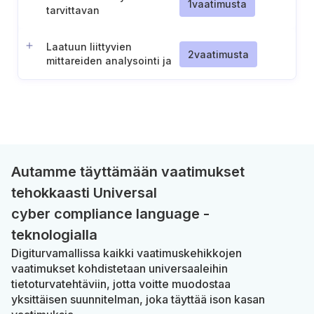
1
vaatimusta
tarvittavan
organisaatiotietämyksen
määrittely
Laatuun liittyvien
2
vaatimusta
mittareiden analysointi ja
arviointi
Autamme täyttämään vaatimukset
tehokkaasti Universal
cyber compliance language -
teknologialla
Digiturvamallissa kaikki vaatimuskehikkojen
vaatimukset kohdistetaan universaaleihin
tietoturvatehtäviin, jotta voitte muodostaa
yksittäisen suunnitelman, joka täyttää ison kasan