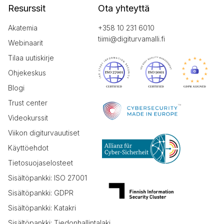
Resurssit
Ota yhteyttä
Akatemia
+358 10 231 6010
tiimi@digiturvamalli.fi
Webinaarit
Tilaa uutiskirje
Ohjekeskus
Blogi
Trust center
Videokurssit
Viikon digiturvauutiset
Käyttöehdot
Tietosuojaselosteet
Sisältöpankki: ISO 27001
Sisältöpankki: GDPR
Sisältöpankki: Katakri
Sisältöpankki: Tiedonhallintalaki