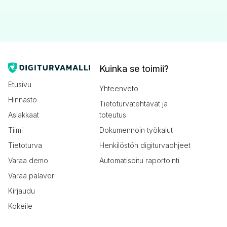
Kuinka se toimii?
Etusivu
Yhteenveto
Hinnasto
Tietoturvatehtävät ja
Asiakkaat
toteutus
Tiimi
Dokumennoin työkalut
Tietoturva
Henkilöstön digiturvaohjeet
Varaa demo
Automatisoitu raportointi
Varaa palaveri
Kirjaudu
Kokeile