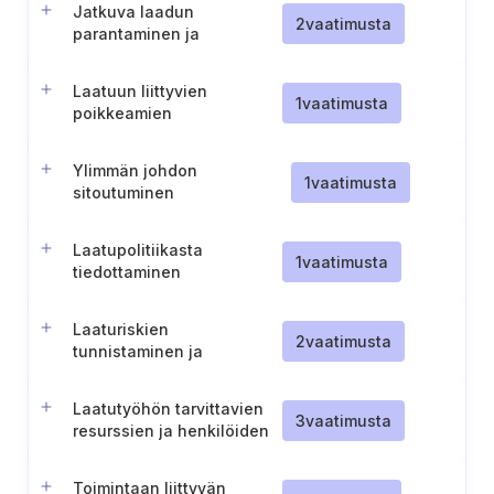
Jatkuva laadun
2
vaatimusta
parantaminen ja
dokumentointi
Laatuun liittyvien
1
vaatimusta
poikkeamien
dokumentointi ja käsittely
Ylimmän johdon
1
vaatimusta
sitoutuminen
laadunhallintajärjestelmään
Laatupolitiikasta
1
vaatimusta
tiedottaminen
Laaturiskien
2
vaatimusta
tunnistaminen ja
dokumentointi
Laatutyöhön tarvittavien
3
vaatimusta
resurssien ja henkilöiden
määrittäminen
Toimintaan liittyvän