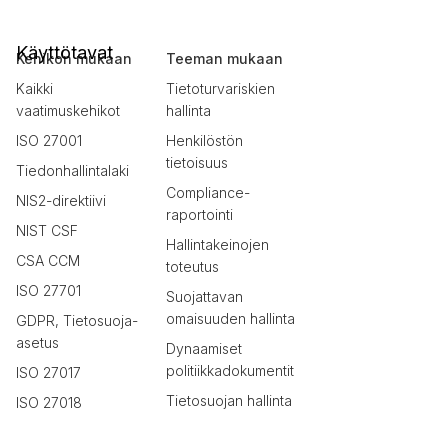
Käyttötavat
Kehikon mukaan
Teeman mukaan
Kaikki
Tietoturvariskien
vaatimuskehikot
hallinta
ISO 27001
Henkilöstön
tietoisuus
Tiedonhallintalaki
Compliance-
NIS2-direktiivi
raportointi
NIST CSF
Hallintakeinojen
CSA CCM
toteutus
ISO 27701
Suojattavan
omaisuuden hallinta
GDPR, Tietosuoja-
asetus
Dynaamiset
politiikkadokumentit
ISO 27017
Tietosuojan hallinta
ISO 27018