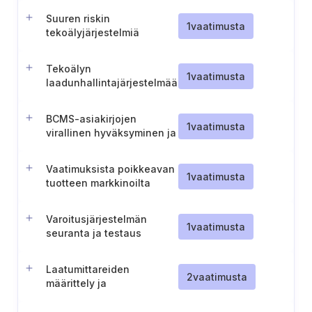
Suuren riskin
1
vaatimusta
tekoälyjärjestelmiä
koskevien teknisten
eritelmien ja standardien
Tekoälyn
hallinnointi
1
vaatimusta
laadunhallintajärjestelmää
koskeva dokumentaatio
BCMS-asiakirjojen
1
vaatimusta
virallinen hyväksyminen ja
tunnistaminen
Vaatimuksista poikkeavan
1
vaatimusta
tuotteen markkinoilta
poistaminen tai
takaisinveto.
Varoitusjärjestelmän
1
vaatimusta
seuranta ja testaus
Laatumittareiden
2
vaatimusta
määrittely ja
dokumentointi