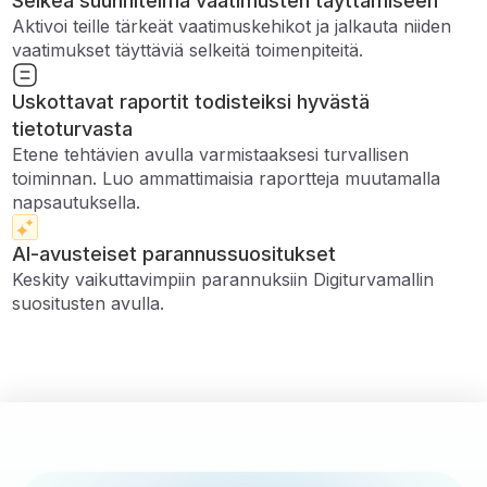
Selkeä suunnitelma vaatimusten täyttämiseen
Aktivoi teille tärkeät vaatimuskehikot ja jalkauta niiden
vaatimukset täyttäviä selkeitä toimenpiteitä.
Uskottavat raportit todisteiksi hyvästä
tietoturvasta
Etene tehtävien avulla varmistaaksesi turvallisen
toiminnan. Luo ammattimaisia ​​raportteja muutamalla
napsautuksella.
AI-avusteiset parannussuositukset
Keskity vaikuttavimpiin parannuksiin Digiturvamallin
suositusten avulla.