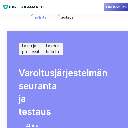
Luo ISMS-tili
Sisältökirjasto
Laadun
Varoitusjärjestelmän seuranta ja
hallinta
testaus
Laatu ja
Laadun
prosessit
hallinta
Varoitusjärjestelmän
seuranta
ja
testaus
Aloita