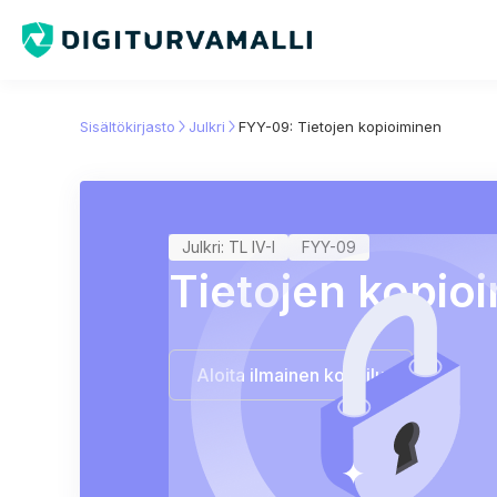
Sisältökirjasto
Julkri
FYY-09: Tietojen kopioiminen
Julkri: TL IV-I
FYY-09
Tietojen kopio
Aloita ilmainen kokeilu