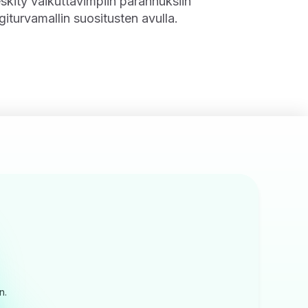
skity vaikuttavimpiin parannuksiin
giturvamallin suositusten avulla.
n.