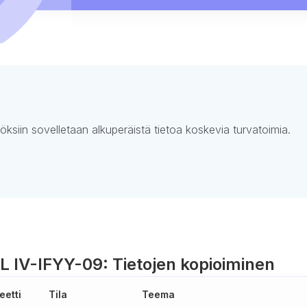
öksiin sovelletaan alkuperäistä tietoa koskevia turvatoimia.
L IV-I
FYY-09: Tietojen kopioiminen
eetti
Tila
Teema