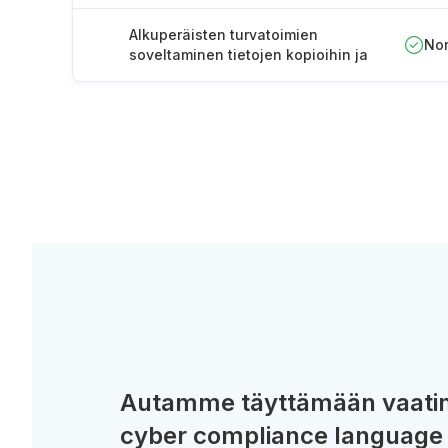
Alkuperäisten turvatoimien
No
soveltaminen tietojen kopioihin ja
käännöksiin
Autamme täyttämään vaatim
cyber compliance language 