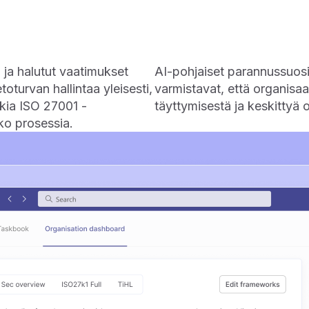
n ja halutut vaatimukset
AI-pohjaiset parannussuosit
toturvan hallintaa yleisesti,
varmistavat, että organisaa
kia ISO 27001 -
täyttymisestä ja keskittyä
oko prosessia.