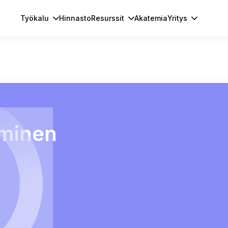
Työkalu
Hinnasto
Resurssit
Akatemia
Yritys
iminen