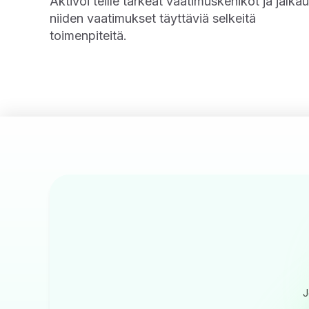
Aktivoi teille tärkeät vaatimuskehikot ja jalka
niiden vaatimukset täyttäviä selkeitä
toimenpiteitä.
J