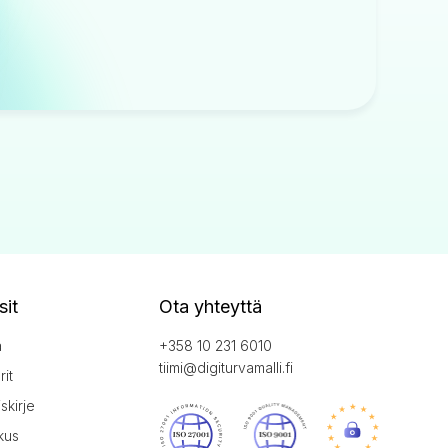
sit
Ota yhteyttä
a
+358 10 231 6010
tiimi@digiturvamalli.fi
it
iskirje
kus