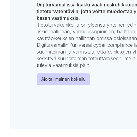
Digiturvamallissa kaikki vaatimuskehikkoje
tietoturvatehtäviin, jotta voitte muodostaa y
kasan vaatimuksia.
Tietoturvakehikoilla on yleensä yhteinen ydin.
riskienhallinnan, varmuuskopioinnin, haittaohj
käyttöoikeuksien hallinnan omissa osioissaan
Digiturvamallin "universal cyber compliance la
suunnitelman ja varmistaa, että kehikkojen yh
keskittyä suunnitelman toteuttamiseen, me 
tulevia vaatimuksia päin.
Aloita ilmainen kokeilu