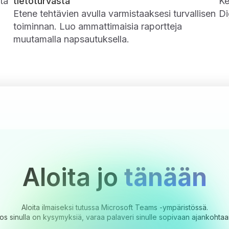
uta
tietoturvasta
Ke
Etene tehtävien avulla varmistaaksesi turvallisen
Di
toiminnan. Luo ammattimaisia ​​raportteja
muutamalla napsautuksella.
Aloita jo
tänään
Aloita ilmaiseksi tutussa Microsoft Teams -ympäristössä.
os sinulla on kysymyksiä, varaa palaveri sinulle sopivaan ajankohtaa