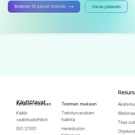
Ilmainen 14 päivän kokeilu
Varaa palaveri
Resurs
Käyttötavat
Kehikon mukaan
Teeman mukaan
Akatemi
Kaikki
Tietoturvariskien
Webinaar
vaatimuskehikot
hallinta
Tilaa uut
ISO 27001
Henkilöstön
Ohjekes