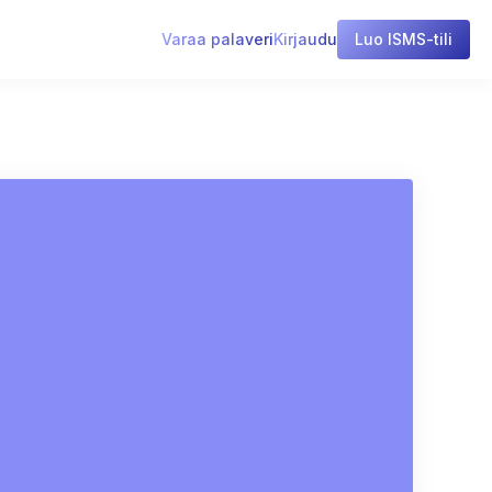
Varaa palaveri
Kirjaudu
Luo ISMS-tili