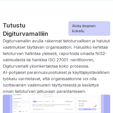
Tutustu
Aloita ilmainen
kokeilu
Digiturvamalliin
Digiturvamallin avulla rakennat tietoturvallisen ja halutut
vaatimukset täyttävän organisaation. Halusitko kehittää
tietoturvan hallintaa yleisesti, raportoida omasta NIS2-
valmiudesta tai hankkia ISO 27001 -sertifioinnin,
Digiturvamalli yksinkertaistaa koko prosessia.
AI-pohjaiset parannussuositukset ja käyttäjäystävällinen
työkalu varmistavat, että organisaationne voi olla
luottavainen vaatimusten täyttymisestä ja keskittyä
oman tietoturvan jatkuvaan parantamiseen.