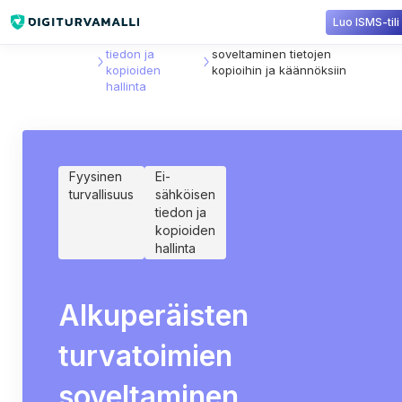
Luo ISMS-tili
Sisältökirjasto
Ei-sähköisen
Alkuperäisten turvatoimien
tiedon ja
soveltaminen tietojen
kopioiden
kopioihin ja käännöksiin
hallinta
Fyysinen
Ei-
turvallisuus
sähköisen
tiedon ja
kopioiden
hallinta
Alkuperäisten
turvatoimien
soveltaminen