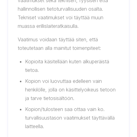
vaatimukset sekä teknisen, fyysisen että
hallinnollisen tietoturvallisuuden osalta.
Tekniset vaatimukset voi täyttää muun
muassa erillislaiteratkaisulla.
Vaatimus voidaan täyttää siten, että
toteutetaan alla mainitut toimenpiteet:
Kopioita käsitellään kuten alkuperäistä
tietoa.
Kopion voi luovuttaa edelleen vain
henkilölle, jolla on käsittelyoikeus tietoon
ja tarve tietosisältöön.
Kopion/tulosteen saa ottaa vain ko.
turvallisuustason vaatimukset täyttävällä
laitteella.