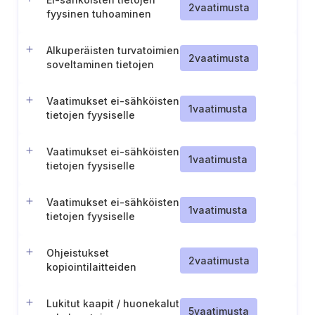
2
vaatimusta
fyysinen tuhoaminen
Alkuperäisten turvatoimien
2
vaatimusta
soveltaminen tietojen
kopioihin ja käännöksiin
(TL II)
Vaatimukset ei-sähköisten
1
vaatimusta
tietojen fyysiselle
tuhoamiselle (TL IV)
Vaatimukset ei-sähköisten
1
vaatimusta
tietojen fyysiselle
tuhoamiselle (TL III)
Vaatimukset ei-sähköisten
1
vaatimusta
tietojen fyysiselle
tuhoamiselle (TL II)
Ohjeistukset
2
vaatimusta
kopiointilaitteiden
käyttöön liittyen
Lukitut kaapit / huonekalut
5
vaatimusta