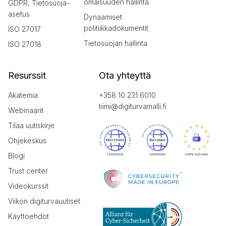
omaisuuden hallinta
GDPR, Tietosuoja-
asetus
Dynaamiset
politiikkadokumentit
ISO 27017
Tietosuojan hallinta
ISO 27018
Resurssit
Ota yhteyttä
Akatemia
+358 10 231 6010
tiimi@digiturvamalli.fi
Webinaarit
Tilaa uutiskirje
Ohjekeskus
Blogi
Trust center
Videokurssit
Viikon digiturvauutiset
Käyttöehdot