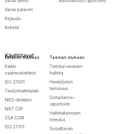
Varaa demo
Automatisoitu raportointi
Varaa palaveri
Kirjaudu
Kokeile
Käyttötavat
Kehikon mukaan
Teeman mukaan
Kaikki
Tietoturvariskien
vaatimuskehikot
hallinta
ISO 27001
Henkilöstön
tietoisuus
Tiedonhallintalaki
Compliance-
NIS2-direktiivi
raportointi
NIST CSF
Hallintakeinojen
CSA CCM
toteutus
ISO 27701
Suojattavan