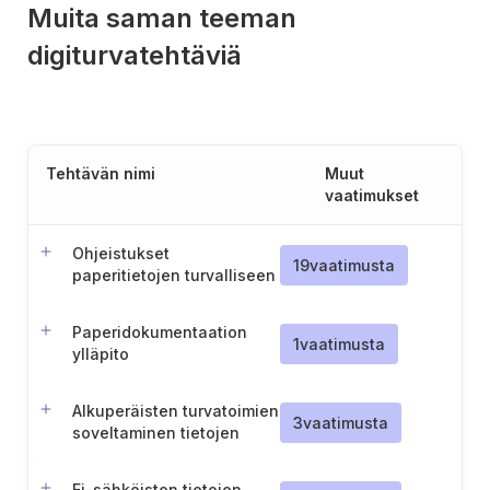
Muita saman teeman
digiturvatehtäviä
Tehtävän nimi
Muut
vaatimukset
Ohjeistukset
19
vaatimusta
paperitietojen turvalliseen
hävittämiseen liittyen
Paperidokumentaation
1
vaatimusta
ylläpito
Alkuperäisten turvatoimien
3
vaatimusta
soveltaminen tietojen
kopioihin ja käännöksiin
Ei-sähköisten tietojen