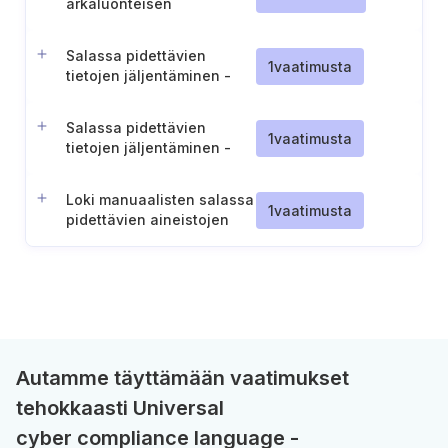
arkaluonteisen
paperitiedon
säilyttämiseen
Salassa pidettävien
1
vaatimusta
tietojen jäljentäminen -
Tulostus ja kopiointi (ST
IV-III)
Salassa pidettävien
1
vaatimusta
tietojen jäljentäminen -
Tulostus ja kopiointi (ST II)
Loki manuaalisten salassa
1
vaatimusta
pidettävien aineistojen
käsittelystä (ST IV-II)
Autamme täyttämään vaatimukset
tehokkaasti Universal
cyber compliance language -