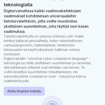
teknologialla
Digiturvamallissa kaikki vaatimuskehikkojen
vaatimukset kohdistetaan universaaleihin
tietoturvatehtäviin, jotta voitte muodostaa
yksittäisen suunnitelman, joka täyttää ison kasan
vaatimuksia.
Tietoturvakehikoilla on yleensä yhteinen ydin. Kaikki
kehikot kattavat perusaiheita, kuten riskienhallinnan,
varmuuskopioinnin, haittaohjelmat, henkilöstön
tietoisuuden tai käyttöoikeuksien hallinnan omissa
osioissaan.
Digiturvamallin "universal cyber compliance language" -
teknologia luo teille yksittäisen suunnitelman ja varmistaa,
että kehikkojen yhteiset osat tehdään vain kerran. Te
voitte keskittyä suunnitelman toteuttamiseen, me
automatisoimme compliance-osan - nykyisiä ja tulevia
vaatimuksia päin.
Aloita ilmainen kokeilu