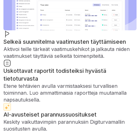
Selkeä suunnitelma vaatimusten täyttämiseen
Aktivoi teille tärkeät vaatimuskehikot ja jalkauta niiden
vaatimukset täyttäviä selkeitä toimenpiteitä.
Uskottavat raportit todisteiksi hyvästä
tietoturvasta
Etene tehtävien avulla varmistaaksesi turvallisen
toiminnan. Luo ammattimaisia ​​raportteja muutamalla
napsautuksella.
AI-avusteiset parannussuositukset
Keskity vaikuttavimpiin parannuksiin Digiturvamallin
suositusten avulla.