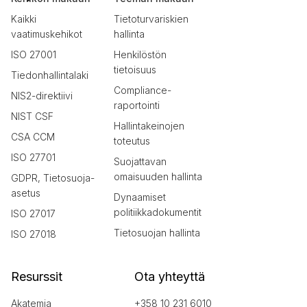
Kaikki
Tietoturvariskien
vaatimuskehikot
hallinta
ISO 27001
Henkilöstön
tietoisuus
Tiedonhallintalaki
Compliance-
NIS2-direktiivi
raportointi
NIST CSF
Hallintakeinojen
CSA CCM
toteutus
ISO 27701
Suojattavan
omaisuuden hallinta
GDPR, Tietosuoja-
asetus
Dynaamiset
politiikkadokumentit
ISO 27017
Tietosuojan hallinta
ISO 27018
Resurssit
Ota yhteyttä
Akatemia
+358 10 231 6010