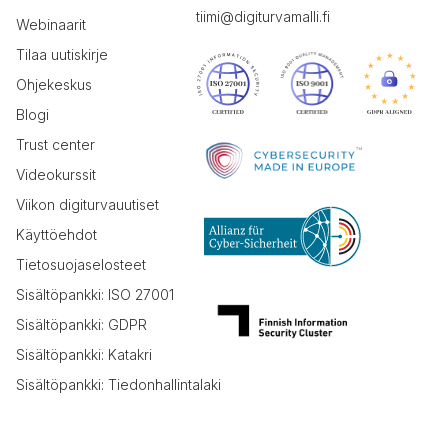
tiimi@digiturvamalli.fi
Webinaarit
Tilaa uutiskirje
Ohjekeskus
Blogi
Trust center
Videokurssit
Viikon digiturvauutiset
Käyttöehdot
Tietosuojaselosteet
Sisältöpankki: ISO 27001
Sisältöpankki: GDPR
Sisältöpankki: Katakri
Sisältöpankki: Tiedonhallintalaki