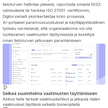
tietoturvan hallintaa yleisesti, raportoida omasta NIS2-
valmiudesta tai hankkia ISO 27001 -sertifioinnin,
Digiturvamalli yksinkertaistaa koko prosessia.
AI-pohjaiset parannussuositukset ja käyttäjäystävällinen
työkalu varmistavat, että organisaationne voi olla
luottavainen vaatimusten täyttymisestä ja keskittyä
oman tietoturvan jatkuvaan parantamiseen.
Selkeä suunnitelma vaatimusten täyttämiseen
Aktivoi teille tärkeät vaatimuskehikot ja jalkauta niiden
vaatimukset täyttäviä selkeitä toimenpiteitä.