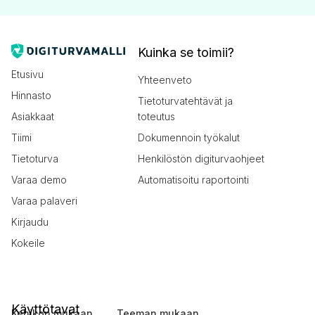
Kuinka se toimii?
Etusivu
Yhteenveto
Hinnasto
Tietoturvatehtävät ja
Asiakkaat
toteutus
Tiimi
Dokumennoin työkalut
Tietoturva
Henkilöstön digiturvaohjeet
Varaa demo
Automatisoitu raportointi
Varaa palaveri
Kirjaudu
Kokeile
Käyttötavat
Kehikon mukaan
Teeman mukaan