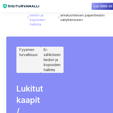
Luo ISMS-tili
Sisältökirjasto
Ei-sähköisen
Lukitut kaapit / huonekalut
tiedon ja
arkaluonteisen paperitiedon
kopioiden
säilyttämiseen
hallinta
Fyysinen
Ei-
turvallisuus
sähköisen
tiedon ja
kopioiden
hallinta
Lukitut
kaapit
/