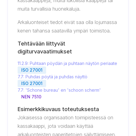
kassakaappeja, muita lukollisia kaappeja tai
muita turvallisia huonekaluja.
Arkaluonteiset tiedot eivät saa olla lojumassa
kenen tahansa saatavilla ympäri toimistoa.
Tehtävään liittyvät
digiturvavaatimukset
11.2.9: Puhtaan pöydän ja puhtaan näytön periaate
ISO 27001
7.7: Puhdas pöytä ja puhdas näyttö
ISO 27001
7.7: 'Schone bureau' en 'schoon scherm'
NEN 7510
Esimerkkikuvaus toteutuksesta
Jokaisessa organisaation toimipisteessä on
kassakaappi, jota voidaan käyttää
arkaluonteisten paperitietojen säilyttämiseen.