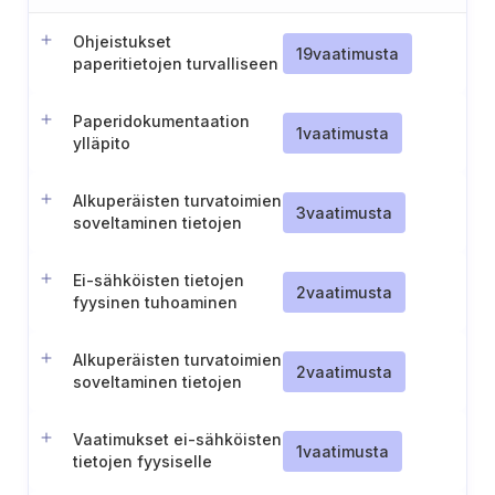
Ohjeistukset
19
vaatimusta
paperitietojen turvalliseen
hävittämiseen liittyen
Paperidokumentaation
1
vaatimusta
ylläpito
Alkuperäisten turvatoimien
3
vaatimusta
soveltaminen tietojen
kopioihin ja käännöksiin
Ei-sähköisten tietojen
2
vaatimusta
fyysinen tuhoaminen
Alkuperäisten turvatoimien
2
vaatimusta
soveltaminen tietojen
kopioihin ja käännöksiin
(TL II)
Vaatimukset ei-sähköisten
1
vaatimusta
tietojen fyysiselle
tuhoamiselle (TL IV)