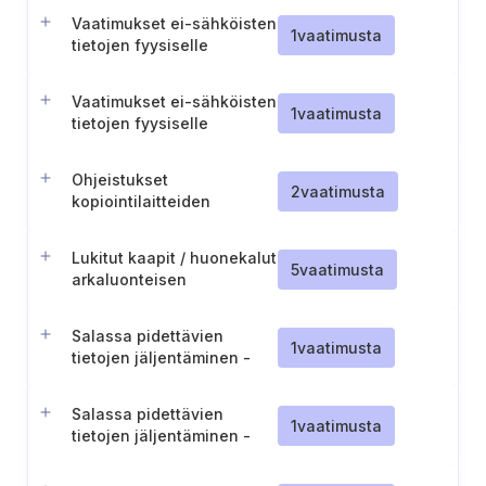
Vaatimukset ei-sähköisten
1
vaatimusta
tietojen fyysiselle
tuhoamiselle (TL III)
Vaatimukset ei-sähköisten
1
vaatimusta
tietojen fyysiselle
tuhoamiselle (TL II)
Ohjeistukset
2
vaatimusta
kopiointilaitteiden
käyttöön liittyen
Lukitut kaapit / huonekalut
5
vaatimusta
arkaluonteisen
paperitiedon
säilyttämiseen
Salassa pidettävien
1
vaatimusta
tietojen jäljentäminen -
Tulostus ja kopiointi (ST
IV-III)
Salassa pidettävien
1
vaatimusta
tietojen jäljentäminen -
Tulostus ja kopiointi (ST II)