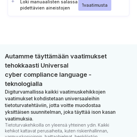
Loki manuaalisten salassa
1
vaatimusta
pidettävien aineistojen
käsittelystä (ST IV-II)
Autamme täyttämään vaatimukset
tehokkaasti Universal
cyber compliance language -
teknologialla
Digiturvamallissa kaikki vaatimuskehikkojen
vaatimukset kohdistetaan universaaleihin
tietoturvatehtäviin, jotta voitte muodostaa
yksittäisen suunnitelman, joka täyttää ison kasan
vaatimuksia.
Tietoturvakehikoilla on yleensä yhteinen ydin. Kaikki
kehikot kattavat perusaiheita, kuten riskienhallinnan,
varmuuskopioinnin, haittaohjelmat, henkilöstön