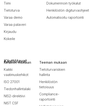
Tiimi
Dokumennoin työkalut
Tietoturva
Henkilöstön digiturvaohjeet
Varaa demo
Automatisoitu raportointi
Varaa palaveri
Kirjaudu
Kokeile
Käyttötavat
Kehikon mukaan
Teeman mukaan
Kaikki
Tietoturvariskien
vaatimuskehikot
hallinta
ISO 27001
Henkilöstön
tietoisuus
Tiedonhallintalaki
Compliance-
NIS2-direktiivi
raportointi
NIST CSF