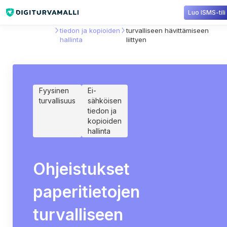
Luo ISMS-tili
Sisältökirjasto
Ei-sähköisen
Ohjeistukset paperitietojen
tiedon ja kopioiden
turvalliseen hävittämiseen
hallinta
liittyen
Fyysinen
Ei-
turvallisuus
sähköisen
tiedon ja
kopioiden
hallinta
Ohjeistukset
paperitietojen
turvalliseen