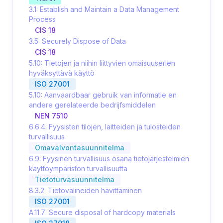
3.1: Establish and Maintain a Data Management
Process
CIS 18
3.5: Securely Dispose of Data
CIS 18
5.10: Tietojen ja niihin liittyvien omaisuuserien
hyväksyttävä käyttö
ISO 27001
5.10: Aanvaardbaar gebruik van informatie en
andere gerelateerde bedrijfsmiddelen
NEN 7510
6.6.4: Fyysisten tilojen, laitteiden ja tulosteiden
turvallisuus
Omavalvontasuunnitelma
6.9: Fyysinen turvallisuus osana tietojärjestelmien
käyttöympäristön turvallisuutta
Tietoturvasuunnitelma
8.3.2: Tietovälineiden hävittäminen
ISO 27001
A.11.7: Secure disposal of hardcopy materials