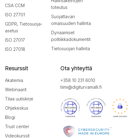
Hallintakeinojen
CSA CCM
toteutus
ISO 27701
Suojattavan
omaisuuden hallinta
GDPR, Tietosuoja-
asetus
Dynaamiset
politiikkadokumentit
ISO 27017
Tietosuojan hallinta
ISO 27018
Resurssit
Ota yhteyttä
Akatemia
+358 10 231 6010
tiimi@digiturvamalli.fi
Webinaarit
Tilaa uutiskirje
Ohjekeskus
Blogi
Trust center
Videokurssit