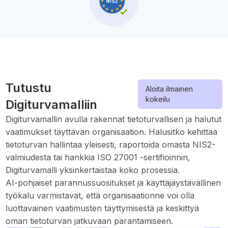
Tutustu
Aloita ilmainen
kokeilu
Digiturvamalliin
Digiturvamallin avulla rakennat tietoturvallisen ja halutut
vaatimukset täyttävän organisaation. Halusitko kehittää
tietoturvan hallintaa yleisesti, raportoida omasta NIS2-
valmiudesta tai hankkia ISO 27001 -sertifioinnin,
Digiturvamalli yksinkertaistaa koko prosessia.
AI-pohjaiset parannussuositukset ja käyttäjäystävällinen
työkalu varmistavat, että organisaationne voi olla
luottavainen vaatimusten täyttymisestä ja keskittyä
oman tietoturvan jatkuvaan parantamiseen.