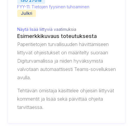
ISO 27018
FYY-11: Tietojen fyysinen tuhoaminen
Julkri
Näytä lisää liittyviä vaatimuksia
Esimerkkikuvaus toteutuksesta
Paperitietojen turvallisuuden hävittämiseen
liittyvät ohjeistukset on määritelty suoraan
Digiturvamallissa ja niiden hyväksymistä
valvotaan automaattisesti Teams-sovelluksen
avulla.
Tehtävän omistaja käsittelee ohjeisiin liittyvät
kommentit ja lisää sekä päivittää ohjeita
tarvittaessa.