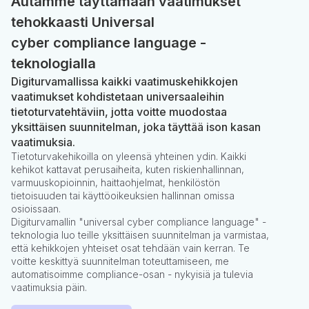
Autamme täyttämään vaatimukset
tehokkaasti Universal
cyber compliance language -
teknologialla
Digiturvamallissa kaikki vaatimuskehikkojen
vaatimukset kohdistetaan universaaleihin
tietoturvatehtäviin, jotta voitte muodostaa
yksittäisen suunnitelman, joka täyttää ison kasan
vaatimuksia.
Tietoturvakehikoilla on yleensä yhteinen ydin. Kaikki
kehikot kattavat perusaiheita, kuten riskienhallinnan,
varmuuskopioinnin, haittaohjelmat, henkilöstön
tietoisuuden tai käyttöoikeuksien hallinnan omissa
osioissaan.
Digiturvamallin "universal cyber compliance language" -
teknologia luo teille yksittäisen suunnitelman ja varmistaa,
että kehikkojen yhteiset osat tehdään vain kerran. Te
voitte keskittyä suunnitelman toteuttamiseen, me
automatisoimme compliance-osan - nykyisiä ja tulevia
vaatimuksia päin.