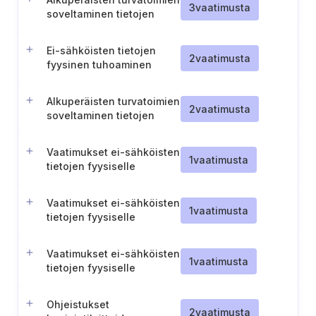
3
vaatimusta
soveltaminen tietojen
kopioihin ja käännöksiin
Ei-sähköisten tietojen
2
vaatimusta
fyysinen tuhoaminen
Alkuperäisten turvatoimien
2
vaatimusta
soveltaminen tietojen
kopioihin ja käännöksiin
(TL II)
Vaatimukset ei-sähköisten
1
vaatimusta
tietojen fyysiselle
tuhoamiselle (TL IV)
Vaatimukset ei-sähköisten
1
vaatimusta
tietojen fyysiselle
tuhoamiselle (TL III)
Vaatimukset ei-sähköisten
1
vaatimusta
tietojen fyysiselle
tuhoamiselle (TL II)
Ohjeistukset
2
vaatimusta