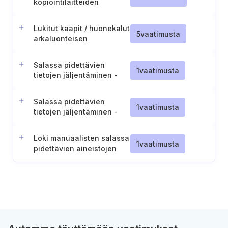
kopiointilaitteiden
käyttöön liittyen
Lukitut kaapit / huonekalut
5
vaatimusta
arkaluonteisen
paperitiedon
säilyttämiseen
Salassa pidettävien
1
vaatimusta
tietojen jäljentäminen -
Tulostus ja kopiointi (ST
IV-III)
Salassa pidettävien
1
vaatimusta
tietojen jäljentäminen -
Tulostus ja kopiointi (ST II)
Loki manuaalisten salassa
1
vaatimusta
pidettävien aineistojen
käsittelystä (ST IV-II)