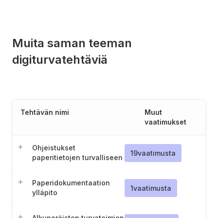
Muita saman teeman
digiturvatehtäviä
Tehtävän nimi
Muut
vaatimukset
Ohjeistukset
19
vaatimusta
paperitietojen turvalliseen
hävittämiseen liittyen
Paperidokumentaation
1
vaatimusta
ylläpito
Alkuperäisten turvatoimien