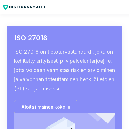
Sisältökirjasto
ISO 27018
ISO 27018
ISO 27018 on tietoturvastandardi, joka on
kehitetty erityisesti pilvipalveluntarjoajille,
jotta voidaan varmistaa riskien arvioiminen
ja valvonnan toteuttaminen henkilötietojen
(PII) suojaamiseksi.
Aloita ilmainen kokeilu