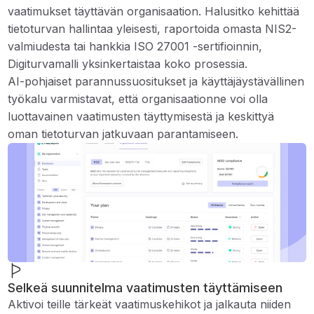
vaatimukset täyttävän organisaation. Halusitko kehittää
tietoturvan hallintaa yleisesti, raportoida omasta NIS2-
valmiudesta tai hankkia ISO 27001 -sertifioinnin,
Digiturvamalli yksinkertaistaa koko prosessia.
AI-pohjaiset parannussuositukset ja käyttäjäystävällinen
työkalu varmistavat, että organisaationne voi olla
luottavainen vaatimusten täyttymisestä ja keskittyä
oman tietoturvan jatkuvaan parantamiseen.
Selkeä suunnitelma vaatimusten täyttämiseen
Aktivoi teille tärkeät vaatimuskehikot ja jalkauta niiden