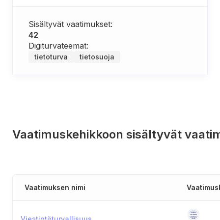
Sisältyvät vaatimukset:
42
Digiturvateemat:
tietoturva
tietosuoja
Vaatimuskehikkoon sisältyvät vaati
Vaatimuksen nimi
Vaatimus
Viestintäturvallisuus