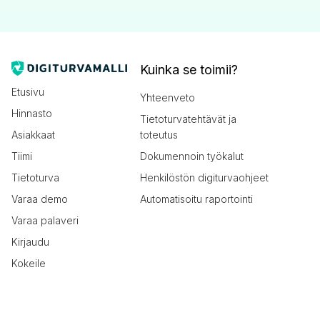
Kuinka se toimii?
Etusivu
Yhteenveto
Hinnasto
Tietoturvatehtävät ja
Asiakkaat
toteutus
Tiimi
Dokumennoin työkalut
Tietoturva
Henkilöstön digiturvaohjeet
Varaa demo
Automatisoitu raportointi
Varaa palaveri
Kirjaudu
Kokeile