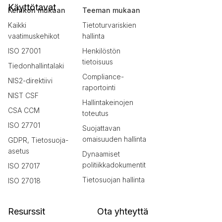
Käyttötavat
Kehikon mukaan
Teeman mukaan
Kaikki
Tietoturvariskien
vaatimuskehikot
hallinta
ISO 27001
Henkilöstön
tietoisuus
Tiedonhallintalaki
Compliance-
NIS2-direktiivi
raportointi
NIST CSF
Hallintakeinojen
CSA CCM
toteutus
ISO 27701
Suojattavan
omaisuuden hallinta
GDPR, Tietosuoja-
asetus
Dynaamiset
politiikkadokumentit
ISO 27017
Tietosuojan hallinta
ISO 27018
Resurssit
Ota yhteyttä