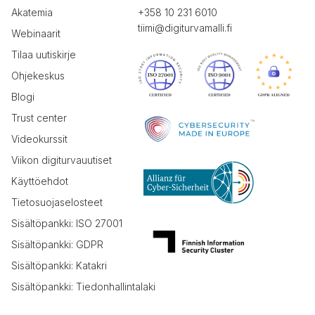
Akatemia
+358 10 231 6010
tiimi@digiturvamalli.fi
Webinaarit
Tilaa uutiskirje
Ohjekeskus
Blogi
Trust center
Videokurssit
Viikon digiturvauutiset
Käyttöehdot
Tietosuojaselosteet
Sisältöpankki: ISO 27001
Sisältöpankki: GDPR
Sisältöpankki: Katakri
Sisältöpankki: Tiedonhallintalaki