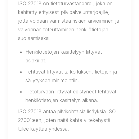
ISO 27018 on tietoturvastandardi, joka on
kehitetty erityisesti pilvipalveluntarjoajille,
jotta voidaan varmistaa riskien arvioiminen ja
valvonnan toteuttaminen henkilötietojen
suojaamiseksi.
Henkilötietojen käsittelyyn liittyvät
asiakirjat.
Tehtävät liittyvät tarkoituksen, tietojen ja
säilytyksen minimointiin.
Tietoturvaan liittyvät edistyneet tehtävät
henkilötietojen käsittelyn aikana.
ISO 27018 antaa pilvikohtaisia lisäyksiä ISO
27001:een, joten näitä kahta viitekehystä
tulee käyttää yhdessä.