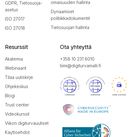
omaisuuden hallinta
GDPR, Tietosuoja-
asetus
Dynaamiset
politiikkadokumentit
ISO 27017
Tietosuojan hallinta
ISO 27018
Resurssit
Ota yhteyttä
Akatemia
+358 10 231 6010
tiimi@digiturvamalli.fi
Webinaarit
Tilaa uutiskirje
Ohjekeskus
Blogi
Trust center
Videokurssit
Viikon digiturvauutiset
Käyttöehdot