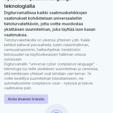
teknologialla
Digiturvamallissa kaikki vaatimuskehikkojen
vaatimukset kohdistetaan universaaleihin
tietoturvatehtäviin, jotta voitte muodostaa
yksittäisen suunnitelman, joka täyttää ison kasan
vaatimuksia.
Tietoturvakehikoilla on yleensä yhteinen ydin. Kaikki
kehikot kattavat perusaiheita, kuten riskienhallinnan,
varmuuskopioinnin, haittaohjelmat, henkilöstön
tietoisuuden tai käyttöoikeuksien hallinnan omissa
osioissaan.
Digiturvamallin "universal cyber compliance language" -
teknologia luo teille yksittäisen suunnitelman ja varmistaa,
että kehikkojen yhteiset osat tehdään vain kerran. Te
voitte keskittyä suunnitelman toteuttamiseen, me
automatisoimme compliance-osan - nykyisiä ja tulevia
vaatimuksia päin.
Aloita ilmainen kokeilu