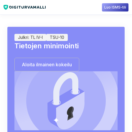
Luo ISMS-tili
Sisältökirjasto
Julkri
TSU-10: Tietojen minimointi
Julkri: TL IV-I
TSU-10
Tietojen minimointi
Aloita ilmainen kokeilu