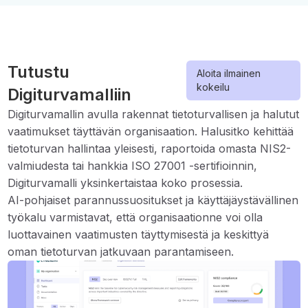
Tutustu
Aloita ilmainen
kokeilu
Digiturvamalliin
Digiturvamallin avulla rakennat tietoturvallisen ja halutut
vaatimukset täyttävän organisaation. Halusitko kehittää
tietoturvan hallintaa yleisesti, raportoida omasta NIS2-
valmiudesta tai hankkia ISO 27001 -sertifioinnin,
Digiturvamalli yksinkertaistaa koko prosessia.
AI-pohjaiset parannussuositukset ja käyttäjäystävällinen
työkalu varmistavat, että organisaationne voi olla
luottavainen vaatimusten täyttymisestä ja keskittyä
oman tietoturvan jatkuvaan parantamiseen.