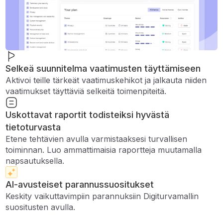
Selkeä suunnitelma vaatimusten täyttämiseen
Aktivoi teille tärkeät vaatimuskehikot ja jalkauta niiden
vaatimukset täyttäviä selkeitä toimenpiteitä.
Uskottavat raportit todisteiksi hyvästä
tietoturvasta
Etene tehtävien avulla varmistaaksesi turvallisen
toiminnan. Luo ammattimaisia ​​raportteja muutamalla
napsautuksella.
AI-avusteiset parannussuositukset
Keskity vaikuttavimpiin parannuksiin Digiturvamallin
suositusten avulla.