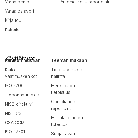
Varaa demo
Automatisoitu raportointi
Varaa palaveri
Kirjaudu
Kokeile
Käyttötavat
Kehikon mukaan
Teeman mukaan
Kaikki
Tietoturvariskien
vaatimuskehikot
hallinta
ISO 27001
Henkilöstön
tietoisuus
Tiedonhallintalaki
Compliance-
NIS2-direktiivi
raportointi
NIST CSF
Hallintakeinojen
CSA CCM
toteutus
ISO 27701
Suojattavan