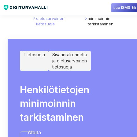
Luo ISMS-tili
Sisältökirjasto
Sisäänrakennettu ja
Henkilötietojen
oletusarvoinen
minimoinnin
tietosuoja
tarkistaminen
Tietosuoja
Sisäänrakennettu
ja oletusarvoinen
tietosuoja
Henkilötietojen
minimoinnin
tarkistaminen
Aloita