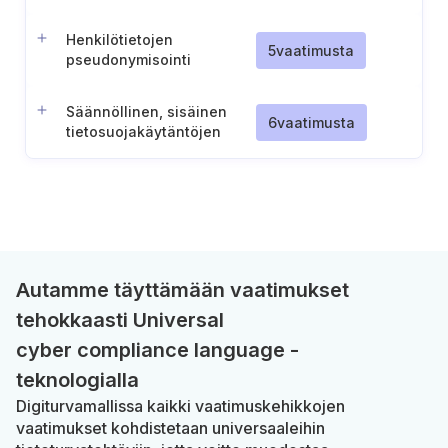
tilanteissa
Henkilötietojen
5
vaatimusta
pseudonymisointi
valituissa tilanteissa
Säännöllinen, sisäinen
6
vaatimusta
tietosuojakäytäntöjen
arviointi
Autamme täyttämään vaatimukset
tehokkaasti Universal
cyber compliance language -
teknologialla
Digiturvamallissa kaikki vaatimuskehikkojen
vaatimukset kohdistetaan universaaleihin