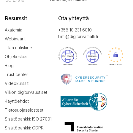
Resurssit
Ota yhteyttä
Akatemia
+358 10 231 6010
tiimi@digiturvamalli.fi
Webinaarit
Tilaa uutiskirje
Ohjekeskus
Blogi
Trust center
Videokurssit
Viikon digiturvauutiset
Käyttöehdot
Tietosuojaselosteet
Sisältöpankki: ISO 27001
Sisältöpankki: GDPR