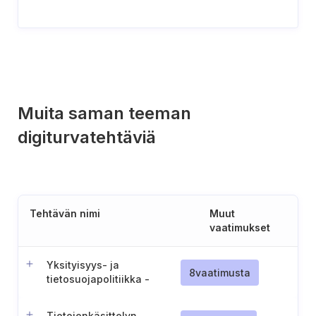
Muita saman teeman
digiturvatehtäviä
Tehtävän nimi
Muut
vaatimukset
Yksityisyys- ja
8
vaatimusta
tietosuojapolitiikka -
raportin julkaisu,
tiedottaminen ja ylläpito
Tietojenkäsittelyn