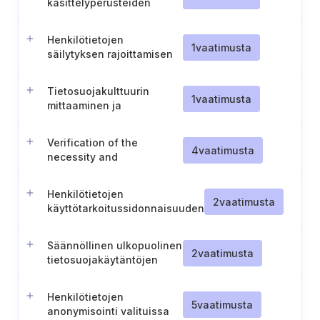
käsittelyperusteiden
tunnistaminen ja
dokumentointi
Henkilötietojen
1
vaatimusta
säilytyksen rajoittamisen
tarkistaminen
Tietosuojakulttuurin
1
vaatimusta
mittaaminen ja
kehittäminen
organisaatiossa
Verification of the
4
vaatimusta
necessity and
proportionality of personal
data
Henkilötietojen
2
vaatimusta
käyttötarkoitussidonnaisuuden
tarkistaminen
Säännöllinen ulkopuolinen
2
vaatimusta
tietosuojakäytäntöjen
auditointi
Henkilötietojen
5
vaatimusta
anonymisointi valituissa