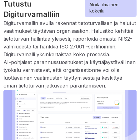
Tutustu
Aloita ilmainen
kokeilu
Digiturvamalliin
Digiturvamallin avulla rakennat tietoturvallisen ja halutut
vaatimukset täyttävän organisaation. Halusitko kehittää
tietoturvan hallintaa yleisesti, raportoida omasta NIS2-
valmiudesta tai hankkia ISO 27001 -sertifioinnin,
Digiturvamalli yksinkertaistaa koko prosessia.
AI-pohjaiset parannussuositukset ja käyttäjäystävällinen
työkalu varmistavat, että organisaationne voi olla
luottavainen vaatimusten täyttymisestä ja keskittyä
oman tietoturvan jatkuvaan parantamiseen.