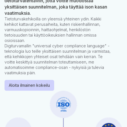
tietoturvatehtäviin, jotta voitte muodostaa
yksittäisen suunnitelman, joka täyttää ison kasan
vaatimuksia.
Tietoturvakehikoilla on yleensä yhteinen ydin. Kaikki
kehikot kattavat perusaiheita, kuten riskienhallinnan,
varmuuskopioinnin, haittaohjelmat, henkilöstön
tietoisuuden tai käyttöoikeuksien hallinnan omissa
osioissaan.
Digiturvamallin "universal cyber compliance language" -
teknologia luo teille yksittäisen suunnitelman ja varmistaa,
että kehikkojen yhteiset osat tehdään vain kerran. Te
voitte keskittyä suunnitelman toteuttamiseen, me
automatisoimme compliance-osan - nykyisiä ja tulevia
vaatimuksia päin.
Aloita ilmainen kokeilu