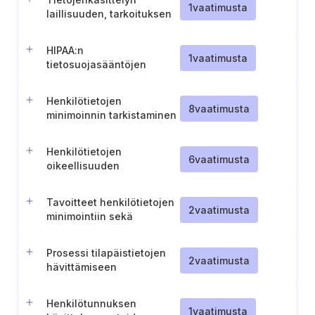
1
vaatimusta
laillisuuden, tarkoituksen
ja suojatoimien
dokumentointi
HIPAA:n
1
vaatimusta
tietosuojasääntöjen
noudattamisen
varmistaminen
Henkilötietojen
8
vaatimusta
minimoinnin tarkistaminen
Henkilötietojen
6
vaatimusta
oikeellisuuden
varmistaminen ja
dokumentointi
Tavoitteet henkilötietojen
2
vaatimusta
minimointiin sekä
käsittelyn rajoittamiseen
Prosessi tilapäistietojen
2
vaatimusta
hävittämiseen
Henkilötunnuksen
1
vaatimusta