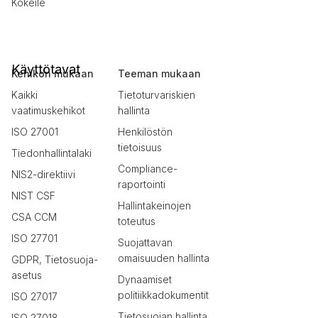
Kokeile
Käyttötavat
Kehikon mukaan
Teeman mukaan
Kaikki
Tietoturvariskien
vaatimuskehikot
hallinta
ISO 27001
Henkilöstön
tietoisuus
Tiedonhallintalaki
Compliance-
NIS2-direktiivi
raportointi
NIST CSF
Hallintakeinojen
CSA CCM
toteutus
ISO 27701
Suojattavan
omaisuuden hallinta
GDPR, Tietosuoja-
asetus
Dynaamiset
politiikkadokumentit
ISO 27017
Tietosuojan hallinta
ISO 27018