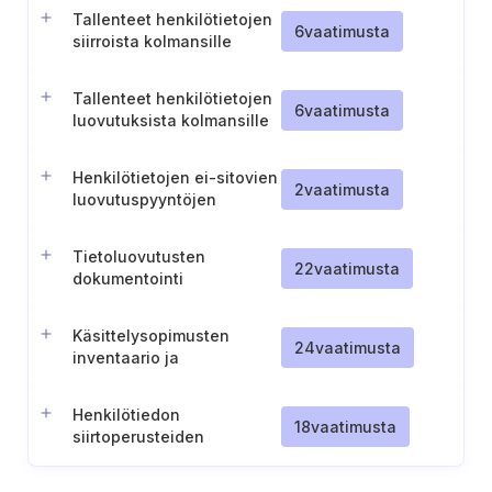
organisaatioiden
Tallenteet henkilötietojen
dokumentointi
6
vaatimusta
siirroista kolmansille
osapuolille
Tallenteet henkilötietojen
6
vaatimusta
luovutuksista kolmansille
osapuolille
Henkilötietojen ei-sitovien
2
vaatimusta
luovutuspyyntöjen
hylkääminen
Tietoluovutusten
22
vaatimusta
dokumentointi
tietovarannoille
Käsittelysopimusten
24
vaatimusta
inventaario ja
dokumentointi
Henkilötiedon
18
vaatimusta
siirtoperusteiden
dokumentointi
relevanteille kumppaneille