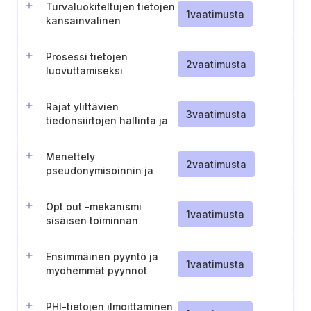
Turvaluokiteltujen tietojen
1
vaatimusta
kansainvälinen
luovuttaminen
Prosessi tietojen
2
vaatimusta
luovuttamiseksi
viranomaisille
Rajat ylittävien
3
vaatimusta
tiedonsiirtojen hallinta ja
arviointi
Menettely
2
vaatimusta
pseudonymisoinnin ja
yksityisyyden suojaa
parantavien
Opt out -mekanismi
toimenpiteiden
1
vaatimusta
sisäisen toiminnan
soveltamiseksi
tallentamista varten
Ensimmäinen pyyntö ja
1
vaatimusta
myöhemmät pyynnöt
PHI-tietojen ilmoittaminen