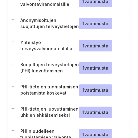
1
vaatimusta
valvontaviranomaisille
Anonymisoitujen
1
vaatimusta
suojattujen terveystietojen
(PHI) käyttö ja
luovuttaminen
Yhteistyö
1
vaatimusta
terveysvalvonnan alalla
Suojeltujen terveystietojen
1
vaatimusta
(PHI) luovuttaminen
tutkimustarkoituksiin
PHI-tietojen tunnistamisen
1
vaatimusta
poistamista koskevat
vaatimukset
PHI-tietojen luovuttaminen
1
vaatimusta
uhkien ehkäisemiseksi
PHI:n uudelleen
1
vaatimusta
tunnistamisen valvonta