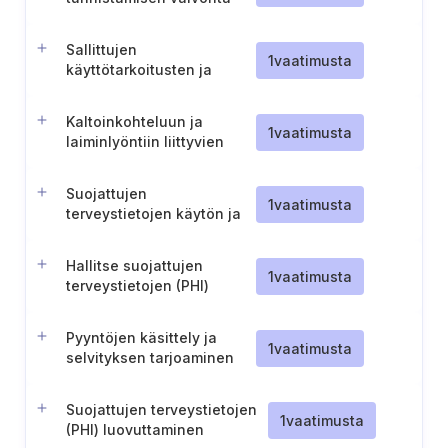
Sallittujen
1
vaatimusta
käyttötarkoitusten ja
tietojen luovutusten
määrittely PHI:n osalta
Kaltoinkohteluun ja
1
vaatimusta
laiminlyöntiin liittyvien
terveystietojen
luovuttaminen
Suojattujen
1
vaatimusta
terveystietojen käytön ja
luovuttamisen minimointi
Hallitse suojattujen
1
vaatimusta
terveystietojen (PHI)
sallittuja
käyttötarkoituksia,
Pyyntöjen käsittely ja
suostumuksia ja
1
vaatimusta
selvityksen tarjoaminen
luovutuksia
Suojattujen terveystietojen
1
vaatimusta
(PHI) luovuttaminen