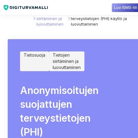
Luo ISMS-tili
Sisältökirjasto
Tietojen
Anonymisoitujen suojattujen
siirtäminen ja
terveystietojen (PHI) käyttö ja
luovuttaminen
luovuttaminen
Tietosuoja
Tietojen
siirtäminen ja
luovuttaminen
Anonymisoitujen
suojattujen
terveystietojen
(PHI)