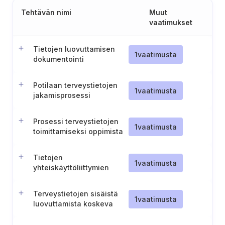
Tehtävän nimi
Muut
vaatimukset
Tietojen luovuttamisen
1
vaatimusta
dokumentointi
potilastiedoissa
Potilaan terveystietojen
1
vaatimusta
jakamisprosessi
Prosessi terveystietojen
1
vaatimusta
toimittamiseksi oppimista
ja laadunvarmistusta
varten
Tietojen
1
vaatimusta
yhteiskäyttöliittymien
turvallisuusvaatimukset
Terveystietojen sisäistä
1
vaatimusta
luovuttamista koskeva
prosessi