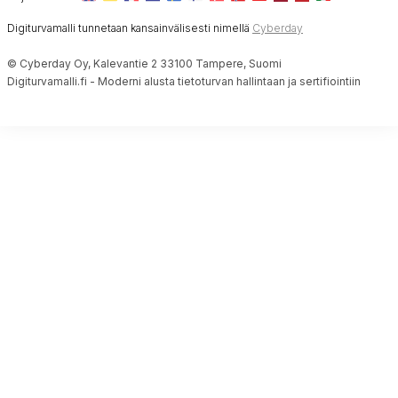
Digiturvamalli tunnetaan kansainvälisesti nimellä
Cyberday
© Cyberday Oy, Kalevantie 2 33100 Tampere, Suomi
Digiturvamalli.fi - Moderni alusta tietoturvan hallintaan ja sertifiointiin