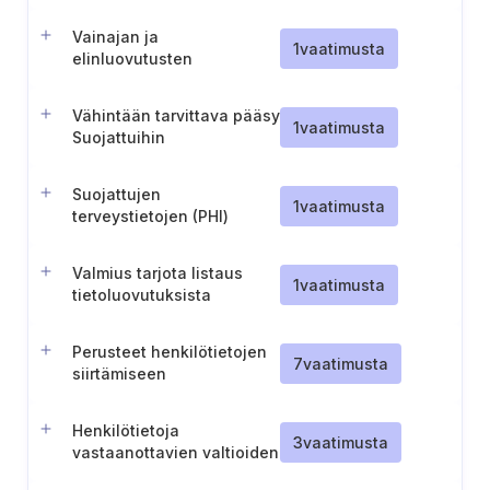
kansanterveysviranomaisille
Vainajan ja
1
vaatimusta
elinluovutusten
hallinnointia koskevat
tiedotteet
Vähintään tarvittava pääsy
1
vaatimusta
Suojattuihin
terveystietoihin (PHI)
Suojattujen
1
vaatimusta
terveystietojen (PHI)
lailliset luovutukset
Valmius tarjota listaus
1
vaatimusta
tietoluovutuksista
rekisteröidylle
Perusteet henkilötietojen
7
vaatimusta
siirtämiseen
lainkäyttöalueiden välillä
Henkilötietoja
3
vaatimusta
vastaanottavien valtioiden
ja kansainvälisten