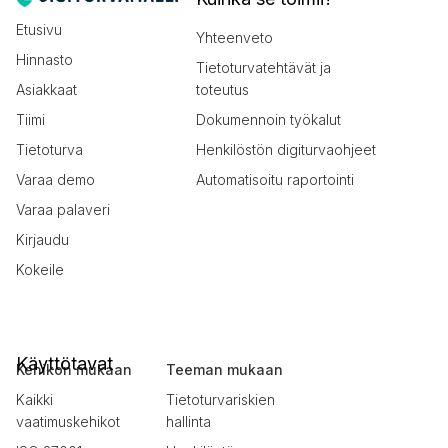
Etusivu
Yhteenveto
Hinnasto
Tietoturvatehtävät ja
Asiakkaat
toteutus
Tiimi
Dokumennoin työkalut
Tietoturva
Henkilöstön digiturvaohjeet
Varaa demo
Automatisoitu raportointi
Varaa palaveri
Kirjaudu
Kokeile
Käyttötavat
Kehikon mukaan
Teeman mukaan
Kaikki
Tietoturvariskien
vaatimuskehikot
hallinta