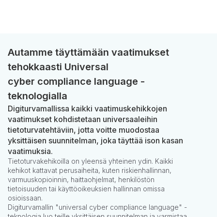
Autamme täyttämään vaatimukset
tehokkaasti Universal
cyber compliance language -
teknologialla
Digiturvamallissa kaikki vaatimuskehikkojen
vaatimukset kohdistetaan universaaleihin
tietoturvatehtäviin, jotta voitte muodostaa
yksittäisen suunnitelman, joka täyttää ison kasan
vaatimuksia.
Tietoturvakehikoilla on yleensä yhteinen ydin. Kaikki
kehikot kattavat perusaiheita, kuten riskienhallinnan,
varmuuskopioinnin, haittaohjelmat, henkilöstön
tietoisuuden tai käyttöoikeuksien hallinnan omissa
osioissaan.
Digiturvamallin "universal cyber compliance language" -
teknologia luo teille yksittäisen suunnitelman ja varmistaa,