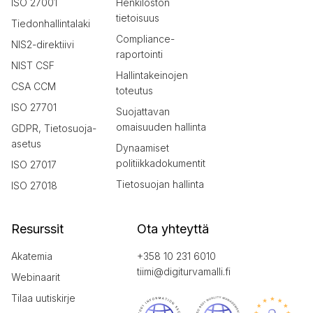
ISO 27001
Henkilöstön
tietoisuus
Tiedonhallintalaki
Compliance-
NIS2-direktiivi
raportointi
NIST CSF
Hallintakeinojen
CSA CCM
toteutus
ISO 27701
Suojattavan
omaisuuden hallinta
GDPR, Tietosuoja-
asetus
Dynaamiset
politiikkadokumentit
ISO 27017
Tietosuojan hallinta
ISO 27018
Resurssit
Ota yhteyttä
Akatemia
+358 10 231 6010
tiimi@digiturvamalli.fi
Webinaarit
Tilaa uutiskirje