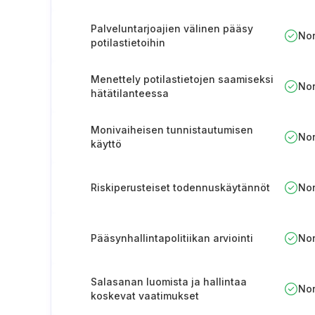
Palveluntarjoajien välinen pääsy
No
potilastietoihin
Menettely potilastietojen saamiseksi
No
hätätilanteessa
Monivaiheisen tunnistautumisen
No
käyttö
Riskiperusteiset todennuskäytännöt
No
Pääsynhallintapolitiikan arviointi
No
Salasanan luomista ja hallintaa
No
koskevat vaatimukset