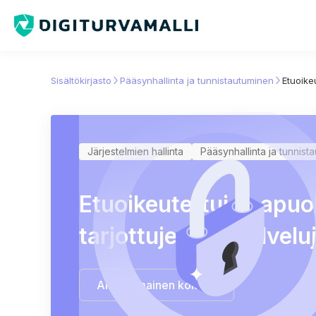
Sisältökirjasto
Pääsynhallinta ja tunnistautuminen
Etuoike
Järjestelmien hallinta
Pääsynhallinta ja tunnist
Etuoikeutettujen apuo
tarjottujen digipalvel
Aloita ilmainen kokeilu