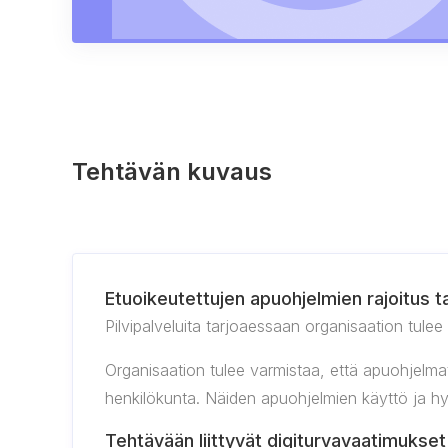
Tehtävän kuvaus
Etuoikeutettujen apuohjelmien rajoitus t
Pilvipalveluita tarjoaessaan organisaation tulee
Organisaation tulee varmistaa, että apuohjelmat,
henkilökunta. Näiden apuohjelmien käyttö ja hyöd
Tehtävään liittyvät digiturvavaatimukset