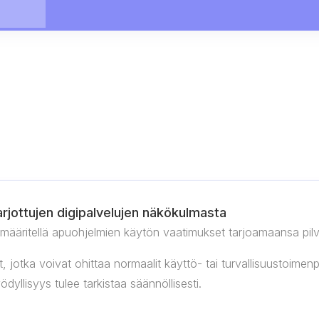
arjottujen digipalvelujen näkökulmasta
 määritellä apuohjelmien käytön vaatimukset tarjoamaansa pilvip
 jotka voivat ohittaa normaalit käyttö- tai turvallisuustoimenp
yllisyys tulee tarkistaa säännöllisesti.