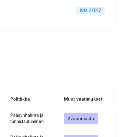
ISO 27017
Politiikka
Muut vaatimukset
Pääsynhallinta ja
2
vaatimusta
tunnistautuminen