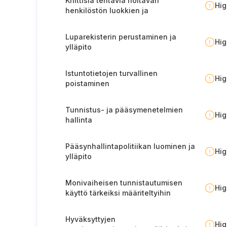
Kriittisiä tehtäviä hoitavan
Hi
henkilöstön luokkien ja
käyttöoikeuksien määrittäminen
Luparekisterin perustaminen ja
Hi
ylläpito
Istuntotietojen turvallinen
Hi
poistaminen
Tunnistus- ja pääsymenetelmien
Hi
hallinta
Pääsynhallintapolitiikan luominen ja
Hi
ylläpito
Monivaiheisen tunnistautumisen
Hi
käyttö tärkeiksi määriteltyihin
järjestelmiin
Hyväksyttyjen
Hi