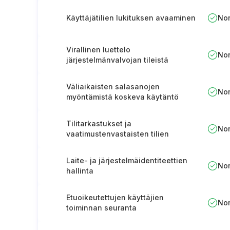
Käyttäjätilien lukituksen avaaminen
No
Virallinen luettelo
No
järjestelmänvalvojan tileistä
Väliaikaisten salasanojen
No
myöntämistä koskeva käytäntö
Tilitarkastukset ja
No
vaatimustenvastaisten tilien
raportointi
Laite- ja järjestelmäidentiteettien
No
hallinta
Etuoikeutettujen käyttäjien
No
toiminnan seuranta