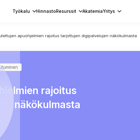
Työkalu
Hinnasto
Resurssit
Akatemia
Yritys
utettujen apuohjelmien rajoitus tarjottujen digipalvelujen näkökulmasta
autuminen
hjelmien rajoitus
ujen näkökulmasta