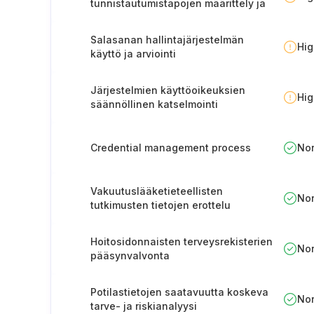
tunnistautumistapojen määrittely ja
dokumentointi
Salasanan hallintajärjestelmän
Hi
käyttö ja arviointi
Järjestelmien käyttöoikeuksien
Hi
säännöllinen katselmointi
Credential management process
No
Vakuutuslääketieteellisten
No
tutkimusten tietojen erottelu
Hoitosidonnaisten terveysrekisterien
No
pääsynvalvonta
Potilastietojen saatavuutta koskeva
No
tarve- ja riskianalyysi