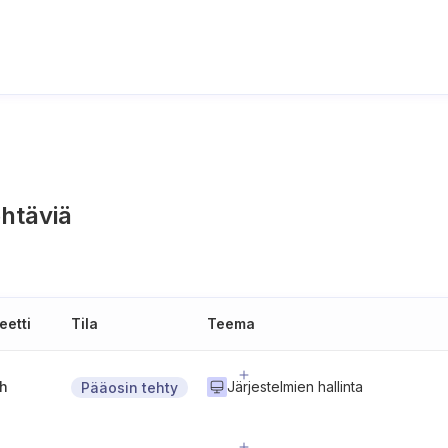
htäviä
eetti
Tila
Teema
gh
Järjestelmien hallinta
Pääosin tehty