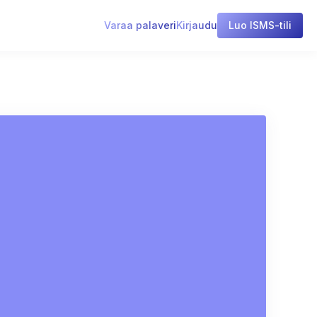
Varaa palaveri
Kirjaudu
Luo ISMS-tili