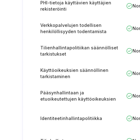
PHI-tietoja käyttävien käyttäjien
No
rekisteröinti
Verkkopalvelujen todellisen
No
henkilöllisyyden todentamista
koskeva politiikka
Tilienhallintapolitiikan säännölliset
No
tarkistukset
Käyttöoikeuksien säännöllinen
No
tarkistaminen
Pääsynhallintaan ja
No
etuoikeutettujen käyttöoikeuksien
hallintaan liittyvien roolien
määrittäminen
Identiteetinhallintapolitiikka
No