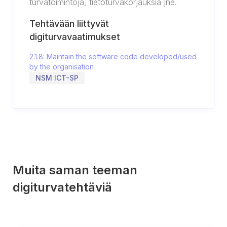
turvatoimintoja, tietoturvakorjauksia jne.
Tehtävään liittyvät
digiturvavaatimukset
2.1.8: Maintain the software code developed/used
by the organisation
NSM ICT-SP
Muita saman teeman
digiturvatehtäviä