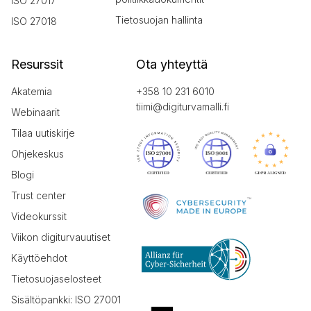
ISO 27017
Tietosuojan hallinta
ISO 27018
Resurssit
Ota yhteyttä
Akatemia
+358 10 231 6010
tiimi@digiturvamalli.fi
Webinaarit
Tilaa uutiskirje
Ohjekeskus
Blogi
Trust center
Videokurssit
Viikon digiturvauutiset
Käyttöehdot
Tietosuojaselosteet
Sisältöpankki: ISO 27001