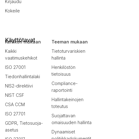
Kirjaudu
Kokeile
Käyttötavat
Kehikon mukaan
Teeman mukaan
Kaikki
Tietoturvariskien
vaatimuskehikot
hallinta
ISO 27001
Henkilöstön
tietoisuus
Tiedonhallintalaki
Compliance-
NIS2-direktiivi
raportointi
NIST CSF
Hallintakeinojen
CSA CCM
toteutus
ISO 27701
Suojattavan
omaisuuden hallinta
GDPR, Tietosuoja-
asetus
Dynaamiset
politiikkadokumentit