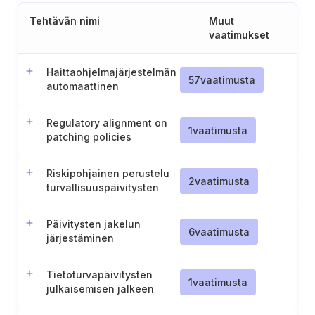
Tehtävän nimi
Muut
vaatimukset
Haittaohjelmajärjestelmän
57
vaatimusta
automaattinen
päivittyminen ja ajaminen
Regulatory alignment on
1
vaatimusta
patching policies
Riskipohjainen perustelu
2
vaatimusta
turvallisuuspäivitysten
pois jättämiselle
Päivitysten jakelun
6
vaatimusta
järjestäminen
Tietoturvapäivitysten
1
vaatimusta
julkaisemisen jälkeen
saatavilla pysymisen