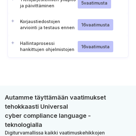
5
vaatimusta
ja päivittäminen
valmistajan ohjeiden
mukaisesti
Korjaustiedostojen
16
vaatimusta
arviointi ja testaus ennen
käyttöönottoa
Hallintaprosessi
16
vaatimusta
hankittujen ohjelmistojen
päivittämiseen
Autamme täyttämään vaatimukset
tehokkaasti Universal
cyber compliance language -
teknologialla
Digiturvamallissa kaikki vaatimuskehikkojen