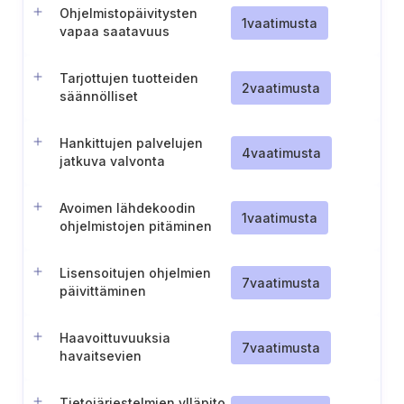
varmistus
Ohjelmistopäivitysten
1
vaatimusta
vapaa saatavuus
Tarjottujen tuotteiden
2
vaatimusta
säännölliset
tietoturvapäivitykset
Hankittujen palvelujen
4
vaatimusta
jatkuva valvonta
Avoimen lähdekoodin
1
vaatimusta
ohjelmistojen pitäminen
ajan tasalla
Lisensoitujen ohjelmien
7
vaatimusta
päivittäminen
Haavoittuvuuksia
7
vaatimusta
havaitsevien
suojausjärjestelmien
ylläpito ja päivitykset
Tietojärjestelmien ylläpito