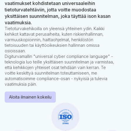
vaatimukset kohdistetaan universaaleihin
tietoturvatehtäviin, jotta voitte muodostaa
yksittäisen suunnitelman, joka täyttää ison kasan
vaatimuksia.
Tietoturvakehikoilla on yleensä yhteinen ydin. Kaikki
kehikot kattavat perusaiheita, kuten riskienhallinnan,
varmuuskopioinnin, haittaohjelmat, henkilöstön
tietoisuuden tai käyttöoikeuksien hallinnan omissa
osioissaan.
Digiturvamallin "universal cyber compliance language" -
teknologia luo teille yksittäisen suunnitelman ja varmistaa,
että kehikkojen yhteiset osat tehdään vain kerran. Te
voitte keskittyä suunnitelman toteuttamiseen, me
automatisoimme compliance-osan - nykyisiä ja tulevia
vaatimuksia päin.
Aloita ilmainen kokeilu