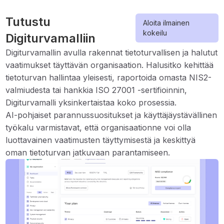
Tutustu
Aloita ilmainen
kokeilu
Digiturvamalliin
Digiturvamallin avulla rakennat tietoturvallisen ja halutut
vaatimukset täyttävän organisaation. Halusitko kehittää
tietoturvan hallintaa yleisesti, raportoida omasta NIS2-
valmiudesta tai hankkia ISO 27001 -sertifioinnin,
Digiturvamalli yksinkertaistaa koko prosessia.
AI-pohjaiset parannussuositukset ja käyttäjäystävällinen
työkalu varmistavat, että organisaationne voi olla
luottavainen vaatimusten täyttymisestä ja keskittyä
oman tietoturvan jatkuvaan parantamiseen.