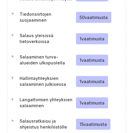
Tiedonsiirtojen
50
vaatimusta
suojaaminen
Salaus yleisissä
1
vaatimusta
tietoverkoissa
Salaaminen turva-
1
vaatimusta
alueiden ulkopuolella
Hallintayhteyksien
1
vaatimusta
salaaminen julkisessa
verkossa
Langattomien yhteyksien
1
vaatimusta
salaaminen
Salausratkaisu ja
15
vaatimusta
ohjeistus henkilöstölle
siirrettävän tiedon