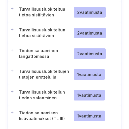
salaamiseen
Turvallisuusluokiteltua
2
vaatimusta
tietoa sisältävien
hallintayhteyksien
turvallisuus (TL IV)
Turvallisuusluokiteltua
2
vaatimusta
tietoa sisältävien
hallintayhteyksien
turvallisuus (TL IV)
Tiedon salaaminen
2
vaatimusta
langattomassa
tiedonsiirrossa (TL IV)
Turvallisuusluokiteltujen
1
vaatimusta
tietojen erottelu ja
salaaminen (TL IV)
Turvallisuusluokitellun
1
vaatimusta
tiedon salaaminen
siirrettäessä
turvallisuusalueiden
Tiedon salaamisen
ulkopuolelle (TL IV)
1
vaatimusta
lisävaatimukset (TL III)