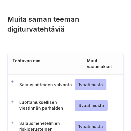
Muita saman teeman
digiturvatehtäviä
Tehtävän nimi
Muut
vaatimukset
Salauslaitteiden valvonta
1
vaatimusta
Luottamuksellisen
4
vaatimusta
viestinnän parhaiden
käytäntöjen
täytäntöönpano
Salausmenetelmien
1
vaatimusta
riskiperusteinen