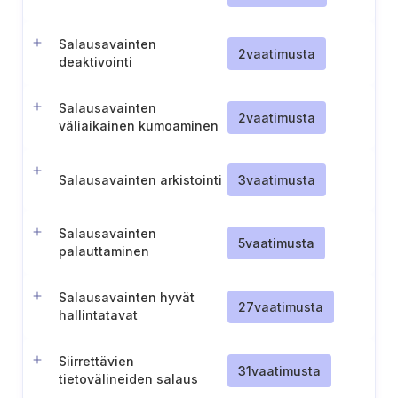
Salausavainten
2
vaatimusta
deaktivointi
Salausavainten
2
vaatimusta
väliaikainen kumoaminen
Salausavainten arkistointi
3
vaatimusta
Salausavainten
5
vaatimusta
palauttaminen
Salausavainten hyvät
27
vaatimusta
hallintatavat
Siirrettävien
31
vaatimusta
tietovälineiden salaus