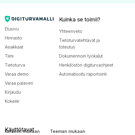
Kuinka se toimii?
Etusivu
Yhteenveto
Hinnasto
Tietoturvatehtävät ja
Asiakkaat
toteutus
Tiimi
Dokumennoin työkalut
Tietoturva
Henkilöstön digiturvaohjeet
Varaa demo
Automatisoitu raportointi
Varaa palaveri
Kirjaudu
Kokeile
Käyttötavat
Kehikon mukaan
Teeman mukaan