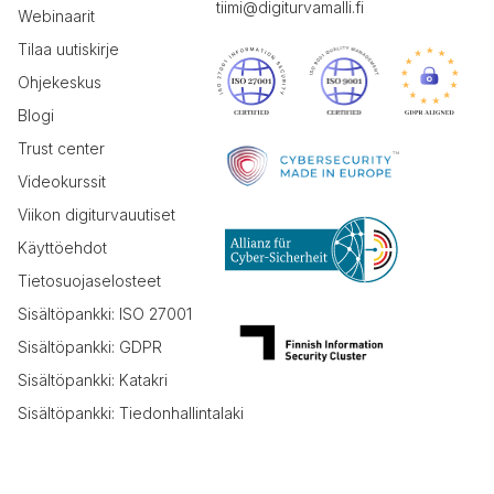
tiimi@digiturvamalli.fi
Webinaarit
Tilaa uutiskirje
Ohjekeskus
Blogi
Trust center
Videokurssit
Viikon digiturvauutiset
Käyttöehdot
Tietosuojaselosteet
Sisältöpankki: ISO 27001
Sisältöpankki: GDPR
Sisältöpankki: Katakri
Sisältöpankki: Tiedonhallintalaki