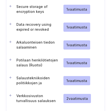
Secure storage of
1
vaatimusta
encryption keys
Data recovery using
1
vaatimusta
expired or revoked
encryption keys
Arkaluonteisen tiedon
1
vaatimusta
salaaminen
Potilaan henkilötietojen
1
vaatimusta
salaus (Ruotsi)
Salaustekniikoiden
1
vaatimusta
politiikkojen ja
menettelyjen arviointi,
päivitys ja viestintä
Verkkosivuston
2
vaatimusta
turvallisuus salauksen
avulla