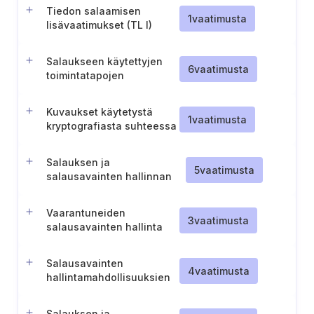
Tiedon salaamisen
1
vaatimusta
lisävaatimukset (TL I)
Salaukseen käytettyjen
6
vaatimusta
toimintatapojen
vaatimustenmukaisuus
Kuvaukset käytetystä
1
vaatimusta
kryptografiasta suhteessa
tarjottuihin pilvipalveluihin
Salauksen ja
5
vaatimusta
salausavainten hallinnan
huomiointi
riskienhallintamenettelyissä
Vaarantuneiden
3
vaatimusta
salausavainten hallinta
Salausavainten
4
vaatimusta
hallintamahdollisuuksien
tarjoaminen asiakkaille
Salauksen ja