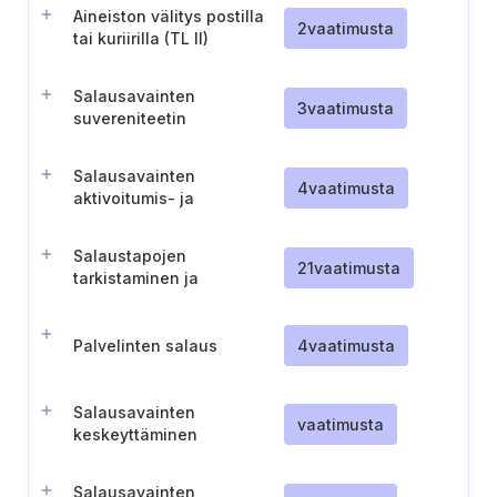
Aineiston välitys postilla
2
vaatimusta
tai kuriirilla (TL II)
Salausavainten
3
vaatimusta
suvereniteetin
varmistaminen
Salausavainten
4
vaatimusta
aktivoitumis- ja
päättymispäivien hallinta
Salaustapojen
21
vaatimusta
tarkistaminen ja
riittävyyden arviointi
Palvelinten salaus
4
vaatimusta
Salausavainten
vaatimusta
keskeyttäminen
Salausavainten