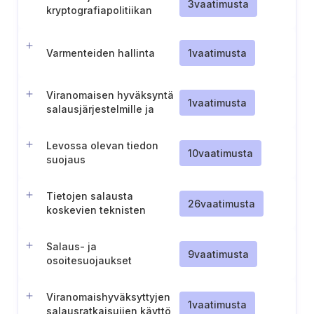
3
vaatimusta
kryptografiapolitiikan
luominen ja ylläpito
Varmenteiden hallinta
1
vaatimusta
Viranomaisen hyväksyntä
1
vaatimusta
salausjärjestelmille ja
salausalgoritmeille
Levossa olevan tiedon
10
vaatimusta
suojaus
Tietojen salausta
26
vaatimusta
koskevien teknisten
sääntöjen määrittäminen
Salaus- ja
9
vaatimusta
osoitesuojaukset
turvallista tiedonsiirtoa
varten
Viranomaishyväksyttyjen
1
vaatimusta
salausratkaisuijen käyttö