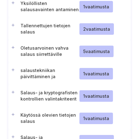
Yksilöllisten
1
vaatimusta
salausavainten antaminen
laitteille
Tallennettujen tietojen
2
vaatimusta
salaus
Oletusarvoinen vahva
5
vaatimusta
salaus siirrettäville
tiedoille
salaustekniikan
1
vaatimusta
päivittäminen ja
käyttöönotto
Salaus- ja kryptografisten
1
vaatimusta
kontrollien valintakriteerit
Käytössä olevien tietojen
1
vaatimusta
salaus
Salaus- ja