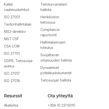
Kaikki
Tietoturvariskien
vaatimuskehikot
hallinta
ISO 27001
Henkilöstön
tietoisuus
Tiedonhallintalaki
Compliance-
NIS2-direktiivi
raportointi
NIST CSF
Hallintakeinojen
CSA CCM
toteutus
ISO 27701
Suojattavan
omaisuuden hallinta
GDPR, Tietosuoja-
asetus
Dynaamiset
politiikkadokumentit
ISO 27017
Tietosuojan hallinta
ISO 27018
Resurssit
Ota yhteyttä
Akatemia
+358 10 231 6010