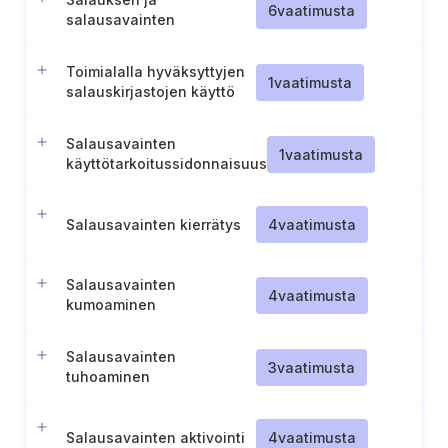
6
vaatimusta
salausavainten
hallintajärjestelmien
säännöllinen auditointi
Toimialalla hyväksyttyjen
1
vaatimusta
salauskirjastojen käyttö
Salausavainten
1
vaatimusta
käyttötarkoitussidonnaisuus
ja jakelu
Salausavainten kierrätys
4
vaatimusta
Salausavainten
4
vaatimusta
kumoaminen
Salausavainten
3
vaatimusta
tuhoaminen
Salausavainten aktivointi
4
vaatimusta