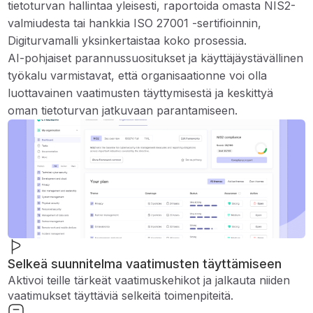
tietoturvan hallintaa yleisesti, raportoida omasta NIS2-
valmiudesta tai hankkia ISO 27001 -sertifioinnin,
Digiturvamalli yksinkertaistaa koko prosessia.
AI-pohjaiset parannussuositukset ja käyttäjäystävällinen
työkalu varmistavat, että organisaationne voi olla
luottavainen vaatimusten täyttymisestä ja keskittyä
oman tietoturvan jatkuvaan parantamiseen.
Selkeä suunnitelma vaatimusten täyttämiseen
Aktivoi teille tärkeät vaatimuskehikot ja jalkauta niiden
vaatimukset täyttäviä selkeitä toimenpiteitä.