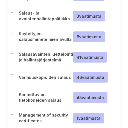
soveltaminen verkko- ja
tietojärjestelmiin
Salaus- ja
3
vaatimusta
avaintenhallintapolitiikka
Käytettyjen
6
vaatimusta
salausmenetelmien avulla
saavutetun suojaustason
tarkistaminen
Salausavainten luettelointi
41
vaatimusta
ja hallintajärjestelmä
Varmuuskopioiden salaus
46
vaatimusta
Kannettavien
45
vaatimusta
tietokoneiden salaus
Management of security
1
vaatimusta
certificates