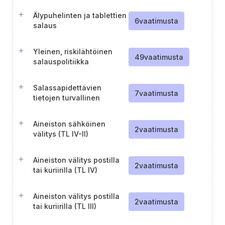
Älypuhelinten ja tablettien
6
vaatimusta
salaus
Yleinen, riskilähtöinen
49
vaatimusta
salauspolitiikka
Salassapidettävien
7
vaatimusta
tietojen turvallinen
siirtäminen tietoverkossa
Aineiston sähköinen
2
vaatimusta
välitys (TL IV-II)
Aineiston välitys postilla
2
vaatimusta
tai kuriirilla (TL IV)
Aineiston välitys postilla
2
vaatimusta
tai kuriirilla (TL III)