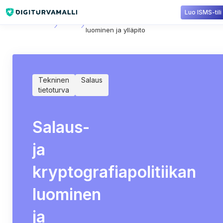
Luo ISMS-tili
Sisältökirjasto
Salaus
Salaus- ja kryptografiapolitiikan
luominen ja ylläpito
Tekninen
Salaus
tietoturva
Salaus-
ja
kryptografiapolitiikan
luominen
ja