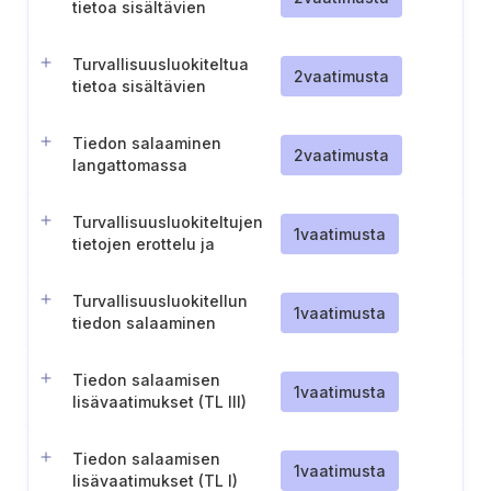
tietoa sisältävien
hallintayhteyksien
turvallisuus (TL IV)
Turvallisuusluokiteltua
2
vaatimusta
tietoa sisältävien
hallintayhteyksien
turvallisuus (TL IV)
Tiedon salaaminen
2
vaatimusta
langattomassa
tiedonsiirrossa (TL IV)
Turvallisuusluokiteltujen
1
vaatimusta
tietojen erottelu ja
salaaminen (TL IV)
Turvallisuusluokitellun
1
vaatimusta
tiedon salaaminen
siirrettäessä
turvallisuusalueiden
Tiedon salaamisen
ulkopuolelle (TL IV)
1
vaatimusta
lisävaatimukset (TL III)
Tiedon salaamisen
1
vaatimusta
lisävaatimukset (TL I)