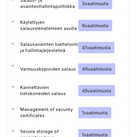
Salaus- ja
3
vaatimusta
avaintenhallintapolitiikka
Käytettyjen
6
vaatimusta
salausmenetelmien avulla
saavutetun suojaustason
tarkistaminen
Salausavainten luettelointi
41
vaatimusta
ja hallintajärjestelmä
Varmuuskopioiden salaus
46
vaatimusta
Kannettavien
45
vaatimusta
tietokoneiden salaus
Management of security
1
vaatimusta
certificates
Secure storage of
1
vaatimusta