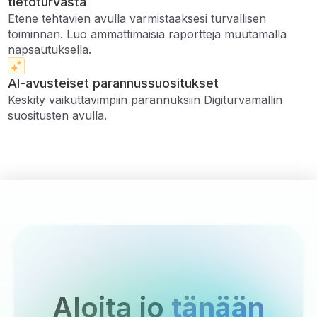
tietoturvasta
Etene tehtävien avulla varmistaaksesi turvallisen
toiminnan. Luo ammattimaisia ​​raportteja muutamalla
napsautuksella.
AI-avusteiset parannussuositukset
Keskity vaikuttavimpiin parannuksiin Digiturvamallin
suositusten avulla.
Aloita jo
tänään