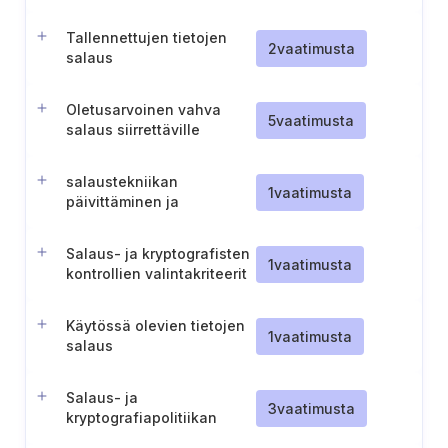
laitteille
Tallennettujen tietojen
2
vaatimusta
salaus
Oletusarvoinen vahva
5
vaatimusta
salaus siirrettäville
tiedoille
salaustekniikan
1
vaatimusta
päivittäminen ja
käyttöönotto
Salaus- ja kryptografisten
1
vaatimusta
kontrollien valintakriteerit
Käytössä olevien tietojen
1
vaatimusta
salaus
Salaus- ja
3
vaatimusta
kryptografiapolitiikan
luominen ja ylläpito