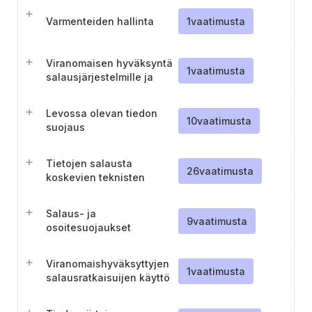
Varmenteiden hallinta
1
vaatimusta
Viranomaisen hyväksyntä
1
vaatimusta
salausjärjestelmille ja
salausalgoritmeille
Levossa olevan tiedon
10
vaatimusta
suojaus
Tietojen salausta
26
vaatimusta
koskevien teknisten
sääntöjen määrittäminen
Salaus- ja
9
vaatimusta
osoitesuojaukset
turvallista tiedonsiirtoa
varten
Viranomaishyväksyttyjen
1
vaatimusta
salausratkaisuijen käyttö