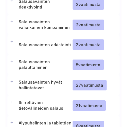
Salausavainten
2
vaatimusta
deaktivointi
Salausavainten
2
vaatimusta
väliaikainen kumoaminen
Salausavainten arkistointi
3
vaatimusta
Salausavainten
5
vaatimusta
palauttaminen
Salausavainten hyvät
27
vaatimusta
hallintatavat
Siirrettävien
31
vaatimusta
tietovälineiden salaus
Älypuhelinten ja tablettien
6
vaatimusta