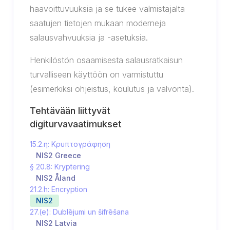
haavoittuvuuksia ja se tukee valmistajalta
saatujen tietojen mukaan moderneja
salausvahvuuksia ja -asetuksia.
Henkilöstön osaamisesta salausratkaisun
turvalliseen käyttöön on varmistuttu
(esimerkiksi ohjeistus, koulutus ja valvonta).
Tehtävään liittyvät
digiturvavaatimukset
15.2.η: Κρυπτογράφηση
NIS2 Greece
§ 20.8: Kryptering
NIS2 Åland
21.2.h: Encryption
NIS2
27.(e): Dublējumi un šifrēšana
NIS2 Latvia