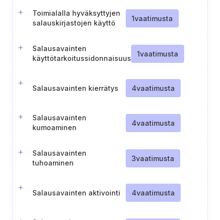
säännöllinen auditointi
Toimialalla hyväksyttyjen
1
vaatimusta
salauskirjastojen käyttö
Salausavainten
1
vaatimusta
käyttötarkoitussidonnaisuus
ja jakelu
Salausavainten kierrätys
4
vaatimusta
Salausavainten
4
vaatimusta
kumoaminen
Salausavainten
3
vaatimusta
tuhoaminen
Salausavainten aktivointi
4
vaatimusta