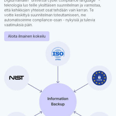
Digiturvamallin "universal cyber compliance language" -
teknologia luo teille yksittäisen suunnitelman ja varmistaa,
että kehikkojen yhteiset osat tehdään vain kerran. Te
voitte keskittyä suunnitelman toteuttamiseen, me
automatisoimme compliance-osan - nykyisiä ja tulevia
vaatimuksia päin.
Aloita ilmainen kokeilu