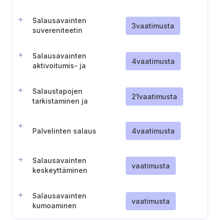
Salausavainten
3
vaatimusta
suvereniteetin
varmistaminen
Salausavainten
4
vaatimusta
aktivoitumis- ja
päättymispäivien hallinta
Salaustapojen
21
vaatimusta
tarkistaminen ja
riittävyyden arviointi
Palvelinten salaus
4
vaatimusta
Salausavainten
vaatimusta
keskeyttäminen
Salausavainten
vaatimusta
kumoaminen