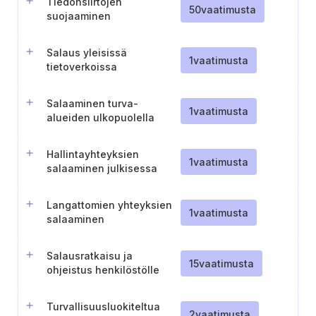
Tiedonsiirtojen
50
vaatimusta
suojaaminen
Salaus yleisissä
1
vaatimusta
tietoverkoissa
Salaaminen turva-
1
vaatimusta
alueiden ulkopuolella
Hallintayhteyksien
1
vaatimusta
salaaminen julkisessa
verkossa
Langattomien yhteyksien
1
vaatimusta
salaaminen
Salausratkaisu ja
15
vaatimusta
ohjeistus henkilöstölle
siirrettävän tiedon
salaamiseen
Turvallisuusluokiteltua
2
vaatimusta