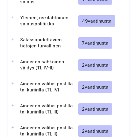
salaus
Yleinen, riskilähtöinen
49
vaatimusta
salauspolitiikka
Salassapidettävien
7
vaatimusta
tietojen turvallinen
siirtäminen tietoverkossa
Aineiston sähköinen
2
vaatimusta
välitys (TL IV-II)
Aineiston välitys postilla
2
vaatimusta
tai kuriirilla (TL IV)
Aineiston välitys postilla
2
vaatimusta
tai kuriirilla (TL III)
Aineiston välitys postilla
2
vaatimusta
tai kuriirilla (TL II)