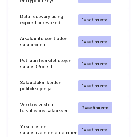
encryption keys
Data recovery using
1
vaatimusta
expired or revoked
encryption keys
Arkaluonteisen tiedon
1
vaatimusta
salaaminen
Potilaan henkilötietojen
1
vaatimusta
salaus (Ruotsi)
Salaustekniikoiden
1
vaatimusta
politiikkojen ja
menettelyjen arviointi,
päivitys ja viestintä
Verkkosivuston
2
vaatimusta
turvallisuus salauksen
avulla
Yksilöllisten
1
vaatimusta
salausavainten antaminen