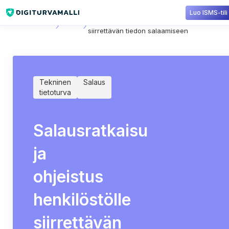
Luo ISMS-tili
Sisältökirjasto
Salaus
Salausratkaisu ja ohjeistus henkilöstölle
siirrettävän tiedon salaamiseen
Tekninen
Salaus
tietoturva
Salausratkaisu
ja
ohjeistus
henkilöstölle
siirrettävän