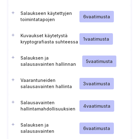
Salaukseen käytettyjen
6
vaatimusta
toimintatapojen
vaatimustenmukaisuus
Kuvaukset käytetystä
1
vaatimusta
kryptografiasta suhteessa
tarjottuihin pilvipalveluihin
Salauksen ja
5
vaatimusta
salausavainten hallinnan
huomiointi
riskienhallintamenettelyissä
Vaarantuneiden
3
vaatimusta
salausavainten hallinta
Salausavainten
4
vaatimusta
hallintamahdollisuuksien
tarjoaminen asiakkaille
Salauksen ja
6
vaatimusta
salausavainten
hallintajärjestelmien