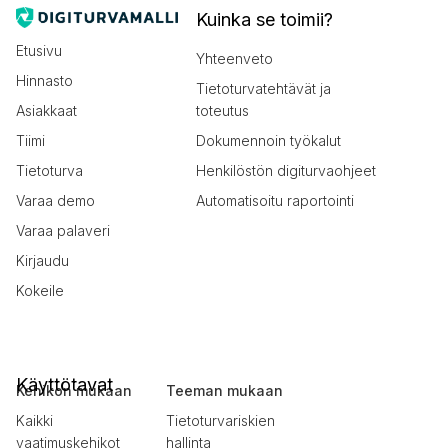
Kuinka se toimii?
Etusivu
Yhteenveto
Hinnasto
Tietoturvatehtävät ja
Asiakkaat
toteutus
Tiimi
Dokumennoin työkalut
Tietoturva
Henkilöstön digiturvaohjeet
Varaa demo
Automatisoitu raportointi
Varaa palaveri
Kirjaudu
Kokeile
Käyttötavat
Kehikon mukaan
Teeman mukaan
Kaikki
Tietoturvariskien
vaatimuskehikot
hallinta