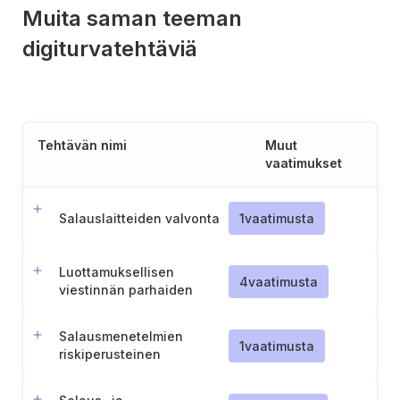
Muita saman teeman
digiturvatehtäviä
Tehtävän nimi
Muut
vaatimukset
Salauslaitteiden valvonta
1
vaatimusta
Luottamuksellisen
4
vaatimusta
viestinnän parhaiden
käytäntöjen
täytäntöönpano
Salausmenetelmien
1
vaatimusta
riskiperusteinen
soveltaminen verkko- ja
tietojärjestelmiin