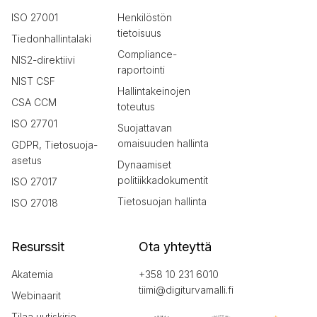
ISO 27001
Henkilöstön
tietoisuus
Tiedonhallintalaki
Compliance-
NIS2-direktiivi
raportointi
NIST CSF
Hallintakeinojen
CSA CCM
toteutus
ISO 27701
Suojattavan
omaisuuden hallinta
GDPR, Tietosuoja-
asetus
Dynaamiset
politiikkadokumentit
ISO 27017
Tietosuojan hallinta
ISO 27018
Resurssit
Ota yhteyttä
Akatemia
+358 10 231 6010
tiimi@digiturvamalli.fi
Webinaarit
Tilaa uutiskirje