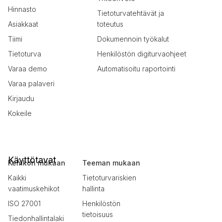
Hinnasto
Tietoturvatehtävät ja
Asiakkaat
toteutus
Tiimi
Dokumennoin työkalut
Tietoturva
Henkilöstön digiturvaohjeet
Varaa demo
Automatisoitu raportointi
Varaa palaveri
Kirjaudu
Kokeile
Käyttötavat
Kehikon mukaan
Teeman mukaan
Kaikki
Tietoturvariskien
vaatimuskehikot
hallinta
ISO 27001
Henkilöstön
tietoisuus
Tiedonhallintalaki