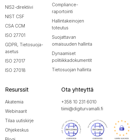
Compliance-
NIS2-direktiivi
raportointi
NIST CSF
Hallintakeinojen
CSA CCM
toteutus
ISO 27701
Suojattavan
omaisuuden hallinta
GDPR, Tietosuoja-
asetus
Dynaamiset
politiikkadokumentit
ISO 27017
Tietosuojan hallinta
ISO 27018
Resurssit
Ota yhteyttä
Akatemia
+358 10 231 6010
tiimi@digiturvamalli.fi
Webinaarit
Tilaa uutiskirje
Ohjekeskus
Blogi