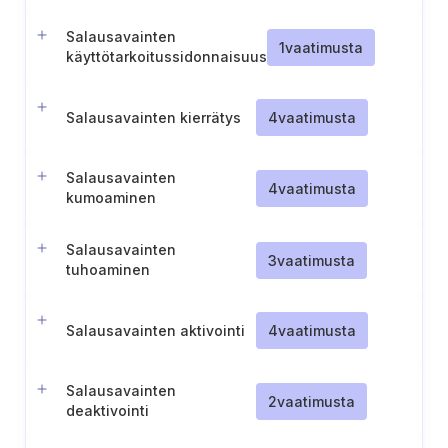
Salausavainten
1
vaatimusta
käyttötarkoitussidonnaisuus
ja jakelu
Salausavainten kierrätys
4
vaatimusta
Salausavainten
4
vaatimusta
kumoaminen
Salausavainten
3
vaatimusta
tuhoaminen
Salausavainten aktivointi
4
vaatimusta
Salausavainten
2
vaatimusta
deaktivointi