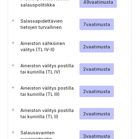
49
vaatimusta
salauspolitiikka
Salassapidettävien
7
vaatimusta
tietojen turvallinen
siirtäminen tietoverkossa
Aineiston sähköinen
2
vaatimusta
välitys (TL IV-II)
Aineiston välitys postilla
2
vaatimusta
tai kuriirilla (TL IV)
Aineiston välitys postilla
2
vaatimusta
tai kuriirilla (TL III)
Aineiston välitys postilla
2
vaatimusta
tai kuriirilla (TL II)
Salausavainten
3
vaatimusta
suvereniteetin