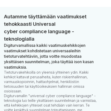
Autamme täyttämään vaatimukset
tehokkaasti Universal
cyber compliance language -
teknologialla
Digiturvamallissa kaikki vaatimuskehikkojen
vaatimukset kohdistetaan universaaleihin
tietoturvatehtäviin, jotta voitte muodostaa
yksittäisen suunnitelman, joka täyttää ison kasan
vaatimuksia.
Tietoturvakehikoilla on yleensä yhteinen ydin. Kaikki
kehikot kattavat perusaiheita, kuten riskienhallinnan,
varmuuskopioinnin, haittaohjelmat, henkilöstön
tietoisuuden tai käyttöoikeuksien hallinnan omissa
osioissaan.
Digiturvamallin "universal cyber compliance language" -
teknologia luo teille yksittäisen suunnitelman ja varmistaa,
että kehikkojen yhteiset osat tehdään vain kerran. Te
voitte keskittyä suunnitelman toteuttamiseen, me