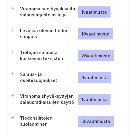
Viranomaisen hyväksyntä
1
vaatimusta
salausjärjestelmille ja
salausalgoritmeille
Levossa olevan tiedon
10
vaatimusta
suojaus
Tietojen salausta
26
vaatimusta
koskevien teknisten
sääntöjen määrittäminen
Salaus- ja
9
vaatimusta
osoitesuojaukset
turvallista tiedonsiirtoa
varten
Viranomaishyväksyttyjen
1
vaatimusta
salausratkaisuijen käyttö
Tiedonsiirtojen
50
vaatimusta
suojaaminen