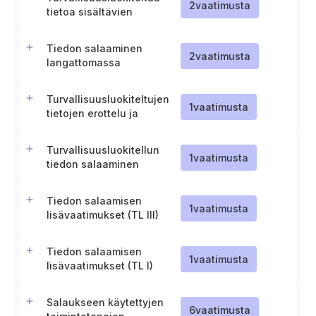
2
vaatimusta
tietoa sisältävien
hallintayhteyksien
turvallisuus (TL IV)
Tiedon salaaminen
2
vaatimusta
langattomassa
tiedonsiirrossa (TL IV)
Turvallisuusluokiteltujen
1
vaatimusta
tietojen erottelu ja
salaaminen (TL IV)
Turvallisuusluokitellun
1
vaatimusta
tiedon salaaminen
siirrettäessä
turvallisuusalueiden
Tiedon salaamisen
ulkopuolelle (TL IV)
1
vaatimusta
lisävaatimukset (TL III)
Tiedon salaamisen
1
vaatimusta
lisävaatimukset (TL I)
Salaukseen käytettyjen
6
vaatimusta