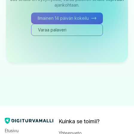
ajankohtaan.
Ilmainen 14 päivän kokeilu
Varaa palaveri
Kuinka se toimii?
Etusivu
Yhteenveto