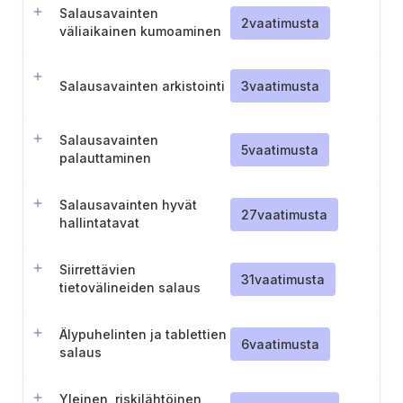
Salausavainten
2
vaatimusta
väliaikainen kumoaminen
Salausavainten arkistointi
3
vaatimusta
Salausavainten
5
vaatimusta
palauttaminen
Salausavainten hyvät
27
vaatimusta
hallintatavat
Siirrettävien
31
vaatimusta
tietovälineiden salaus
Älypuhelinten ja tablettien
6
vaatimusta
salaus
Yleinen, riskilähtöinen