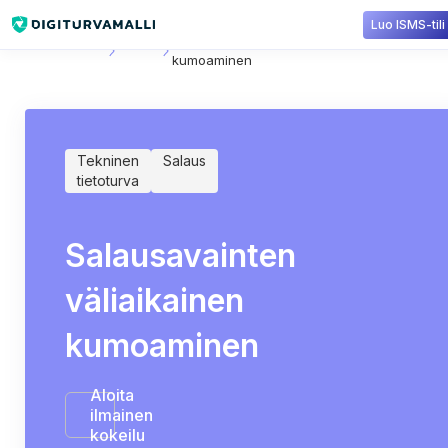
Luo ISMS-tili
Sisältökirjasto
Salaus
Salausavainten väliaikainen
kumoaminen
Tekninen
Salaus
tietoturva
Salausavainten
väliaikainen
kumoaminen
Aloita
ilmainen
kokeilu