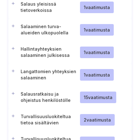
Salaus yleisissä
1
vaatimusta
tietoverkoissa
Salaaminen turva-
1
vaatimusta
alueiden ulkopuolella
Hallintayhteyksien
1
vaatimusta
salaaminen julkisessa
verkossa
Langattomien yhteyksien
1
vaatimusta
salaaminen
Salausratkaisu ja
15
vaatimusta
ohjeistus henkilöstölle
siirrettävän tiedon
salaamiseen
Turvallisuusluokiteltua
2
vaatimusta
tietoa sisältävien
hallintayhteyksien
turvallisuus (TL IV)
Turvallisuusluokiteltua