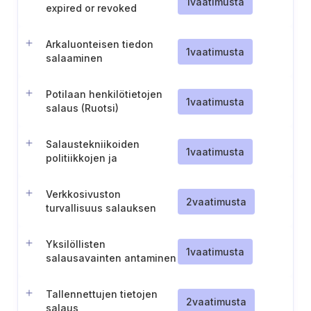
1
vaatimusta
expired or revoked
encryption keys
Arkaluonteisen tiedon
1
vaatimusta
salaaminen
Potilaan henkilötietojen
1
vaatimusta
salaus (Ruotsi)
Salaustekniikoiden
1
vaatimusta
politiikkojen ja
menettelyjen arviointi,
päivitys ja viestintä
Verkkosivuston
2
vaatimusta
turvallisuus salauksen
avulla
Yksilöllisten
1
vaatimusta
salausavainten antaminen
laitteille
Tallennettujen tietojen
2
vaatimusta
salaus