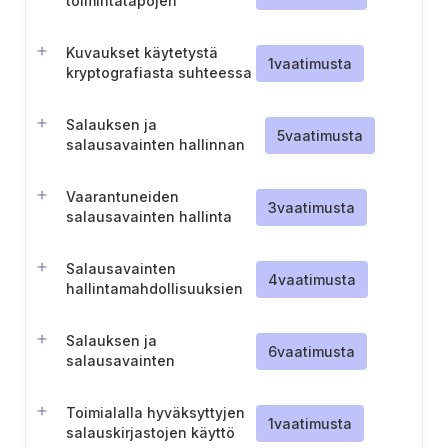
toimintatapojen
vaatimustenmukaisuus
Kuvaukset käytetystä
1
vaatimusta
kryptografiasta suhteessa
tarjottuihin pilvipalveluihin
Salauksen ja
5
vaatimusta
salausavainten hallinnan
huomiointi
riskienhallintamenettelyissä
Vaarantuneiden
3
vaatimusta
salausavainten hallinta
Salausavainten
4
vaatimusta
hallintamahdollisuuksien
tarjoaminen asiakkaille
Salauksen ja
6
vaatimusta
salausavainten
hallintajärjestelmien
säännöllinen auditointi
Toimialalla hyväksyttyjen
1
vaatimusta
salauskirjastojen käyttö