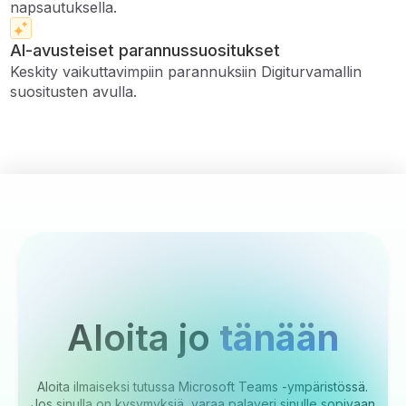
napsautuksella.
AI-avusteiset parannussuositukset
Keskity vaikuttavimpiin parannuksiin Digiturvamallin
suositusten avulla.
Aloita jo
tänään
Aloita ilmaiseksi tutussa Microsoft Teams -ympäristössä.
Jos sinulla on kysymyksiä, varaa palaveri sinulle sopivaan