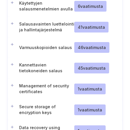
Käytettyjen
6
vaatimusta
salausmenetelmien avulla
saavutetun suojaustason
tarkistaminen
Salausavainten luettelointi
41
vaatimusta
ja hallintajärjestelmä
Varmuuskopioiden salaus
46
vaatimusta
Kannettavien
45
vaatimusta
tietokoneiden salaus
Management of security
1
vaatimusta
certificates
Secure storage of
1
vaatimusta
encryption keys
Data recovery using