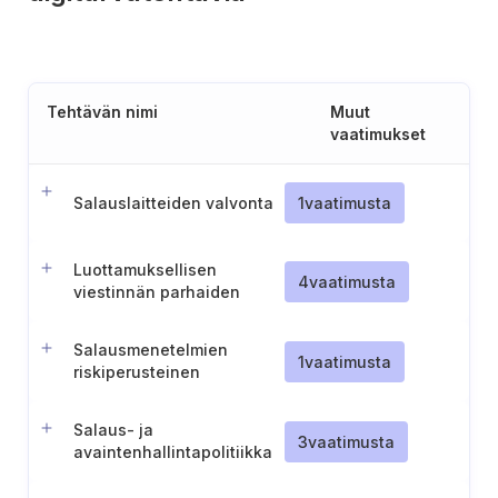
Tehtävän nimi
Muut
vaatimukset
Salauslaitteiden valvonta
1
vaatimusta
Luottamuksellisen
4
vaatimusta
viestinnän parhaiden
käytäntöjen
täytäntöönpano
Salausmenetelmien
1
vaatimusta
riskiperusteinen
soveltaminen verkko- ja
tietojärjestelmiin
Salaus- ja
3
vaatimusta
avaintenhallintapolitiikka