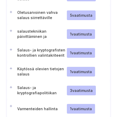
Oletusarvoinen vahva
5
vaatimusta
salaus siirrettäville
tiedoille
salaustekniikan
1
vaatimusta
päivittäminen ja
käyttöönotto
Salaus- ja kryptografisten
1
vaatimusta
kontrollien valintakriteerit
Käytössä olevien tietojen
1
vaatimusta
salaus
Salaus- ja
3
vaatimusta
kryptografiapolitiikan
luominen ja ylläpito
Varmenteiden hallinta
1
vaatimusta