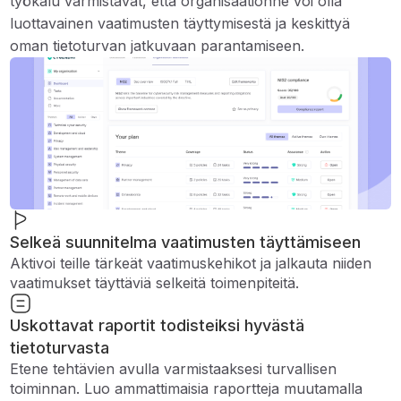
työkalu varmistavat, että organisaationne voi olla
luottavainen vaatimusten täyttymisestä ja keskittyä
oman tietoturvan jatkuvaan parantamiseen.
Selkeä suunnitelma vaatimusten täyttämiseen
Aktivoi teille tärkeät vaatimuskehikot ja jalkauta niiden
vaatimukset täyttäviä selkeitä toimenpiteitä.
Uskottavat raportit todisteiksi hyvästä
tietoturvasta
Etene tehtävien avulla varmistaaksesi turvallisen
toiminnan. Luo ammattimaisia ​​raportteja muutamalla