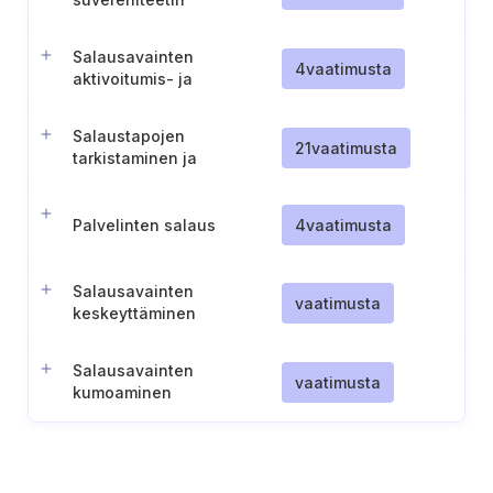
varmistaminen
Salausavainten
4
vaatimusta
aktivoitumis- ja
päättymispäivien hallinta
Salaustapojen
21
vaatimusta
tarkistaminen ja
riittävyyden arviointi
Palvelinten salaus
4
vaatimusta
Salausavainten
vaatimusta
keskeyttäminen
Salausavainten
vaatimusta
kumoaminen