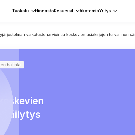
Työkalu
Hinnasto
Resurssit
Akatemia
Yritys
yjärjestelmän vaikutustenarviointia koskevien asiakirjojen turvallinen säi
en hallinta
 koskevien
n säilytys