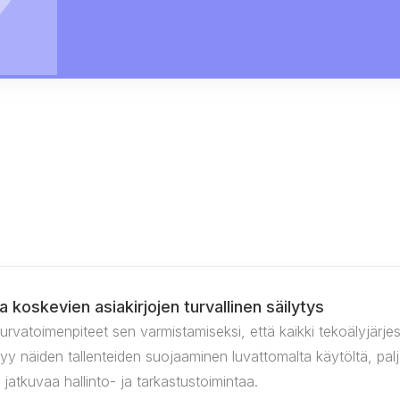
 koskevien asiakirjojen turvallinen säilytys
turvatoimenpiteet sen varmistamiseksi, että kaikki tekoälyjärj
ltyy näiden tallenteiden suojaaminen luvattomalta käytöltä, pal
 jatkuvaa hallinto- ja tarkastustoimintaa.