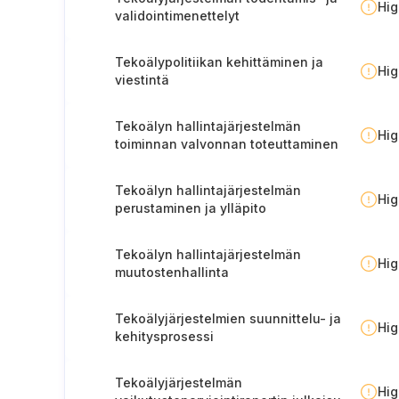
Hi
validointimenettelyt
Tekoälypolitiikan kehittäminen ja
Hi
viestintä
Tekoälyn hallintajärjestelmän
Hi
toiminnan valvonnan toteuttaminen
Tekoälyn hallintajärjestelmän
Hi
perustaminen ja ylläpito
Tekoälyn hallintajärjestelmän
Hi
muutostenhallinta
Tekoälyjärjestelmien suunnittelu- ja
Hi
kehitysprosessi
Tekoälyjärjestelmän
Hi