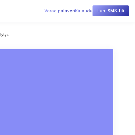
Varaa palaveri
Kirjaudu
Luo ISMS-tili
lytys