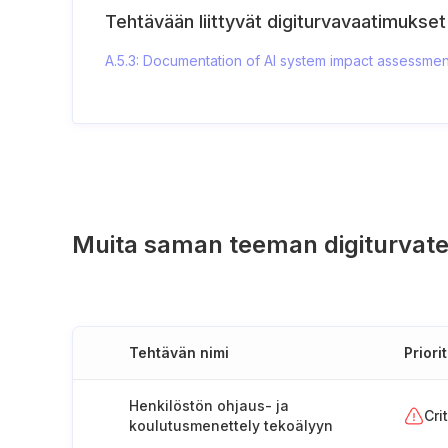
Tehtävään liittyvät digiturvavaatimukset
A.5.3: Documentation of AI system impact assessmen
Muita saman teeman digiturvate
Tehtävän nimi
Priorit
Henkilöstön ohjaus- ja
Cri
koulutusmenettely tekoälyyn