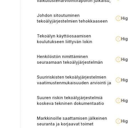
vaikutustenarviointiraportin julkaisu,
tiedottaminen ja ylläpito
Johdon sitoutuminen
Hi
tekoälyjärjestelmien tehokkaaseen
hallinnointiin
Tekoälyn käyttöosaamisen
Hi
koulutukseen liittyvän lokin
ylläpitäminen
Henkilöstön nimittäminen
Hi
seuraamaan tekoälyjärjestelmän
luokitusten muutoksia
Suuririskisten tekoälyjärjestelmien
Hi
vaatimustenmukaisuuden arviointi ja
rekisteröinti
Suuren riskin tekoälyjärjestelmiä
Hi
koskeva tekninen dokumentaatio
Markkinoille saattamisen jälkeinen
Hi
seuranta ja korjaavat toimet