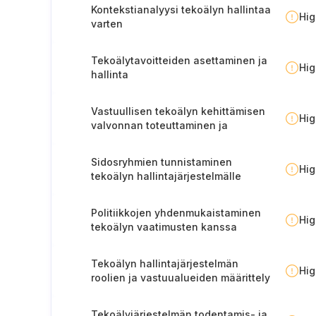
Kontekstianalyysi tekoälyn hallintaa
Hi
varten
Tekoälytavoitteiden asettaminen ja
Hi
hallinta
Vastuullisen tekoälyn kehittämisen
Hi
valvonnan toteuttaminen ja
todentaminen
Sidosryhmien tunnistaminen
Hi
tekoälyn hallintajärjestelmälle
Politiikkojen yhdenmukaistaminen
Hi
tekoälyn vaatimusten kanssa
Tekoälyn hallintajärjestelmän
Hi
roolien ja vastuualueiden määrittely
ja niistä tiedottaminen
Tekoälyjärjestelmän todentamis- ja