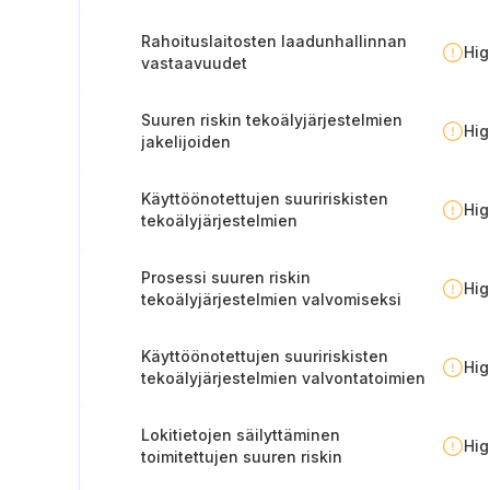
suuririskisten tekoälyjärjestelmien
osalta
Rahoituslaitosten laadunhallinnan
Hi
vastaavuudet
Suuren riskin tekoälyjärjestelmien
Hi
jakelijoiden
vaatimustenmukaisuusprosessi
Käyttöönotettujen suuririskisten
Hi
tekoälyjärjestelmien
toimintaprosessi
Prosessi suuren riskin
Hi
tekoälyjärjestelmien valvomiseksi
Käyttöönotettujen suuririskisten
Hi
tekoälyjärjestelmien valvontatoimien
lokin ylläpitäminen
Lokitietojen säilyttäminen
Hi
toimitettujen suuren riskin
tekoälyjärjestelmien osalta