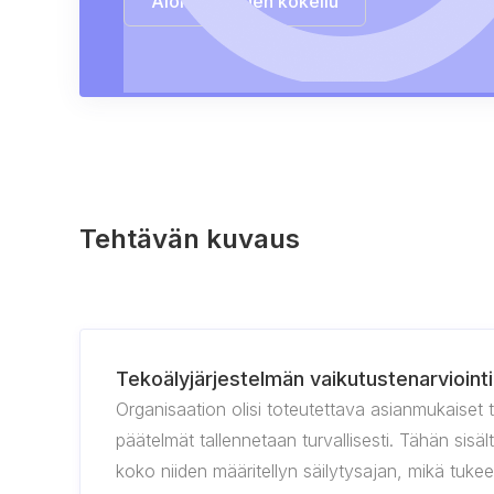
Aloita ilmainen kokeilu
Tehtävän kuvaus
Tekoälyjärjestelmän vaikutustenarviointia
Organisaation olisi toteutettava asianmukaiset 
päätelmät tallennetaan turvallisesti. Tähän sisä
koko niiden määritellyn säilytysajan, mikä tukee