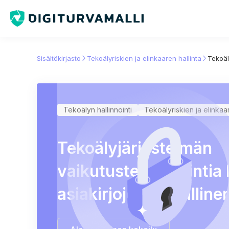
Sisältökirjasto
Tekoälyriskien ja elinkaaren hallinta
Tekoäl
Tekoälyn hallinnointi
Tekoälyriskien ja elinkaar
Tekoälyjärjestelmän
vaikutustenarviointia
asiakirjojen turvalline