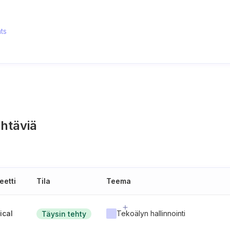
ts
htäviä
eetti
Tila
Teema
tical
Tekoälyn hallinnointi
Täysin tehty