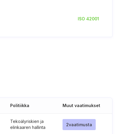
ISO 42001
Politiikka
Muut vaatimukset
Tekoälyriskien ja
2
vaatimusta
elinkaaren hallinta