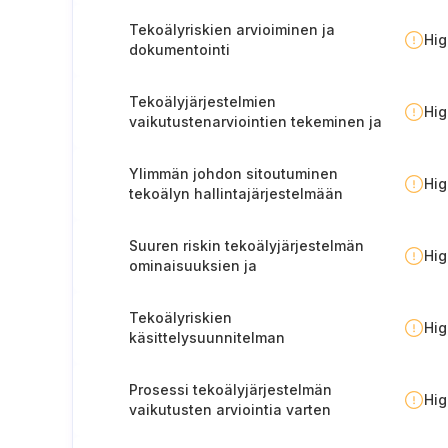
Tekoälyriskien arvioiminen ja
Hi
dokumentointi
Tekoälyjärjestelmien
Hi
vaikutustenarviointien tekeminen ja
dokumentointi
Ylimmän johdon sitoutuminen
Hi
tekoälyn hallintajärjestelmään
Suuren riskin tekoälyjärjestelmän
Hi
ominaisuuksien ja
käyttötarkoituksen dokumentointi
Tekoälyriskien
Hi
käsittelysuunnitelman
toteuttaminen, todentaminen ja
päivittäminen
Prosessi tekoälyjärjestelmän
Hi
vaikutusten arviointia varten