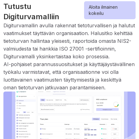
Tutustu
Aloita ilmainen
kokeilu
Digiturvamalliin
Digiturvamallin avulla rakennat tietoturvallisen ja halutut
vaatimukset täyttävän organisaation. Halusitko kehittää
tietoturvan hallintaa yleisesti, raportoida omasta NIS2-
valmiudesta tai hankkia ISO 27001 -sertifioinnin,
Digiturvamalli yksinkertaistaa koko prosessia.
AI-pohjaiset parannussuositukset ja käyttäjäystävällinen
työkalu varmistavat, että organisaationne voi olla
luottavainen vaatimusten täyttymisestä ja keskittyä
oman tietoturvan jatkuvaan parantamiseen.