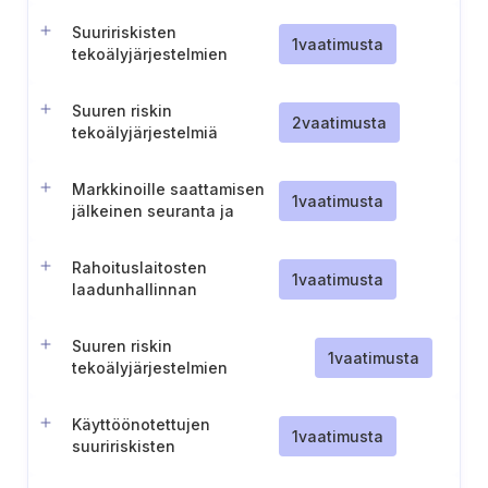
luokitusten muutoksia
Suuririskisten
1
vaatimusta
tekoälyjärjestelmien
vaatimustenmukaisuuden
arviointi ja rekisteröinti
Suuren riskin
2
vaatimusta
tekoälyjärjestelmiä
koskeva tekninen
dokumentaatio
Markkinoille saattamisen
1
vaatimusta
jälkeinen seuranta ja
korjaavat toimet
suuririskisten
Rahoituslaitosten
tekoälyjärjestelmien
1
vaatimusta
laadunhallinnan
osalta
vastaavuudet
Suuren riskin
1
vaatimusta
tekoälyjärjestelmien
jakelijoiden
vaatimustenmukaisuusprosessi
Käyttöönotettujen
1
vaatimusta
suuririskisten
tekoälyjärjestelmien