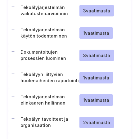
Tekoälyjärjestelmän
3
vaatimusta
vaikutustenarvioinnin
dokumentaatio
Tekoälyjärjestelmän
1
vaatimusta
käytön todentaminen
Dokumentoitujen
3
vaatimusta
prosessien luominen
tekoälyjärjestelmien
vastuulliselle käytölle
Tekoälyyn liittyvien
1
vaatimusta
huolenaiheiden raportointi
Tekoälyjärjestelmän
1
vaatimusta
elinkaaren hallinnan
vastuualueiden määrittely
Tekoälyn tavoitteet ja
2
vaatimusta
organisaation
toimintaperiaatteet