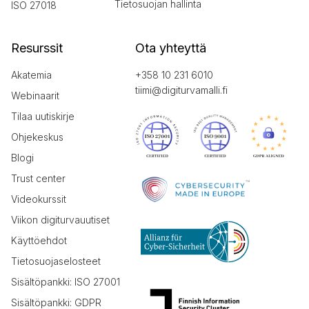
Tietosuojan hallinta
ISO 27018
Resurssit
Ota yhteyttä
Akatemia
+358 10 231 6010
tiimi@digiturvamalli.fi
Webinaarit
Tilaa uutiskirje
Ohjekeskus
Blogi
Trust center
Videokurssit
Viikon digiturvauutiset
Käyttöehdot
Tietosuojaselosteet
Sisältöpankki: ISO 27001
Sisältöpankki: GDPR