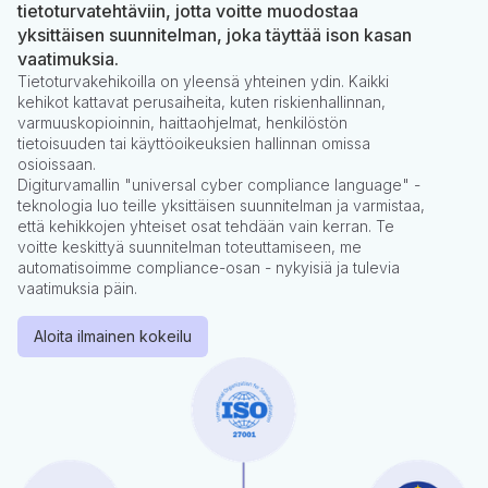
tietoturvatehtäviin, jotta voitte muodostaa
yksittäisen suunnitelman, joka täyttää ison kasan
vaatimuksia.
Tietoturvakehikoilla on yleensä yhteinen ydin. Kaikki
kehikot kattavat perusaiheita, kuten riskienhallinnan,
varmuuskopioinnin, haittaohjelmat, henkilöstön
tietoisuuden tai käyttöoikeuksien hallinnan omissa
osioissaan.
Digiturvamallin "universal cyber compliance language" -
teknologia luo teille yksittäisen suunnitelman ja varmistaa,
että kehikkojen yhteiset osat tehdään vain kerran. Te
voitte keskittyä suunnitelman toteuttamiseen, me
automatisoimme compliance-osan - nykyisiä ja tulevia
vaatimuksia päin.
Aloita ilmainen kokeilu