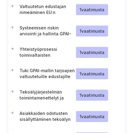
hyväksyminen.
Valtuutetun edustajan
1
vaatimusta
nimeäminen EU:n
ulkopuolelta tuleville
GPAI-mallien tarjoajille
Systeemisen riskin
1
vaatimusta
arviointi ja hallinta GPAI-
malleissa
Yhteistyöprosessi
1
vaatimusta
toimivaltaisten
viranomaisten kanssa
Tuki GPAI-mallin tarjoajien
1
vaatimusta
valtuutetuille edustajille
Tekoälyjärjestelmän
1
vaatimusta
toimintamenettelyt ja
seuranta
Asiakkaiden odotusten
1
vaatimusta
sisällyttäminen tekoälyn
kehittämiseen ja käyttöön