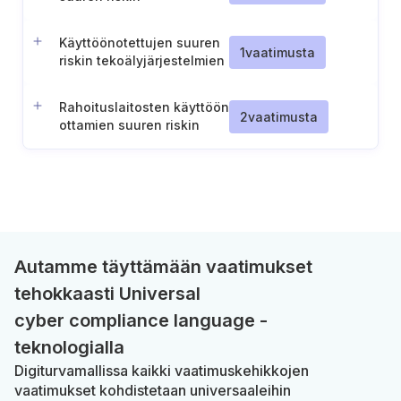
tekoälyjärjestelmiin
liittyvien riskien osalta
Käyttöönotettujen suuren
1
vaatimusta
riskin tekoälyjärjestelmien
vaaratilanteiden
raportointi
Rahoituslaitosten käyttöön
2
vaatimusta
ottamien suuren riskin
tekoälyjärjestelmien
valvontaan liittyvät
vastaavuudet
Autamme täyttämään vaatimukset
tehokkaasti Universal
cyber compliance language -
teknologialla
Digiturvamallissa kaikki vaatimuskehikkojen
vaatimukset kohdistetaan universaaleihin