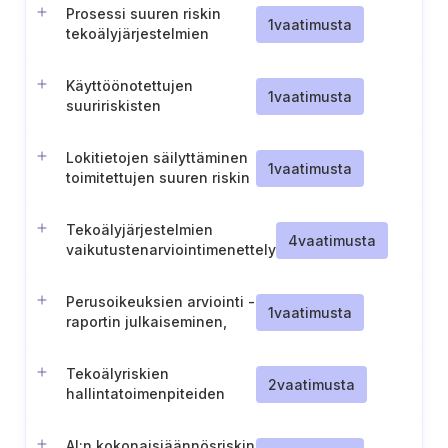
toimintaprosessi
Prosessi suuren riskin
1
vaatimusta
tekoälyjärjestelmien
valvomiseksi
Käyttöönotettujen
1
vaatimusta
suuririskisten
tekoälyjärjestelmien
valvontatoimien lokin
Lokitietojen säilyttäminen
ylläpitäminen
1
vaatimusta
toimitettujen suuren riskin
tekoälyjärjestelmien
osalta
Tekoälyjärjestelmien
4
vaatimusta
vaikutustenarviointimenettely
Perusoikeuksien arviointi -
1
vaatimusta
raportin julkaiseminen,
tiedottaminen ja ylläpito
Tekoälyriskien
2
vaatimusta
hallintatoimenpiteiden
arviointi
riskinhallintavaiheessa
AI:n kokonaisjäännösriskin