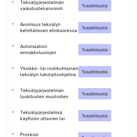
Tekoälyjärjestelmän
1
vaatimusta
vaikutustenarviointi
yksilöihin ja ryhmiin
Avoimuus tekoälyn
1
vaatimusta
kehittämisen elinkaaressa
Automaation
1
vaatimusta
ennakkoluulojen
tiedostaminen ja
lieventäminen
Yksikkö- tai roolikohtainen
tekoälyjärjestelmien
1
vaatimusta
tekoälyn lukutaitoohjelma
käytössä
Tekoälyjärjestelmän
1
vaatimusta
luokitusten muutosten
toteuttaminen
Tekoälyjärjestelmiä
1
vaatimusta
käyttöön ottavien tai
tarjoavien
organisaatioiden
Prosessi
käytännesäännöt