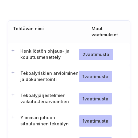
Tehtävän nimi
Muut
vaatimukset
Henkilöstön ohjaus- ja
2
vaatimusta
koulutusmenettely
tekoälyyn
Tekoälyriskien arvioiminen
1
vaatimusta
ja dokumentointi
Tekoälyjärjestelmien
1
vaatimusta
vaikutustenarviointien
tekeminen ja
dokumentointi
Ylimmän johdon
1
vaatimusta
sitoutuminen tekoälyn
hallintajärjestelmään