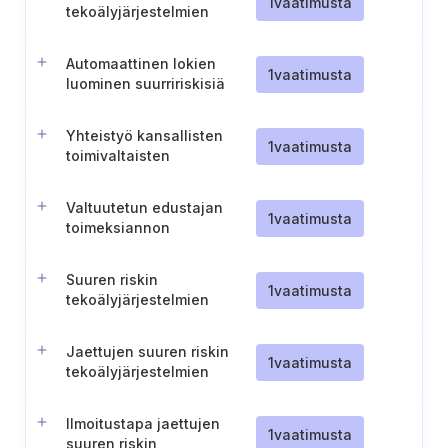
1
vaatimusta
tekoälyjärjestelmien
luokitusmuutosten
hallintaa varten
Automaattinen lokien
1
vaatimusta
luominen suurririskisiä
tekoälyjärjestelmiä varten
Yhteistyö kansallisten
1
vaatimusta
toimivaltaisten
viranomaisten kanssa
suuren riskin
Valtuutetun edustajan
tekoälyjärjestelmien
1
vaatimusta
toimeksiannon
tarjoajien osalta
irtisanomislauseke
Suuren riskin
1
vaatimusta
tekoälyjärjestelmien
tarjoajien valtuutetun
edustajan nimittäminen ja
Jaettujen suuren riskin
vastuualueet
1
vaatimusta
tekoälyjärjestelmien
turvallinen varastointi ja
kuljetus
Ilmoitustapa jaettujen
1
vaatimusta
suuren riskin