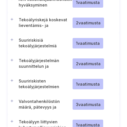
1
vaatimusta
hyväksyminen
Tekoälyriskejä koskevat
2
vaatimusta
lieventämis- ja
valvontatoimenpiteet
Suuririskisiä
1
vaatimusta
tekoälyjärjestelmiä
koskeva
testaussuunnitelma
Tekoälyjärjestelmän
2
vaatimusta
suunnittelun ja
kehittämisen
dokumentointi
Suuririskisten
1
vaatimusta
tekoälyjärjestelmien
lokitusominaisuudet
Valvontahenkilöstön
3
vaatimusta
määrä, pätevyys ja
riittävyys
Tekoälyyn liittyvien
1
vaatimusta