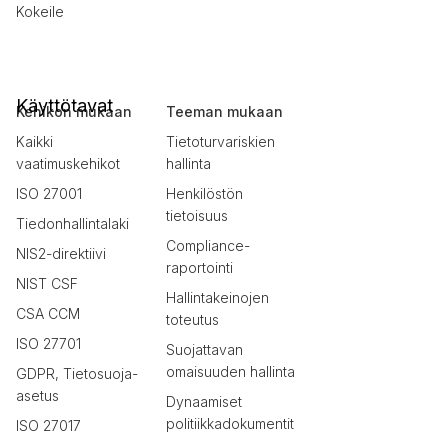
Kokeile
Käyttötavat
Kehikon mukaan
Teeman mukaan
Kaikki
Tietoturvariskien
vaatimuskehikot
hallinta
ISO 27001
Henkilöstön
tietoisuus
Tiedonhallintalaki
Compliance-
NIS2-direktiivi
raportointi
NIST CSF
Hallintakeinojen
CSA CCM
toteutus
ISO 27701
Suojattavan
omaisuuden hallinta
GDPR, Tietosuoja-
asetus
Dynaamiset
politiikkadokumentit
ISO 27017