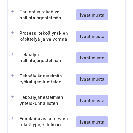
perusoikeusvaikutusten
arvioinnissa
Tarkastus tekoälyn
1
vaatimusta
hallintajärjestelmän
resurssien riittävyydestä
Prosessi tekoälyriskien
1
vaatimusta
käsittelyä ja valvontaa
varten
Tekoälyn
1
vaatimusta
hallintajärjestelmän
resurssien hallinta
Tekoälyjärjestelmän
1
vaatimusta
työkalujen luettelon
ylläpitäminen
Tekoälyjärjestelmien
1
vaatimusta
yhteiskunnallisten
vaikutusten arviointi
Ennakoitavissa olevien
1
vaatimusta
tekoälyjärjestelmän
väärinkäytösten arviointi