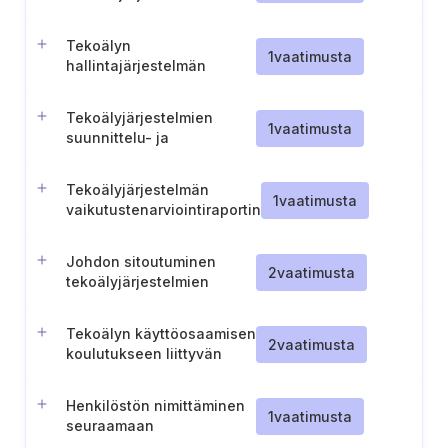
perustaminen ja ylläpito
Tekoälyn
1
vaatimusta
hallintajärjestelmän
muutostenhallinta
Tekoälyjärjestelmien
1
vaatimusta
suunnittelu- ja
kehitysprosessi
Tekoälyjärjestelmän
1
vaatimusta
vaikutustenarviointiraportin
julkaisu, tiedottaminen ja
ylläpito
Johdon sitoutuminen
2
vaatimusta
tekoälyjärjestelmien
tehokkaaseen
hallinnointiin
Tekoälyn käyttöosaamisen
2
vaatimusta
koulutukseen liittyvän
lokin ylläpitäminen
Henkilöstön nimittäminen
1
vaatimusta
seuraamaan
tekoälyjärjestelmän