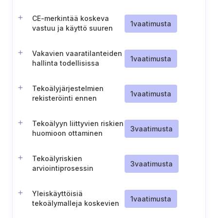
tehtävien huomattavien
muutosten
CE-merkintää koskeva
hallinnoimiseksi
1
vaatimusta
vastuu ja käyttö suuren
riskin tekoälyjärjestelmien
osalta
Vakavien vaaratilanteiden
1
vaatimusta
hallinta todellisissa
olosuhteissa
tekoälytestauksen aikana
Tekoälyjärjestelmien
1
vaatimusta
rekisteröinti ennen
markkinoille saattamista
Tekoälyyn liittyvien riskien
3
vaatimusta
huomioon ottaminen
ISMS:ssä
Tekoälyriskien
3
vaatimusta
arviointiprosessin
luominen ja hallinta
Yleiskäyttöisiä
1
vaatimusta
tekoälymalleja koskevien
käytännesääntöjen