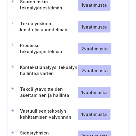
Suuren riskin
1
vaatimusta
tekoälyjärjestelmän
ominaisuuksien ja
käyttötarkoituksen
Tekoälyriskien
dokumentointi
1
vaatimusta
käsittelysuunnitelman
toteuttaminen,
todentaminen ja
Prosessi
päivittäminen
2
vaatimusta
tekoälyjärjestelmän
vaikutusten arviointia
varten
Kontekstianalyysi tekoälyn
2
vaatimusta
hallintaa varten
Tekoälytavoitteiden
1
vaatimusta
asettaminen ja hallinta
Vastuullisen tekoälyn
1
vaatimusta
kehittämisen valvonnan
toteuttaminen ja
todentaminen
Sidosryhmien