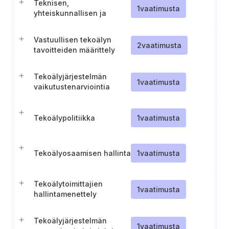
Teknisen,
1
vaatimusta
yhteiskunnallisen ja
oikeudellisen ympäristön
huomioon ottaminen
Vastuullisen tekoälyn
tekoälyn vaikutusten
2
vaatimusta
tavoitteiden määrittely
arvioinnissa
Tekoälyjärjestelmän
1
vaatimusta
vaikutustenarviointia
koskevien asiakirjojen
turvallinen säilytys
Tekoälypolitiikka
1
vaatimusta
Tekoälyosaamisen hallinta
1
vaatimusta
Tekoälytoimittajien
1
vaatimusta
hallintamenettely
Tekoälyjärjestelmän
1
vaatimusta