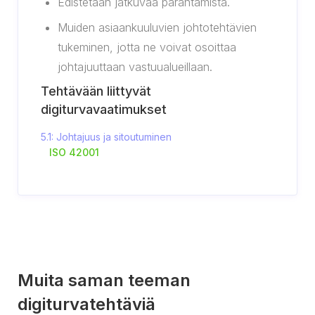
Edistetään jatkuvaa parantamista.
Muiden asiaankuuluvien johtotehtävien
tukeminen, jotta ne voivat osoittaa
johtajuuttaan vastuualueillaan.
Tehtävään liittyvät
digiturvavaatimukset
5.1: Johtajuus ja sitoutuminen
ISO 42001
Muita saman teeman
digiturvatehtäviä