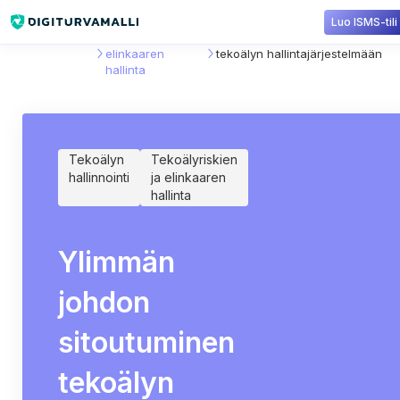
Luo ISMS-tili
Sisältökirjasto
Tekoälyriskien ja
Ylimmän johdon sitoutuminen
elinkaaren
tekoälyn hallintajärjestelmään
hallinta
Tekoälyn
Tekoälyriskien
hallinnointi
ja elinkaaren
hallinta
Ylimmän
johdon
sitoutuminen
tekoälyn