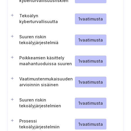
kyberturvallisuusriskien
hallinta
Tekoälyn
1
vaatimusta
kyberturvallisuutta
koskeva
toimintasuunnitelma
Suuren riskin
1
vaatimusta
tekoälyjärjestelmiä
koskeva tarkistusprosessi
Poikkeamien käsittely
1
vaatimusta
maahantuoduissa suuren
riskin
tekoälyjärjestelmissä
Vaatimustenmukaisuuden
1
vaatimusta
arvioinnin sisäinen
valvontamenettely
Suuren riskin
1
vaatimusta
tekoälyjärjestelmien
sisäinen
vaatimustenmukaisuuden
Prosessi
arviointimenettely
1
vaatimusta
tekoälyjärjestelmiin