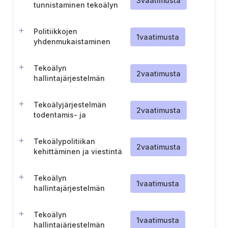
3
vaatimusta
tunnistaminen tekoälyn
hallintajärjestelmälle
Politiikkojen
1
vaatimusta
yhdenmukaistaminen
tekoälyn vaatimusten
kanssa
Tekoälyn
2
vaatimusta
hallintajärjestelmän
roolien ja vastuualueiden
määrittely ja niistä
Tekoälyjärjestelmän
tiedottaminen
2
vaatimusta
todentamis- ja
validointimenettelyt
Tekoälypolitiikan
2
vaatimusta
kehittäminen ja viestintä
Tekoälyn
1
vaatimusta
hallintajärjestelmän
toiminnan valvonnan
toteuttaminen
Tekoälyn
1
vaatimusta
hallintajärjestelmän