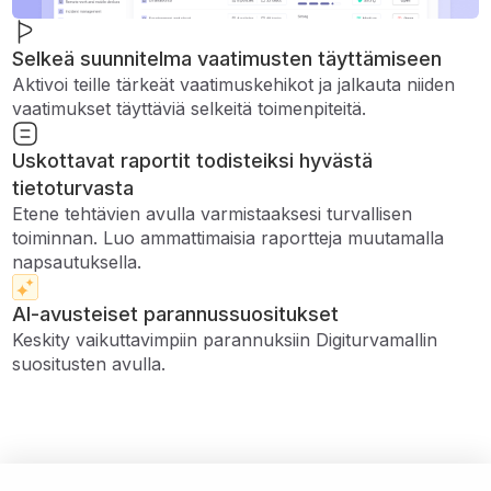
Selkeä suunnitelma vaatimusten täyttämiseen
Aktivoi teille tärkeät vaatimuskehikot ja jalkauta niiden
vaatimukset täyttäviä selkeitä toimenpiteitä.
Uskottavat raportit todisteiksi hyvästä
tietoturvasta
Etene tehtävien avulla varmistaaksesi turvallisen
toiminnan. Luo ammattimaisia ​​raportteja muutamalla
napsautuksella.
AI-avusteiset parannussuositukset
Keskity vaikuttavimpiin parannuksiin Digiturvamallin
suositusten avulla.