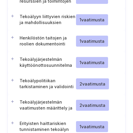
resurssien ja toimintojen
dokumentointi
Tekoälyyn liittyvien riskien
1
vaatimusta
ja mahdollisuuksien
hallinta
Henkilöstön taitojen ja
1
vaatimusta
roolien dokumentointi
tekoälyjärjestelmän
elinkaaren aikana
Tekoälyjärjestelmän
1
vaatimusta
käyttöönottosuunnitelma
Tekoälypolitiikan
2
vaatimusta
tarkistaminen ja validointi
Tekoälyjärjestelmän
2
vaatimusta
vaatimusten määrittely ja
dokumentointi
Erityisten haittariskien
1
vaatimusta
tunnistaminen tekoälyn