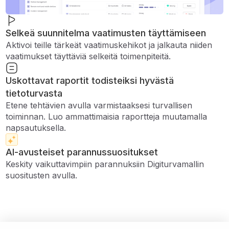
Selkeä suunnitelma vaatimusten täyttämiseen
Aktivoi teille tärkeät vaatimuskehikot ja jalkauta niiden
vaatimukset täyttäviä selkeitä toimenpiteitä.
Uskottavat raportit todisteiksi hyvästä
tietoturvasta
Etene tehtävien avulla varmistaaksesi turvallisen
toiminnan. Luo ammattimaisia ​​raportteja muutamalla
napsautuksella.
AI-avusteiset parannussuositukset
Keskity vaikuttavimpiin parannuksiin Digiturvamallin
suositusten avulla.