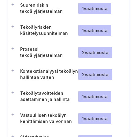
Suuren riskin
1
vaatimusta
tekoälyjärjestelmän
ominaisuuksien ja
käyttötarkoituksen
Tekoälyriskien
dokumentointi
1
vaatimusta
käsittelysuunnitelman
toteuttaminen,
todentaminen ja
Prosessi
päivittäminen
2
vaatimusta
tekoälyjärjestelmän
vaikutusten arviointia
varten
Kontekstianalyysi tekoälyn
2
vaatimusta
hallintaa varten
Tekoälytavoitteiden
1
vaatimusta
asettaminen ja hallinta
Vastuullisen tekoälyn
1
vaatimusta
kehittämisen valvonnan
toteuttaminen ja
todentaminen