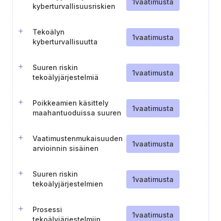
1
vaatimusta
kyberturvallisuusriskien
hallinta
Tekoälyn
1
vaatimusta
kyberturvallisuutta
koskeva
toimintasuunnitelma
Suuren riskin
1
vaatimusta
tekoälyjärjestelmiä
koskeva tarkistusprosessi
Poikkeamien käsittely
1
vaatimusta
maahantuoduissa suuren
riskin
tekoälyjärjestelmissä
Vaatimustenmukaisuuden
1
vaatimusta
arvioinnin sisäinen
valvontamenettely
Suuren riskin
1
vaatimusta
tekoälyjärjestelmien
sisäinen
vaatimustenmukaisuuden
Prosessi
arviointimenettely
1
vaatimusta
tekoälyjärjestelmiin