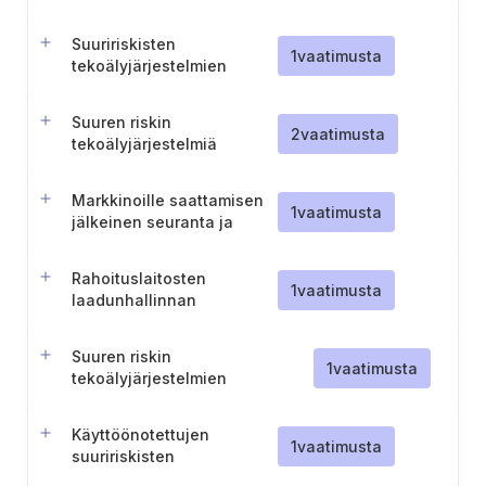
tekoälyjärjestelmän
luokitusten muutoksia
Suuririskisten
1
vaatimusta
tekoälyjärjestelmien
vaatimustenmukaisuuden
arviointi ja rekisteröinti
Suuren riskin
2
vaatimusta
tekoälyjärjestelmiä
koskeva tekninen
dokumentaatio
Markkinoille saattamisen
1
vaatimusta
jälkeinen seuranta ja
korjaavat toimet
suuririskisten
Rahoituslaitosten
tekoälyjärjestelmien
1
vaatimusta
laadunhallinnan
osalta
vastaavuudet
Suuren riskin
1
vaatimusta
tekoälyjärjestelmien
jakelijoiden
vaatimustenmukaisuusprosessi
Käyttöönotettujen
1
vaatimusta
suuririskisten
tekoälyjärjestelmien