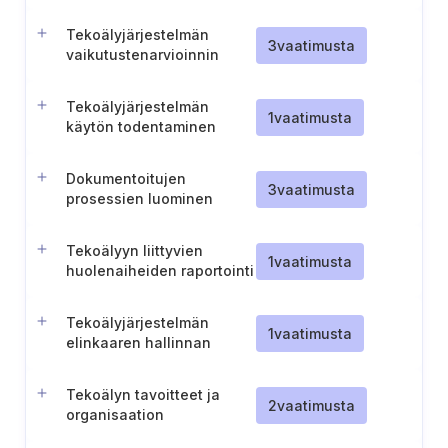
väärinkäytösten arviointi
Tekoälyjärjestelmän
3
vaatimusta
vaikutustenarvioinnin
dokumentaatio
Tekoälyjärjestelmän
1
vaatimusta
käytön todentaminen
Dokumentoitujen
3
vaatimusta
prosessien luominen
tekoälyjärjestelmien
vastuulliselle käytölle
Tekoälyyn liittyvien
1
vaatimusta
huolenaiheiden raportointi
Tekoälyjärjestelmän
1
vaatimusta
elinkaaren hallinnan
vastuualueiden määrittely
Tekoälyn tavoitteet ja
2
vaatimusta
organisaation
toimintaperiaatteet