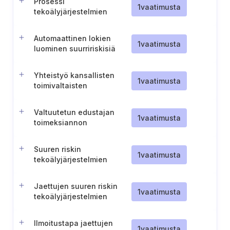
Prosessi
käytännesäännöt
1
vaatimusta
tekoälyjärjestelmien
luokitusmuutosten
hallintaa varten
Automaattinen lokien
1
vaatimusta
luominen suurririskisiä
tekoälyjärjestelmiä varten
Yhteistyö kansallisten
1
vaatimusta
toimivaltaisten
viranomaisten kanssa
suuren riskin
Valtuutetun edustajan
tekoälyjärjestelmien
1
vaatimusta
toimeksiannon
tarjoajien osalta
irtisanomislauseke
Suuren riskin
1
vaatimusta
tekoälyjärjestelmien
tarjoajien valtuutetun
edustajan nimittäminen ja
Jaettujen suuren riskin
vastuualueet
1
vaatimusta
tekoälyjärjestelmien
turvallinen varastointi ja
kuljetus
Ilmoitustapa jaettujen
1
vaatimusta