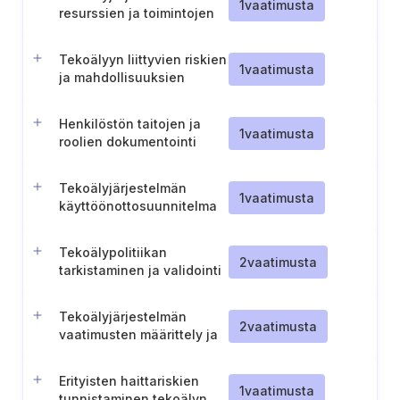
1
vaatimusta
resurssien ja toimintojen
dokumentointi
Tekoälyyn liittyvien riskien
1
vaatimusta
ja mahdollisuuksien
hallinta
Henkilöstön taitojen ja
1
vaatimusta
roolien dokumentointi
tekoälyjärjestelmän
elinkaaren aikana
Tekoälyjärjestelmän
1
vaatimusta
käyttöönottosuunnitelma
Tekoälypolitiikan
2
vaatimusta
tarkistaminen ja validointi
Tekoälyjärjestelmän
2
vaatimusta
vaatimusten määrittely ja
dokumentointi
Erityisten haittariskien
1
vaatimusta
tunnistaminen tekoälyn