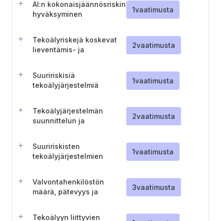
AI:n kokonaisjäännösriskin
1
vaatimusta
hyväksyminen
Tekoälyriskejä koskevat
2
vaatimusta
lieventämis- ja
valvontatoimenpiteet
Suuririskisiä
1
vaatimusta
tekoälyjärjestelmiä
koskeva
testaussuunnitelma
Tekoälyjärjestelmän
2
vaatimusta
suunnittelun ja
kehittämisen
dokumentointi
Suuririskisten
1
vaatimusta
tekoälyjärjestelmien
lokitusominaisuudet
Valvontahenkilöstön
3
vaatimusta
määrä, pätevyys ja
riittävyys
Tekoälyyn liittyvien