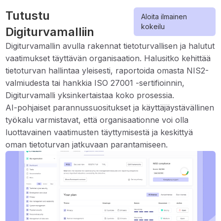
Tutustu
Aloita ilmainen
kokeilu
Digiturvamalliin
Digiturvamallin avulla rakennat tietoturvallisen ja halutut
vaatimukset täyttävän organisaation. Halusitko kehittää
tietoturvan hallintaa yleisesti, raportoida omasta NIS2-
valmiudesta tai hankkia ISO 27001 -sertifioinnin,
Digiturvamalli yksinkertaistaa koko prosessia.
AI-pohjaiset parannussuositukset ja käyttäjäystävällinen
työkalu varmistavat, että organisaationne voi olla
luottavainen vaatimusten täyttymisestä ja keskittyä
oman tietoturvan jatkuvaan parantamiseen.