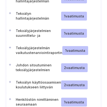
hallintajärjestelmän
perustaminen ja ylläpito
Tekoälyn
1
vaatimusta
hallintajärjestelmän
muutostenhallinta
Tekoälyjärjestelmien
1
vaatimusta
suunnittelu- ja
kehitysprosessi
Tekoälyjärjestelmän
1
vaatimusta
vaikutustenarviointiraportin
julkaisu, tiedottaminen ja
ylläpito
Johdon sitoutuminen
2
vaatimusta
tekoälyjärjestelmien
tehokkaaseen
hallinnointiin
Tekoälyn käyttöosaamisen
2
vaatimusta
koulutukseen liittyvän
lokin ylläpitäminen
Henkilöstön nimittäminen
1
vaatimusta
seuraamaan