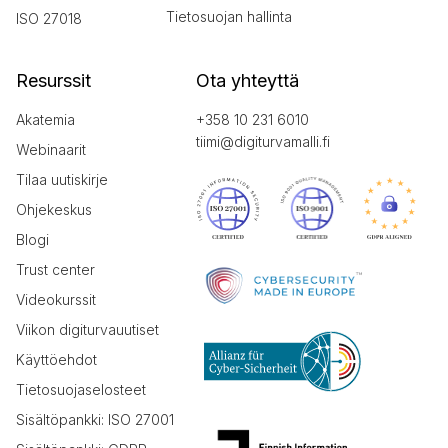
Tietosuojan hallinta
ISO 27018
Resurssit
Ota yhteyttä
Akatemia
+358 10 231 6010
tiimi@digiturvamalli.fi
Webinaarit
Tilaa uutiskirje
Ohjekeskus
Blogi
Trust center
Videokurssit
Viikon digiturvauutiset
Käyttöehdot
Tietosuojaselosteet
Sisältöpankki: ISO 27001