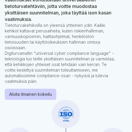
tietoturvatehtäviin, jotta voitte muodostaa
yksittäisen suunnitelman, joka täyttää ison kasan
vaatimuksia.
Tietoturvakehikoilla on yleensä yhteinen ydin. Kaikki
kehikot kattavat perusaiheita, kuten riskienhallinnan,
varmuuskopioinnin, haittaohjelmat, henkilöstön
tietoisuuden tai käyttöoikeuksien hallinnan omissa
osioissaan.
Digiturvamallin "universal cyber compliance language" -
teknologia luo teille yksittäisen suunnitelman ja varmistaa,
että kehikkojen yhteiset osat tehdään vain kerran. Te
voitte keskittyä suunnitelman toteuttamiseen, me
automatisoimme compliance-osan - nykyisiä ja tulevia
vaatimuksia päin.
Aloita ilmainen kokeilu