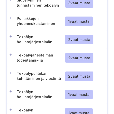
Sidosryhmien
3
vaatimusta
tunnistaminen tekoälyn
hallintajärjestelmälle
Politiikkojen
1
vaatimusta
yhdenmukaistaminen
tekoälyn vaatimusten
kanssa
Tekoälyn
2
vaatimusta
hallintajärjestelmän
roolien ja vastuualueiden
määrittely ja niistä
Tekoälyjärjestelmän
tiedottaminen
2
vaatimusta
todentamis- ja
validointimenettelyt
Tekoälypolitiikan
2
vaatimusta
kehittäminen ja viestintä
Tekoälyn
1
vaatimusta
hallintajärjestelmän
toiminnan valvonnan
toteuttaminen
Tekoälyn
1
vaatimusta