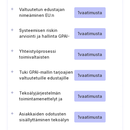
käytännesääntöjen
hyväksyminen.
Valtuutetun edustajan
1
vaatimusta
nimeäminen EU:n
ulkopuolelta tuleville
GPAI-mallien tarjoajille
Systeemisen riskin
1
vaatimusta
arviointi ja hallinta GPAI-
malleissa
Yhteistyöprosessi
1
vaatimusta
toimivaltaisten
viranomaisten kanssa
Tuki GPAI-mallin tarjoajien
1
vaatimusta
valtuutetuille edustajille
Tekoälyjärjestelmän
1
vaatimusta
toimintamenettelyt ja
seuranta
Asiakkaiden odotusten
1
vaatimusta
sisällyttäminen tekoälyn
kehittämiseen ja käyttöön