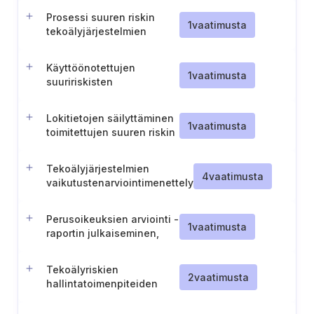
toimintaprosessi
Prosessi suuren riskin
1
vaatimusta
tekoälyjärjestelmien
valvomiseksi
Käyttöönotettujen
1
vaatimusta
suuririskisten
tekoälyjärjestelmien
valvontatoimien lokin
Lokitietojen säilyttäminen
ylläpitäminen
1
vaatimusta
toimitettujen suuren riskin
tekoälyjärjestelmien
osalta
Tekoälyjärjestelmien
4
vaatimusta
vaikutustenarviointimenettely
Perusoikeuksien arviointi -
1
vaatimusta
raportin julkaiseminen,
tiedottaminen ja ylläpito
Tekoälyriskien
2
vaatimusta
hallintatoimenpiteiden
arviointi
riskinhallintavaiheessa