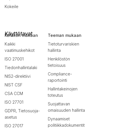
Kokeile
Käyttötavat
Kehikon mukaan
Teeman mukaan
Kaikki
Tietoturvariskien
vaatimuskehikot
hallinta
ISO 27001
Henkilöstön
tietoisuus
Tiedonhallintalaki
Compliance-
NIS2-direktiivi
raportointi
NIST CSF
Hallintakeinojen
CSA CCM
toteutus
ISO 27701
Suojattavan
omaisuuden hallinta
GDPR, Tietosuoja-
asetus
Dynaamiset
politiikkadokumentit
ISO 27017