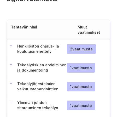
Tehtävän nimi
Muut
vaatimukset
Henkilöstön ohjaus- ja
2
vaatimusta
koulutusmenettely
tekoälyyn
Tekoälyriskien arvioiminen
1
vaatimusta
ja dokumentointi
Tekoälyjärjestelmien
1
vaatimusta
vaikutustenarviointien
tekeminen ja
dokumentointi
Ylimmän johdon
1
vaatimusta
sitoutuminen tekoälyn
hallintajärjestelmään