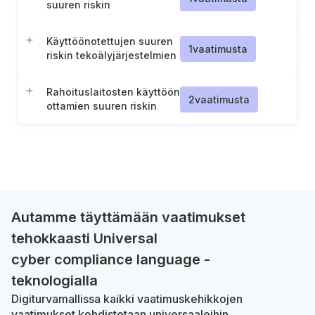
suuren riskin
tekoälyjärjestelmiin
liittyvien riskien osalta
Käyttöönotettujen suuren
1
vaatimusta
riskin tekoälyjärjestelmien
vaaratilanteiden
raportointi
Rahoituslaitosten käyttöön
2
vaatimusta
ottamien suuren riskin
tekoälyjärjestelmien
valvontaan liittyvät
vastaavuudet
Autamme täyttämään vaatimukset
tehokkaasti Universal
cyber compliance language -
teknologialla
Digiturvamallissa kaikki vaatimuskehikkojen
vaatimukset kohdistetaan universaaleihin