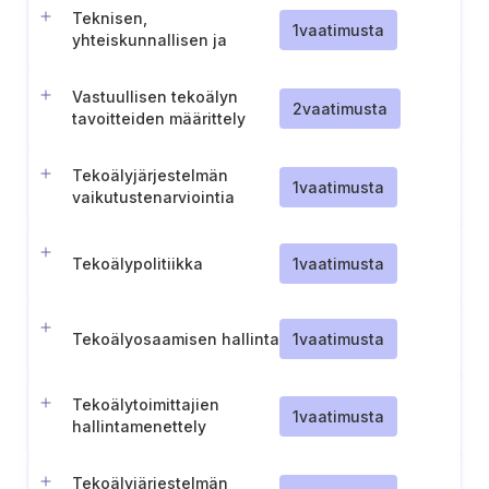
Teknisen,
1
vaatimusta
yhteiskunnallisen ja
oikeudellisen ympäristön
huomioon ottaminen
Vastuullisen tekoälyn
tekoälyn vaikutusten
2
vaatimusta
tavoitteiden määrittely
arvioinnissa
Tekoälyjärjestelmän
1
vaatimusta
vaikutustenarviointia
koskevien asiakirjojen
turvallinen säilytys
Tekoälypolitiikka
1
vaatimusta
Tekoälyosaamisen hallinta
1
vaatimusta
Tekoälytoimittajien
1
vaatimusta
hallintamenettely
Tekoälyjärjestelmän