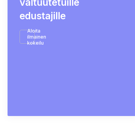
valtuutetuille
edustajille
Aloita
ilmainen
kokeilu