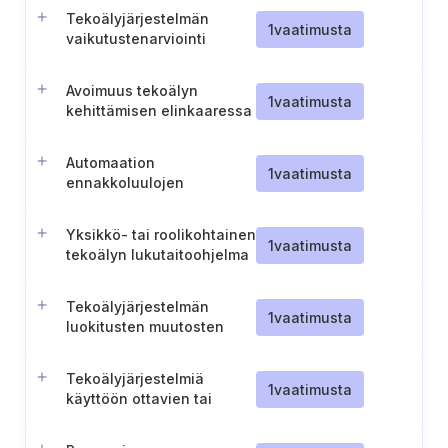
Tekoälyjärjestelmän
1
vaatimusta
vaikutustenarviointi
yksilöihin ja ryhmiin
Avoimuus tekoälyn
1
vaatimusta
kehittämisen elinkaaressa
Automaation
1
vaatimusta
ennakkoluulojen
tiedostaminen ja
lieventäminen
Yksikkö- tai roolikohtainen
tekoälyjärjestelmien
1
vaatimusta
tekoälyn lukutaitoohjelma
käytössä
Tekoälyjärjestelmän
1
vaatimusta
luokitusten muutosten
toteuttaminen
Tekoälyjärjestelmiä
1
vaatimusta
käyttöön ottavien tai
tarjoavien
organisaatioiden