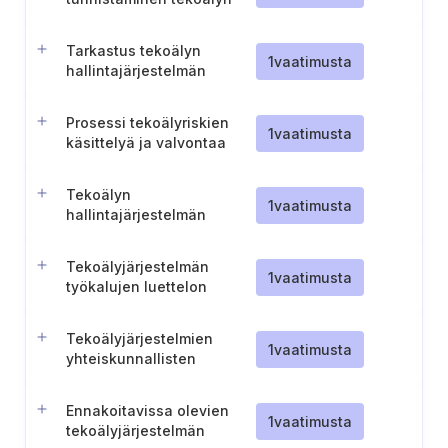
perusoikeusvaikutusten
arvioinnissa
Tarkastus tekoälyn
1
vaatimusta
hallintajärjestelmän
resurssien riittävyydestä
Prosessi tekoälyriskien
1
vaatimusta
käsittelyä ja valvontaa
varten
Tekoälyn
1
vaatimusta
hallintajärjestelmän
resurssien hallinta
Tekoälyjärjestelmän
1
vaatimusta
työkalujen luettelon
ylläpitäminen
Tekoälyjärjestelmien
1
vaatimusta
yhteiskunnallisten
vaikutusten arviointi
Ennakoitavissa olevien
1
vaatimusta
tekoälyjärjestelmän