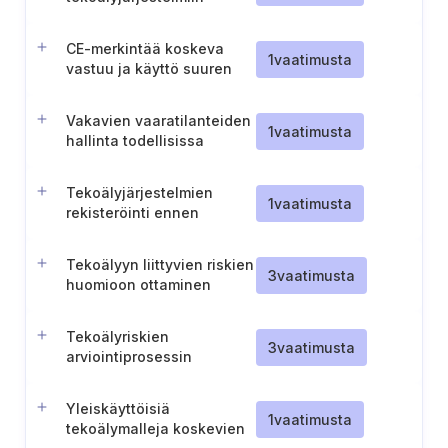
tehtävien huomattavien
muutosten
CE-merkintää koskeva
hallinnoimiseksi
1
vaatimusta
vastuu ja käyttö suuren
riskin tekoälyjärjestelmien
osalta
Vakavien vaaratilanteiden
1
vaatimusta
hallinta todellisissa
olosuhteissa
tekoälytestauksen aikana
Tekoälyjärjestelmien
1
vaatimusta
rekisteröinti ennen
markkinoille saattamista
Tekoälyyn liittyvien riskien
3
vaatimusta
huomioon ottaminen
ISMS:ssä
Tekoälyriskien
3
vaatimusta
arviointiprosessin
luominen ja hallinta
Yleiskäyttöisiä
1
vaatimusta
tekoälymalleja koskevien