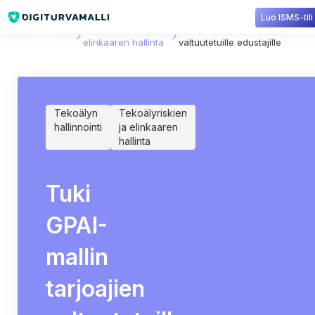
Luo ISMS-tili
Sisältökirjasto
Tekoälyriskien ja
Tuki GPAI-mallin tarjoajien
elinkaaren hallinta
valtuutetuille edustajille
Tekoälyn
Tekoälyriskien
hallinnointi
ja elinkaaren
hallinta
Tuki
GPAI-
mallin
tarjoajien