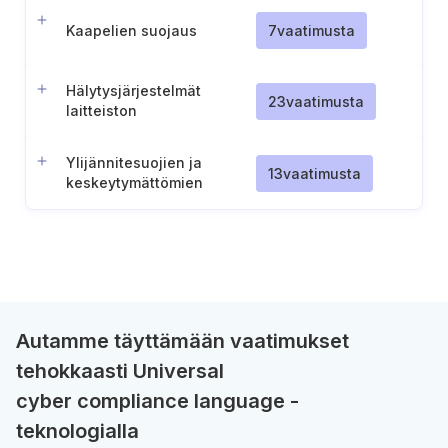
Kaapelien suojaus
7
vaatimusta
Hälytysjärjestelmät
23
vaatimusta
laitteiston
ympäristöolosuhteille
Ylijännitesuojien ja
13
vaatimusta
keskeytymättömien
virtalähteiden (UPS) käyttö
Autamme täyttämään vaatimukset
tehokkaasti Universal
cyber compliance language -
teknologialla