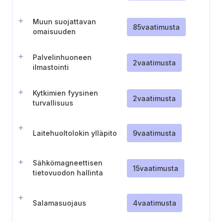
Muun suojattavan
85
vaatimusta
omaisuuden
dokumentointi
Palvelinhuoneen
2
vaatimusta
ilmastointi
Kytkimien fyysinen
2
vaatimusta
turvallisuus
Laitehuoltolokin ylläpito
9
vaatimusta
Sähkömagneettisen
15
vaatimusta
tietovuodon hallinta
Salamasuojaus
4
vaatimusta