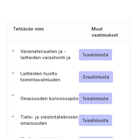
Tehtävän nimi
Muut
vaatimukset
Varamateriaalien ja -
1
vaatimusta
laitteiden varastointi ja
ylläpito
Laitteiden huolto
2
vaatimusta
toimintavalmiuden
ylläpitämiseksi
Omaisuuden kunnossapito
1
vaatimusta
Tieto- ja viestintäteknisen
1
vaatimusta
omaisuuden
turvallisuusvalvonta