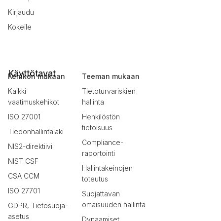
Kirjaudu
Kokeile
Käyttötavat
Kehikon mukaan
Teeman mukaan
Kaikki
Tietoturvariskien
vaatimuskehikot
hallinta
ISO 27001
Henkilöstön
tietoisuus
Tiedonhallintalaki
Compliance-
NIS2-direktiivi
raportointi
NIST CSF
Hallintakeinojen
CSA CCM
toteutus
ISO 27701
Suojattavan
omaisuuden hallinta
GDPR, Tietosuoja-
asetus
Dynaamiset