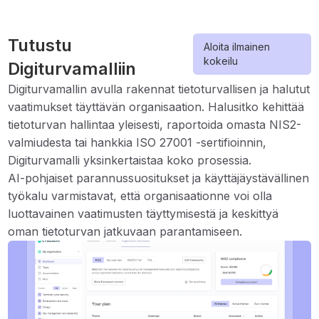
Tutustu
Aloita ilmainen
kokeilu
Digiturvamalliin
Digiturvamallin avulla rakennat tietoturvallisen ja halutut
vaatimukset täyttävän organisaation. Halusitko kehittää
tietoturvan hallintaa yleisesti, raportoida omasta NIS2-
valmiudesta tai hankkia ISO 27001 -sertifioinnin,
Digiturvamalli yksinkertaistaa koko prosessia.
AI-pohjaiset parannussuositukset ja käyttäjäystävällinen
työkalu varmistavat, että organisaationne voi olla
luottavainen vaatimusten täyttymisestä ja keskittyä
oman tietoturvan jatkuvaan parantamiseen.