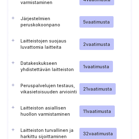
varmistaminen
Järjestelmien
5
vaatimusta
peruskokoonpano
Laitteistojen suojaus
2
vaatimusta
luvattomia laitteita
vastaan (TL II)
Datakeskukseen
1
vaatimusta
yhdistettävän laitteiston
tunnistaminen
Peruspalvelujen testaus,
21
vaatimusta
vikasietoisuuden arviointi
ja varmistus
Laitteiston asiallisen
11
vaatimusta
huollon varmistaminen
Laitteiston turvallinen ja
32
vaatimusta
harkittu sijoittaminen