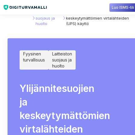
Luo ISMS-tili
Sisältökirjasto
Laitteiston
Ylijännitesuojien ja
suojaus ja
keskeytymättömien virtalähteiden
huolto
(UPS) käyttö
Fyysinen
Laitteiston
turvallisuus
suojaus ja
huolto
Ylijännitesuojien
ja
keskeytymättömien
virtalähteiden