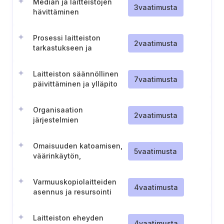
Median ja laitteistojen
3
vaatimusta
hävittäminen
Prosessi laitteiston
2
vaatimusta
tarkastukseen ja
hyväksymiseen ennen
käyttöönottoa
Laitteiston säännöllinen
7
vaatimusta
päivittäminen ja ylläpito
Organisaation
2
vaatimusta
järjestelmien
huoltotyökalujen ja
siirrettävien laitteiden
Omaisuuden katoamisen,
turvallinen käyttö
5
vaatimusta
väärinkäytön,
vahingoittumisen ja
varkauden käsittely
Varmuuskopiolaitteiden
4
vaatimusta
asennus ja resursointi
Laitteiston eheyden
4
vaatimusta