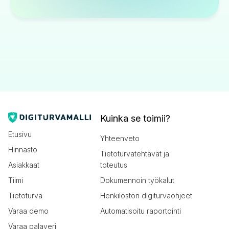
Kuinka se toimii?
Etusivu
Yhteenveto
Hinnasto
Tietoturvatehtävät ja
Asiakkaat
toteutus
Tiimi
Dokumennoin työkalut
Tietoturva
Henkilöstön digiturvaohjeet
Varaa demo
Automatisoitu raportointi
Varaa palaveri