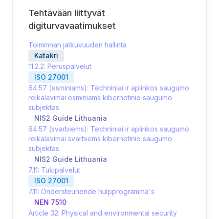
Tehtävään liittyvät
digiturvavaatimukset
Toiminnan jatkuvuuden hallinta
Katakri
11.2.2: Peruspalvelut
ISO 27001
64.57 (esminiams): Techniniai ir aplinkos saugumo
reikalavimai esminiams kibernetinio saugumo
subjektas
NIS2 Guide Lithuania
64.57 (svarbiems): Techniniai ir aplinkos saugumo
reikalavimai svarbiems kibernetinio saugumo
subjektas
NIS2 Guide Lithuania
7.11: Tukipalvelut
ISO 27001
7.11: Ondersteunende hulpprogramma's
NEN 7510
Article 32: Physical and environmental security