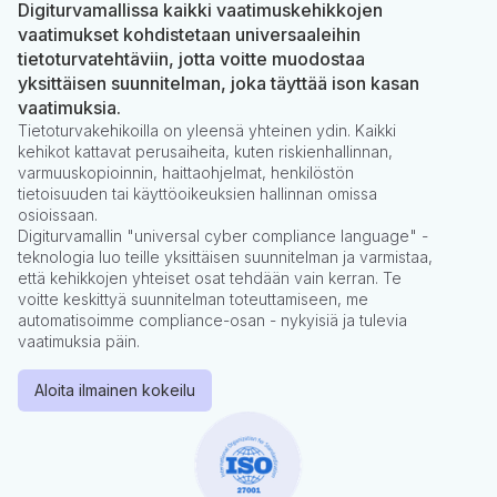
Digiturvamallissa kaikki vaatimuskehikkojen
vaatimukset kohdistetaan universaaleihin
tietoturvatehtäviin, jotta voitte muodostaa
yksittäisen suunnitelman, joka täyttää ison kasan
vaatimuksia.
Tietoturvakehikoilla on yleensä yhteinen ydin. Kaikki
kehikot kattavat perusaiheita, kuten riskienhallinnan,
varmuuskopioinnin, haittaohjelmat, henkilöstön
tietoisuuden tai käyttöoikeuksien hallinnan omissa
osioissaan.
Digiturvamallin "universal cyber compliance language" -
teknologia luo teille yksittäisen suunnitelman ja varmistaa,
että kehikkojen yhteiset osat tehdään vain kerran. Te
voitte keskittyä suunnitelman toteuttamiseen, me
automatisoimme compliance-osan - nykyisiä ja tulevia
vaatimuksia päin.
Aloita ilmainen kokeilu