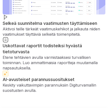
Selkeä suunnitelma vaatimusten täyttämiseen
Aktivoi teille tärkeät vaatimuskehikot ja jalkauta niiden
vaatimukset täyttäviä selkeitä toimenpiteitä.
Uskottavat raportit todisteiksi hyvästä
tietoturvasta
Etene tehtävien avulla varmistaaksesi turvallisen
toiminnan. Luo ammattimaisia ​​raportteja muutamalla
napsautuksella.
AI-avusteiset parannussuositukset
Keskity vaikuttavimpiin parannuksiin Digiturvamallin
suositusten avulla.