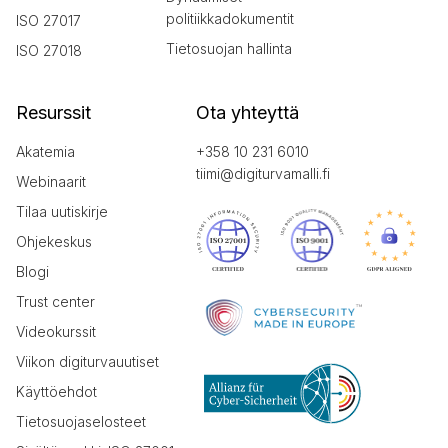
politiikkadokumentit
ISO 27017
Tietosuojan hallinta
ISO 27018
Resurssit
Ota yhteyttä
Akatemia
+358 10 231 6010
tiimi@digiturvamalli.fi
Webinaarit
Tilaa uutiskirje
Ohjekeskus
Blogi
Trust center
Videokurssit
Viikon digiturvauutiset
Käyttöehdot
Tietosuojaselosteet