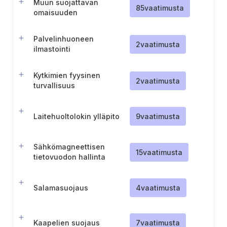
Muun suojattavan
85
vaatimusta
omaisuuden
dokumentointi
Palvelinhuoneen
2
vaatimusta
ilmastointi
Kytkimien fyysinen
2
vaatimusta
turvallisuus
Laitehuoltolokin ylläpito
9
vaatimusta
Sähkömagneettisen
15
vaatimusta
tietovuodon hallinta
Salamasuojaus
4
vaatimusta
Kaapelien suojaus
7
vaatimusta