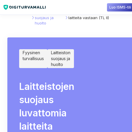
Luo ISMS-tili
Sisältökirjasto
Laitteiston
Laitteistojen suojaus luvattomia
suojaus ja
laitteita vastaan (TL II)
huolto
Fyysinen
Laitteiston
turvallisuus
suojaus ja
huolto
Laitteistojen
suojaus
luvattomia
laitteita