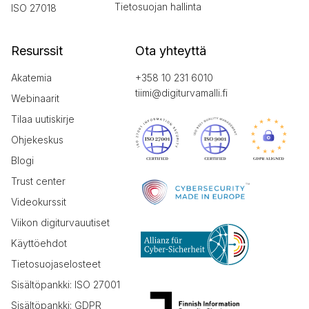
Tietosuojan hallinta
ISO 27018
Resurssit
Ota yhteyttä
Akatemia
+358 10 231 6010
tiimi@digiturvamalli.fi
Webinaarit
Tilaa uutiskirje
Ohjekeskus
Blogi
Trust center
Videokurssit
Viikon digiturvauutiset
Käyttöehdot
Tietosuojaselosteet
Sisältöpankki: ISO 27001
Sisältöpankki: GDPR