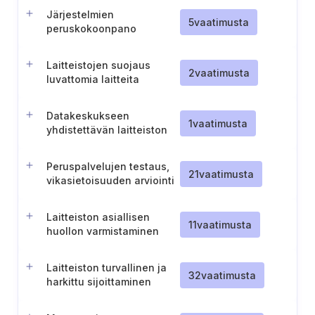
Järjestelmien
5
vaatimusta
peruskokoonpano
Laitteistojen suojaus
2
vaatimusta
luvattomia laitteita
vastaan (TL II)
Datakeskukseen
1
vaatimusta
yhdistettävän laitteiston
tunnistaminen
Peruspalvelujen testaus,
21
vaatimusta
vikasietoisuuden arviointi
ja varmistus
Laitteiston asiallisen
11
vaatimusta
huollon varmistaminen
Laitteiston turvallinen ja
32
vaatimusta
harkittu sijoittaminen