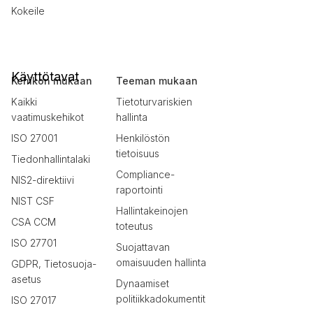
Kokeile
Käyttötavat
Kehikon mukaan
Teeman mukaan
Kaikki
Tietoturvariskien
vaatimuskehikot
hallinta
ISO 27001
Henkilöstön
tietoisuus
Tiedonhallintalaki
Compliance-
NIS2-direktiivi
raportointi
NIST CSF
Hallintakeinojen
CSA CCM
toteutus
ISO 27701
Suojattavan
omaisuuden hallinta
GDPR, Tietosuoja-
asetus
Dynaamiset
politiikkadokumentit
ISO 27017