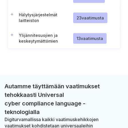
Hälytysjärjestelmät
23
vaatimusta
laitteiston
ympäristöolosuhteille
Ylijännitesuojien ja
13
vaatimusta
keskeytymättömien
virtalähteiden (UPS) käyttö
Autamme täyttämään vaatimukset
tehokkaasti Universal
cyber compliance language -
teknologialla
Digiturvamallissa kaikki vaatimuskehikkojen
vaatimukset kohdistetaan universaaleihin