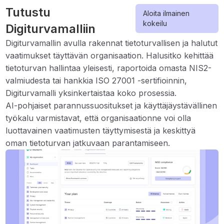
Tutustu
Aloita ilmainen
kokeilu
Digiturvamalliin
Digiturvamallin avulla rakennat tietoturvallisen ja halutut
vaatimukset täyttävän organisaation. Halusitko kehittää
tietoturvan hallintaa yleisesti, raportoida omasta NIS2-
valmiudesta tai hankkia ISO 27001 -sertifioinnin,
Digiturvamalli yksinkertaistaa koko prosessia.
AI-pohjaiset parannussuositukset ja käyttäjäystävällinen
työkalu varmistavat, että organisaationne voi olla
luottavainen vaatimusten täyttymisestä ja keskittyä
oman tietoturvan jatkuvaan parantamiseen.