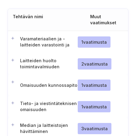
Tehtävän nimi
Muut
vaatimukset
Varamateriaalien ja -
1
vaatimusta
laitteiden varastointi ja
ylläpito
Laitteiden huolto
2
vaatimusta
toimintavalmiuden
ylläpitämiseksi
Omaisuuden kunnossapito
1
vaatimusta
Tieto- ja viestintäteknisen
1
vaatimusta
omaisuuden
turvallisuusvalvonta
Median ja laitteistojen
3
vaatimusta
hävittäminen