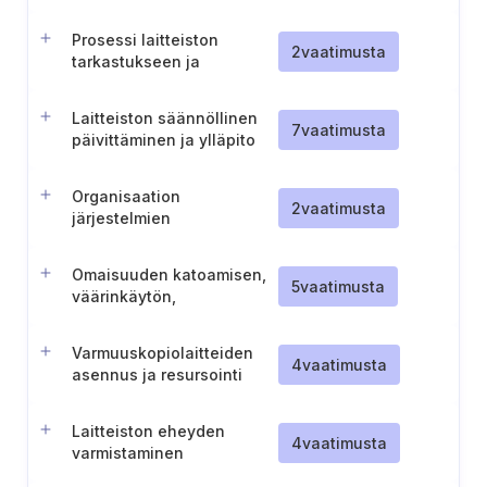
Prosessi laitteiston
2
vaatimusta
tarkastukseen ja
hyväksymiseen ennen
käyttöönottoa
Laitteiston säännöllinen
7
vaatimusta
päivittäminen ja ylläpito
Organisaation
2
vaatimusta
järjestelmien
huoltotyökalujen ja
siirrettävien laitteiden
Omaisuuden katoamisen,
turvallinen käyttö
5
vaatimusta
väärinkäytön,
vahingoittumisen ja
varkauden käsittely
Varmuuskopiolaitteiden
4
vaatimusta
asennus ja resursointi
Laitteiston eheyden
4
vaatimusta
varmistaminen