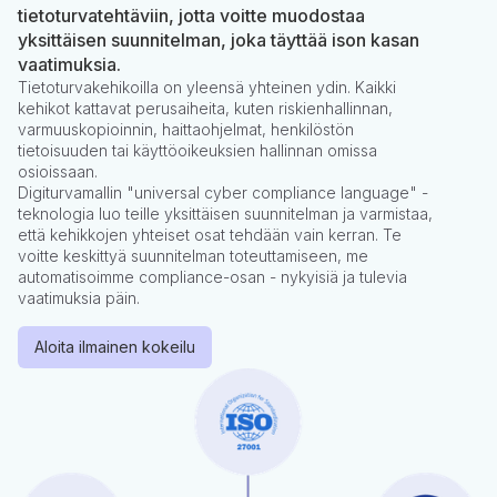
tietoturvatehtäviin, jotta voitte muodostaa
yksittäisen suunnitelman, joka täyttää ison kasan
vaatimuksia.
Tietoturvakehikoilla on yleensä yhteinen ydin. Kaikki
kehikot kattavat perusaiheita, kuten riskienhallinnan,
varmuuskopioinnin, haittaohjelmat, henkilöstön
tietoisuuden tai käyttöoikeuksien hallinnan omissa
osioissaan.
Digiturvamallin "universal cyber compliance language" -
teknologia luo teille yksittäisen suunnitelman ja varmistaa,
että kehikkojen yhteiset osat tehdään vain kerran. Te
voitte keskittyä suunnitelman toteuttamiseen, me
automatisoimme compliance-osan - nykyisiä ja tulevia
vaatimuksia päin.
Aloita ilmainen kokeilu