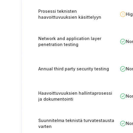
Prosessi teknisten
Hi
haavoittuvuuksien käsittelyyn
Network and application layer
No
penetration testing
Annual third party security testing
No
Haavoittuvuuksien hallintaprosessi
No
ja dokumentointi
Suunnitelma teknistä turvatestausta
No
varten