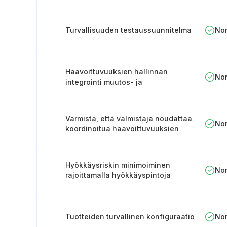
Turvallisuuden testaussuunnitelma
No
Haavoittuvuuksien hallinnan
No
integrointi muutos- ja
häiriöprosesseihin
Varmista, että valmistaja noudattaa
No
koordinoitua haavoittuvuuksien
paljastamispolitiikkaa.
Hyökkäysriskin minimoiminen
No
rajoittamalla hyökkäyspintoja
Tuotteiden turvallinen konfiguraatio
No