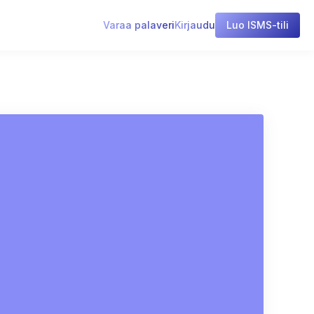
Varaa palaveri
Kirjaudu
Luo ISMS-tili