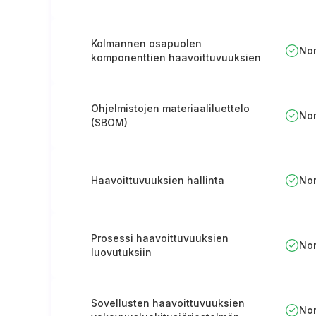
Kolmannen osapuolen
No
komponenttien haavoittuvuuksien
korjaaminen
Ohjelmistojen materiaaliluettelo
No
(SBOM)
Haavoittuvuuksien hallinta
No
Prosessi haavoittuvuuksien
No
luovutuksiin
Sovellusten haavoittuvuuksien
No