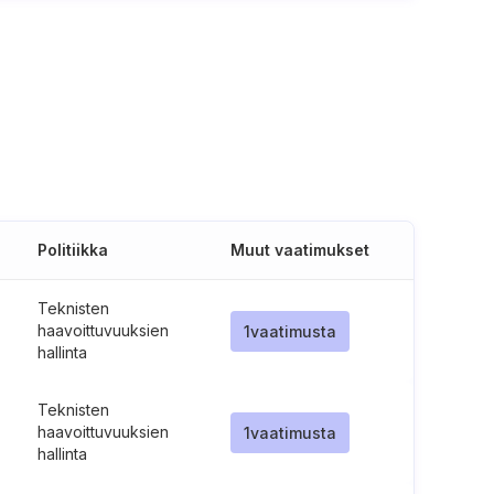
Politiikka
Muut vaatimukset
Teknisten
haavoittuvuuksien
1
vaatimusta
hallinta
Teknisten
haavoittuvuuksien
1
vaatimusta
hallinta