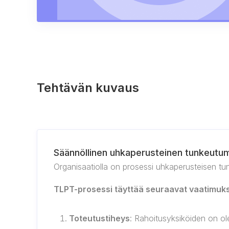
Tehtävän kuvaus
Säännöllinen uhkaperusteinen tunkeutu
Organisaatiolla on prosessi uhkaperusteisen tu
TLPT-prosessi täyttää seuraavat vaatimuks
Toteutustiheys
: Rahoitusyksiköiden on ol