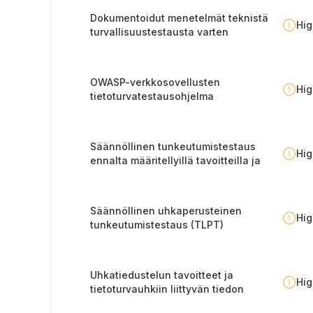
Dokumentoidut menetelmät teknistä
Hi
turvallisuustestausta varten
OWASP-verkkosovellusten
Hi
tietoturvatestausohjelma
Säännöllinen tunkeutumistestaus
Hi
ennalta määritellyillä tavoitteilla ja
laajuudella
Säännöllinen uhkaperusteinen
Hi
tunkeutumistestaus (TLPT)
Uhkatiedustelun tavoitteet ja
Hi
tietoturvauhkiin liittyvän tiedon
kerääminen