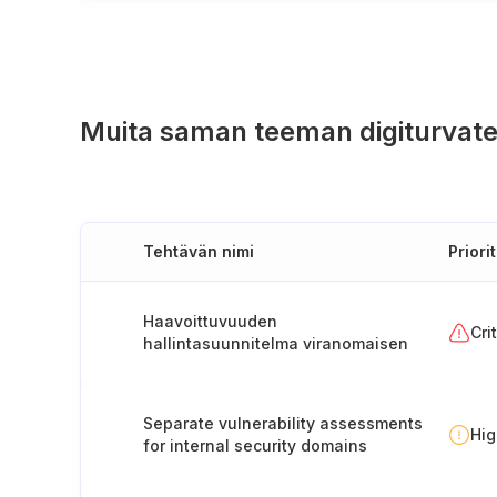
Muita saman teeman digiturvate
Tehtävän nimi
Priorit
Haavoittuvuuden
Cri
hallintasuunnitelma viranomaisen
hyväksyttäväksi
Separate vulnerability assessments
Hi
for internal security domains