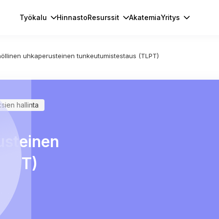
Työkalu
Hinnasto
Resurssit
Akatemia
Yritys
öllinen uhkaperusteinen tunkeutumistestaus (TLPT)
ien hallinta
usteinen
TLPT)