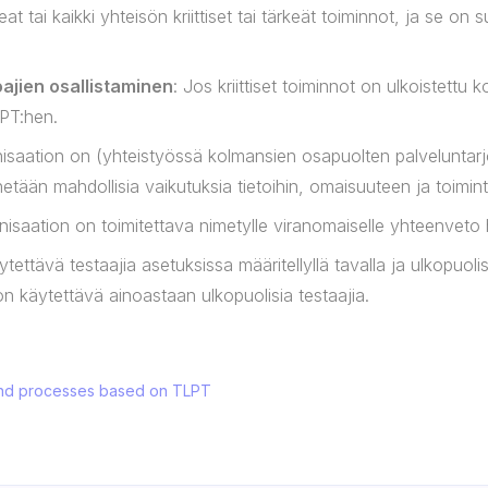
 tai kaikki yhteisön kriittiset tai tärkeät toiminnot, ja se on su
.
ajien osallistaminen
: Jos kriittiset toiminnot on ulkoistettu
LPT:hen.
nisaation on (yhteistyössä kolmansien osapuolten palveluntarjo
ennetään mahdollisia vaikutuksia tietoihin, omaisuuteen ja toimin
anisaation on toimitettava nimetylle viranomaiselle yhteenveto 
tettävä testaajia asetuksissa määritellyllä tavalla ja ulkopuoli
in on käytettävä ainoastaan ulkopuolisia testaajia.
s and processes based on TLPT