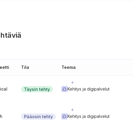
htäviä
eetti
Tila
Teema
tical
Kehitys ja digipalvelut
Täysin tehty
gh
Kehitys ja digipalvelut
Pääosin tehty