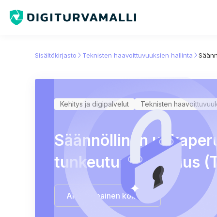
Sisältökirjasto
Teknisten haavoittuvuuksien hallinta
Säänn
Kehitys ja digipalvelut
Teknisten haavoittuvuuks
Säännöllinen uhkaper
tunkeutumistestaus (
Aloita ilmainen kokeilu