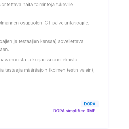
oritettava näitä toimintoja tukeville
 kolmannen osapuolen ICT-palveluntarjoajille,
ajien ja testaajien kanssa) sovellettava
taan.
havainnoista ja korjaussuunnitelmista.
sia testaajia määräajoin (kolmen testin välein),
DORA
DORA simplified RMF