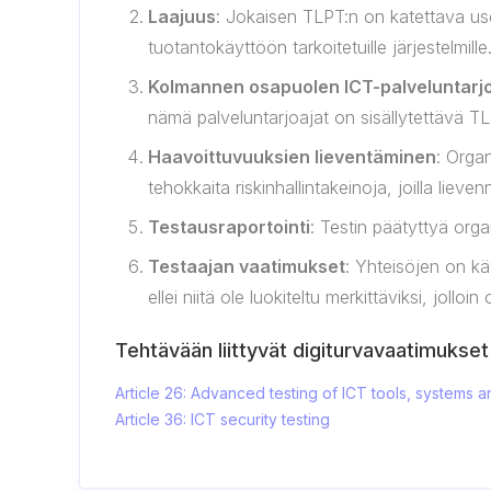
Laajuus
: Jokaisen TLPT:n on katettava useat
tuotantokäyttöön tarkoitetuille järjestelmille
Kolmannen osapuolen ICT-palveluntarjo
nämä palveluntarjoajat on sisällytettävä T
Haavoittuvuuksien lieventäminen
: Orga
tehokkaita riskinhallintakeinoja, joilla liev
Testausraportointi
: Testin päätyttyä org
Testaajan vaatimukset
: Yhteisöjen on käy
ellei niitä ole luokiteltu merkittäviksi, jollo
Tehtävään liittyvät digiturvavaatimukset
Article 26: Advanced testing of ICT tools, system
Article 36: ICT security testing