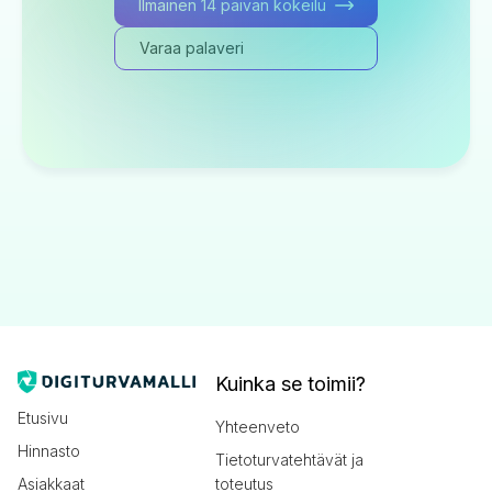
Ilmainen 14 päivän kokeilu
Varaa palaveri
Kuinka se toimii?
Etusivu
Yhteenveto
Hinnasto
Tietoturvatehtävät ja
Asiakkaat
toteutus