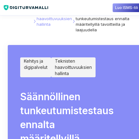
Luo ISMS-tili
Sisältökirjasto
Teknisten
Säännöllinen
haavoittuvuuksien
tunkeutumistestaus ennalta
hallinta
määritellyillä tavoitteilla ja
laajuudella
Kehitys ja
Teknisten
digipalvelut
haavoittuvuuksien
hallinta
Säännöllinen
tunkeutumistestaus
ennalta
määritellyillä