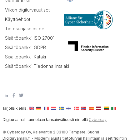
Videokurssit
Viikon digiturvauutiset
Käyttöehdot
Tietosuojaselosteet
Sisältöpankki: ISO 27001
Sisältöpankki: GDPR
Sisältöpankki: Katakri
Sisältöpankki: Tiedonhallintalaki
Tarjolla kielillä:
Digiturvamalli tunnetaan kansainvälisesti nimellä
Cyberday
© Cyberday Oy, Kalevantie 2 33100 Tampere, Suomi
Digiturvamalli.fi - Moderni alusta tietoturvan hallintaan ja sertifiointiin