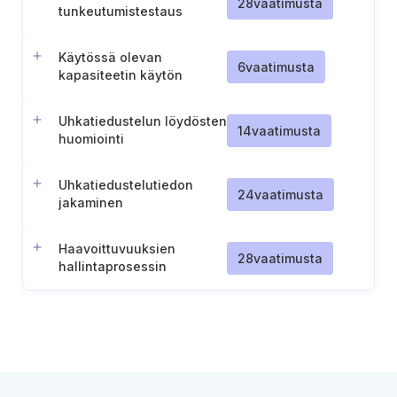
28
vaatimusta
tunkeutumistestaus
Käytössä olevan
6
vaatimusta
kapasiteetin käytön
seuranta
Uhkatiedustelun löydösten
14
vaatimusta
huomiointi
tietoturvariskien
hallintaprosessissa
Uhkatiedustelutiedon
24
vaatimusta
jakaminen
Haavoittuvuuksien
28
vaatimusta
hallintaprosessin
säännöllinen seuranta