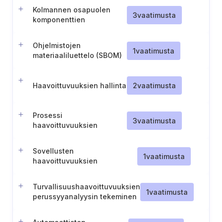
Kolmannen osapuolen
3
vaatimusta
komponenttien
haavoittuvuuksien
korjaaminen
Ohjelmistojen
1
vaatimusta
materiaaliluettelo (SBOM)
Haavoittuvuuksien hallinta
2
vaatimusta
Prosessi
3
vaatimusta
haavoittuvuuksien
luovutuksiin
Sovellusten
1
vaatimusta
haavoittuvuuksien
vakavuusluokitusjärjestelmän
luominen ja ylläpitäminen.
Turvallisuushaavoittuvuuksien
1
vaatimusta
perussyyanalyysin tekeminen