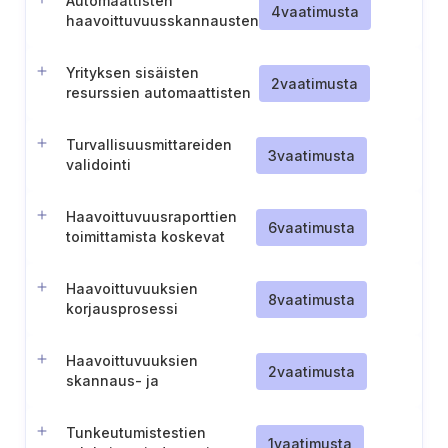
Automaattisten
4
vaatimusta
haavoittuvuusskannausten
suorittaminen ulkopuolelle
altistuville yrityksen tieto-
Yrityksen sisäisten
omaisuuksille
2
vaatimusta
resurssien automaattisten
haavoittuvuusskannausten
suorittaminen.
Turvallisuusmittareiden
3
vaatimusta
validointi
tunkeutumistestauksen
jälkeen
Haavoittuvuusraporttien
6
vaatimusta
toimittamista koskevat
standardit
Haavoittuvuuksien
8
vaatimusta
korjausprosessi
Haavoittuvuuksien
2
vaatimusta
skannaus- ja
hyökkäystyökalujen käyttö
Tunkeutumistestien
1
vaatimusta