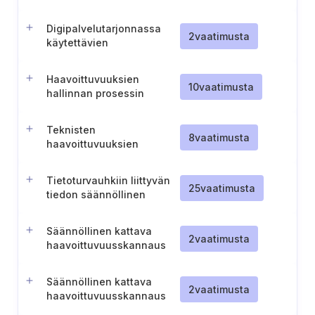
testaustoiminnoille
Digipalvelutarjonnassa
2
vaatimusta
käytettävien
virtuaalikoneiden
kovennukset
Haavoittuvuuksien
10
vaatimusta
hallinnan prosessin
säännöllinen testaus
Teknisten
8
vaatimusta
haavoittuvuuksien
tiedotuksen seuranta
Tietoturvauhkiin liittyvän
25
vaatimusta
tiedon säännöllinen
analysointi ja
hyödyntäminen
Säännöllinen kattava
2
vaatimusta
haavoittuvuusskannaus
(TL IV)
Säännöllinen kattava
2
vaatimusta
haavoittuvuusskannaus
(TL III)