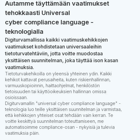
Autamme täyttämään vaatimukset
tehokkaasti Universal
cyber compliance language -
teknologialla
Digiturvamallissa kaikki vaatimuskehikkojen
vaatimukset kohdistetaan universaaleihin
tietoturvatehtäviin, jotta voitte muodostaa
yksittäisen suunnitelman, joka täyttää ison kasan
vaatimuksia.
Tietoturvakehikoilla on yleensä yhteinen ydin. Kaikki
kehikot kattavat perusaiheita, kuten riskienhallinnan,
varmuuskopioinnin, haittaohjelmat, henkilöstön
tietoisuuden tai käyttöoikeuksien hallinnan omissa
osioissaan.
Digiturvamallin "universal cyber compliance language" -
teknologia luo teille yksittäisen suunnitelman ja varmistaa,
että kehikkojen yhteiset osat tehdään vain kerran. Te
voitte keskittyä suunnitelman toteuttamiseen, me
automatisoimme compliance-osan - nykyisiä ja tulevia
vaatimuksia päin.