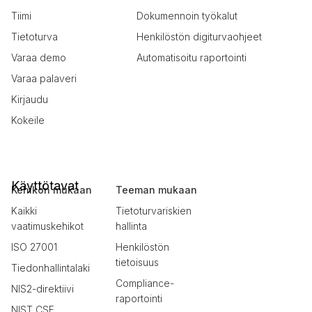
Tiimi
Dokumennoin työkalut
Tietoturva
Henkilöstön digiturvaohjeet
Varaa demo
Automatisoitu raportointi
Varaa palaveri
Kirjaudu
Kokeile
Käyttötavat
Kehikon mukaan
Teeman mukaan
Kaikki
Tietoturvariskien
vaatimuskehikot
hallinta
ISO 27001
Henkilöstön
tietoisuus
Tiedonhallintalaki
Compliance-
NIS2-direktiivi
raportointi
NIST CSF