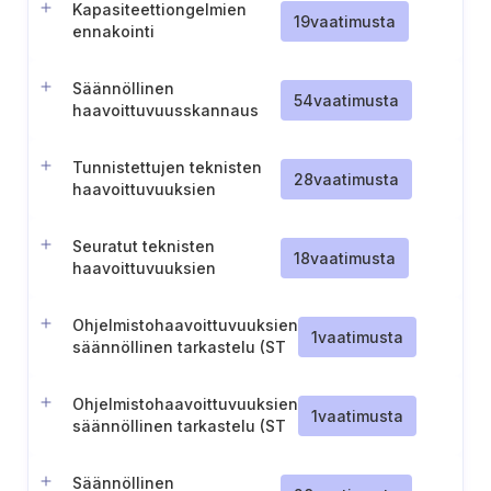
Kapasiteettiongelmien
19
vaatimusta
ennakointi
Säännöllinen
54
vaatimusta
haavoittuvuusskannaus
Tunnistettujen teknisten
28
vaatimusta
haavoittuvuuksien
ensikäsittely
Seuratut teknisten
18
vaatimusta
haavoittuvuuksien
tietolähteet
Ohjelmistohaavoittuvuuksien
1
vaatimusta
säännöllinen tarkastelu (ST
IV)
Ohjelmistohaavoittuvuuksien
1
vaatimusta
säännöllinen tarkastelu (ST
III-II)
Säännöllinen