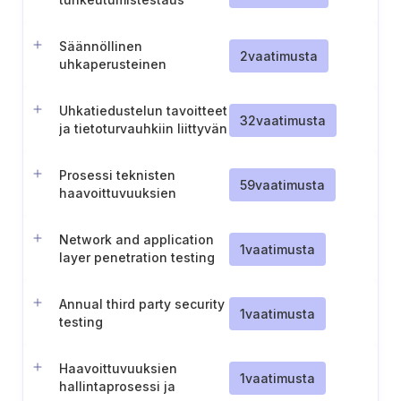
ennalta määritellyillä
tavoitteilla ja laajuudella
Säännöllinen
2
vaatimusta
uhkaperusteinen
tunkeutumistestaus
(TLPT)
Uhkatiedustelun tavoitteet
32
vaatimusta
ja tietoturvauhkiin liittyvän
tiedon kerääminen
Prosessi teknisten
59
vaatimusta
haavoittuvuuksien
käsittelyyn
Network and application
1
vaatimusta
layer penetration testing
Annual third party security
1
vaatimusta
testing
Haavoittuvuuksien
1
vaatimusta
hallintaprosessi ja