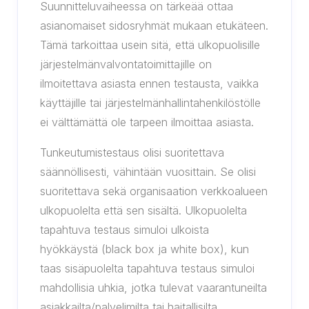
Suunnitteluvaiheessa on tärkeää ottaa
asianomaiset sidosryhmät mukaan etukäteen.
Tämä tarkoittaa usein sitä, että ulkopuolisille
järjestelmänvalvontatoimittajille on
ilmoitettava asiasta ennen testausta, vaikka
käyttäjille tai järjestelmänhallintahenkilöstölle
ei välttämättä ole tarpeen ilmoittaa asiasta.
Tunkeutumistestaus olisi suoritettava
säännöllisesti, vähintään vuosittain. Se olisi
suoritettava sekä organisaation verkkoalueen
ulkopuolelta että sen sisältä. Ulkopuolelta
tapahtuva testaus simuloi ulkoista
hyökkäystä (black box ja white box), kun
taas sisäpuolelta tapahtuva testaus simuloi
mahdollisia uhkia, jotka tulevat vaarantuneilta
asiakkailta/palvelimilta tai haitallisilta