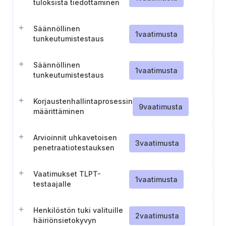
tuloksista tiedottaminen
Säännöllinen
1
vaatimusta
tunkeutumistestaus
ennalta määritellyillä
tavoitteilla ja laajuudella
Säännöllinen
1
vaatimusta
tunkeutumistestaus
ennalta määritellyillä
tavoitteilla ja laajuudella
Korjaustenhallintaprosessin
9
vaatimusta
määrittäminen
Arvioinnit uhkavetoisen
3
vaatimusta
penetraatiotestauksen
(TLPT) laajuuden
määrittämiseksi
Vaatimukset TLPT-
1
vaatimusta
testaajalle
Henkilöstön tuki valituille
2
vaatimusta
häiriönsietokyvyn