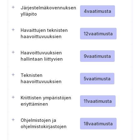
Järjestelmäkovennuksen
4
vaatimusta
ylläpito
Havaittujen teknisten
12
vaatimusta
haavoittuvuuksien
priorisointi ja
korjaustavoitteet
Haavoittuvuuksien
9
vaatimusta
hallintaan liittyvien
tietoturvamittarien
määrittely
Teknisten
5
vaatimusta
haavoittuvuuksien
käsittelyn automatisointi
Kriittisten ympäristöjen
11
vaatimusta
eriyttäminen
Ohjelmistojen ja
18
vaatimusta
ohjelmistokirjastojen
asentamiseen valtuutetut
käyttäjät ja säännöt