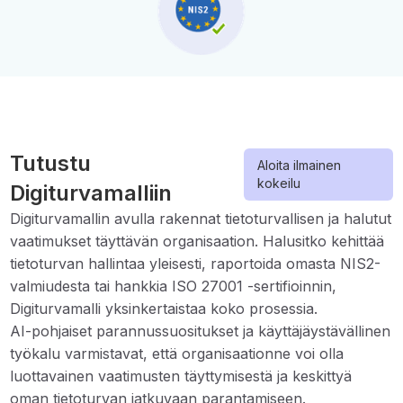
Tutustu
Aloita ilmainen
kokeilu
Digiturvamalliin
Digiturvamallin avulla rakennat tietoturvallisen ja halutut
vaatimukset täyttävän organisaation. Halusitko kehittää
tietoturvan hallintaa yleisesti, raportoida omasta NIS2-
valmiudesta tai hankkia ISO 27001 -sertifioinnin,
Digiturvamalli yksinkertaistaa koko prosessia.
AI-pohjaiset parannussuositukset ja käyttäjäystävällinen
työkalu varmistavat, että organisaationne voi olla
luottavainen vaatimusten täyttymisestä ja keskittyä
oman tietoturvan jatkuvaan parantamiseen.