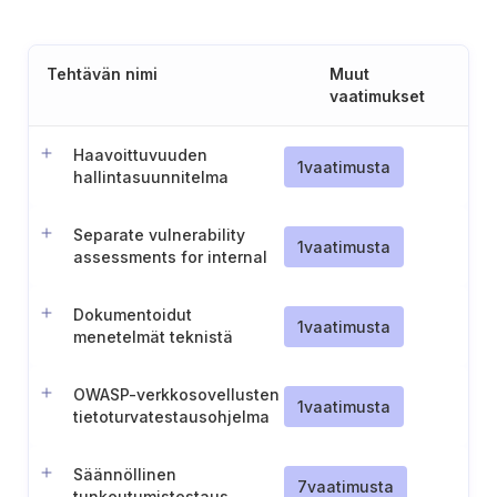
Tehtävän nimi
Muut
vaatimukset
Haavoittuvuuden
1
vaatimusta
hallintasuunnitelma
viranomaisen
hyväksyttäväksi
Separate vulnerability
1
vaatimusta
assessments for internal
security domains
Dokumentoidut
1
vaatimusta
menetelmät teknistä
turvallisuustestausta
varten
OWASP-verkkosovellusten
1
vaatimusta
tietoturvatestausohjelma
Säännöllinen
7
vaatimusta
tunkeutumistestaus