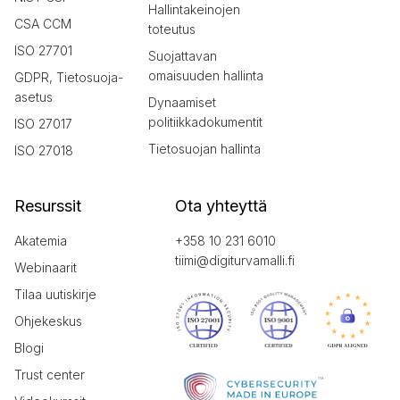
Hallintakeinojen
CSA CCM
toteutus
ISO 27701
Suojattavan
omaisuuden hallinta
GDPR, Tietosuoja-
asetus
Dynaamiset
politiikkadokumentit
ISO 27017
Tietosuojan hallinta
ISO 27018
Resurssit
Ota yhteyttä
Akatemia
+358 10 231 6010
tiimi@digiturvamalli.fi
Webinaarit
Tilaa uutiskirje
Ohjekeskus
Blogi
Trust center