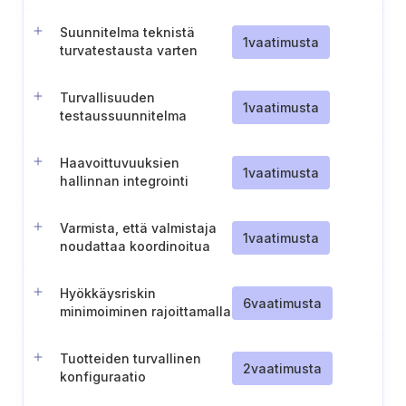
dokumentointi
Suunnitelma teknistä
1
vaatimusta
turvatestausta varten
Turvallisuuden
1
vaatimusta
testaussuunnitelma
Haavoittuvuuksien
1
vaatimusta
hallinnan integrointi
muutos- ja
häiriöprosesseihin
Varmista, että valmistaja
1
vaatimusta
noudattaa koordinoitua
haavoittuvuuksien
paljastamispolitiikkaa.
Hyökkäysriskin
6
vaatimusta
minimoiminen rajoittamalla
hyökkäyspintoja
Tuotteiden turvallinen
2
vaatimusta
konfiguraatio