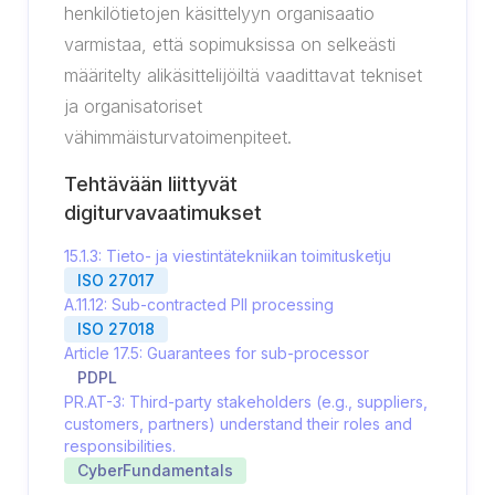
henkilötietojen käsittelyyn organisaatio
varmistaa, että sopimuksissa on selkeästi
määritelty alikäsittelijöiltä vaadittavat tekniset
ja organisatoriset
vähimmäisturvatoimenpiteet.
Tehtävään liittyvät
digiturvavaatimukset
15.1.3: Tieto- ja viestintätekniikan toimitusketju
ISO 27017
A.11.12: Sub-contracted PII processing
ISO 27018
Article 17.5: Guarantees for sub-processor
PDPL
PR.AT-3: Third-party stakeholders (e.g., suppliers,
customers, partners) understand their roles and
responsibilities.
CyberFundamentals