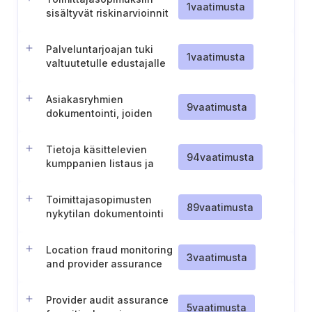
1
vaatimusta
sisältyvät riskinarvioinnit
Palveluntarjoajan tuki
1
vaatimusta
valtuutetulle edustajalle
Asiakasryhmien
9
vaatimusta
dokumentointi, joiden
tietoja organisaatio
käsittelee
Tietoja käsittelevien
94
vaatimusta
kumppanien listaus ja
omistajien nimeäminen
Toimittajasopimusten
89
vaatimusta
nykytilan dokumentointi
Location fraud monitoring
3
vaatimusta
and provider assurance
Provider audit assurance
5
vaatimusta