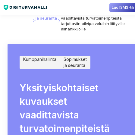
Luo ISMS-tili
Sisältökirjasto
Sopimukset
Yksityiskohtaiset kuvaukset
ja seuranta
vaadittavista turvatoimenpiteistä
tarjottaviin pilvipalveluihin liittyville
alihankkijoille
Kumppanihallinta
Sopimukset
ja seuranta
Yksityiskohtaiset
kuvaukset
vaadittavista
turvatoimenpiteistä