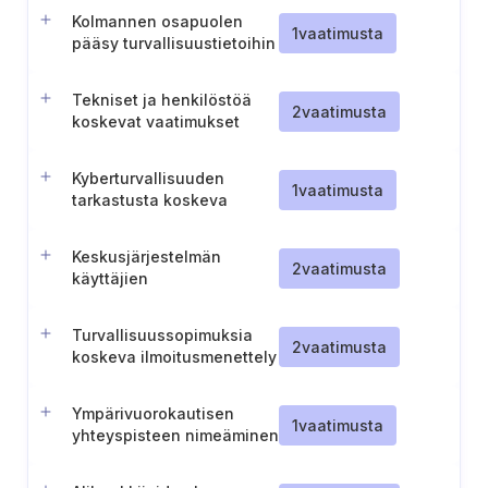
Kolmannen osapuolen
1
vaatimusta
pääsy turvallisuustietoihin
Tekniset ja henkilöstöä
2
vaatimusta
koskevat vaatimukset
toimittajasopimuksissa
Kyberturvallisuuden
1
vaatimusta
tarkastusta koskeva
sopimus rekisteröidyn
tilintarkastajan kanssa
Keskusjärjestelmän
(Unkari)
2
vaatimusta
käyttäjien
turvallisuusvaatimukset
(Unkari)
Turvallisuussopimuksia
2
vaatimusta
koskeva ilmoitusmenettely
(Ruotsi)
Ympärivuorokautisen
1
vaatimusta
yhteyspisteen nimeäminen
CNCS:ään (Portugali)