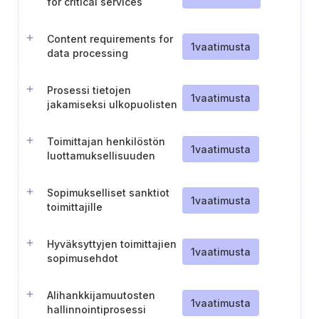
for critical services
Content requirements for
1
vaatimusta
data processing
agreements
Prosessi tietojen
1
vaatimusta
jakamiseksi ulkopuolisten
organisaatioiden kanssa
Toimittajan henkilöstön
1
vaatimusta
luottamuksellisuuden
varmistaminen
Sopimukselliset sanktiot
1
vaatimusta
toimittajille
Hyväksyttyjen toimittajien
1
vaatimusta
sopimusehdot
Alihankkijamuutosten
1
vaatimusta
hallinnointiprosessi