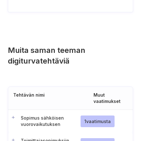
Muita saman teeman
digiturvatehtäviä
Tehtävän nimi
Muut
vaatimukset
Sopimus sähköisen
1
vaatimusta
vuorovaikutuksen
vastuista
Toimittajasopimuksiin