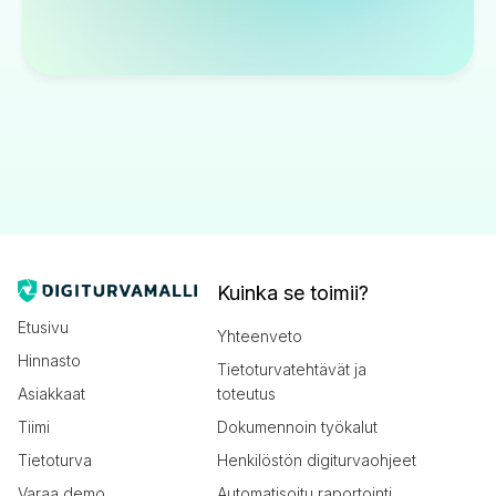
Kuinka se toimii?
Etusivu
Yhteenveto
Hinnasto
Tietoturvatehtävät ja
Asiakkaat
toteutus
Tiimi
Dokumennoin työkalut
Tietoturva
Henkilöstön digiturvaohjeet
Varaa demo
Automatisoitu raportointi