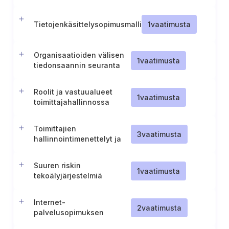
Tietojenkäsittelysopimusmalli
1
vaatimusta
Organisaatioiden välisen
1
vaatimusta
tiedonsaannin seuranta
Roolit ja vastuualueet
1
vaatimusta
toimittajahallinnossa
Toimittajien
3
vaatimusta
hallinnointimenettelyt ja
toimittajasopimusten
turvallisuusvaatimukset
Suuren riskin
1
vaatimusta
tekoälyjärjestelmiä
koskevien teknisten
dokumentaatioiden
Internet-
saatavuuden
2
vaatimusta
palvelusopimuksen
varmistaminen
vaatimukset