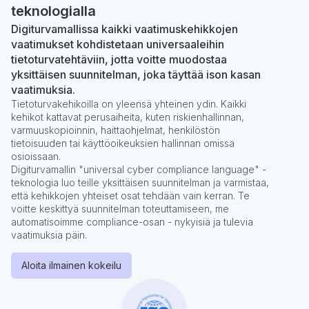
teknologialla
Digiturvamallissa kaikki vaatimuskehikkojen
vaatimukset kohdistetaan universaaleihin
tietoturvatehtäviin, jotta voitte muodostaa
yksittäisen suunnitelman, joka täyttää ison kasan
vaatimuksia.
Tietoturvakehikoilla on yleensä yhteinen ydin. Kaikki
kehikot kattavat perusaiheita, kuten riskienhallinnan,
varmuuskopioinnin, haittaohjelmat, henkilöstön
tietoisuuden tai käyttöoikeuksien hallinnan omissa
osioissaan.
Digiturvamallin "universal cyber compliance language" -
teknologia luo teille yksittäisen suunnitelman ja varmistaa,
että kehikkojen yhteiset osat tehdään vain kerran. Te
voitte keskittyä suunnitelman toteuttamiseen, me
automatisoimme compliance-osan - nykyisiä ja tulevia
vaatimuksia päin.
Aloita ilmainen kokeilu