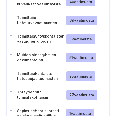
4
vaatimusta
kuvaukset vaadittavista
turvatoimenpiteistä
tarjottaviin pilvipalveluihin
Toimittajien
liittyville alihankkijoille
69
vaatimusta
tietoturvavaatimusten
noudattamisen seuranta
Toimittajayrityskohtaisten
8
vaatimusta
vastuuhenkilöiden
määrittely
Muiden sidosryhmien
51
vaatimusta
dokumentointi
Toimittajakohtaisten
2
vaatimusta
tietosuojasitoumusten
kerääminen ja valvonta
Yhteydenpito
27
vaatimusta
toimialakohtaisiin
intressiryhmiin
Sopimusehdot suorasti
1
vaatimusta
asiakasympäristöihin