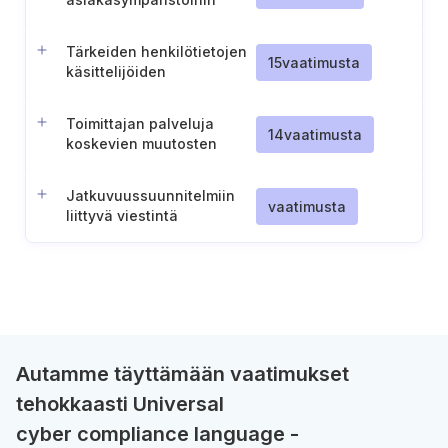
liittyvien muutosten
rajoittamiseksi
Tärkeiden henkilötietojen
15
vaatimusta
käsittelijöiden
käsittelysopimusten
arviointi
Toimittajan palveluja
14
vaatimusta
koskevien muutosten
hallinta
Jatkuvuussuunnitelmiin
vaatimusta
liittyvä viestintä
sidosryhmille
Autamme täyttämään vaatimukset
tehokkaasti Universal
cyber compliance language -