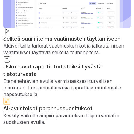
Selkeä suunnitelma vaatimusten täyttämiseen
Aktivoi teille tärkeät vaatimuskehikot ja jalkauta niiden
vaatimukset täyttäviä selkeitä toimenpiteitä.
Uskottavat raportit todisteiksi hyvästä
tietoturvasta
Etene tehtävien avulla varmistaaksesi turvallisen
toiminnan. Luo ammattimaisia ​​raportteja muutamalla
napsautuksella.
AI-avusteiset parannussuositukset
Keskity vaikuttavimpiin parannuksiin Digiturvamallin
suositusten avulla.