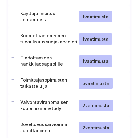
Käyttäjäilmoitus
1
vaatimusta
seurannasta
Suoritetaan erityinen
1
vaatimusta
turvallisuussuoja-arviointi
ennen arkaluonteisten
toimenpiteiden
Tiedottaminen
aloittamista.
1
vaatimusta
hankkijaosapuolille
turvallisuussuojaa
koskevista velvoitteista
Toimittajasopimusten
siirron aikana
5
vaatimusta
tarkastelu ja
sääntöjenvastaisuuksia
koskevat toimet
Valvontaviranomaisen
2
vaatimusta
kuulemismenettely
Soveltuvuusarvioinnin
2
vaatimusta
suorittaminen