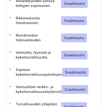
Alihankkijoiden kanssa
2
vaatimusta
tehtyjen sopimusten
hallinnointi
Rikkomuksista
1
vaatimusta
ilmoittaminen
Koordinoidun
1
vaatimusta
hätävalmiuden
toimintasuunnitelma
(Tanska)
Valmiutta, fyysistä ja
5
vaatimusta
kyberturvallisuutta
koskevien vaatimusten
sisällyttäminen
Sopimus
toimittajasopimuksiin.
5
vaatimusta
kyberturvallisuuspalvelujen
tarjoajan kanssa
Vastuulliset verkko- ja
2
vaatimusta
kyberturvallisuuskäytännöt
(Kiina)
Turvallisuuden ylläpidon
1
vaatimusta