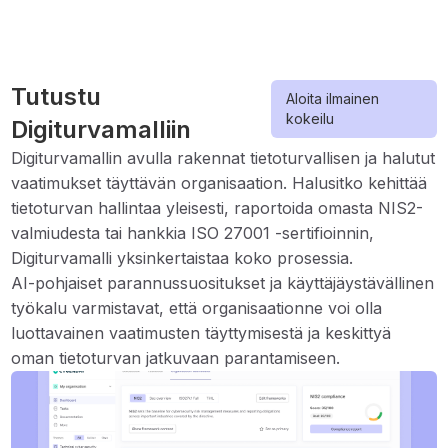
Tutustu
Aloita ilmainen
kokeilu
Digiturvamalliin
Digiturvamallin avulla rakennat tietoturvallisen ja halutut
vaatimukset täyttävän organisaation. Halusitko kehittää
tietoturvan hallintaa yleisesti, raportoida omasta NIS2-
valmiudesta tai hankkia ISO 27001 -sertifioinnin,
Digiturvamalli yksinkertaistaa koko prosessia.
AI-pohjaiset parannussuositukset ja käyttäjäystävällinen
työkalu varmistavat, että organisaationne voi olla
luottavainen vaatimusten täyttymisestä ja keskittyä
oman tietoturvan jatkuvaan parantamiseen.