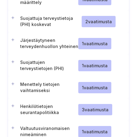
määrittely
asiakassopimuksissa
Suojattuja terveystietoja
2
vaatimusta
(PHI) koskevat
liikekumppanuussopimukset
ja alihankkijoiden
Järjestäytyneen
velvoitteet
1
vaatimusta
terveydenhuollon yhteinen
ilmoitus yksityisyyden
suojaa koskevista
Suojattujen
käytännöistä
1
vaatimusta
terveystietojen (PHI)
luovuttaminen
liikekumppaneille ja
Menettely tietojen
alihankkijoille
1
vaatimusta
vaihtamiseksi
viranomaisten kanssa
(Belgia)
Henkilötietojen
3
vaatimusta
seurantapolitiikka
Valtuutusviranomaisen
1
vaatimusta
nimeäminen