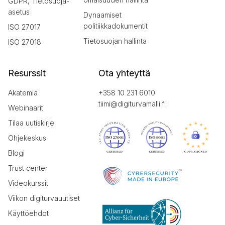
GDPR, Tietosuoja-
asetus
Dynaamiset
politiikkadokumentit
ISO 27017
Tietosuojan hallinta
ISO 27018
Resurssit
Ota yhteyttä
Akatemia
+358 10 231 6010
tiimi@digiturvamalli.fi
Webinaarit
Tilaa uutiskirje
Ohjekeskus
Blogi
Trust center
Videokurssit
Viikon digiturvauutiset
Käyttöehdot