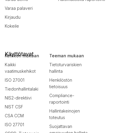
Varaa palaveri
Kirjaudu
Kokeile
Käyttötavat
Kehikon mukaan
Teeman mukaan
Kaikki
Tietoturvariskien
vaatimuskehikot
hallinta
ISO 27001
Henkilöstön
tietoisuus
Tiedonhallintalaki
Compliance-
NIS2-direktiivi
raportointi
NIST CSF
Hallintakeinojen
CSA CCM
toteutus
ISO 27701
Suojattavan
omaisuuden hallinta