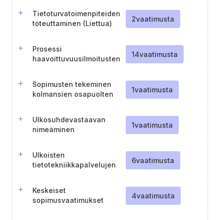
Tietoturvatoimenpiteiden
2
vaatimusta
toteuttaminen (Liettua)
Prosessi
14
vaatimusta
haavoittuvuusilmoitusten
käsittelyä ja jakamista
varten
Sopimusten tekeminen
1
vaatimusta
kolmansien osapuolten
kanssa konsultoinnin
tarjoamisesta poikkeamien
Ulkosuhdevastaavan
aikana
1
vaatimusta
nimeäminen
Ulkoisten
6
vaatimusta
tietotekniikkapalvelujen
hankinnan ja käytön
hallinta
Keskeiset
4
vaatimusta
sopimusvaatimukset
kriittisiä toimintoja
tukeville