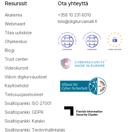
Resurssit
Ota yhteyttä
Akatemia
+358 10 231 6010
tiimi@digiturvamalli.fi
Webinaarit
Tilaa uutiskirje
Ohjekeskus
Blogi
Trust center
Videokurssit
Viikon digiturvauutiset
Käyttöehdot
Tietosuojaselosteet
Sisältöpankki: ISO 27001
Sisältöpankki: GDPR
Sisältöpankki: Katakri
Sisältöpankki: Tiedonhallintalaki