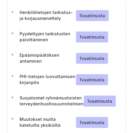
suostumuksen
peruuttamisen jälkeen
Henkilötietojen tarkistus-
5
vaatimusta
ja korjausmenettely
Pyydettyjen tarkistusten
1
vaatimusta
päivittäminen
Epäämispäätöksen
1
vaatimusta
antaminen
PHI-tietojen luovuttamisen
1
vaatimusta
kirjanpito
Suojatoimet ryhmämuotoisten
1
vaatimusta
terveydenhuoltosuunnitelmien
(Group Health Plans)
luottamuksellisuuden
Muutokset muilta
suojaamiseksi
1
vaatimusta
katetuilta yksiköiltä