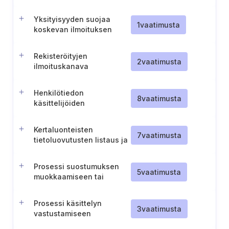
valtuutusten ja keskeisten
voimassaolovaatimusten
Yksityisyyden suojaa
hallinnointi
1
vaatimusta
koskevan ilmoituksen
(NPP) toimitus- ja
kuittausohjeet
Rekisteröityjen
2
vaatimusta
ilmoituskanava
tietosuojaongelmien
raportointiin
Henkilötiedon
8
vaatimusta
käsittelijöiden
tiedottaminen
rekisterinpitäjälle
Kertaluonteisten
7
vaatimusta
tietoluovutusten listaus ja
sopimuksellinen
sitoutuminen niiden
Prosessi suostumuksen
informointiin asiakkaille
5
vaatimusta
muokkaamiseen tai
perumiseen
Prosessi käsittelyn
3
vaatimusta
vastustamiseen