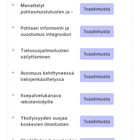
Menettelyt
1
vaatimusta
potilasmuistutusten ja -
kutsujen lähettämiseen
Potilaan informointi ja
1
vaatimusta
suostumus integroidun
sosiaali- ja
terveydenhuollon
Tietosuojailmoitusten
dokumentaation osalta
1
vaatimusta
säilyttäminen
Avoimuus kehittyneessä
1
vaatimusta
tietojenkäsittelyssä
Itsepalvelukanava
1
vaatimusta
rekisteröidyille
Yksityisyyden suojaa
1
vaatimusta
koskevien ilmoitusten
julkaiseminen ja ylläpito