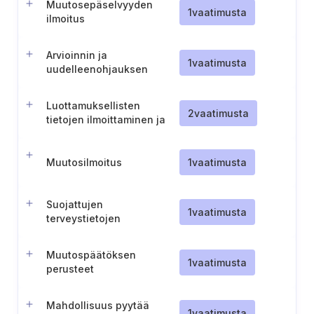
Muutosepäselvyyden
1
vaatimusta
ilmoitus
Arvioinnin ja
1
vaatimusta
uudelleenohjauksen
helpottaminen
Luottamuksellisten
2
vaatimusta
tietojen ilmoittaminen ja
luovuttaminen
Muutosilmoitus
1
vaatimusta
Suojattujen
1
vaatimusta
terveystietojen
luovuttaminen
Muutospäätöksen
1
vaatimusta
perusteet
Mahdollisuus pyytää
1
vaatimusta