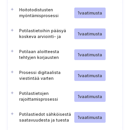
Hoitotodistusten
1
vaatimusta
myöntämisprosessi
Potilastietoihin pääsyä
1
vaatimusta
koskeva arviointi- ja
eskalointiprosessi
Potilaan aloitteesta
1
vaatimusta
tehtyjen korjausten
merkitseminen tietoihin
Prosessi digitaalista
1
vaatimusta
viestintää varten
potilaiden kanssa
Potilastietojen
1
vaatimusta
rajoittamisprosessi
Potilastiedot sähköisestä
1
vaatimusta
saatavuudesta ja tuesta