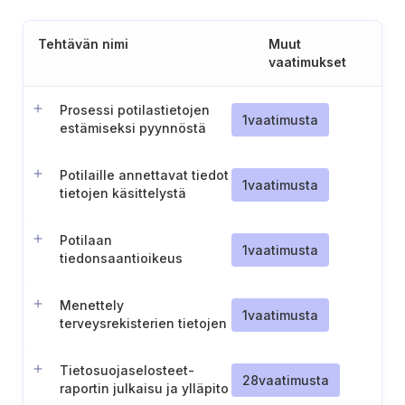
Tehtävän nimi
Muut
vaatimukset
Prosessi potilastietojen
1
vaatimusta
estämiseksi pyynnöstä
Potilaille annettavat tiedot
1
vaatimusta
tietojen käsittelystä
Potilaan
1
vaatimusta
tiedonsaantioikeus
terveystietoihinsa
Menettely
1
vaatimusta
terveysrekisterien tietojen
korjaamiseen ja
poistamiseen
Tietosuojaselosteet-
28
vaatimusta
raportin julkaisu ja ylläpito