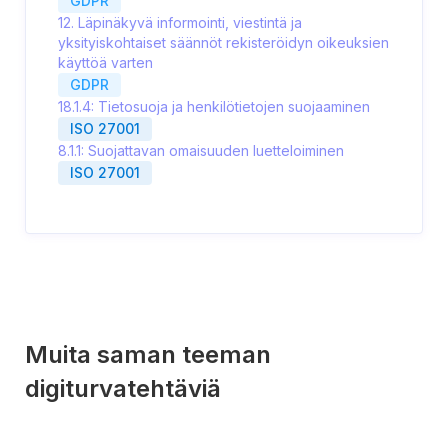
GDPR
12. Läpinäkyvä informointi, viestintä ja
yksityiskohtaiset säännöt rekisteröidyn oikeuksien
käyttöä varten
GDPR
18.1.4: Tietosuoja ja henkilötietojen suojaaminen
ISO 27001
8.1.1: Suojattavan omaisuuden luetteloiminen
ISO 27001
Muita saman teeman
digiturvatehtäviä