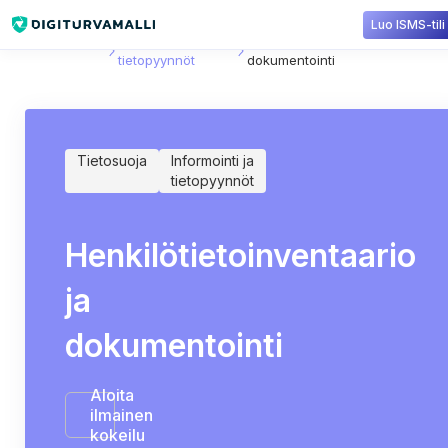
Luo ISMS-tili
Sisältökirjasto
Informointi ja
Henkilötietoinventaario ja
tietopyynnöt
dokumentointi
Tietosuoja
Informointi ja
tietopyynnöt
Henkilötietoinventaario
ja
dokumentointi
Aloita
ilmainen
kokeilu