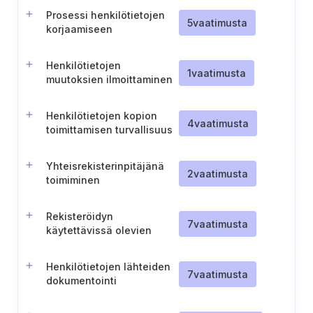
Prosessi henkilötietojen
5
vaatimusta
korjaamiseen
Henkilötietojen
1
vaatimusta
muutoksien ilmoittaminen
kolmansille osapuolille
Henkilötietojen kopion
4
vaatimusta
toimittamisen turvallisuus
Yhteisrekisterinpitäjänä
2
vaatimusta
toimiminen
Rekisteröidyn
7
vaatimusta
käytettävissä olevien
oikeuksien tunnistaminen
Henkilötietojen lähteiden
7
vaatimusta
dokumentointi
tietojärjestelmille