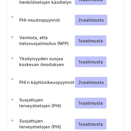
henkilötietojen käsittelyn
rajoittamista
PHI-muutospyynnöt
2
vaatimusta
Varmista, että
1
vaatimusta
tietosuojailmoitus (NPP)
on vaatimustenmukainen
ja ajan tasalla
Yksityisyyden suojaa
1
vaatimusta
koskevan ilmoituksen
(Notice of Privacy
Practices tai NPP)
toimittaminen
PHI:n käyttöoikeuspyynnöt
2
vaatimusta
yksityishenkilöille
Suojattujen
1
vaatimusta
terveystietojen (PHI)
luovuttaminen perheelle,
hoitajille ja hätätilanteissa
Suojattujen
1
vaatimusta
terveystietojen (PHI)