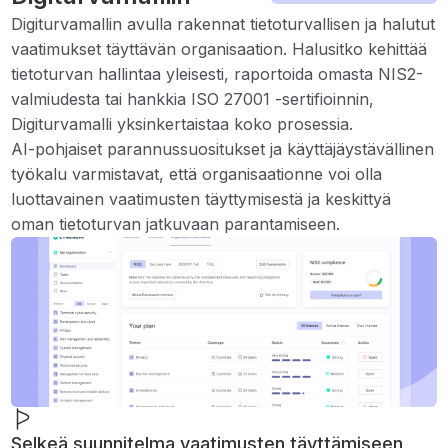
Digiturvamallin avulla rakennat tietoturvallisen ja halutut
vaatimukset täyttävän organisaation. Halusitko kehittää
tietoturvan hallintaa yleisesti, raportoida omasta NIS2-
valmiudesta tai hankkia ISO 27001 -sertifioinnin,
Digiturvamalli yksinkertaistaa koko prosessia.
AI-pohjaiset parannussuositukset ja käyttäjäystävällinen
työkalu varmistavat, että organisaationne voi olla
luottavainen vaatimusten täyttymisestä ja keskittyä
oman tietoturvan jatkuvaan parantamiseen.
Selkeä suunnitelma vaatimusten täyttämiseen