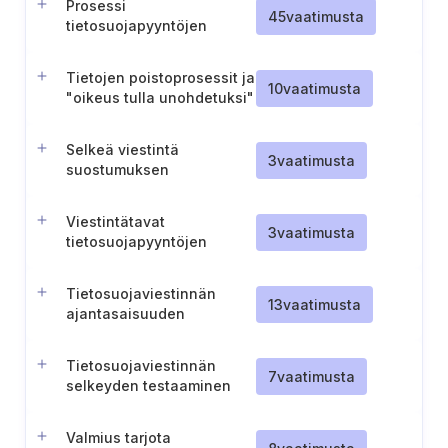
Prosessi
45
vaatimusta
tietosuojapyyntöjen
vastaanottamiseen ja
käsittelyyn
Tietojen poistoprosessit ja
10
vaatimusta
"oikeus tulla unohdetuksi"
Selkeä viestintä
3
vaatimusta
suostumuksen
vaikutuksista
Viestintätavat
3
vaatimusta
tietosuojapyyntöjen
toteuttamisesta
kieltäytymiseen
Tietosuojaviestinnän
13
vaatimusta
ajantasaisuuden
varmistaminen
Tietosuojaviestinnän
7
vaatimusta
selkeyden testaaminen
Valmius tarjota