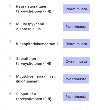
Pääsy suojattujen
2
vaatimusta
terveystietojen (PHI)
tarkastamiseen ja
hankkimiseen
Muutospyynnön
1
vaatimusta
ajantasaisuus
Kirjanpitodokumentaatio
3
vaatimusta
Suojattujen
2
vaatimusta
terveystietojen (PHI)
luovutuksia koskevat
tiedot
Muutoksen epäämisen
1
vaatimusta
ilmoittaminen
Suojattujen
1
vaatimusta
terveystietojen (PHI)
käyttöoikeuksien hallinta