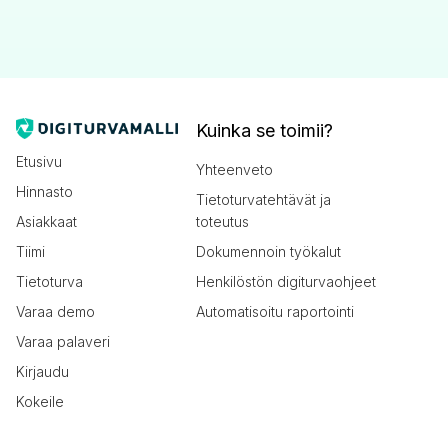
Kuinka se toimii?
Etusivu
Yhteenveto
Hinnasto
Tietoturvatehtävät ja
Asiakkaat
toteutus
Tiimi
Dokumennoin työkalut
Tietoturva
Henkilöstön digiturvaohjeet
Varaa demo
Automatisoitu raportointi
Varaa palaveri
Kirjaudu
Kokeile