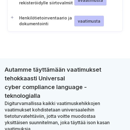
8
vaatimusta
rekisteröidylle siirtovalmiit
tiedot
Henkilötietoinventaario ja
vaatimusta
dokumentointi
Autamme täyttämään vaatimukset
tehokkaasti Universal
cyber compliance language -
teknologialla
Digiturvamallissa kaikki vaatimuskehikkojen
vaatimukset kohdistetaan universaaleihin
tietoturvatehtäviin, jotta voitte muodostaa
yksittäisen suunnitelman, joka täyttää ison kasan
vaatimuksia.