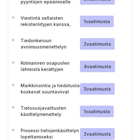
pyyntöjen epäämiselle
Viestintä sellaisten
1
vaatimusta
rekisteröityjen kanssa,
joilla ei ole
oikeustoimikelpoisuutta
Tiedonkeruun
2
vaatimusta
avoimuusmenettelyn
käyttöönotto
Kolmannen osapuolen
4
vaatimusta
lähteistä kerättyjen
henkilötietojen käsittely
Markkinointia ja tiedotusta
3
vaatimusta
koskevat suuntaviivat
Tietosuojavalitusten
1
vaatimusta
käsittelymenettely
Prosessi tietojenkäsittelyn
2
vaatimusta
lopettamiseksi