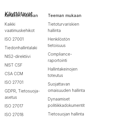
Käyttötavat
Kehikon mukaan
Teeman mukaan
Kaikki
Tietoturvariskien
vaatimuskehikot
hallinta
ISO 27001
Henkilöstön
tietoisuus
Tiedonhallintalaki
Compliance-
NIS2-direktiivi
raportointi
NIST CSF
Hallintakeinojen
CSA CCM
toteutus
ISO 27701
Suojattavan
omaisuuden hallinta
GDPR, Tietosuoja-
asetus
Dynaamiset
politiikkadokumentit
ISO 27017
Tietosuojan hallinta
ISO 27018