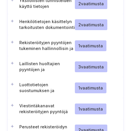
Yksilöllisten tunnisteiden
2
vaatimusta
käyttö tietojen
erottelemiseksi
Henkilötietojen käsittelyn
2
vaatimusta
tarkoitusten dokumentointi
Rekisteröityjen pyyntöjen
1
vaatimusta
tukeminen hallinnollisin ja
teknisin toimenpitein.
Laillisten huoltajien
3
vaatimusta
pyyntöjen ja
suostumusten käsittely
Luottotietojen
1
vaatimusta
suostumuksen ja
luovuttamisen hallinnointi
Viestintäkanavat
1
vaatimusta
rekisteröityjen pyyntöjä
varten
Perusteet rekisteröidyn
2
vaatimusta