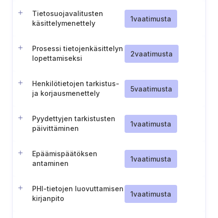
Tietosuojavalitusten
1
vaatimusta
käsittelymenettely
Prosessi tietojenkäsittelyn
2
vaatimusta
lopettamiseksi
suostumuksen
peruuttamisen jälkeen
Henkilötietojen tarkistus-
5
vaatimusta
ja korjausmenettely
Pyydettyjen tarkistusten
1
vaatimusta
päivittäminen
Epäämispäätöksen
1
vaatimusta
antaminen
PHI-tietojen luovuttamisen
1
vaatimusta
kirjanpito