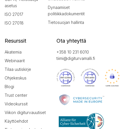
asetus
Dynaamiset
politiikkadokumentit
ISO 27017
Tietosuojan hallinta
ISO 27018
Resurssit
Ota yhteyttä
Akatemia
+358 10 231 6010
tiimi@digiturvamalli.fi
Webinaarit
Tilaa uutiskirje
Ohjekeskus
Blogi
Trust center
Videokurssit
Viikon digiturvauutiset
Käyttöehdot