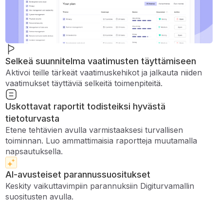
Selkeä suunnitelma vaatimusten täyttämiseen
Aktivoi teille tärkeät vaatimuskehikot ja jalkauta niiden
vaatimukset täyttäviä selkeitä toimenpiteitä.
Uskottavat raportit todisteiksi hyvästä
tietoturvasta
Etene tehtävien avulla varmistaaksesi turvallisen
toiminnan. Luo ammattimaisia ​​raportteja muutamalla
napsautuksella.
AI-avusteiset parannussuositukset
Keskity vaikuttavimpiin parannuksiin Digiturvamallin
suositusten avulla.