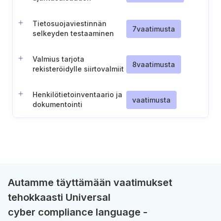
varmistaminen
Tietosuojaviestinnän
7
vaatimusta
selkeyden testaaminen
Valmius tarjota
8
vaatimusta
rekisteröidylle siirtovalmiit
tiedot
Henkilötietoinventaario ja
vaatimusta
dokumentointi
Autamme täyttämään vaatimukset
tehokkaasti Universal
cyber compliance language -