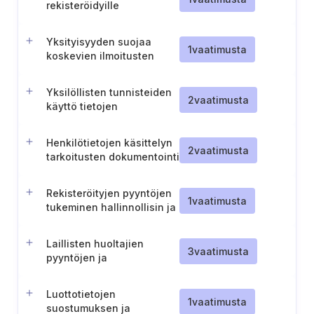
rekisteröidyille
Yksityisyyden suojaa
1
vaatimusta
koskevien ilmoitusten
julkaiseminen ja ylläpito
Yksilöllisten tunnisteiden
2
vaatimusta
käyttö tietojen
erottelemiseksi
Henkilötietojen käsittelyn
2
vaatimusta
tarkoitusten dokumentointi
Rekisteröityjen pyyntöjen
1
vaatimusta
tukeminen hallinnollisin ja
teknisin toimenpitein.
Laillisten huoltajien
3
vaatimusta
pyyntöjen ja
suostumusten käsittely
Luottotietojen
1
vaatimusta
suostumuksen ja