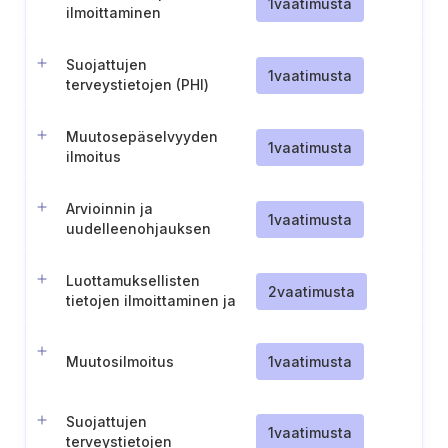
1
vaatimusta
ilmoittaminen
Suojattujen
1
vaatimusta
terveystietojen (PHI)
käyttöoikeuksien hallinta
Muutosepäselvyyden
1
vaatimusta
ilmoitus
Arvioinnin ja
1
vaatimusta
uudelleenohjauksen
helpottaminen
Luottamuksellisten
2
vaatimusta
tietojen ilmoittaminen ja
luovuttaminen
Muutosilmoitus
1
vaatimusta
Suojattujen
1
vaatimusta
terveystietojen