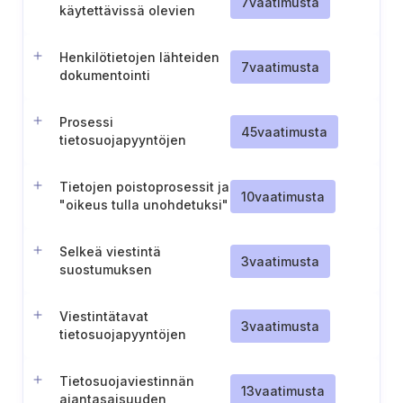
7
vaatimusta
käytettävissä olevien
oikeuksien tunnistaminen
Henkilötietojen lähteiden
7
vaatimusta
dokumentointi
tietojärjestelmille
Prosessi
45
vaatimusta
tietosuojapyyntöjen
vastaanottamiseen ja
käsittelyyn
Tietojen poistoprosessit ja
10
vaatimusta
"oikeus tulla unohdetuksi"
Selkeä viestintä
3
vaatimusta
suostumuksen
vaikutuksista
Viestintätavat
3
vaatimusta
tietosuojapyyntöjen
toteuttamisesta
kieltäytymiseen
Tietosuojaviestinnän
13
vaatimusta
ajantasaisuuden