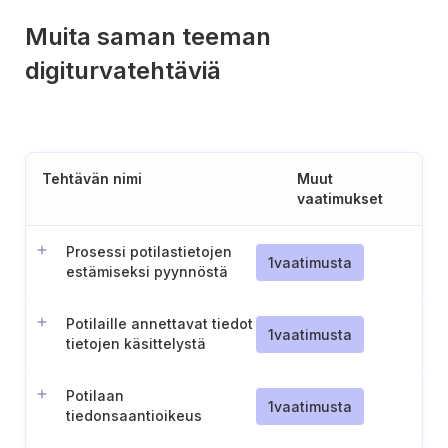
Muita saman teeman
digiturvatehtäviä
Tehtävän nimi
Muut
vaatimukset
Prosessi potilastietojen
1
vaatimusta
estämiseksi pyynnöstä
Potilaille annettavat tiedot
1
vaatimusta
tietojen käsittelystä
Potilaan
1
vaatimusta
tiedonsaantioikeus
terveystietoihinsa