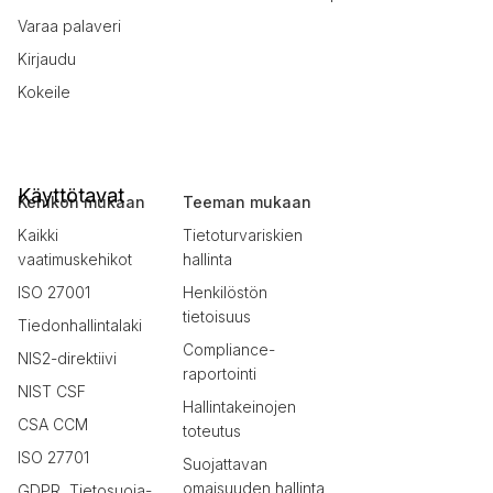
Varaa palaveri
Kirjaudu
Kokeile
Käyttötavat
Kehikon mukaan
Teeman mukaan
Kaikki
Tietoturvariskien
vaatimuskehikot
hallinta
ISO 27001
Henkilöstön
tietoisuus
Tiedonhallintalaki
Compliance-
NIS2-direktiivi
raportointi
NIST CSF
Hallintakeinojen
CSA CCM
toteutus
ISO 27701
Suojattavan
omaisuuden hallinta
GDPR, Tietosuoja-