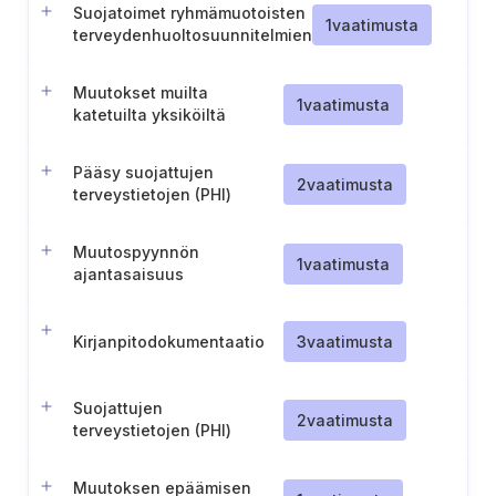
Suojatoimet ryhmämuotoisten
1
vaatimusta
terveydenhuoltosuunnitelmien
(Group Health Plans)
luottamuksellisuuden
Muutokset muilta
suojaamiseksi
1
vaatimusta
katetuilta yksiköiltä
Pääsy suojattujen
2
vaatimusta
terveystietojen (PHI)
tarkastamiseen ja
hankkimiseen
Muutospyynnön
1
vaatimusta
ajantasaisuus
Kirjanpitodokumentaatio
3
vaatimusta
Suojattujen
2
vaatimusta
terveystietojen (PHI)
luovutuksia koskevat
tiedot
Muutoksen epäämisen