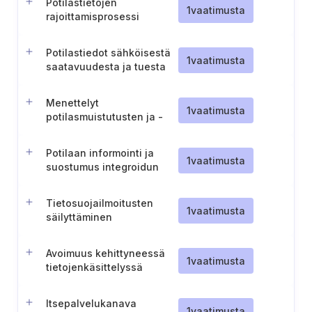
Potilastietojen
1
vaatimusta
rajoittamisprosessi
Potilastiedot sähköisestä
1
vaatimusta
saatavuudesta ja tuesta
Menettelyt
1
vaatimusta
potilasmuistutusten ja -
kutsujen lähettämiseen
Potilaan informointi ja
1
vaatimusta
suostumus integroidun
sosiaali- ja
terveydenhuollon
Tietosuojailmoitusten
dokumentaation osalta
1
vaatimusta
säilyttäminen
Avoimuus kehittyneessä
1
vaatimusta
tietojenkäsittelyssä
Itsepalvelukanava
1
vaatimusta