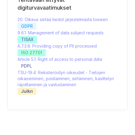
digiturvavaatimukset
20. Oikeus siirtää tiedot järjestelmästä toiseen
GDPR
9.6.1: Management of data subject requests
TISAX
A.7.3.8: Providing copy of PII processed
ISO 27701
Article 5.1: Right of access to personal data
PDPL
TSU-19.4: Rekisteröidyn oikeudet - Tietojen
oikaiseminen, poistaminen, siirtäminen, käsittelyn
rajoittaminen ja vastustaminen
Julkri