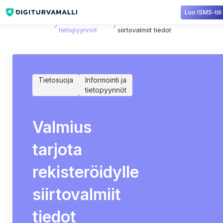
Luo ISMS-tili
Sisältökirjasto
Informointi ja
Valmius tarjota rekisteröidylle
tietopyynnöt
siirtovalmiit tiedot
Tietosuoja
Informointi ja
tietopyynnöt
Valmius
tarjota
rekisteröidylle
siirtovalmiit
tiedot