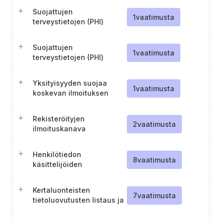
Suojattujen
1
vaatimusta
terveystietojen (PHI)
luovuttaminen perheelle,
hoitajille ja hätätilanteissa
Suojattujen
1
vaatimusta
terveystietojen (PHI)
valtuutusten ja keskeisten
voimassaolovaatimusten
Yksityisyyden suojaa
hallinnointi
1
vaatimusta
koskevan ilmoituksen
(NPP) toimitus- ja
kuittausohjeet
Rekisteröityjen
2
vaatimusta
ilmoituskanava
tietosuojaongelmien
raportointiin
Henkilötiedon
8
vaatimusta
käsittelijöiden
tiedottaminen
rekisterinpitäjälle
Kertaluonteisten
7
vaatimusta
tietoluovutusten listaus ja
sopimuksellinen
sitoutuminen niiden