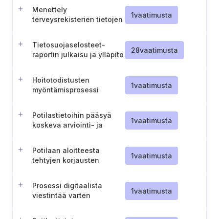
Menettely
1
vaatimusta
terveysrekisterien tietojen
korjaamiseen ja
poistamiseen
Tietosuojaselosteet-
28
vaatimusta
raportin julkaisu ja ylläpito
Hoitotodistusten
1
vaatimusta
myöntämisprosessi
Potilastietoihin pääsyä
1
vaatimusta
koskeva arviointi- ja
eskalointiprosessi
Potilaan aloitteesta
1
vaatimusta
tehtyjen korjausten
merkitseminen tietoihin
Prosessi digitaalista
1
vaatimusta
viestintää varten
potilaiden kanssa