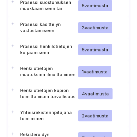
Prosessi suostumuksen
informointiin asiakkaille
5
vaatimusta
muokkaamiseen tai
perumiseen
Prosessi käsittelyn
3
vaatimusta
vastustamiseen
Prosessi henkilötietojen
5
vaatimusta
korjaamiseen
Henkilötietojen
1
vaatimusta
muutoksien ilmoittaminen
kolmansille osapuolille
Henkilötietojen kopion
4
vaatimusta
toimittamisen turvallisuus
Yhteisrekisterinpitäjänä
2
vaatimusta
toimiminen
Rekisteröidyn