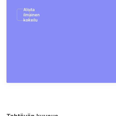
Aloita
ilmainen
kokeilu