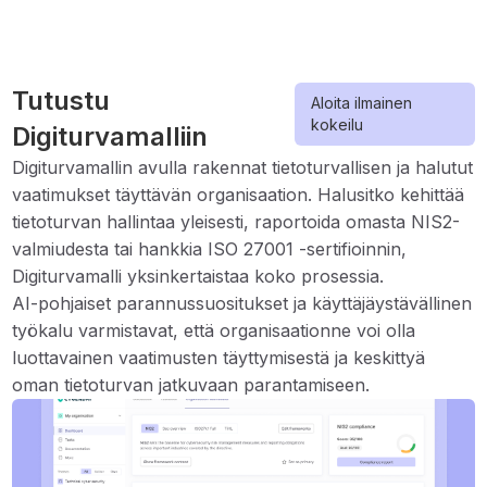
Tutustu
Aloita ilmainen
kokeilu
Digiturvamalliin
Digiturvamallin avulla rakennat tietoturvallisen ja halutut
vaatimukset täyttävän organisaation. Halusitko kehittää
tietoturvan hallintaa yleisesti, raportoida omasta NIS2-
valmiudesta tai hankkia ISO 27001 -sertifioinnin,
Digiturvamalli yksinkertaistaa koko prosessia.
AI-pohjaiset parannussuositukset ja käyttäjäystävällinen
työkalu varmistavat, että organisaationne voi olla
luottavainen vaatimusten täyttymisestä ja keskittyä
oman tietoturvan jatkuvaan parantamiseen.