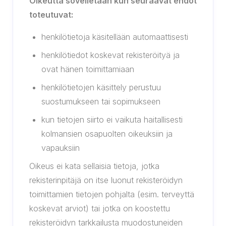
Oikeutta sovelletaan kun seuraavat ehdot
toteutuvat:
henkilötietoja käsitellään automaattisesti
henkilötiedot koskevat rekisteröityä ja
ovat hänen toimittamiaan
henkilötietojen käsittely perustuu
suostumukseen tai sopimukseen
kun tietojen siirto ei vaikuta haitallisesti
kolmansien osapuolten oikeuksiin ja
vapauksiin
Oikeus ei kata sellaisia tietoja, jotka
rekisterinpitäjä on itse luonut rekisteröidyn
toimittamien tietojen pohjalta (esim. terveyttä
koskevat arviot) tai jotka on koostettu
rekisteröidyn tarkkailusta muodostuneiden