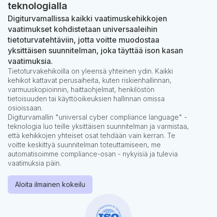
teknologialla
Digiturvamallissa kaikki vaatimuskehikkojen
vaatimukset kohdistetaan universaaleihin
tietoturvatehtäviin, jotta voitte muodostaa
yksittäisen suunnitelman, joka täyttää ison kasan
vaatimuksia.
Tietoturvakehikoilla on yleensä yhteinen ydin. Kaikki
kehikot kattavat perusaiheita, kuten riskienhallinnan,
varmuuskopioinnin, haittaohjelmat, henkilöstön
tietoisuuden tai käyttöoikeuksien hallinnan omissa
osioissaan.
Digiturvamallin "universal cyber compliance language" -
teknologia luo teille yksittäisen suunnitelman ja varmistaa,
että kehikkojen yhteiset osat tehdään vain kerran. Te
voitte keskittyä suunnitelman toteuttamiseen, me
automatisoimme compliance-osan - nykyisiä ja tulevia
vaatimuksia päin.
Aloita ilmainen kokeilu