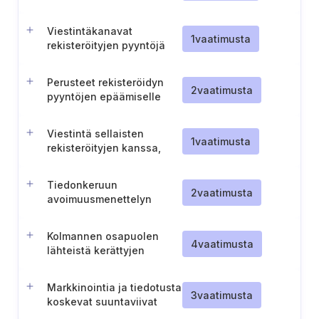
luovuttamisen hallinnointi
Viestintäkanavat
1
vaatimusta
rekisteröityjen pyyntöjä
varten
Perusteet rekisteröidyn
2
vaatimusta
pyyntöjen epäämiselle
Viestintä sellaisten
1
vaatimusta
rekisteröityjen kanssa,
joilla ei ole
oikeustoimikelpoisuutta
Tiedonkeruun
2
vaatimusta
avoimuusmenettelyn
käyttöönotto
Kolmannen osapuolen
4
vaatimusta
lähteistä kerättyjen
henkilötietojen käsittely
Markkinointia ja tiedotusta
3
vaatimusta
koskevat suuntaviivat