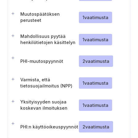
luovuttaminen
Muutospäätöksen
1
vaatimusta
perusteet
Mahdollisuus pyytää
1
vaatimusta
henkilötietojen käsittelyn
rajoittamista
PHI-muutospyynnöt
2
vaatimusta
Varmista, että
1
vaatimusta
tietosuojailmoitus (NPP)
on vaatimustenmukainen
ja ajan tasalla
Yksityisyyden suojaa
1
vaatimusta
koskevan ilmoituksen
(Notice of Privacy
Practices tai NPP)
toimittaminen
PHI:n käyttöoikeuspyynnöt
2
vaatimusta
yksityishenkilöille