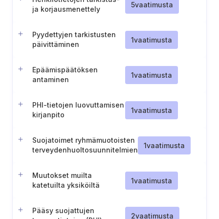
5
vaatimusta
ja korjausmenettely
Pyydettyjen tarkistusten
1
vaatimusta
päivittäminen
Epäämispäätöksen
1
vaatimusta
antaminen
PHI-tietojen luovuttamisen
1
vaatimusta
kirjanpito
Suojatoimet ryhmämuotoisten
1
vaatimusta
terveydenhuoltosuunnitelmien
(Group Health Plans)
luottamuksellisuuden
Muutokset muilta
suojaamiseksi
1
vaatimusta
katetuilta yksiköiltä
Pääsy suojattujen
2
vaatimusta