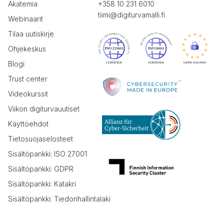
Akatemia
+358 10 231 6010
tiimi@digiturvamalli.fi
Webinaarit
Tilaa uutiskirje
Ohjekeskus
Blogi
Trust center
Videokurssit
Viikon digiturvauutiset
Käyttöehdot
Tietosuojaselosteet
Sisältöpankki: ISO 27001
Sisältöpankki: GDPR
Sisältöpankki: Katakri
Sisältöpankki: Tiedonhallintalaki