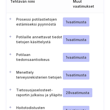
Tehtävän nimi
Muut
vaatimukset
Prosessi potilastietojen
1
vaatimusta
estämiseksi pyynnöstä
Potilaille annettavat tiedot
1
vaatimusta
tietojen käsittelystä
Potilaan
1
vaatimusta
tiedonsaantioikeus
terveystietoihinsa
Menettely
1
vaatimusta
terveysrekisterien tietojen
korjaamiseen ja
poistamiseen
Tietosuojaselosteet-
28
vaatimusta
raportin julkaisu ja ylläpito
Hoitotodistusten