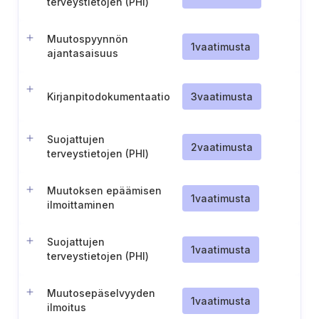
terveystietojen (PHI)
tarkastamiseen ja
hankkimiseen
Muutospyynnön
1
vaatimusta
ajantasaisuus
Kirjanpitodokumentaatio
3
vaatimusta
Suojattujen
2
vaatimusta
terveystietojen (PHI)
luovutuksia koskevat
tiedot
Muutoksen epäämisen
1
vaatimusta
ilmoittaminen
Suojattujen
1
vaatimusta
terveystietojen (PHI)
käyttöoikeuksien hallinta
Muutosepäselvyyden
1
vaatimusta
ilmoitus