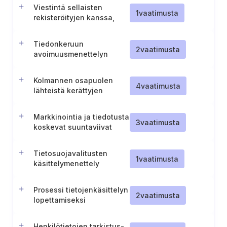
Viestintä sellaisten
1
vaatimusta
rekisteröityjen kanssa,
joilla ei ole
oikeustoimikelpoisuutta
Tiedonkeruun
2
vaatimusta
avoimuusmenettelyn
käyttöönotto
Kolmannen osapuolen
4
vaatimusta
lähteistä kerättyjen
henkilötietojen käsittely
Markkinointia ja tiedotusta
3
vaatimusta
koskevat suuntaviivat
Tietosuojavalitusten
1
vaatimusta
käsittelymenettely
Prosessi tietojenkäsittelyn
2
vaatimusta
lopettamiseksi
suostumuksen
peruuttamisen jälkeen
Henkilötietojen tarkistus-