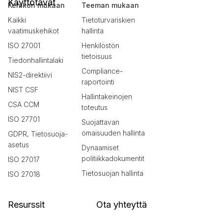
Käyttötavat
Kehikon mukaan
Teeman mukaan
Kaikki
Tietoturvariskien
vaatimuskehikot
hallinta
ISO 27001
Henkilöstön
tietoisuus
Tiedonhallintalaki
Compliance-
NIS2-direktiivi
raportointi
NIST CSF
Hallintakeinojen
CSA CCM
toteutus
ISO 27701
Suojattavan
omaisuuden hallinta
GDPR, Tietosuoja-
asetus
Dynaamiset
politiikkadokumentit
ISO 27017
Tietosuojan hallinta
ISO 27018
Resurssit
Ota yhteyttä