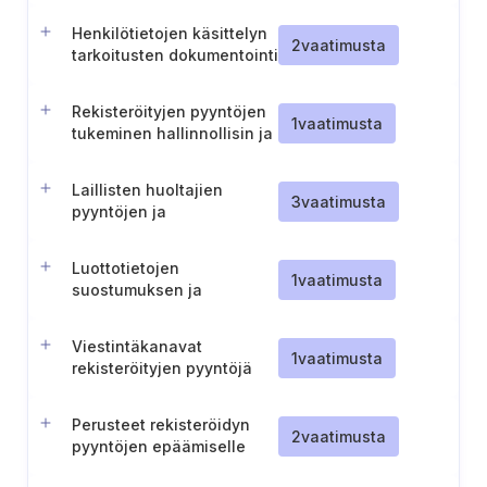
Henkilötietojen käsittelyn
2
vaatimusta
tarkoitusten dokumentointi
Rekisteröityjen pyyntöjen
1
vaatimusta
tukeminen hallinnollisin ja
teknisin toimenpitein.
Laillisten huoltajien
3
vaatimusta
pyyntöjen ja
suostumusten käsittely
Luottotietojen
1
vaatimusta
suostumuksen ja
luovuttamisen hallinnointi
Viestintäkanavat
1
vaatimusta
rekisteröityjen pyyntöjä
varten
Perusteet rekisteröidyn
2
vaatimusta
pyyntöjen epäämiselle