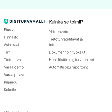
Kuinka se toimii?
Etusivu
Yhteenveto
Hinnasto
Tietoturvatehtävät ja
Asiakkaat
toteutus
Tiimi
Dokumennoin työkalut
Tietoturva
Henkilöstön digiturvaohjeet
Varaa demo
Automatisoitu raportointi
Varaa palaveri
Kirjaudu
Kokeile