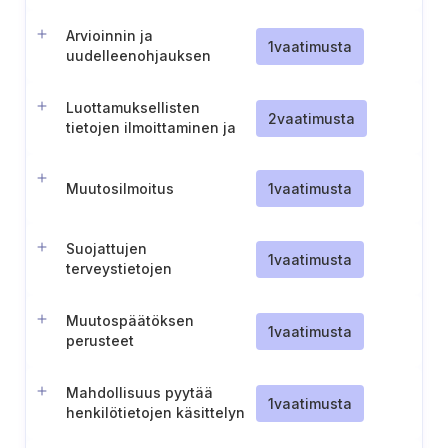
Arvioinnin ja
1
vaatimusta
uudelleenohjauksen
helpottaminen
Luottamuksellisten
2
vaatimusta
tietojen ilmoittaminen ja
luovuttaminen
Muutosilmoitus
1
vaatimusta
Suojattujen
1
vaatimusta
terveystietojen
luovuttaminen
Muutospäätöksen
1
vaatimusta
perusteet
Mahdollisuus pyytää
1
vaatimusta
henkilötietojen käsittelyn
rajoittamista