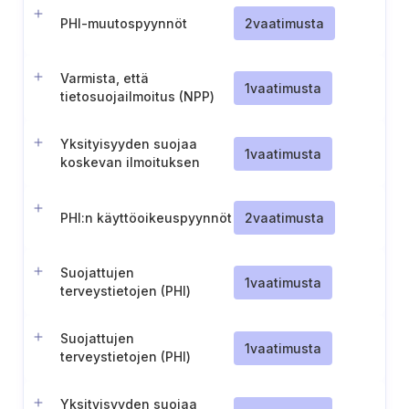
PHI-muutospyynnöt
2
vaatimusta
Varmista, että
1
vaatimusta
tietosuojailmoitus (NPP)
on vaatimustenmukainen
ja ajan tasalla
Yksityisyyden suojaa
1
vaatimusta
koskevan ilmoituksen
(Notice of Privacy
Practices tai NPP)
toimittaminen
PHI:n käyttöoikeuspyynnöt
2
vaatimusta
yksityishenkilöille
Suojattujen
1
vaatimusta
terveystietojen (PHI)
luovuttaminen perheelle,
hoitajille ja hätätilanteissa
Suojattujen
1
vaatimusta
terveystietojen (PHI)
valtuutusten ja keskeisten
voimassaolovaatimusten
Yksityisyyden suojaa