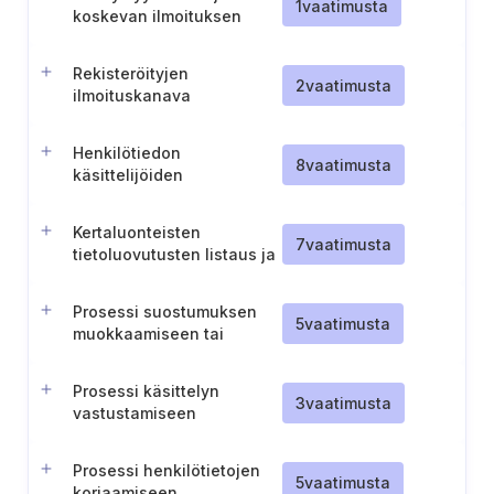
hallinnointi
1
vaatimusta
koskevan ilmoituksen
(NPP) toimitus- ja
kuittausohjeet
Rekisteröityjen
2
vaatimusta
ilmoituskanava
tietosuojaongelmien
raportointiin
Henkilötiedon
8
vaatimusta
käsittelijöiden
tiedottaminen
rekisterinpitäjälle
Kertaluonteisten
7
vaatimusta
tietoluovutusten listaus ja
sopimuksellinen
sitoutuminen niiden
Prosessi suostumuksen
informointiin asiakkaille
5
vaatimusta
muokkaamiseen tai
perumiseen
Prosessi käsittelyn
3
vaatimusta
vastustamiseen
Prosessi henkilötietojen
5
vaatimusta
korjaamiseen