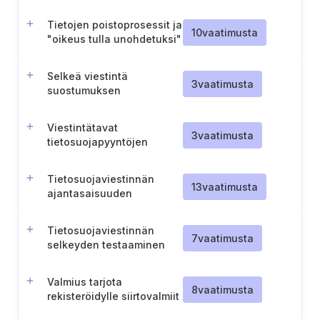
vastaanottamiseen ja
käsittelyyn
Tietojen poistoprosessit ja
10
vaatimusta
"oikeus tulla unohdetuksi"
Selkeä viestintä
3
vaatimusta
suostumuksen
vaikutuksista
Viestintätavat
3
vaatimusta
tietosuojapyyntöjen
toteuttamisesta
kieltäytymiseen
Tietosuojaviestinnän
13
vaatimusta
ajantasaisuuden
varmistaminen
Tietosuojaviestinnän
7
vaatimusta
selkeyden testaaminen
Valmius tarjota
8
vaatimusta
rekisteröidylle siirtovalmiit
tiedot