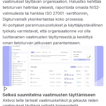
vaatimukset täyttävän organisaation. Halusitko kehittää
tietoturvan hallintaa yleisesti, raportoida omasta NIS2-
valmiudesta tai hankkia ISO 27001 -sertifioinnin,
Digiturvamalli yksinkertaistaa koko prosessia.
AI-pohjaiset parannussuositukset ja käyttäjäystävällinen
työkalu varmistavat, että organisaationne voi olla
luottavainen vaatimusten täyttymisestä ja keskittyä
oman tietoturvan jatkuvaan parantamiseen.
Selkeä suunnitelma vaatimusten täyttämiseen
Aktivoi teille tärkeät vaatimuskehikot ja jalkauta niiden
vaatimukset täyttäviä selkeitä toimenpiteitä.