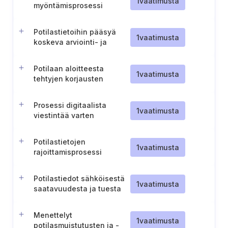
1
vaatimusta
myöntämisprosessi
Potilastietoihin pääsyä
1
vaatimusta
koskeva arviointi- ja
eskalointiprosessi
Potilaan aloitteesta
1
vaatimusta
tehtyjen korjausten
merkitseminen tietoihin
Prosessi digitaalista
1
vaatimusta
viestintää varten
potilaiden kanssa
Potilastietojen
1
vaatimusta
rajoittamisprosessi
Potilastiedot sähköisestä
1
vaatimusta
saatavuudesta ja tuesta
Menettelyt
1
vaatimusta
potilasmuistutusten ja -