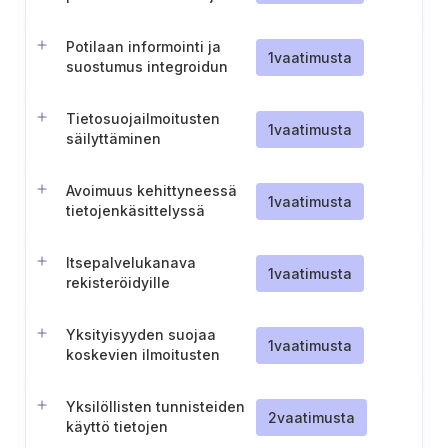
kutsujen lähettämiseen
Potilaan informointi ja
1
vaatimusta
suostumus integroidun
sosiaali- ja
terveydenhuollon
Tietosuojailmoitusten
dokumentaation osalta
1
vaatimusta
säilyttäminen
Avoimuus kehittyneessä
1
vaatimusta
tietojenkäsittelyssä
Itsepalvelukanava
1
vaatimusta
rekisteröidyille
Yksityisyyden suojaa
1
vaatimusta
koskevien ilmoitusten
julkaiseminen ja ylläpito
Yksilöllisten tunnisteiden
2
vaatimusta
käyttö tietojen
erottelemiseksi