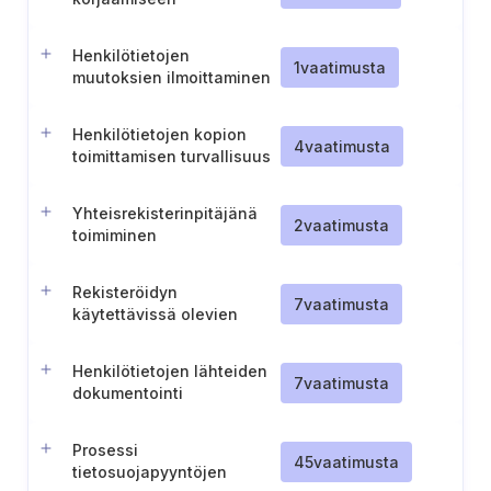
Henkilötietojen
1
vaatimusta
muutoksien ilmoittaminen
kolmansille osapuolille
Henkilötietojen kopion
4
vaatimusta
toimittamisen turvallisuus
Yhteisrekisterinpitäjänä
2
vaatimusta
toimiminen
Rekisteröidyn
7
vaatimusta
käytettävissä olevien
oikeuksien tunnistaminen
Henkilötietojen lähteiden
7
vaatimusta
dokumentointi
tietojärjestelmille
Prosessi
45
vaatimusta
tietosuojapyyntöjen