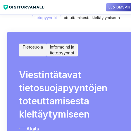
Luo ISMS-tili
Sisältökirjasto
Informointi ja
Viestintätavat tietosuojapyyntöjen
tietopyynnöt
toteuttamisesta kieltäytymiseen
Tietosuoja
Informointi ja
tietopyynnöt
Viestintätavat
tietosuojapyyntöjen
toteuttamisesta
kieltäytymiseen
Aloita