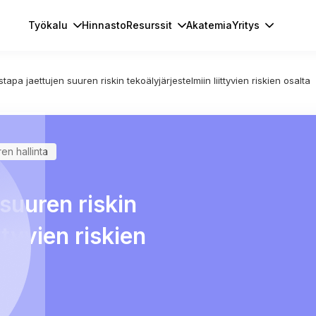
Työkalu
Hinnasto
Resurssit
Akatemia
Yritys
stapa jaettujen suuren riskin tekoälyjärjestelmiin liittyvien riskien osalta
en hallinta
 suuren riskin
ttyvien riskien