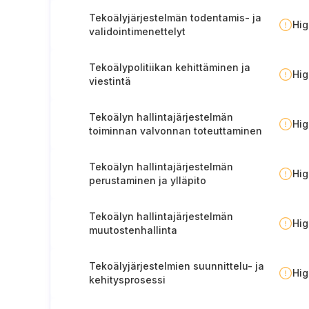
Tekoälyjärjestelmän todentamis- ja
Hi
validointimenettelyt
Tekoälypolitiikan kehittäminen ja
Hi
viestintä
Tekoälyn hallintajärjestelmän
Hi
toiminnan valvonnan toteuttaminen
Tekoälyn hallintajärjestelmän
Hi
perustaminen ja ylläpito
Tekoälyn hallintajärjestelmän
Hi
muutostenhallinta
Tekoälyjärjestelmien suunnittelu- ja
Hi
kehitysprosessi