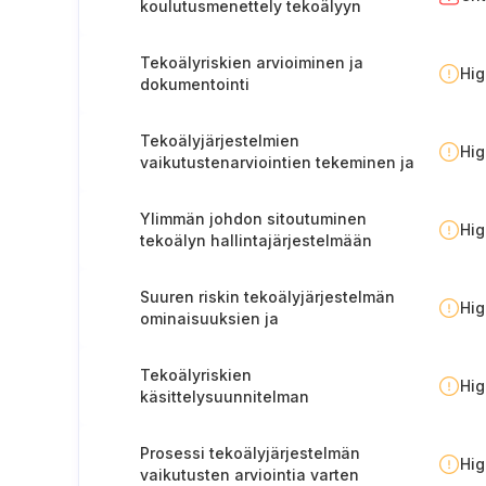
koulutusmenettely tekoälyyn
Tekoälyriskien arvioiminen ja
Hi
dokumentointi
Tekoälyjärjestelmien
Hi
vaikutustenarviointien tekeminen ja
dokumentointi
Ylimmän johdon sitoutuminen
Hi
tekoälyn hallintajärjestelmään
Suuren riskin tekoälyjärjestelmän
Hi
ominaisuuksien ja
käyttötarkoituksen dokumentointi
Tekoälyriskien
Hi
käsittelysuunnitelman
toteuttaminen, todentaminen ja
päivittäminen
Prosessi tekoälyjärjestelmän
Hi
vaikutusten arviointia varten