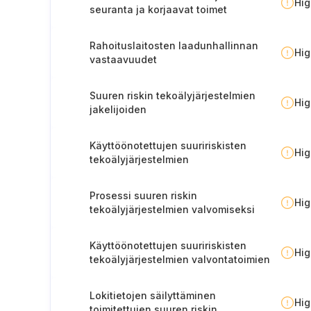
Hi
seuranta ja korjaavat toimet
suuririskisten tekoälyjärjestelmien
osalta
Rahoituslaitosten laadunhallinnan
Hi
vastaavuudet
Suuren riskin tekoälyjärjestelmien
Hi
jakelijoiden
vaatimustenmukaisuusprosessi
Käyttöönotettujen suuririskisten
Hi
tekoälyjärjestelmien
toimintaprosessi
Prosessi suuren riskin
Hi
tekoälyjärjestelmien valvomiseksi
Käyttöönotettujen suuririskisten
Hi
tekoälyjärjestelmien valvontatoimien
lokin ylläpitäminen
Lokitietojen säilyttäminen
Hi
toimitettujen suuren riskin