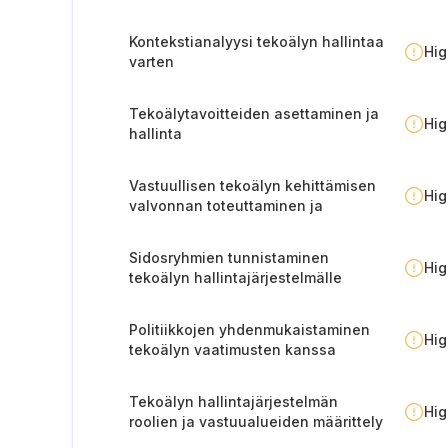
Kontekstianalyysi tekoälyn hallintaa
Hi
varten
Tekoälytavoitteiden asettaminen ja
Hi
hallinta
Vastuullisen tekoälyn kehittämisen
Hi
valvonnan toteuttaminen ja
todentaminen
Sidosryhmien tunnistaminen
Hi
tekoälyn hallintajärjestelmälle
Politiikkojen yhdenmukaistaminen
Hi
tekoälyn vaatimusten kanssa
Tekoälyn hallintajärjestelmän
Hi
roolien ja vastuualueiden määrittely
ja niistä tiedottaminen