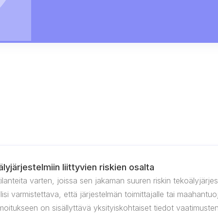
yjärjestelmiin liittyvien riskien osalta
 tilanteita varten, joissa sen jakaman suuren riskin tekoälyjä
isi varmistettava, että järjestelmän toimittajalle tai maahantuoja
 Ilmoitukseen on sisällyttävä yksityiskohtaiset tiedot vaatimust