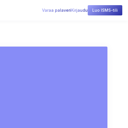
Varaa palaveri
Kirjaudu
Luo ISMS-tili