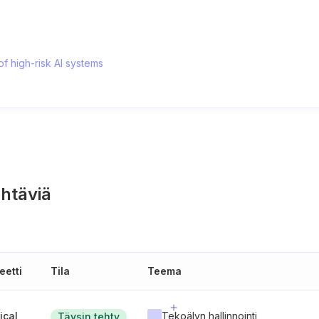
 of high-risk AI systems
htäviä
eetti
Tila
Teema
tical
Tekoälyn hallinnointi
Täysin tehty