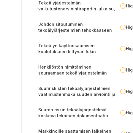
Tekoälyjärjestelmän
Hi
vaikutustenarviointiraportin julkaisu,
tiedottaminen ja ylläpito
Johdon sitoutuminen
Hi
tekoälyjärjestelmien tehokkaaseen
hallinnointiin
Tekoälyn käyttöosaamisen
Hi
koulutukseen liittyvän lokin
ylläpitäminen
Henkilöstön nimittäminen
Hi
seuraamaan tekoälyjärjestelmän
luokitusten muutoksia
Suuririskisten tekoälyjärjestelmien
Hi
vaatimustenmukaisuuden arviointi ja
rekisteröinti
Suuren riskin tekoälyjärjestelmiä
Hi
koskeva tekninen dokumentaatio
Markkinoille saattamisen jälkeinen