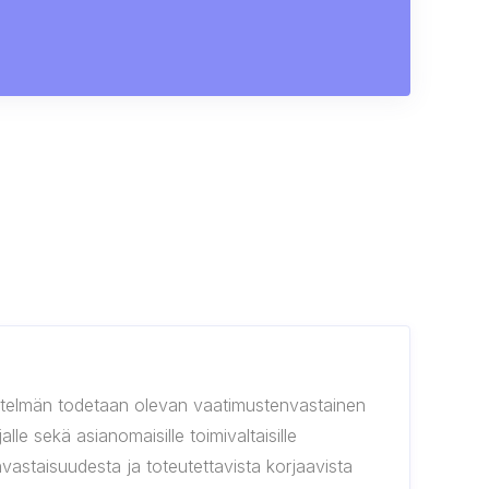
rjestelmän todetaan olevan vaatimustenvastainen
lle sekä asianomaisille toimivaltaisille
envastaisuudesta ja toteutettavista korjaavista