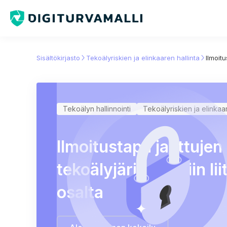
Sisältökirjasto
Tekoälyriskien ja elinkaaren hallinta
Ilmoitu
Tekoälyn hallinnointi
Tekoälyriskien ja elinkaar
Ilmoitustapa jaettujen
tekoälyjärjestelmiin lii
osalta