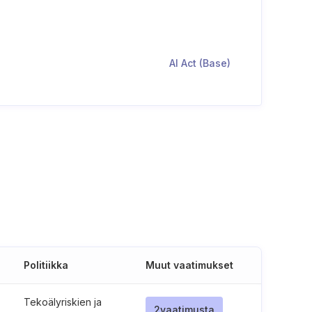
AI Act (Base)
Politiikka
Muut vaatimukset
Tekoälyriskien ja
2
vaatimusta