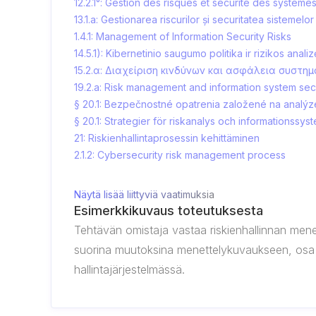
12.2.1°: Gestion des risques et sécurité des système
13.1.a: Gestionarea riscurilor și securitatea sistemelo
1.4.1: Management of Information Security Risks
14.5.1): Kibernetinio saugumo politika ir rizikos analiz
15.2.α: Διαχείριση κινδύνων και ασφάλεια συστ
19.2.a: Risk management and information system sec
§ 20.1: Bezpečnostné opatrenia založené na analýze
§ 20.1: Strategier för riskanalys och informationssy
21: Riskienhallintaprosessin kehittäminen
2.1.2: Cybersecurity risk management process
Näytä lisää liittyviä vaatimuksia
Esimerkkikuvaus toteutuksesta
Tehtävän omistaja vastaa riskienhallinnan men
suorina muutoksina menettelykuvaukseen, osa hyv
hallintajärjestelmässä.