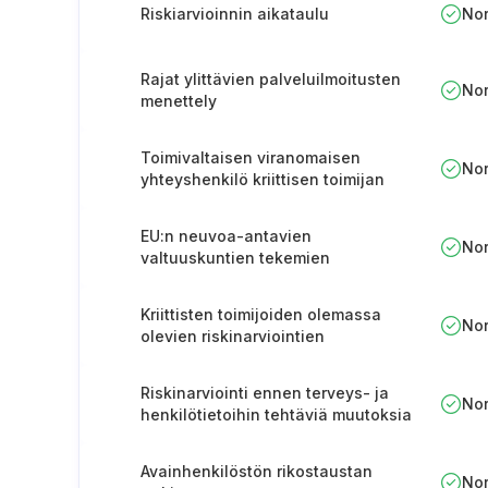
Riskiarvioinnin aikataulu
No
Rajat ylittävien palveluilmoitusten
No
menettely
Toimivaltaisen viranomaisen
No
yhteyshenkilö kriittisen toimijan
osalta
EU:n neuvoa-antavien
No
valtuuskuntien tekemien
tietopyyntöjen käsittely
Kriittisten toimijoiden olemassa
No
olevien riskinarviointien
hyödyntäminen
Riskinarviointi ennen terveys- ja
No
henkilötietoihin tehtäviä muutoksia
Avainhenkilöstön rikostaustan
No