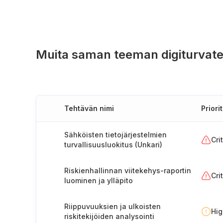
Muita saman teeman digiturvate
Tehtävän nimi
Priorit
Sähköisten tietojärjestelmien
Cri
turvallisuusluokitus (Unkari)
Riskienhallinnan viitekehys-raportin
Cri
luominen ja ylläpito
Riippuvuuksien ja ulkoisten
Hi
riskitekijöiden analysointi