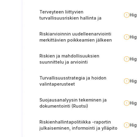
Terveyteen liittyvien
Hi
turvallisuusriskien hallinta ja
valvonta
Riskiarvioinnin uudelleenarviointi
Hi
merkittävien poikkeamien jälkeen
Riskien ja mahdollisuuksien
Hi
suunnittelu ja arviointi
Turvallisuusstrategia ja hoidon
Hi
valintaperusteet
Suojausanalyysin tekeminen ja
Hi
dokumentointi (Ruotsi)
Riskienhallintapolitiikka -raportin
Hi
julkaiseminen, informointi ja ylläpito