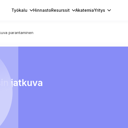
Työkalu
Hinnasto
Resurssit
Akatemia
Yritys
atkuva parantaminen
in jatkuva