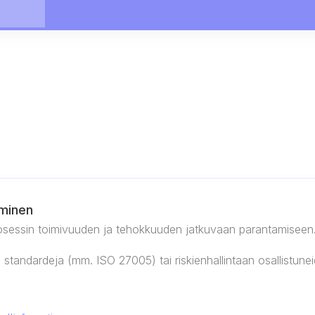
aminen
aprosessin toimivuuden ja tehokkuuden jatkuvaan parantamiseen
tandardeja (mm. ISO 27005) tai riskienhallintaan osallistuneid