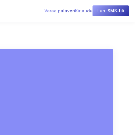
Varaa palaveri
Kirjaudu
Luo ISMS-tili