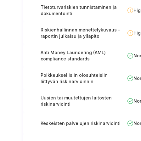
Tietoturvariskien tunnistaminen ja
Hi
dokumentointi
Riskienhallinnan menettelykuvaus -
Hi
raportin julkaisu ja ylläpito
Anti Money Laundering (AML)
No
compliance standards
Poikkeuksellisiin olosuhteisiin
No
liittyvän riskinarvioinnin
säännöllinen tarkistaminen ja
päivittäminen
Uusien tai muutettujen laitosten
No
riskinarviointi
Keskeisten palvelujen riskinarviointi
No