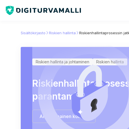
Sisältökirjasto
Riskien hallinta
Riskienhallintaprosessin j
Riskien hallinta ja johtaminen
Riskien hallinta
Riskienhallintaprosess
parantaminen
Aloita ilmainen kokeilu