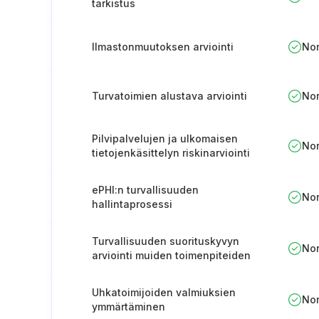
tarkistus
Ilmastonmuutoksen arviointi
No
Turvatoimien alustava arviointi
No
Pilvipalvelujen ja ulkomaisen
No
tietojenkäsittelyn riskinarviointi
ePHI:n turvallisuuden
No
hallintaprosessi
Turvallisuuden suorituskyvyn
No
arviointi muiden toimenpiteiden
avulla
Uhkatoimijoiden valmiuksien
No
ymmärtäminen