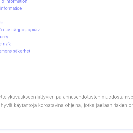
s d'information
r informatice
ės
ημάτων πληροφοριών
urity
 rizík
stemens säkerhet
ettelykuvaukseen liittyvien parannusehdotusten muodostamise
iä käytäntöjä korostavina ohjeina, jotka jaellaan riskien omi