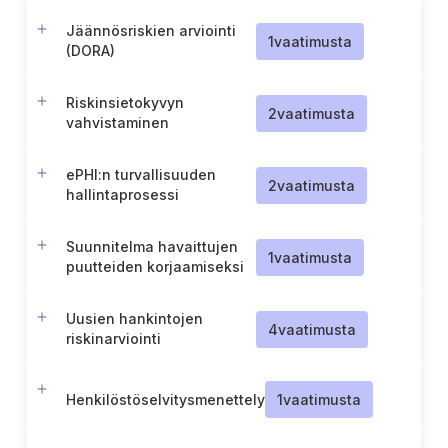
Jäännösriskien arviointi
1
vaatimusta
(DORA)
Riskinsietokyvyn
2
vaatimusta
vahvistaminen
ePHI:n turvallisuuden
2
vaatimusta
hallintaprosessi
Suunnitelma havaittujen
1
vaatimusta
puutteiden korjaamiseksi
Uusien hankintojen
4
vaatimusta
riskinarviointi
Henkilöstöselvitysmenettely
1
vaatimusta