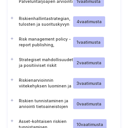
Palveluntarjoajien arviointi
1
vaatimusta
Riskienhallintastrategian,
4
vaatimusta
tulosten ja suorituskyvyn
arviointi
Risk management policy -
1
vaatimusta
report publishing,
informing and
maintenance
Strategiset mahdollisuudet
2
vaatimusta
ja positiiviset riskit
Riskienarvioinnin
3
vaatimusta
viitekehyksen luominen ja
ylläpito
Riskien tunnistaminen ja
0
vaatimusta
arviointi tietoaineistojen
luokittelun perusteella
Asset-kohtaisen riskien
10
vaatimusta
tunnistamisen