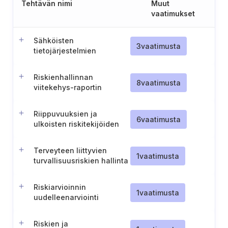
Tehtävän nimi
Muut
vaatimukset
Sähköisten
3
vaatimusta
tietojärjestelmien
turvallisuusluokitus
(Unkari)
Riskienhallinnan
8
vaatimusta
viitekehys-raportin
luominen ja ylläpito
Riippuvuuksien ja
6
vaatimusta
ulkoisten riskitekijöiden
analysointi
Terveyteen liittyvien
1
vaatimusta
turvallisuusriskien hallinta
ja valvonta
Riskiarvioinnin
1
vaatimusta
uudelleenarviointi
merkittävien poikkeamien
jälkeen
Riskien ja