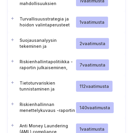
1
vaatimusta
mahdollisuuksien
suunnittelu ja arviointi
Turvallisuusstrategia ja
1
vaatimusta
hoidon valintaperusteet
Suojausanalyysin
2
vaatimusta
tekeminen ja
dokumentointi (Ruotsi)
Riskienhallintapolitiikka -
7
vaatimusta
raportin julkaiseminen,
informointi ja ylläpito
Tietoturvariskien
112
vaatimusta
tunnistaminen ja
dokumentointi
Riskienhallinnan
140
vaatimusta
menettelykuvaus -raportin
julkaisu ja ylläpito
Anti Money Laundering
1
vaatimusta
(AML) compliance