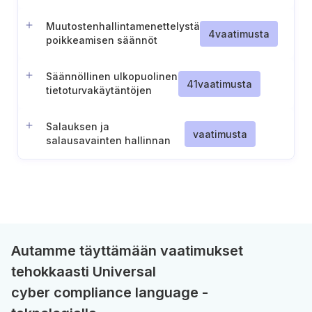
havaitseminen
Muutostenhallintamenettelystä
4
vaatimusta
poikkeamisen säännöt
Säännöllinen ulkopuolinen
41
vaatimusta
tietoturvakäytäntöjen
auditointi
Salauksen ja
vaatimusta
salausavainten hallinnan
huomiointi
riskienhallintamenettelyissä
Autamme täyttämään vaatimukset
tehokkaasti Universal
cyber compliance language -