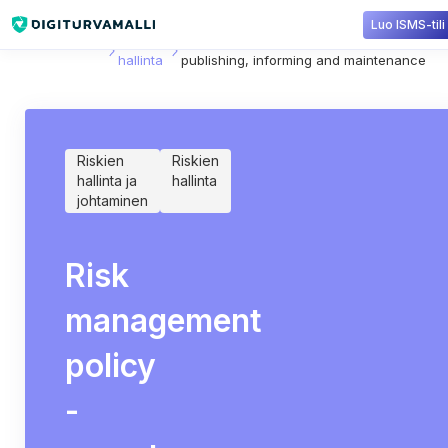
Luo ISMS-tili
Sisältökirjasto
Riskien
Risk management policy -report
hallinta
publishing, informing and maintenance
Riskien
Riskien
hallinta ja
hallinta
johtaminen
Risk
management
policy
-