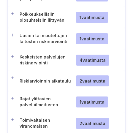
standards
Poikkeuksellisiin
1
vaatimusta
olosuhteisiin liittyvän
riskinarvioinnin
säännöllinen
Uusien tai muutettujen
tarkistaminen ja
1
vaatimusta
laitosten riskinarviointi
päivittäminen
Keskeisten palvelujen
4
vaatimusta
riskinarviointi
Riskiarvioinnin aikataulu
2
vaatimusta
Rajat ylittävien
1
vaatimusta
palveluilmoitusten
menettely
Toimivaltaisen
2
vaatimusta
viranomaisen
yhteyshenkilö kriittisen