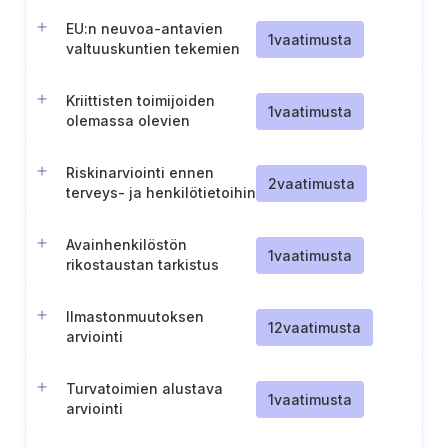
toimijan osalta
EU:n neuvoa-antavien
1
vaatimusta
valtuuskuntien tekemien
tietopyyntöjen käsittely
Kriittisten toimijoiden
1
vaatimusta
olemassa olevien
riskinarviointien
hyödyntäminen
Riskinarviointi ennen
2
vaatimusta
terveys- ja henkilötietoihin
tehtäviä muutoksia
Avainhenkilöstön
1
vaatimusta
rikostaustan tarkistus
Ilmastonmuutoksen
12
vaatimusta
arviointi
Turvatoimien alustava
1
vaatimusta
arviointi