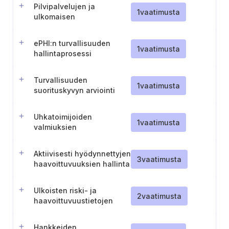
Pilvipalvelujen ja
1
vaatimusta
ulkomaisen
tietojenkäsittelyn
riskinarviointi
ePHI:n turvallisuuden
1
vaatimusta
hallintaprosessi
Turvallisuuden
1
vaatimusta
suorituskyvyn arviointi
muiden toimenpiteiden
avulla
Uhkatoimijoiden
1
vaatimusta
valmiuksien
ymmärtäminen
Aktiivisesti hyödynnettyjen
3
vaatimusta
haavoittuvuuksien hallinta
Ulkoisten riski- ja
2
vaatimusta
haavoittuvuustietojen
integrointi
Hankkeiden