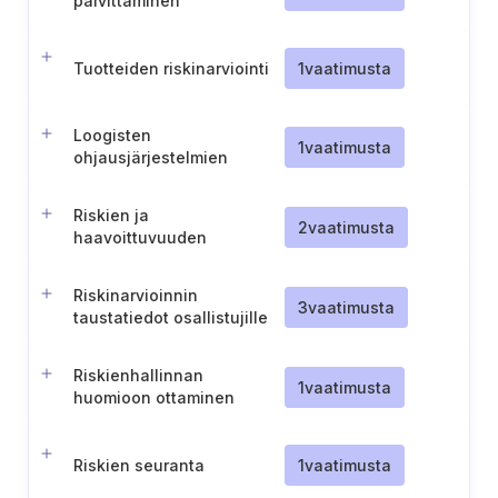
päivittäminen
Tuotteiden riskinarviointi
1
vaatimusta
Loogisten
1
vaatimusta
ohjausjärjestelmien
riskiluokitusjärjestelmä
Riskien ja
2
vaatimusta
haavoittuvuuden
uudelleenarvioinnin
tiheyden ja kriteerien
Riskinarvioinnin
määrittäminen
3
vaatimusta
taustatiedot osallistujille
Riskienhallinnan
1
vaatimusta
huomioon ottaminen
strategisessa
päätöksenteossa
Riskien seuranta
1
vaatimusta