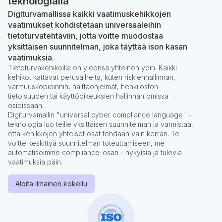
teknologialla
Digiturvamallissa kaikki vaatimuskehikkojen
vaatimukset kohdistetaan universaaleihin
tietoturvatehtäviin, jotta voitte muodostaa
yksittäisen suunnitelman, joka täyttää ison kasan
vaatimuksia.
Tietoturvakehikoilla on yleensä yhteinen ydin. Kaikki
kehikot kattavat perusaiheita, kuten riskienhallinnan,
varmuuskopioinnin, haittaohjelmat, henkilöstön
tietoisuuden tai käyttöoikeuksien hallinnan omissa
osioissaan.
Digiturvamallin "universal cyber compliance language" -
teknologia luo teille yksittäisen suunnitelman ja varmistaa,
että kehikkojen yhteiset osat tehdään vain kerran. Te
voitte keskittyä suunnitelman toteuttamiseen, me
automatisoimme compliance-osan - nykyisiä ja tulevia
vaatimuksia päin.
Aloita ilmainen kokeilu