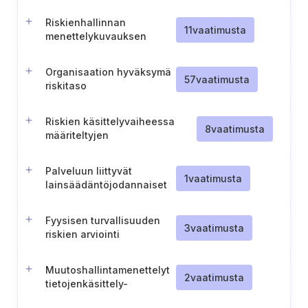
arviointi sekä käytetyt
asteikot
Riskienhallinnan
11
vaatimusta
menettelykuvauksen
hyväksyminen
Organisaation hyväksymä
57
vaatimusta
riskitaso
Riskien käsittelyvaiheessa
8
vaatimusta
määriteltyjen
tietoturvallisuustoimenpiteiden
arviointi
Palveluun liittyvät
1
vaatimusta
lainsäädäntöjodannaiset
riskit
Fyysisen turvallisuuden
3
vaatimusta
riskien arviointi
Muutoshallintamenettelyt
2
vaatimusta
tietojenkäsittely-
ympäristöissä (TL IV)