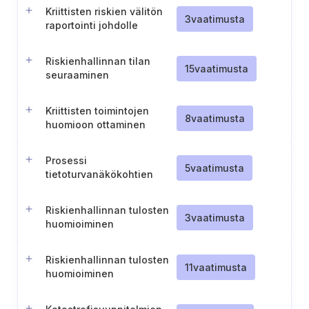
Kriittisten riskien välitön
3
vaatimusta
raportointi johdolle
Riskienhallinnan tilan
15
vaatimusta
seuraaminen
Kriittisten toimintojen
8
vaatimusta
huomioon ottaminen
riskienhallinnassa
Prosessi
5
vaatimusta
tietoturvanäkökohtien
sisällyttämiseksi
projektinhallintaan
Riskienhallinnan tulosten
3
vaatimusta
huomioiminen
auditointimenettelyissä
Riskienhallinnan tulosten
11
vaatimusta
huomioiminen
jatkuvuussuunnittelussa