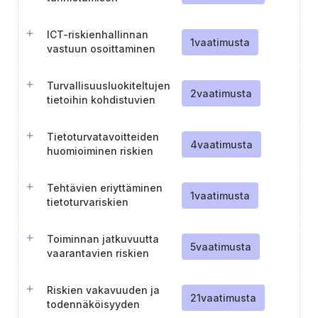
mahdollistaminen
hallintajärjestelmässä
ICT-riskienhallinnan
1
vaatimusta
vastuun osoittaminen
asianmukaiselle toimijalle
Turvallisuusluokiteltujen
2
vaatimusta
tietoihin kohdistuvien
riskien huomioiminen
riskienhallinnassa
Tietoturvatavoitteiden
4
vaatimusta
huomioiminen riskien
arvioinnissa
Tehtävien eriyttäminen
1
vaatimusta
tietoturvariskien
hallinnassa
Toiminnan jatkuvuutta
5
vaatimusta
vaarantavien riskien
tunnistaminen ja niiden
käsittelysuunnitelmat
Riskien vakavuuden ja
21
vaatimusta
todennäköisyyden