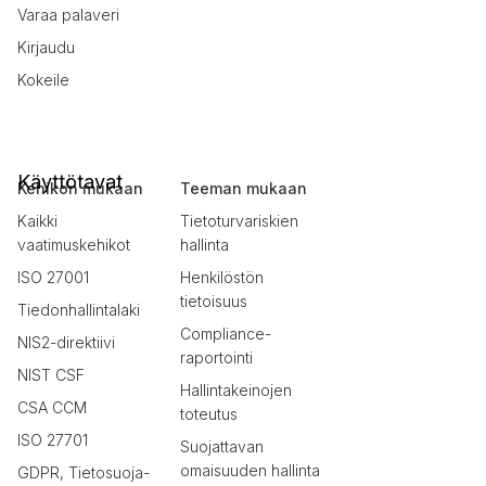
Varaa palaveri
Kirjaudu
Kokeile
Käyttötavat
Kehikon mukaan
Teeman mukaan
Kaikki
Tietoturvariskien
vaatimuskehikot
hallinta
ISO 27001
Henkilöstön
tietoisuus
Tiedonhallintalaki
Compliance-
NIS2-direktiivi
raportointi
NIST CSF
Hallintakeinojen
CSA CCM
toteutus
ISO 27701
Suojattavan
omaisuuden hallinta
GDPR, Tietosuoja-