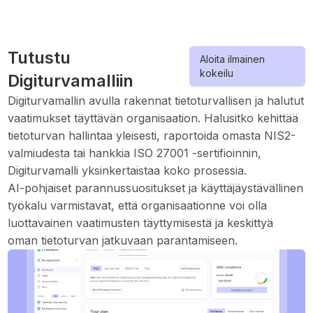
Tutustu
Aloita ilmainen
kokeilu
Digiturvamalliin
Digiturvamallin avulla rakennat tietoturvallisen ja halutut
vaatimukset täyttävän organisaation. Halusitko kehittää
tietoturvan hallintaa yleisesti, raportoida omasta NIS2-
valmiudesta tai hankkia ISO 27001 -sertifioinnin,
Digiturvamalli yksinkertaistaa koko prosessia.
AI-pohjaiset parannussuositukset ja käyttäjäystävällinen
työkalu varmistavat, että organisaationne voi olla
luottavainen vaatimusten täyttymisestä ja keskittyä
oman tietoturvan jatkuvaan parantamiseen.