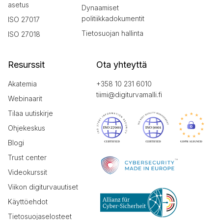
asetus
Dynaamiset
politiikkadokumentit
ISO 27017
Tietosuojan hallinta
ISO 27018
Resurssit
Ota yhteyttä
Akatemia
+358 10 231 6010
tiimi@digiturvamalli.fi
Webinaarit
Tilaa uutiskirje
Ohjekeskus
Blogi
Trust center
Videokurssit
Viikon digiturvauutiset
Käyttöehdot
Tietosuojaselosteet