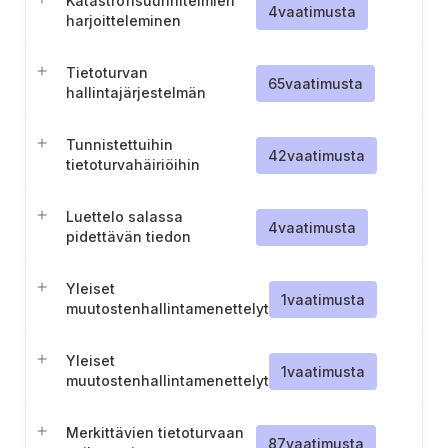
Katastrofisuunnitelmien
4
vaatimusta
harjoitteleminen
Tietoturvan
65
vaatimusta
hallintajärjestelmän
toteuttamisen
säännöllinen sisäinen
Tunnistettuihin
valvonta
42
vaatimusta
tietoturvahäiriöihin
liittyvien riskien
dokumentointi
Luettelo salassa
4
vaatimusta
pidettävän tiedon
käsittelyä edellyttävistä
työtehtävistä
Yleiset
1
vaatimusta
muutostenhallintamenettelyt
(ST IV-III)
Yleiset
1
vaatimusta
muutostenhallintamenettelyt
(ST II)
Merkittävien tietoturvaan
87
vaatimusta