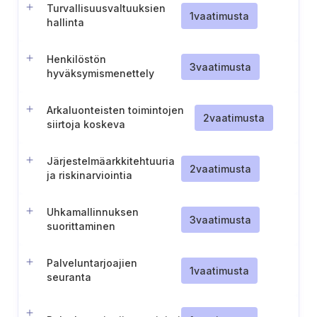
Turvallisuusvaltuuksien
1
vaatimusta
hallinta
Henkilöstön
3
vaatimusta
hyväksymismenettely
Arkaluonteisten toimintojen
2
vaatimusta
siirtoja koskeva
turvallisuusarviointimenettely
Järjestelmäarkkitehtuuria
2
vaatimusta
ja riskinarviointia
koskevan asiakirjan
luominen ja ylläpitäminen.
Uhkamallinnuksen
3
vaatimusta
suorittaminen
Palveluntarjoajien
1
vaatimusta
seuranta