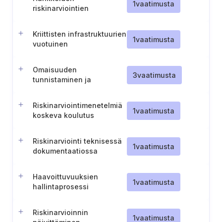
1
vaatimusta
riskinarviointien
toimittaminen Tanskan
energiavirastolle (Tanska).
Kriittisten infrastruktuurien
1
vaatimusta
vuotuinen
kyberturvallisuusarviointi
ja raportointi
Omaisuuden
3
vaatimusta
tunnistaminen ja
dokumentointi (Tšekki)
Riskinarviointimenetelmiä
1
vaatimusta
koskeva koulutus
Riskinarviointi teknisessä
1
vaatimusta
dokumentaatiossa
Haavoittuvuuksien
1
vaatimusta
hallintaprosessi
Riskinarvioinnin
1
vaatimusta