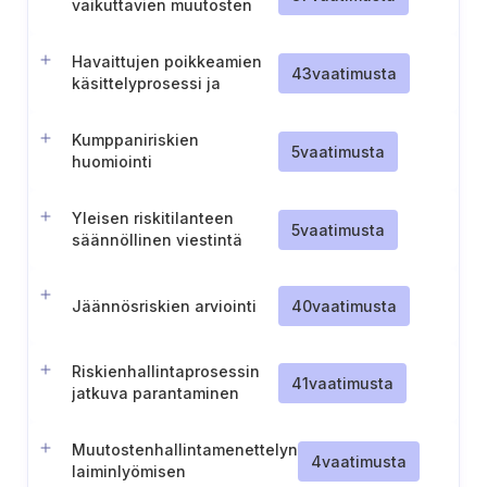
vaikuttavien muutosten
arviointiprosessi ja
dokumentointi
Havaittujen poikkeamien
43
vaatimusta
käsittelyprosessi ja
dokumentointi
Kumppaniriskien
5
vaatimusta
huomiointi
tietoturvariskien
hallinnassa
Yleisen riskitilanteen
5
vaatimusta
säännöllinen viestintä
organisaation johdolle
Jäännösriskien arviointi
40
vaatimusta
Riskienhallintaprosessin
41
vaatimusta
jatkuva parantaminen
Muutostenhallintamenettelyn
4
vaatimusta
laiminlyömisen