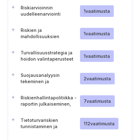
Riskiarvioinnin
1
vaatimusta
uudelleenarviointi
merkittävien poikkeamien
jälkeen
Riskien ja
1
vaatimusta
mahdollisuuksien
suunnittelu ja arviointi
Turvallisuusstrategia ja
1
vaatimusta
hoidon valintaperusteet
Suojausanalyysin
2
vaatimusta
tekeminen ja
dokumentointi (Ruotsi)
Riskienhallintapolitiikka -
7
vaatimusta
raportin julkaiseminen,
informointi ja ylläpito
Tietoturvariskien
112
vaatimusta
tunnistaminen ja
dokumentointi