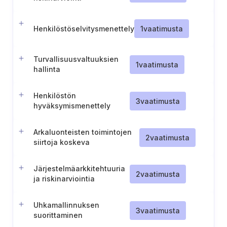
Henkilöstöselvitysmenettely
1
vaatimusta
Turvallisuusvaltuuksien
1
vaatimusta
hallinta
Henkilöstön
3
vaatimusta
hyväksymismenettely
Arkaluonteisten toimintojen
2
vaatimusta
siirtoja koskeva
turvallisuusarviointimenettely
Järjestelmäarkkitehtuuria
2
vaatimusta
ja riskinarviointia
koskevan asiakirjan
luominen ja ylläpitäminen.
Uhkamallinnuksen
3
vaatimusta
suorittaminen