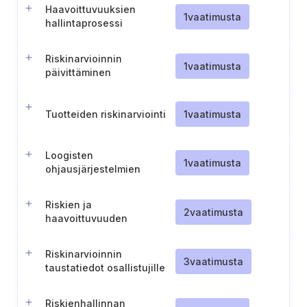
Haavoittuvuuksien
1
vaatimusta
hallintaprosessi
Riskinarvioinnin
1
vaatimusta
päivittäminen
Tuotteiden riskinarviointi
1
vaatimusta
Loogisten
1
vaatimusta
ohjausjärjestelmien
riskiluokitusjärjestelmä
Riskien ja
2
vaatimusta
haavoittuvuuden
uudelleenarvioinnin
tiheyden ja kriteerien
Riskinarvioinnin
määrittäminen
3
vaatimusta
taustatiedot osallistujille
Riskienhallinnan