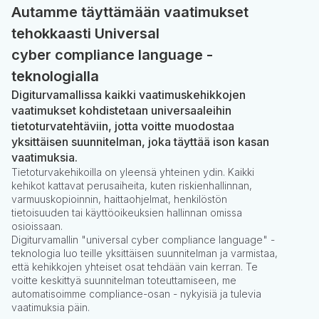
Autamme täyttämään vaatimukset
tehokkaasti Universal
cyber compliance language -
teknologialla
Digiturvamallissa kaikki vaatimuskehikkojen
vaatimukset kohdistetaan universaaleihin
tietoturvatehtäviin, jotta voitte muodostaa
yksittäisen suunnitelman, joka täyttää ison kasan
vaatimuksia.
Tietoturvakehikoilla on yleensä yhteinen ydin. Kaikki
kehikot kattavat perusaiheita, kuten riskienhallinnan,
varmuuskopioinnin, haittaohjelmat, henkilöstön
tietoisuuden tai käyttöoikeuksien hallinnan omissa
osioissaan.
Digiturvamallin "universal cyber compliance language" -
teknologia luo teille yksittäisen suunnitelman ja varmistaa,
että kehikkojen yhteiset osat tehdään vain kerran. Te
voitte keskittyä suunnitelman toteuttamiseen, me
automatisoimme compliance-osan - nykyisiä ja tulevia
vaatimuksia päin.