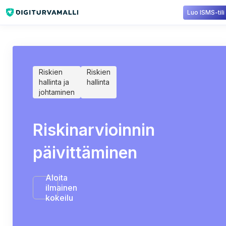
Luo ISMS-tili
Sisältökirjasto
Riskien hallinta
Riskinarvioinnin päivittäminen
Riskien
Riskien
hallinta ja
hallinta
johtaminen
Riskinarvioinnin
päivittäminen
Aloita
ilmainen
kokeilu