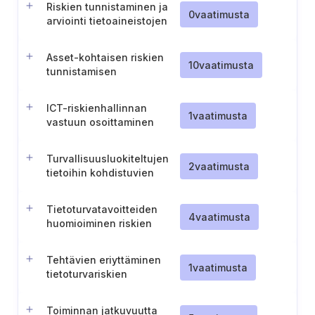
Riskien tunnistaminen ja
0
vaatimusta
arviointi tietoaineistojen
luokittelun perusteella
Asset-kohtaisen riskien
10
vaatimusta
tunnistamisen
mahdollistaminen
hallintajärjestelmässä
ICT-riskienhallinnan
1
vaatimusta
vastuun osoittaminen
asianmukaiselle toimijalle
Turvallisuusluokiteltujen
2
vaatimusta
tietoihin kohdistuvien
riskien huomioiminen
riskienhallinnassa
Tietoturvatavoitteiden
4
vaatimusta
huomioiminen riskien
arvioinnissa
Tehtävien eriyttäminen
1
vaatimusta
tietoturvariskien
hallinnassa
Toiminnan jatkuvuutta