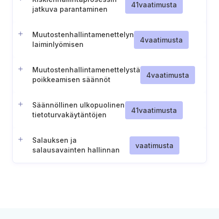
41
vaatimusta
jatkuva parantaminen
Muutostenhallintamenettelyn
4
vaatimusta
laiminlyömisen
havaitseminen
Muutostenhallintamenettelystä
4
vaatimusta
poikkeamisen säännöt
Säännöllinen ulkopuolinen
41
vaatimusta
tietoturvakäytäntöjen
auditointi
Salauksen ja
vaatimusta
salausavainten hallinnan
huomiointi
riskienhallintamenettelyissä