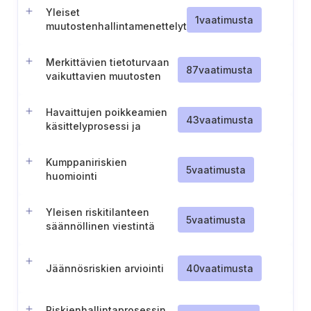
Yleiset
1
vaatimusta
muutostenhallintamenettelyt
(ST II)
Merkittävien tietoturvaan
87
vaatimusta
vaikuttavien muutosten
arviointiprosessi ja
dokumentointi
Havaittujen poikkeamien
43
vaatimusta
käsittelyprosessi ja
dokumentointi
Kumppaniriskien
5
vaatimusta
huomiointi
tietoturvariskien
hallinnassa
Yleisen riskitilanteen
5
vaatimusta
säännöllinen viestintä
organisaation johdolle
Jäännösriskien arviointi
40
vaatimusta
Riskienhallintaprosessin