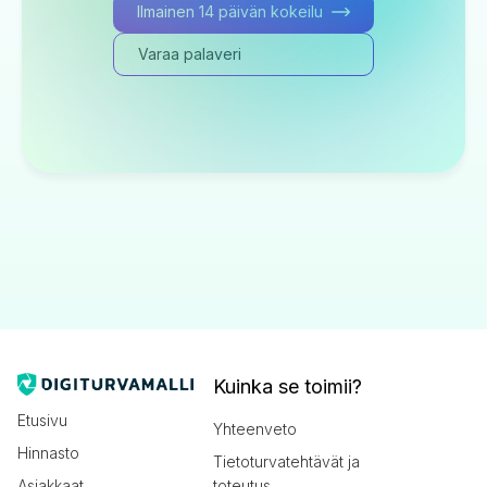
Ilmainen 14 päivän kokeilu
Varaa palaveri
Kuinka se toimii?
Etusivu
Yhteenveto
Hinnasto
Tietoturvatehtävät ja
Asiakkaat
toteutus