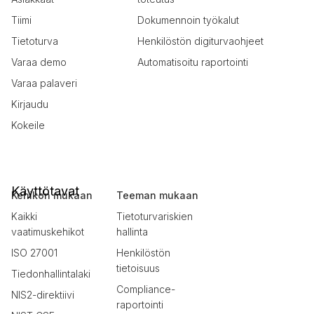
Tiimi
Dokumennoin työkalut
Tietoturva
Henkilöstön digiturvaohjeet
Varaa demo
Automatisoitu raportointi
Varaa palaveri
Kirjaudu
Kokeile
Käyttötavat
Kehikon mukaan
Teeman mukaan
Kaikki
Tietoturvariskien
vaatimuskehikot
hallinta
ISO 27001
Henkilöstön
tietoisuus
Tiedonhallintalaki
Compliance-
NIS2-direktiivi
raportointi