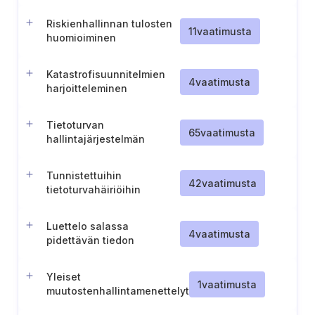
auditointimenettelyissä
Riskienhallinnan tulosten
11
vaatimusta
huomioiminen
jatkuvuussuunnittelussa
Katastrofisuunnitelmien
4
vaatimusta
harjoitteleminen
Tietoturvan
65
vaatimusta
hallintajärjestelmän
toteuttamisen
säännöllinen sisäinen
Tunnistettuihin
valvonta
42
vaatimusta
tietoturvahäiriöihin
liittyvien riskien
dokumentointi
Luettelo salassa
4
vaatimusta
pidettävän tiedon
käsittelyä edellyttävistä
työtehtävistä
Yleiset
1
vaatimusta
muutostenhallintamenettelyt
(ST IV-III)