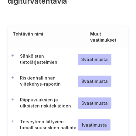
digiturvatehtäviä
Tehtävän nimi
Muut
vaatimukset
Sähköisten
3
vaatimusta
tietojärjestelmien
turvallisuusluokitus
(Unkari)
Riskienhallinnan
8
vaatimusta
viitekehys-raportin
luominen ja ylläpito
Riippuvuuksien ja
6
vaatimusta
ulkoisten riskitekijöiden
analysointi
Terveyteen liittyvien
1
vaatimusta
turvallisuusriskien hallinta
ja valvonta