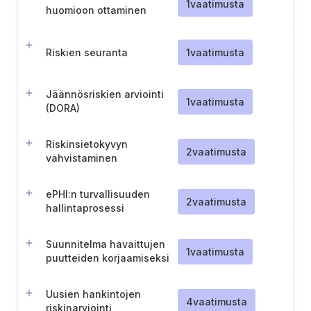
1
vaatimusta
huomioon ottaminen
strategisessa
päätöksenteossa
Riskien seuranta
1
vaatimusta
Jäännösriskien arviointi
1
vaatimusta
(DORA)
Riskinsietokyvyn
2
vaatimusta
vahvistaminen
ePHI:n turvallisuuden
2
vaatimusta
hallintaprosessi
Suunnitelma havaittujen
1
vaatimusta
puutteiden korjaamiseksi
Uusien hankintojen
4
vaatimusta
riskinarviointi