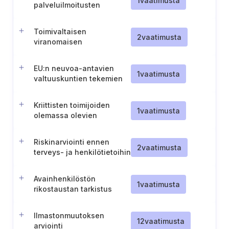
1
vaatimusta
palveluilmoitusten
menettely
Toimivaltaisen
2
vaatimusta
viranomaisen
yhteyshenkilö kriittisen
toimijan osalta
EU:n neuvoa-antavien
1
vaatimusta
valtuuskuntien tekemien
tietopyyntöjen käsittely
Kriittisten toimijoiden
1
vaatimusta
olemassa olevien
riskinarviointien
hyödyntäminen
Riskinarviointi ennen
2
vaatimusta
terveys- ja henkilötietoihin
tehtäviä muutoksia
Avainhenkilöstön
1
vaatimusta
rikostaustan tarkistus
Ilmastonmuutoksen
12
vaatimusta
arviointi