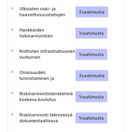
Ulkoisten riski- ja
2
vaatimusta
haavoittuvuustietojen
integrointi
Hankkeiden
1
vaatimusta
riskinarviointien
toimittaminen Tanskan
energiavirastolle (Tanska).
Kriittisten infrastruktuurien
1
vaatimusta
vuotuinen
kyberturvallisuusarviointi
ja raportointi
Omaisuuden
3
vaatimusta
tunnistaminen ja
dokumentointi (Tšekki)
Riskinarviointimenetelmiä
1
vaatimusta
koskeva koulutus
Riskinarviointi teknisessä
1
vaatimusta
dokumentaatiossa