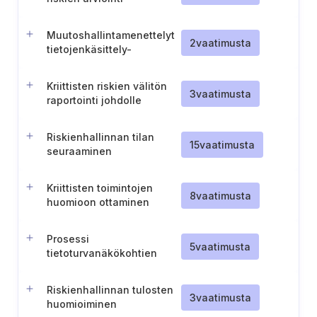
Muutoshallintamenettelyt
2
vaatimusta
tietojenkäsittely-
ympäristöissä (TL IV)
Kriittisten riskien välitön
3
vaatimusta
raportointi johdolle
Riskienhallinnan tilan
15
vaatimusta
seuraaminen
Kriittisten toimintojen
8
vaatimusta
huomioon ottaminen
riskienhallinnassa
Prosessi
5
vaatimusta
tietoturvanäkökohtien
sisällyttämiseksi
projektinhallintaan
Riskienhallinnan tulosten
3
vaatimusta
huomioiminen