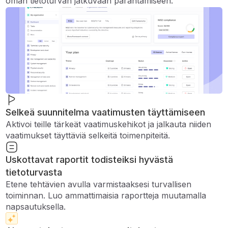
oman tietoturvan jatkuvaan parantamiseen.
Selkeä suunnitelma vaatimusten täyttämiseen
Aktivoi teille tärkeät vaatimuskehikot ja jalkauta niiden
vaatimukset täyttäviä selkeitä toimenpiteitä.
Uskottavat raportit todisteiksi hyvästä
tietoturvasta
Etene tehtävien avulla varmistaaksesi turvallisen
toiminnan. Luo ammattimaisia ​​raportteja muutamalla
napsautuksella.