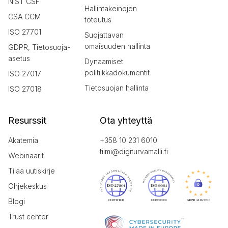
NIST CSF
Hallintakeinojen
CSA CCM
toteutus
ISO 27701
Suojattavan
omaisuuden hallinta
GDPR, Tietosuoja-
asetus
Dynaamiset
politiikkadokumentit
ISO 27017
Tietosuojan hallinta
ISO 27018
Resurssit
Ota yhteyttä
Akatemia
+358 10 231 6010
tiimi@digiturvamalli.fi
Webinaarit
Tilaa uutiskirje
Ohjekeskus
Blogi
Trust center