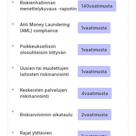
Riskienhallinnan
140
vaatimusta
menettelykuvaus -raportin
julkaisu ja ylläpito
Anti Money Laundering
1
vaatimusta
(AML) compliance
standards
Poikkeuksellisiin
1
vaatimusta
olosuhteisiin liittyvän
riskinarvioinnin
säännöllinen
Uusien tai muutettujen
tarkistaminen ja
1
vaatimusta
laitosten riskinarviointi
päivittäminen
Keskeisten palvelujen
4
vaatimusta
riskinarviointi
Riskiarvioinnin aikataulu
2
vaatimusta
Rajat ylittävien