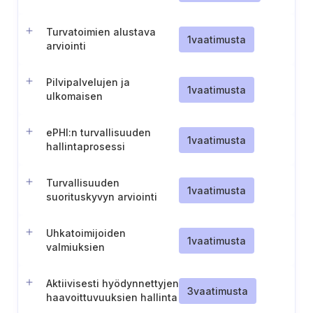
Turvatoimien alustava
1
vaatimusta
arviointi
Pilvipalvelujen ja
1
vaatimusta
ulkomaisen
tietojenkäsittelyn
riskinarviointi
ePHI:n turvallisuuden
1
vaatimusta
hallintaprosessi
Turvallisuuden
1
vaatimusta
suorituskyvyn arviointi
muiden toimenpiteiden
avulla
Uhkatoimijoiden
1
vaatimusta
valmiuksien
ymmärtäminen
Aktiivisesti hyödynnettyjen
3
vaatimusta
haavoittuvuuksien hallinta