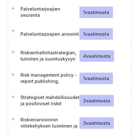
Palveluntarjoajien
1
vaatimusta
seuranta
Palveluntarjoajien arviointi
1
vaatimusta
Riskienhallintastrategian,
4
vaatimusta
tulosten ja suorituskyvyn
arviointi
Risk management policy -
1
vaatimusta
report publishing,
informing and
maintenance
Strategiset mahdollisuudet
2
vaatimusta
ja positiiviset riskit
Riskienarvioinnin
3
vaatimusta
viitekehyksen luominen ja
ylläpito