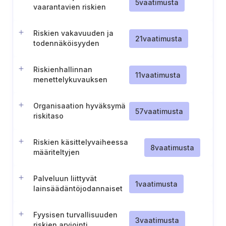
5
vaatimusta
vaarantavien riskien
tunnistaminen ja niiden
käsittelysuunnitelmat
Riskien vakavuuden ja
21
vaatimusta
todennäköisyyden
arviointi sekä käytetyt
asteikot
Riskienhallinnan
11
vaatimusta
menettelykuvauksen
hyväksyminen
Organisaation hyväksymä
57
vaatimusta
riskitaso
Riskien käsittelyvaiheessa
8
vaatimusta
määriteltyjen
tietoturvallisuustoimenpiteiden
arviointi
Palveluun liittyvät
1
vaatimusta
lainsäädäntöjodannaiset
riskit
Fyysisen turvallisuuden
3
vaatimusta
riskien arviointi