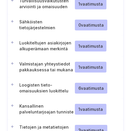
Turvallisuusvaikutusten
1
vaatimusta
arviointi ja omaisuuden
suojaustasojen määrittely
Sähköisten
0
vaatimusta
tietojärjestelmien
turvallisuusluokitus
(Unkari)
Luokiteltujen asiakirjojen
1
vaatimusta
alkuperämaan merkintä
Valmistajan yhteystiedot
1
vaatimusta
pakkauksessa tai mukana
olevissa asiakirjoissa
Loogisten tieto-
6
vaatimusta
omaisuuksien luokittelu
Kansallinen
1
vaatimusta
palveluntarjoajan tunniste
Tietojen ja metatietojen
3
vaatimusta