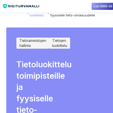
Luo ISMS-tili
Sisältökirjasto
Tietojen
Tietoluokittelu toimipisteille ja
luokittelu
fyysiselle tieto-omaisuudelle
Tietoaineistojen
Tietojen
hallinta
luokittelu
Tietoluokittelu
toimipisteille
ja
fyysiselle
tieto-