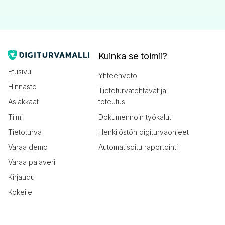
Kuinka se toimii?
Etusivu
Yhteenveto
Hinnasto
Tietoturvatehtävät ja
Asiakkaat
toteutus
Tiimi
Dokumennoin työkalut
Tietoturva
Henkilöstön digiturvaohjeet
Varaa demo
Automatisoitu raportointi
Varaa palaveri
Kirjaudu
Kokeile