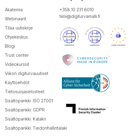
Akatemia
+358 10 231 6010
tiimi@digiturvamalli.fi
Webinaarit
Tilaa uutiskirje
Ohjekeskus
Blogi
Trust center
Videokurssit
Viikon digiturvauutiset
Käyttöehdot
Tietosuojaselosteet
Sisältöpankki: ISO 27001
Sisältöpankki: GDPR
Sisältöpankki: Katakri
Sisältöpankki: Tiedonhallintalaki