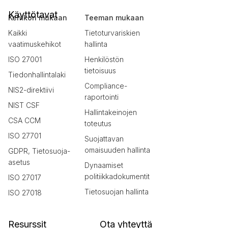
Käyttötavat
Kehikon mukaan
Teeman mukaan
Kaikki
Tietoturvariskien
vaatimuskehikot
hallinta
ISO 27001
Henkilöstön
tietoisuus
Tiedonhallintalaki
Compliance-
NIS2-direktiivi
raportointi
NIST CSF
Hallintakeinojen
CSA CCM
toteutus
ISO 27701
Suojattavan
omaisuuden hallinta
GDPR, Tietosuoja-
asetus
Dynaamiset
politiikkadokumentit
ISO 27017
Tietosuojan hallinta
ISO 27018
Resurssit
Ota yhteyttä