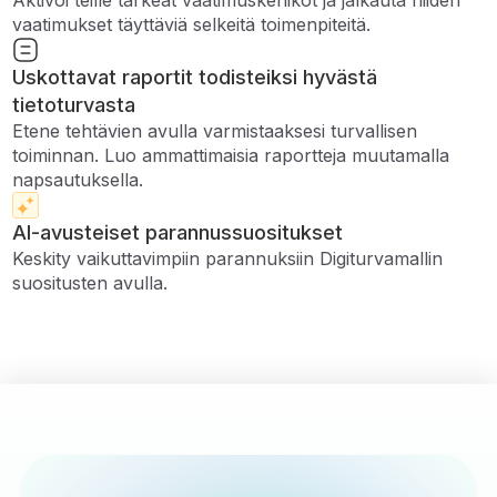
Aktivoi teille tärkeät vaatimuskehikot ja jalkauta niiden
vaatimukset täyttäviä selkeitä toimenpiteitä.
Uskottavat raportit todisteiksi hyvästä
tietoturvasta
Etene tehtävien avulla varmistaaksesi turvallisen
toiminnan. Luo ammattimaisia ​​raportteja muutamalla
napsautuksella.
AI-avusteiset parannussuositukset
Keskity vaikuttavimpiin parannuksiin Digiturvamallin
suositusten avulla.