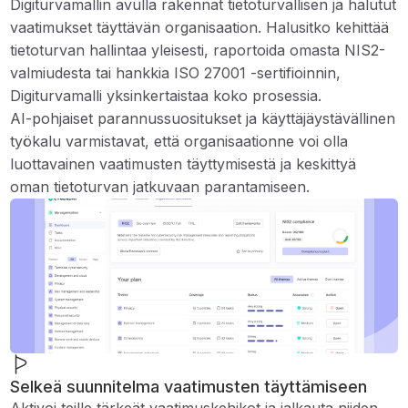
Digiturvamallin avulla rakennat tietoturvallisen ja halutut
vaatimukset täyttävän organisaation. Halusitko kehittää
tietoturvan hallintaa yleisesti, raportoida omasta NIS2-
valmiudesta tai hankkia ISO 27001 -sertifioinnin,
Digiturvamalli yksinkertaistaa koko prosessia.
AI-pohjaiset parannussuositukset ja käyttäjäystävällinen
työkalu varmistavat, että organisaationne voi olla
luottavainen vaatimusten täyttymisestä ja keskittyä
oman tietoturvan jatkuvaan parantamiseen.
Selkeä suunnitelma vaatimusten täyttämiseen