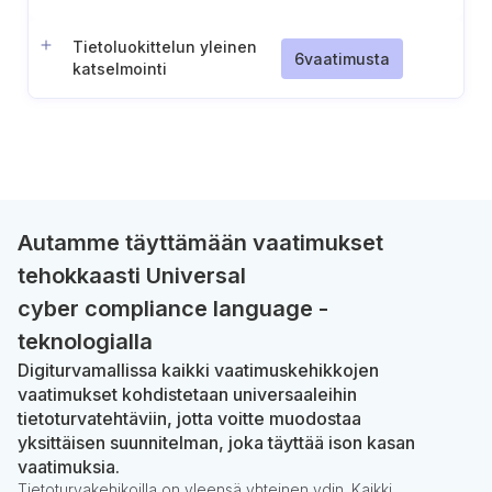
tietovälineiden
merkitseminen
Tietoluokittelun yleinen
6
vaatimusta
katselmointi
Autamme täyttämään vaatimukset
tehokkaasti Universal
cyber compliance language -
teknologialla
Digiturvamallissa kaikki vaatimuskehikkojen
vaatimukset kohdistetaan universaaleihin
tietoturvatehtäviin, jotta voitte muodostaa
yksittäisen suunnitelman, joka täyttää ison kasan
vaatimuksia.
Tietoturvakehikoilla on yleensä yhteinen ydin. Kaikki