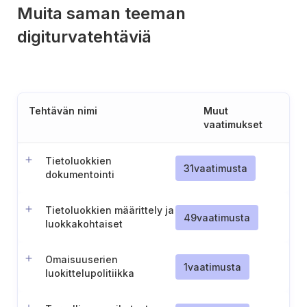
Muita saman teeman
digiturvatehtäviä
Tehtävän nimi
Muut
vaatimukset
Tietoluokkien
31
vaatimusta
dokumentointi
tietoaineistoille
Tietoluokkien määrittely ja
49
vaatimusta
luokkakohtaiset
suojausmenettelyt
Omaisuuserien
1
vaatimusta
luokittelupolitiikka