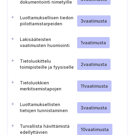
dokumentointi nimetyille
tietotyypeille
Luottamuksellisen tiedon
3
vaatimusta
piilottamistarpeiden
määrittäminen ja
toteuttaminen
Lakisääteisten
1
vaatimusta
vaatimusten huomiointi
tietoluokitteluun liittyvissä
merkinnöissä
Tietoluokittelu
2
vaatimusta
toimipisteille ja fyysiselle
tieto-omaisuudelle
Tietoluokkien
11
vaatimusta
merkitsemistapojen
määrittely ja
ohjeistaminen
Luottamuksellisten
3
vaatimusta
tietojen tunnistaminen
Turvallista hävittämistä
10
vaatimusta
edellyttävien