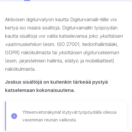
Aktiivisen digiturvatyön kautta Digiturvamalli-tilille voi
kertyä iso määrä sisältöjä. Digiturvamallin työpöydän
kautta sisältöjä voi valita katselevansa joko
yksittäisen
vaatimuskehikon
(esim. ISO 27001, tiedonhallintalaki,
GDPR) näkökulmasta tai
yksittäisen digiturvateeman
(esim. järjestelmien hallinta, etätyö ja mobiililaitteet)
näkökulmasta.
Joskus sisältöjä on kuitenkin tärkeää pystyä
katselemaan kokonaisuutena.
Yhteenvetonäkymät löytyvät työpöydällä ollessa
vasemman reunan valikosta.