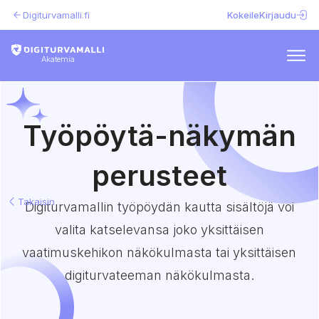
Digiturvamalli.fi
Kokeile
Kirjaudu
Akatemia
Työpöytä-näkymän
perusteet
Takaisin
Digiturvamallin työpöydän kautta sisältöjä voi
valita katselevansa joko yksittäisen
vaatimuskehikon näkökulmasta tai yksittäisen
digiturvateeman näkökulmasta.