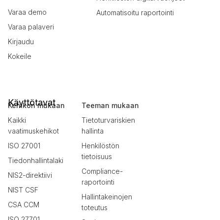
Varaa demo
Automatisoitu raportointi
Varaa palaveri
Kirjaudu
Kokeile
Käyttötavat
Kehikon mukaan
Teeman mukaan
Kaikki
Tietoturvariskien
vaatimuskehikot
hallinta
ISO 27001
Henkilöstön
tietoisuus
Tiedonhallintalaki
Compliance-
NIS2-direktiivi
raportointi
NIST CSF
Hallintakeinojen
CSA CCM
toteutus
ISO 27701