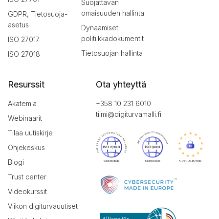
Suojattavan
omaisuuden hallinta
GDPR, Tietosuoja-
asetus
Dynaamiset
politiikkadokumentit
ISO 27017
Tietosuojan hallinta
ISO 27018
Resurssit
Ota yhteyttä
Akatemia
+358 10 231 6010
tiimi@digiturvamalli.fi
Webinaarit
Tilaa uutiskirje
Ohjekeskus
Blogi
Trust center
Videokurssit
Viikon digiturvauutiset