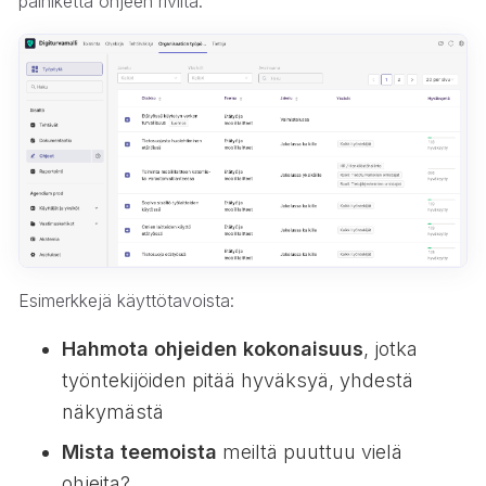
painiketta ohjeen riviltä.
Esimerkkejä käyttötavoista:
Hahmota ohjeiden kokonaisuus
, jotka
työntekijöiden pitää hyväksyä, yhdestä
näkymästä
Mista teemoista
meiltä puuttuu vielä
ohjeita?