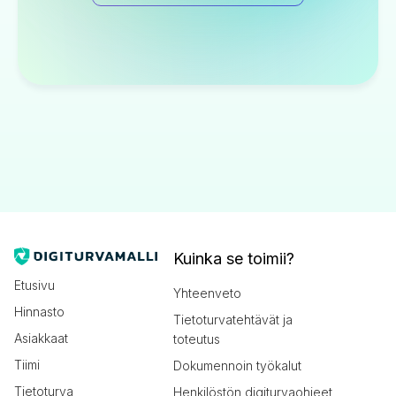
Kuinka se toimii?
Etusivu
Yhteenveto
Hinnasto
Tietoturvatehtävät ja
Asiakkaat
toteutus
Tiimi
Dokumennoin työkalut
Tietoturva
Henkilöstön digiturvaohjeet