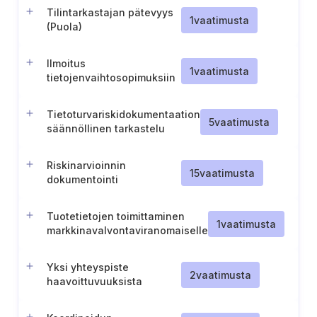
(Puola)
Tilintarkastajan pätevyys
1
vaatimusta
(Puola)
Ilmoitus
1
vaatimusta
tietojenvaihtosopimuksiin
osallistumisesta (Viro)
Tietoturvariskidokumentaation
5
vaatimusta
säännöllinen tarkastelu
Riskinarvioinnin
15
vaatimusta
dokumentointi
Tuotetietojen toimittaminen
1
vaatimusta
markkinavalvontaviranomaiselle
Yksi yhteyspiste
2
vaatimusta
haavoittuvuuksista
ilmoittamista varten