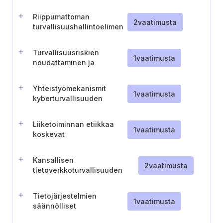
(Tanska-energia)
Riippumattoman
2
vaatimusta
turvallisuushallintoelimen
perustaminen
Turvallisuusriskien
1
vaatimusta
noudattaminen ja
hallitusten välinen
vuorovaikutusprotokolla
Yhteistyömekanismit
1
vaatimusta
kyberturvallisuuden
koordinoinnin
vahvistamiseksi
Liiketoiminnan etiikkaa
1
vaatimusta
koskevat
käytännesäännöt
Kansallisen
2
vaatimusta
tietoverkkoturvallisuuden
tieto- ja
viestintätekniikkajärjestelmän
Tietojärjestelmien
käyttö (Puola)
1
vaatimusta
säännölliset
tietoturvatarkastukset