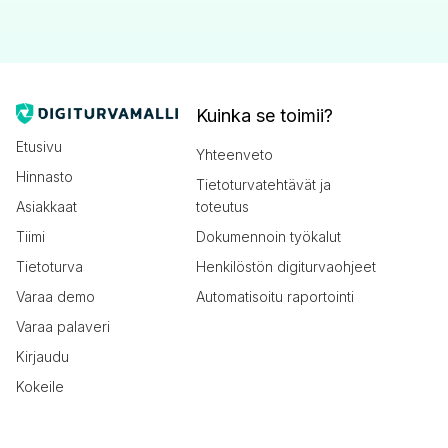
Kuinka se toimii?
Etusivu
Yhteenveto
Hinnasto
Tietoturvatehtävät ja
Asiakkaat
toteutus
Tiimi
Dokumennoin työkalut
Tietoturva
Henkilöstön digiturvaohjeet
Varaa demo
Automatisoitu raportointi
Varaa palaveri
Kirjaudu
Kokeile