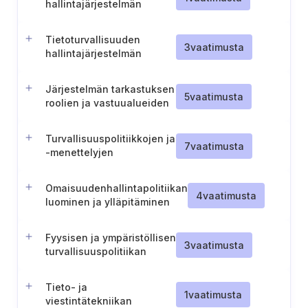
hallintajärjestelmän
arvioinnin laukaisevien
tekijöiden määrittely
Tietoturvallisuuden
3
vaatimusta
hallintajärjestelmän
parhaiden käytäntöjen
arviointi
Järjestelmän tarkastuksen
5
vaatimusta
roolien ja vastuualueiden
määrittely
Turvallisuuspolitiikkojen ja
7
vaatimusta
-menettelyjen
tarkistaminen
Omaisuudenhallintapolitiikan
4
vaatimusta
luominen ja ylläpitäminen
Fyysisen ja ympäristöllisen
3
vaatimusta
turvallisuuspolitiikan
luominen ja ylläpitäminen
Tieto- ja
1
vaatimusta
viestintätekniikan