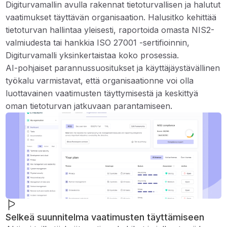
Digiturvamallin avulla rakennat tietoturvallisen ja halutut
vaatimukset täyttävän organisaation. Halusitko kehittää
tietoturvan hallintaa yleisesti, raportoida omasta NIS2-
valmiudesta tai hankkia ISO 27001 -sertifioinnin,
Digiturvamalli yksinkertaistaa koko prosessia.
AI-pohjaiset parannussuositukset ja käyttäjäystävällinen
työkalu varmistavat, että organisaationne voi olla
luottavainen vaatimusten täyttymisestä ja keskittyä
oman tietoturvan jatkuvaan parantamiseen.
Selkeä suunnitelma vaatimusten täyttämiseen