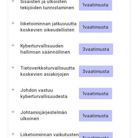
Sisäisten ja ulkoisten
1
vaatimusta
tekijöiden tunnistaminen
liiketoiminnan
jatkuvuuden hallintaa
liiketoiminnan jatkuvuutta
varten.
1
vaatimusta
koskevien oikeudellisten
ja sääntelyvaatimusten
hallinta
Kyberturvallisuuden
3
vaatimusta
hallinnan säännöllinen
vaatimustenmukaisuuden
itsearviointi.
Tietoverkkoturvallisuutta
3
vaatimusta
koskevien asiakirjojen
toimittaminen NKSC:lle
(Liettua).
Johdon vastuu
1
vaatimusta
kyberturvallisuudesta
(Unkari)
Johtamisjärjestelmän
1
vaatimusta
ulkoinen
raportointiprosessi
Liiketoiminnan vaikutusten
5
vaatimusta