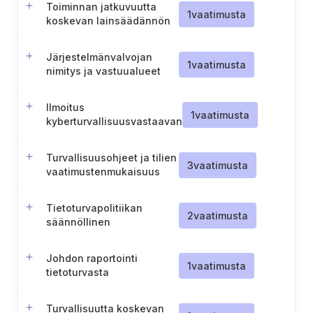
Toiminnan jatkuvuutta
1
vaatimusta
koskevan lainsäädännön
ja toimintaperiaatteiden
noudattamisen arviointi
Järjestelmänvalvojan
1
vaatimusta
nimitys ja vastuualueet
Ilmoitus
1
vaatimusta
kyberturvallisuusvastaavan
nimittämisestä (Liettua)
Turvallisuusohjeet ja tilien
3
vaatimusta
vaatimustenmukaisuus
Tietoturvapolitiikan
2
vaatimusta
säännöllinen
uudelleentarkastelu
(Unkari)
Johdon raportointi
1
vaatimusta
tietoturvasta
Turvallisuutta koskevan