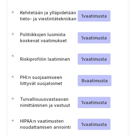
riskienhallintakehyksen
tarkistusta koskevan
Kehitetään ja ylläpidetään
raportin laatiminen ja
1
vaatimusta
tieto- ja viestintätekniikan
ylläpitäminen
hankehallintapolitiikkaa
Politiikkojen luomista
1
vaatimusta
koskevat vaatimukset
Riskiprofiilin laatiminen
1
vaatimusta
PHI:n suojaamiseen
8
vaatimusta
liittyvät suojatoimet
Turvallisuusvastaavan
1
vaatimusta
nimittäminen ja vastuut
(HIPAA)
HIPAA:n vaatimusten
1
vaatimusta
noudattamisen arviointi