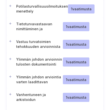
Potilasturvallisuusilmoituksen
1
vaatimusta
menettely
Tietoturvavastaavan
1
vaatimusta
nimittäminen ja
vastuualueet
Vastuu turvatoimien
1
vaatimusta
tehokkuuden arvioinnista
Ylimmän johdon arvioinnin
1
vaatimusta
tulosten dokumentointi
Ylimmän johdon arviointia
1
vaatimusta
varten laadittavan
tietopaketin valmistelu
Vanhentuneen ja
1
vaatimusta
arkistoidun
dokumentoidun tiedon
hallinta