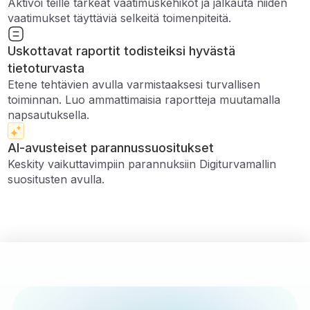
Aktivoi teille tärkeät vaatimuskehikot ja jalkauta niiden
vaatimukset täyttäviä selkeitä toimenpiteitä.
Uskottavat raportit todisteiksi hyvästä
tietoturvasta
Etene tehtävien avulla varmistaaksesi turvallisen
toiminnan. Luo ammattimaisia ​​raportteja muutamalla
napsautuksella.
AI-avusteiset parannussuositukset
Keskity vaikuttavimpiin parannuksiin Digiturvamallin
suositusten avulla.