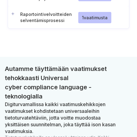
varten
Raportointivelvoitteiden
1
vaatimusta
selventämisprosessi
(Sveitsi)
Autamme täyttämään vaatimukset
tehokkaasti Universal
cyber compliance language -
teknologialla
Digiturvamallissa kaikki vaatimuskehikkojen
vaatimukset kohdistetaan universaaleihin
tietoturvatehtäviin, jotta voitte muodostaa
yksittäisen suunnitelman, joka täyttää ison kasan
vaatimuksia.