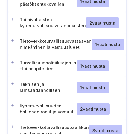
1
vaatimusta
päätöksentekovallan
delegointi
Toimivaltaisten
2
vaatimusta
kyberturvallisuusviranomaisten
sääntelyohjeiden
noudattaminen.
Tietoverkkoturvallisuusvastaavan
1
vaatimusta
nimeäminen ja vastuualueet
(Portugali)
Turvallisuuspolitiikkojen ja
1
vaatimusta
-toimenpiteiden
käyttöönotto (Portugali)
Teknisen ja
1
vaatimusta
lainsäädännöllisen
kehityksen seuranta
(Portugali)
Kyberturvallisuuden
2
vaatimusta
hallinnan roolit ja vastuut
Tietoverkkoturvallisuuspäällikön
3
vaatimusta
nimittäminen ja rooli