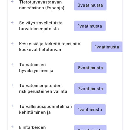
Tietoturvavastaavan
3
vaatimusta
nimeäminen (Espanja)
Selvitys sovelletuista
1
vaatimusta
turvatoimenpiteistä
(Espanja)
Keskeisiä ja tärkeitä toimijoita
1
vaatimusta
koskevat tietoturvan
vaatimustenmukaisuusvaatimukset
(Espanja)
Turvatoimien
6
vaatimusta
hyväksyminen ja
toteuttaminen
Turvatoimenpiteiden
7
vaatimusta
riskiperusteinen valinta
Turvallisuussuunnitelman
1
vaatimusta
kehittäminen ja
täytäntöönpano
Elintärkeiden