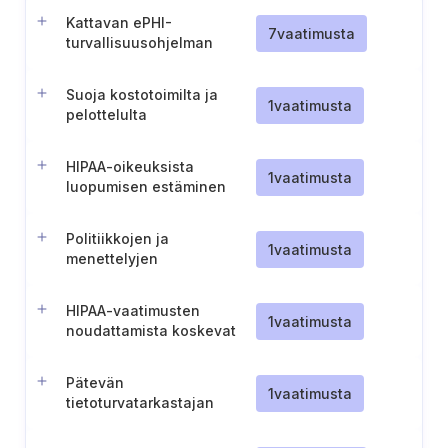
Kattavan ePHI-
7
vaatimusta
turvallisuusohjelman
perustaminen ja ylläpito
Suoja kostotoimilta ja
1
vaatimusta
pelottelulta
HIPAA-oikeuksista
1
vaatimusta
luopumisen estäminen
Politiikkojen ja
1
vaatimusta
menettelyjen
täytäntöönpano
HIPAA-vaatimusten
1
vaatimusta
noudattamista koskevat
politiikat ja menettelyt
Pätevän
1
vaatimusta
tietoturvatarkastajan
nimeäminen (Malta)