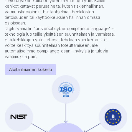
Tietoturvakehikoilla on yleensä yhteinen ydin. Kaikki
kehikot kattavat perusaiheita, kuten riskienhallinnan,
varmuuskopioinnin, haittaohjelmat, henkilöstön
tietoisuuden tai käyttöoikeuksien hallinnan omissa
osioissaan.
Digiturvamallin "universal cyber compliance language" -
teknologia luo teille yksittäisen suunnitelman ja varmistaa,
että kehikkojen yhteiset osat tehdään vain kerran. Te
voitte keskittyä suunnitelman toteuttamiseen, me
automatisoimme compliance-osan - nykyisiä ja tulevia
vaatimuksia päin.
Aloita ilmainen kokeilu