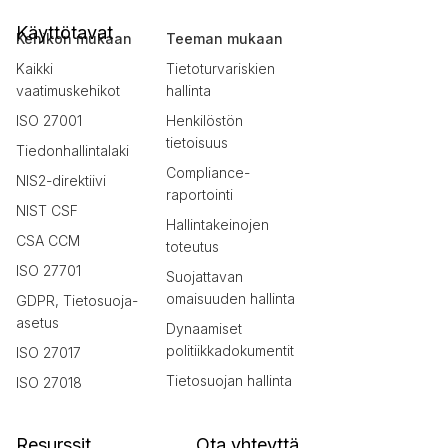
Käyttötavat
Kehikon mukaan
Teeman mukaan
Kaikki
Tietoturvariskien
vaatimuskehikot
hallinta
ISO 27001
Henkilöstön
tietoisuus
Tiedonhallintalaki
Compliance-
NIS2-direktiivi
raportointi
NIST CSF
Hallintakeinojen
CSA CCM
toteutus
ISO 27701
Suojattavan
omaisuuden hallinta
GDPR, Tietosuoja-
asetus
Dynaamiset
politiikkadokumentit
ISO 27017
Tietosuojan hallinta
ISO 27018
Resurssit
Ota yhteyttä