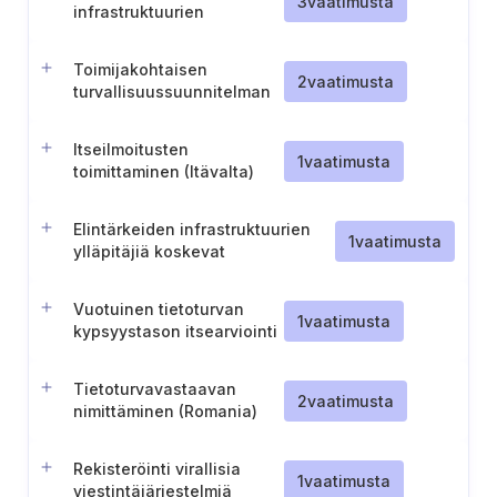
3
vaatimusta
infrastruktuurien
turvallisuusyhteyspiste
Toimijakohtaisen
2
vaatimusta
turvallisuussuunnitelman
(O.S.P.) kehittäminen ja
ylläpito (Belgia)
Itseilmoitusten
1
vaatimusta
toimittaminen (Itävalta)
Elintärkeiden infrastruktuurien
1
vaatimusta
ylläpitäjiä koskevat
tarkastusvaatimukset ja
vaatimustenmukaisuusraportointi
Vuotuinen tietoturvan
(Saksa)
1
vaatimusta
kypsyystason itsearviointi
ja raportointi
Tietoturvavastaavan
2
vaatimusta
nimittäminen (Romania)
Rekisteröinti virallisia
1
vaatimusta
viestintäjärjestelmiä