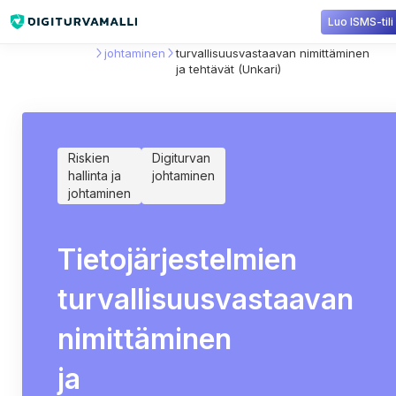
Luo ISMS-tili
Sisältökirjasto
Digiturvan
Tietojärjestelmien
johtaminen
turvallisuusvastaavan nimittäminen
ja tehtävät (Unkari)
Riskien
Digiturvan
hallinta ja
johtaminen
johtaminen
Tietojärjestelmien
turvallisuusvastaavan
nimittäminen
ja