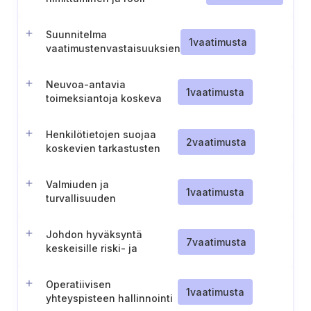
Suunnitelma
1
vaatimusta
vaatimustenvastaisuuksien
korjaamiseksi
Neuvoa-antavia
1
vaatimusta
toimeksiantoja koskeva
menettely
Henkilötietojen suojaa
2
vaatimusta
koskevien tarkastusten
periaatteet
Valmiuden ja
1
vaatimusta
turvallisuuden
johtoaseman
vahvistaminen (Tanska).
Johdon hyväksyntä
7
vaatimusta
keskeisille riski- ja
valmiusasiakirjoille
Operatiivisen
1
vaatimusta
yhteyspisteen hallinnointi