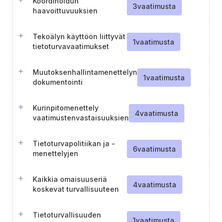
Koordinoidun
3
vaatimusta
haavoittuvuuksien
ilmoituspolitiikan ja
raportointimenettelyn
Tekoälyn käyttöön liittyvät
ylläpitäminen
1
vaatimusta
tietoturvavaatimukset
Muutoksenhallintamenettelyn
1
vaatimusta
dokumentointi
Kurinpitomenettely
4
vaatimusta
vaatimustenvastaisuuksien
osalta
Tietoturvapolitiikan ja -
6
vaatimusta
menettelyjen
noudattamista koskevat
vaatimukset
Kaikkia omaisuuseriä
4
vaatimusta
koskevat turvallisuuteen
liittyvät politiikat ja
menettelyt
Tietoturvallisuuden
1
vaatimusta