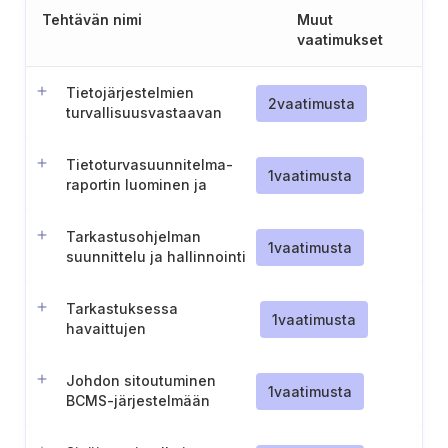
Tehtävän nimi
Muut
vaatimukset
Tietojärjestelmien
2
vaatimusta
turvallisuusvastaavan
nimittäminen ja tehtävät
(Unkari)
Tietoturvasuunnitelma-
1
vaatimusta
raportin luominen ja
ylläpito
Tarkastusohjelman
1
vaatimusta
suunnittelu ja hallinnointi
Tarkastuksessa
1
vaatimusta
havaittujen
vaatimustenvastaisuuksien
hallinta ja seuranta
Johdon sitoutuminen
1
vaatimusta
BCMS-järjestelmään