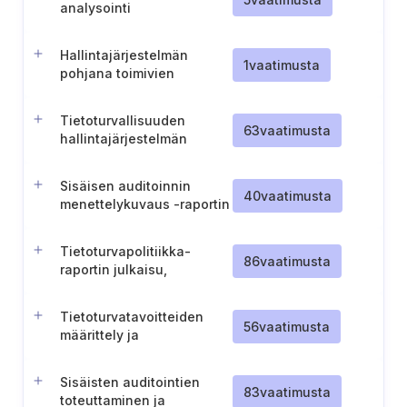
analysointi
Hallintajärjestelmän
1
vaatimusta
pohjana toimivien
vaatimuskehikkojen
määrittäminen
Tietoturvallisuuden
63
vaatimusta
hallintajärjestelmän
kuvaus ja ylläpito
Sisäisen auditoinnin
40
vaatimusta
menettelykuvaus -raportin
julkaisu ja ylläpito
Tietoturvapolitiikka-
86
vaatimusta
raportin julkaisu,
tiedottaminen ja ylläpito
Tietoturvatavoitteiden
56
vaatimusta
määrittely ja
dokumentointi
Sisäisten auditointien
83
vaatimusta
toteuttaminen ja