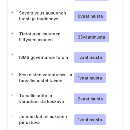
dokumentointi
Soveltuvuuslausunnon
6
vaatimusta
luonti ja täydennys
Tietoturvallisuuteen
35
vaatimusta
liittyvien muiden
vaatimusten
tunnistaminen,
dokumentointi ja hallinta
ISMS governance forum
1
vaatimusta
Keskeisten varautumis- ja
1
vaatimusta
turvallisuustehtävien
määrittely
Turvallisuutta ja
2
vaatimusta
varautumista koskeva
sisäinen
valvontajärjestelmä
Johdon katselmukseen
1
vaatimusta
perustuva
toimintasuunnitelma