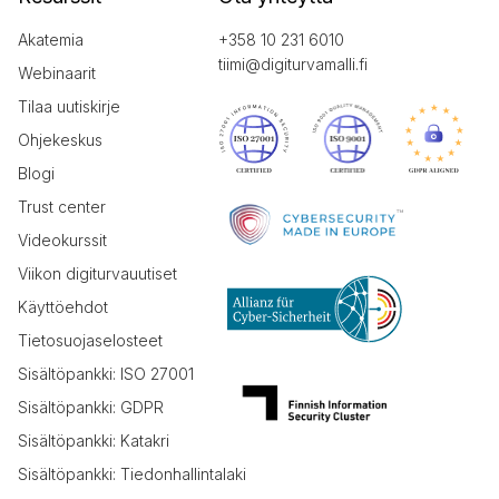
Akatemia
+358 10 231 6010
tiimi@digiturvamalli.fi
Webinaarit
Tilaa uutiskirje
Ohjekeskus
Blogi
Trust center
Videokurssit
Viikon digiturvauutiset
Käyttöehdot
Tietosuojaselosteet
Sisältöpankki: ISO 27001
Sisältöpankki: GDPR
Sisältöpankki: Katakri
Sisältöpankki: Tiedonhallintalaki