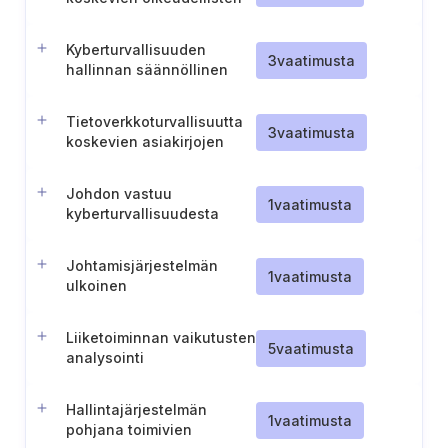
ja sääntelyvaatimusten
hallinta
Kyberturvallisuuden
3
vaatimusta
hallinnan säännöllinen
vaatimustenmukaisuuden
itsearviointi.
Tietoverkkoturvallisuutta
3
vaatimusta
koskevien asiakirjojen
toimittaminen NKSC:lle
(Liettua).
Johdon vastuu
1
vaatimusta
kyberturvallisuudesta
(Unkari)
Johtamisjärjestelmän
1
vaatimusta
ulkoinen
raportointiprosessi
Liiketoiminnan vaikutusten
5
vaatimusta
analysointi
Hallintajärjestelmän
1
vaatimusta
pohjana toimivien