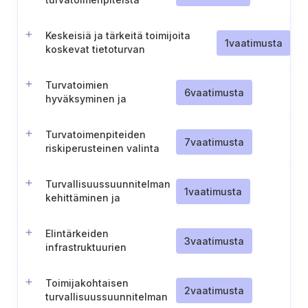
(Espanja)
Keskeisiä ja tärkeitä toimijoita
1
vaatimusta
koskevat tietoturvan
vaatimustenmukaisuusvaatimukset
(Espanja)
Turvatoimien
6
vaatimusta
hyväksyminen ja
toteuttaminen
Turvatoimenpiteiden
7
vaatimusta
riskiperusteinen valinta
Turvallisuussuunnitelman
1
vaatimusta
kehittäminen ja
täytäntöönpano
Elintärkeiden
3
vaatimusta
infrastruktuurien
turvallisuusyhteyspiste
Toimijakohtaisen
2
vaatimusta
turvallisuussuunnitelman