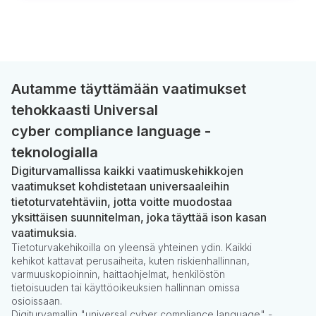
Autamme täyttämään vaatimukset
tehokkaasti Universal
cyber compliance language -
teknologialla
Digiturvamallissa kaikki vaatimuskehikkojen
vaatimukset kohdistetaan universaaleihin
tietoturvatehtäviin, jotta voitte muodostaa
yksittäisen suunnitelman, joka täyttää ison kasan
vaatimuksia.
Tietoturvakehikoilla on yleensä yhteinen ydin. Kaikki
kehikot kattavat perusaiheita, kuten riskienhallinnan,
varmuuskopioinnin, haittaohjelmat, henkilöstön
tietoisuuden tai käyttöoikeuksien hallinnan omissa
osioissaan.
Digiturvamallin "universal cyber compliance language" -