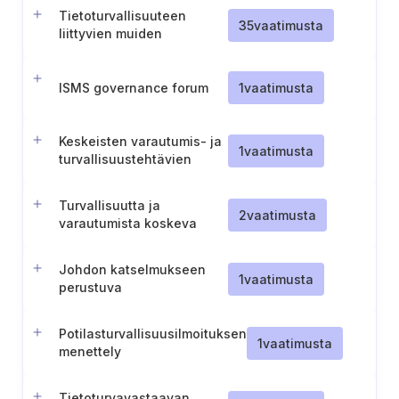
Tietoturvallisuuteen
35
vaatimusta
liittyvien muiden
vaatimusten
tunnistaminen,
dokumentointi ja hallinta
ISMS governance forum
1
vaatimusta
Keskeisten varautumis- ja
1
vaatimusta
turvallisuustehtävien
määrittely
Turvallisuutta ja
2
vaatimusta
varautumista koskeva
sisäinen
valvontajärjestelmä
Johdon katselmukseen
1
vaatimusta
perustuva
toimintasuunnitelma
Potilasturvallisuusilmoituksen
1
vaatimusta
menettely
Tietoturvavastaavan