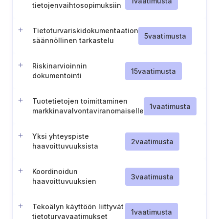
1
vaatimusta
tietojenvaihtosopimuksiin
osallistumisesta (Viro)
Tietoturvariskidokumentaation
5
vaatimusta
säännöllinen tarkastelu
Riskinarvioinnin
15
vaatimusta
dokumentointi
Tuotetietojen toimittaminen
1
vaatimusta
markkinavalvontaviranomaiselle
Yksi yhteyspiste
2
vaatimusta
haavoittuvuuksista
ilmoittamista varten
Koordinoidun
3
vaatimusta
haavoittuvuuksien
ilmoituspolitiikan ja
raportointimenettelyn
Tekoälyn käyttöön liittyvät
ylläpitäminen
1
vaatimusta
tietoturvavaatimukset