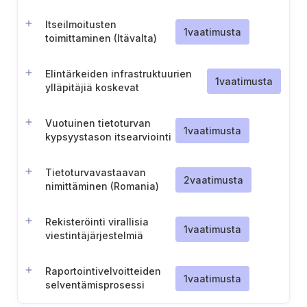
(O.S.P.) kehittäminen ja
ylläpito (Belgia)
Itseilmoitusten
1
vaatimusta
toimittaminen (Itävalta)
Elintärkeiden infrastruktuurien
1
vaatimusta
ylläpitäjiä koskevat
tarkastusvaatimukset ja
vaatimustenmukaisuusraportointi
Vuotuinen tietoturvan
(Saksa)
1
vaatimusta
kypsyystason itsearviointi
ja raportointi
Tietoturvavastaavan
2
vaatimusta
nimittäminen (Romania)
Rekisteröinti virallisia
1
vaatimusta
viestintäjärjestelmiä
varten
Raportointivelvoitteiden
1
vaatimusta
selventämisprosessi
(Sveitsi)