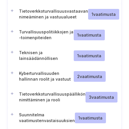
sääntelyohjeiden
noudattaminen.
Tietoverkkoturvallisuusvastaavan
1
vaatimusta
nimeäminen ja vastuualueet
(Portugali)
Turvallisuuspolitiikkojen ja
1
vaatimusta
-toimenpiteiden
käyttöönotto (Portugali)
Teknisen ja
1
vaatimusta
lainsäädännöllisen
kehityksen seuranta
(Portugali)
Kyberturvallisuuden
2
vaatimusta
hallinnan roolit ja vastuut
Tietoverkkoturvallisuuspäällikön
3
vaatimusta
nimittäminen ja rooli
Suunnitelma
1
vaatimusta
vaatimustenvastaisuuksien
korjaamiseksi