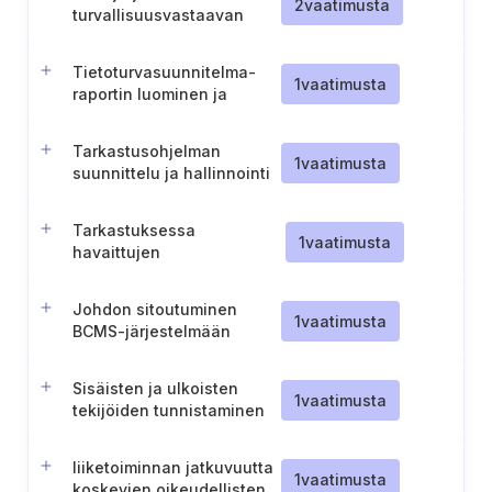
2
vaatimusta
turvallisuusvastaavan
nimittäminen ja tehtävät
(Unkari)
Tietoturvasuunnitelma-
1
vaatimusta
raportin luominen ja
ylläpito
Tarkastusohjelman
1
vaatimusta
suunnittelu ja hallinnointi
Tarkastuksessa
1
vaatimusta
havaittujen
vaatimustenvastaisuuksien
hallinta ja seuranta
Johdon sitoutuminen
1
vaatimusta
BCMS-järjestelmään
Sisäisten ja ulkoisten
1
vaatimusta
tekijöiden tunnistaminen
liiketoiminnan
jatkuvuuden hallintaa
liiketoiminnan jatkuvuutta
varten.
1
vaatimusta
koskevien oikeudellisten