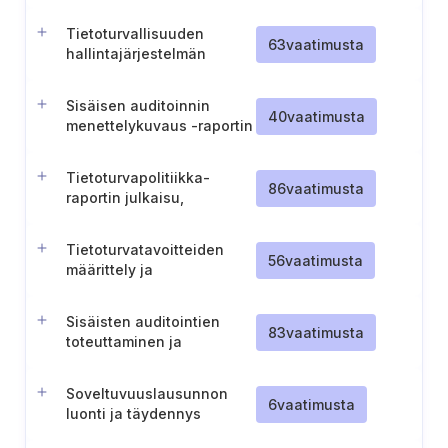
vaatimuskehikkojen
määrittäminen
Tietoturvallisuuden
63
vaatimusta
hallintajärjestelmän
kuvaus ja ylläpito
Sisäisen auditoinnin
40
vaatimusta
menettelykuvaus -raportin
julkaisu ja ylläpito
Tietoturvapolitiikka-
86
vaatimusta
raportin julkaisu,
tiedottaminen ja ylläpito
Tietoturvatavoitteiden
56
vaatimusta
määrittely ja
dokumentointi
Sisäisten auditointien
83
vaatimusta
toteuttaminen ja
dokumentointi
Soveltuvuuslausunnon
6
vaatimusta
luonti ja täydennys