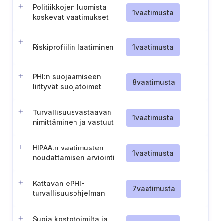
Politiikkojen luomista
1
vaatimusta
koskevat vaatimukset
Riskiprofiilin laatiminen
1
vaatimusta
PHI:n suojaamiseen
8
vaatimusta
liittyvät suojatoimet
Turvallisuusvastaavan
1
vaatimusta
nimittäminen ja vastuut
(HIPAA)
HIPAA:n vaatimusten
1
vaatimusta
noudattamisen arviointi
Kattavan ePHI-
7
vaatimusta
turvallisuusohjelman
perustaminen ja ylläpito
Suoja kostotoimilta ja