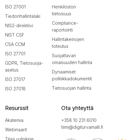
ISO 27001
Henkilöstön
tietoisuus
Tiedonhallintalaki
Compliance-
NIS2-direktiivi
raportointi
NIST CSF
Hallintakeinojen
CSA CCM
toteutus
ISO 27701
Suojattavan
omaisuuden hallinta
GDPR, Tietosuoja-
asetus
Dynaamiset
politiikkadokumentit
ISO 27017
Tietosuojan hallinta
ISO 27018
Resurssit
Ota yhteyttä
Akatemia
+358 10 231 6010
tiimi@digiturvamalli.fi
Webinaarit
Tilaa uutiskirje