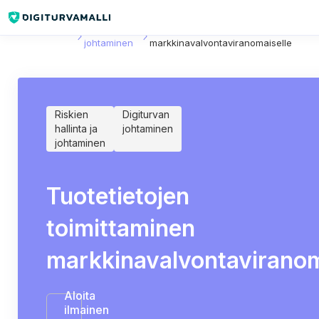
Sisältökirjasto
Digiturvan
Tuotetietojen toimittaminen
johtaminen
markkinavalvontaviranomaiselle
Riskien
Digiturvan
hallinta ja
johtaminen
johtaminen
Tuotetietojen
toimittaminen
markkinavalvontaviranom
Aloita
ilmainen