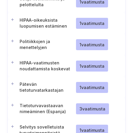
1
vaatimusta
pelottelulta
HIPAA-oikeuksista
1
vaatimusta
luopumisen estäminen
Politiikkojen ja
1
vaatimusta
menettelyjen
täytäntöönpano
HIPAA-vaatimusten
1
vaatimusta
noudattamista koskevat
politiikat ja menettelyt
Pätevän
1
vaatimusta
tietoturvatarkastajan
nimeäminen (Malta)
Tietoturvavastaavan
3
vaatimusta
nimeäminen (Espanja)
Selvitys sovelletuista
1
vaatimusta
turvatoimenpiteistä