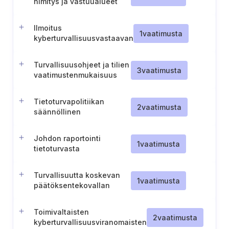
nimitys ja vastuualueet
Ilmoitus
1
vaatimusta
kyberturvallisuusvastaavan
nimittämisestä (Liettua)
Turvallisuusohjeet ja tilien
3
vaatimusta
vaatimustenmukaisuus
Tietoturvapolitiikan
2
vaatimusta
säännöllinen
uudelleentarkastelu
(Unkari)
Johdon raportointi
1
vaatimusta
tietoturvasta
Turvallisuutta koskevan
1
vaatimusta
päätöksentekovallan
delegointi
Toimivaltaisten
2
vaatimusta
kyberturvallisuusviranomaisten