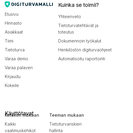
Kuinka se toimii?
Etusivu
Yhteenveto
Hinnasto
Tietoturvatehtävät ja
Asiakkaat
toteutus
Tiimi
Dokumennoin työkalut
Tietoturva
Henkilöstön digiturvaohjeet
Varaa demo
Automatisoitu raportointi
Varaa palaveri
Kirjaudu
Kokeile
Käyttötavat
Kehikon mukaan
Teeman mukaan
Kaikki
Tietoturvariskien
vaatimuskehikot
hallinta