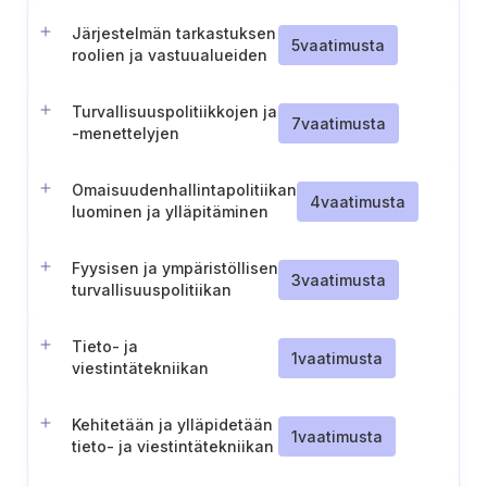
arviointi
Järjestelmän tarkastuksen
5
vaatimusta
roolien ja vastuualueiden
määrittely
Turvallisuuspolitiikkojen ja
7
vaatimusta
-menettelyjen
tarkistaminen
Omaisuudenhallintapolitiikan
4
vaatimusta
luominen ja ylläpitäminen
Fyysisen ja ympäristöllisen
3
vaatimusta
turvallisuuspolitiikan
luominen ja ylläpitäminen
Tieto- ja
1
vaatimusta
viestintätekniikan
riskienhallintakehyksen
tarkistusta koskevan
Kehitetään ja ylläpidetään
raportin laatiminen ja
1
vaatimusta
tieto- ja viestintätekniikan
ylläpitäminen
hankehallintapolitiikkaa