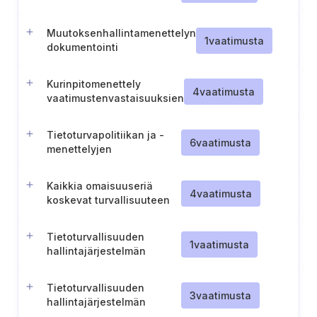
Muutoksenhallintamenettelyn
1
vaatimusta
dokumentointi
Kurinpitomenettely
4
vaatimusta
vaatimustenvastaisuuksien
osalta
Tietoturvapolitiikan ja -
6
vaatimusta
menettelyjen
noudattamista koskevat
vaatimukset
Kaikkia omaisuuseriä
4
vaatimusta
koskevat turvallisuuteen
liittyvät politiikat ja
menettelyt
Tietoturvallisuuden
1
vaatimusta
hallintajärjestelmän
arvioinnin laukaisevien
tekijöiden määrittely
Tietoturvallisuuden
3
vaatimusta
hallintajärjestelmän
parhaiden käytäntöjen