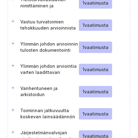
1
vaatimusta
nimittäminen ja
vastuualueet
Vastuu turvatoimien
1
vaatimusta
tehokkuuden arvioinnista
Ylimmän johdon arvioinnin
1
vaatimusta
tulosten dokumentointi
Ylimmän johdon arviointia
1
vaatimusta
varten laadittavan
tietopaketin valmistelu
Vanhentuneen ja
1
vaatimusta
arkistoidun
dokumentoidun tiedon
hallinta
Toiminnan jatkuvuutta
1
vaatimusta
koskevan lainsäädännön
ja toimintaperiaatteiden
noudattamisen arviointi
Järjestelmänvalvojan
1
vaatimusta