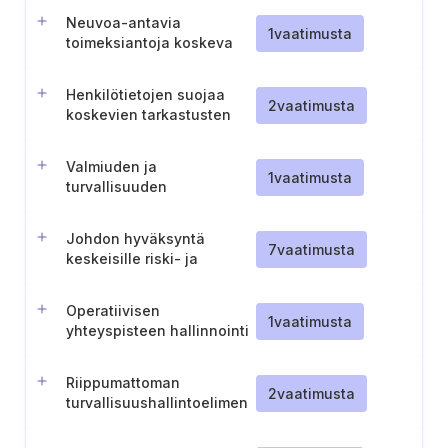
Neuvoa-antavia
1
vaatimusta
toimeksiantoja koskeva
menettely
Henkilötietojen suojaa
2
vaatimusta
koskevien tarkastusten
periaatteet
Valmiuden ja
1
vaatimusta
turvallisuuden
johtoaseman
vahvistaminen (Tanska).
Johdon hyväksyntä
7
vaatimusta
keskeisille riski- ja
valmiusasiakirjoille
Operatiivisen
1
vaatimusta
yhteyspisteen hallinnointi
(Tanska-energia)
Riippumattoman
2
vaatimusta
turvallisuushallintoelimen
perustaminen