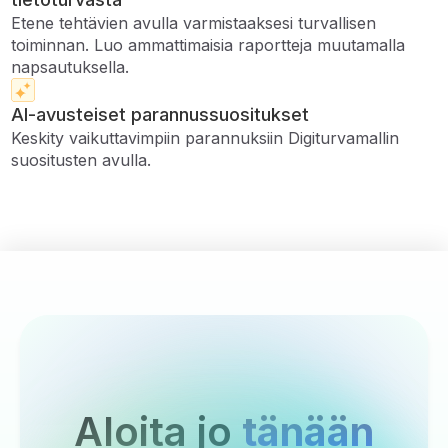
Etene tehtävien avulla varmistaaksesi turvallisen
toiminnan. Luo ammattimaisia ​​raportteja muutamalla
napsautuksella.
AI-avusteiset parannussuositukset
Keskity vaikuttavimpiin parannuksiin Digiturvamallin
suositusten avulla.
Aloita jo
tänään