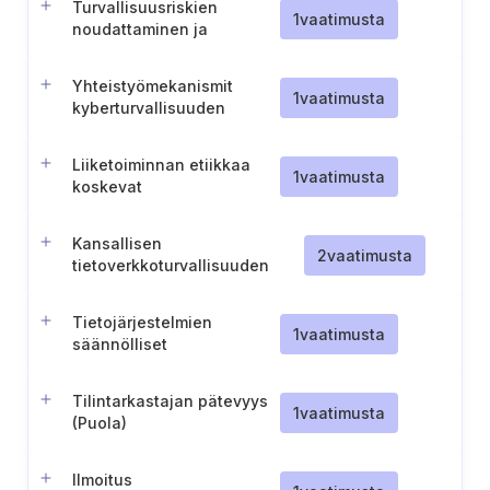
Turvallisuusriskien
1
vaatimusta
noudattaminen ja
hallitusten välinen
vuorovaikutusprotokolla
Yhteistyömekanismit
1
vaatimusta
kyberturvallisuuden
koordinoinnin
vahvistamiseksi
Liiketoiminnan etiikkaa
1
vaatimusta
koskevat
käytännesäännöt
Kansallisen
2
vaatimusta
tietoverkkoturvallisuuden
tieto- ja
viestintätekniikkajärjestelmän
Tietojärjestelmien
käyttö (Puola)
1
vaatimusta
säännölliset
tietoturvatarkastukset
(Puola)
Tilintarkastajan pätevyys
1
vaatimusta
(Puola)
Ilmoitus