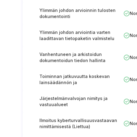
Ylimmän johdon arvioinnin tulosten
No
dokumentointi
Ylimmän johdon arviointia varten
No
laadittavan tietopaketin valmistelu
Vanhentuneen ja arkistoidun
No
dokumentoidun tiedon hallinta
Toiminnan jatkuvuutta koskevan
No
lainsäädännön ja
toimintaperiaatteiden
noudattamisen arviointi
Järjestelmänvalvojan nimitys ja
No
vastuualueet
Ilmoitus kyberturvallisuusvastaavan
No
nimittämisestä (Liettua)