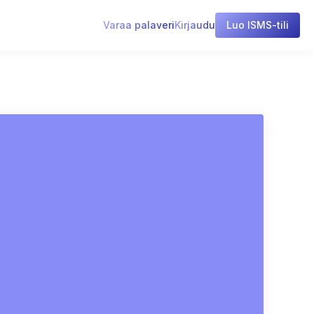
Varaa palaveri
Kirjaudu
Luo ISMS-tili