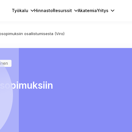
Työkalu
Hinnasto
Resurssit
Akatemia
Yritys
tosopimuksiin osallistumisesta (Viro)
minen
osopimuksiin
)