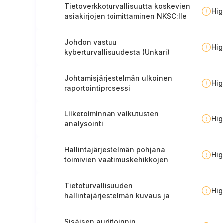
itsearviointi.
Tietoverkkoturvallisuutta koskevien
Hi
asiakirjojen toimittaminen NKSC:lle
(Liettua).
Johdon vastuu
Hi
kyberturvallisuudesta (Unkari)
Johtamisjärjestelmän ulkoinen
Hi
raportointiprosessi
Liiketoiminnan vaikutusten
Hi
analysointi
Hallintajärjestelmän pohjana
Hi
toimivien vaatimuskehikkojen
määrittäminen
Tietoturvallisuuden
Hi
hallintajärjestelmän kuvaus ja
ylläpito
Sisäisen auditoinnin