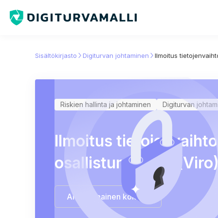
Sisältökirjasto
Digiturvan johtaminen
Ilmoitus tietojenvaih
Riskien hallinta ja johtaminen
Digiturvan johta
Ilmoitus tietojenvaiht
osallistumisesta (Viro
Aloita ilmainen kokeilu