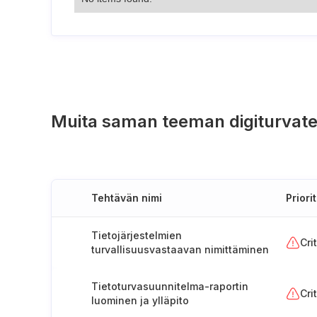
Muita saman teeman digiturvate
Tehtävän nimi
Priorit
Tietojärjestelmien
Cri
turvallisuusvastaavan nimittäminen
ja tehtävät (Unkari)
Tietoturvasuunnitelma-raportin
Cri
luominen ja ylläpito