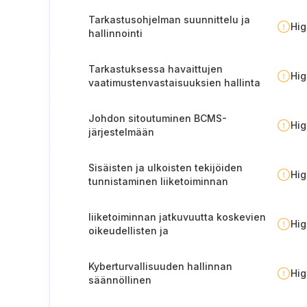
Tarkastusohjelman suunnittelu ja
Hi
hallinnointi
Tarkastuksessa havaittujen
Hi
vaatimustenvastaisuuksien hallinta
ja seuranta
Johdon sitoutuminen BCMS-
Hi
järjestelmään
Sisäisten ja ulkoisten tekijöiden
Hi
tunnistaminen liiketoiminnan
jatkuvuuden hallintaa varten.
liiketoiminnan jatkuvuutta koskevien
Hi
oikeudellisten ja
sääntelyvaatimusten hallinta
Kyberturvallisuuden hallinnan
Hi
säännöllinen
vaatimustenmukaisuuden