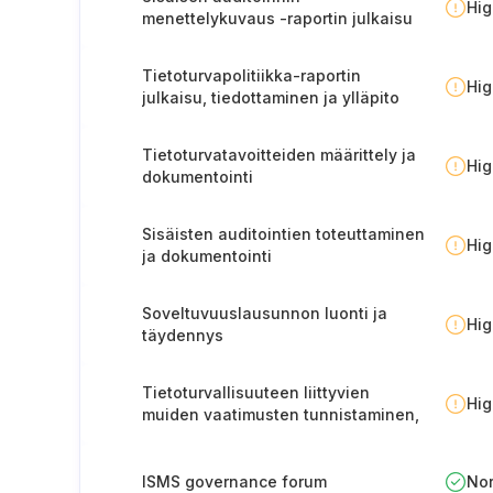
Hi
menettelykuvaus -raportin julkaisu
ja ylläpito
Tietoturvapolitiikka-raportin
Hi
julkaisu, tiedottaminen ja ylläpito
Tietoturvatavoitteiden määrittely ja
Hi
dokumentointi
Sisäisten auditointien toteuttaminen
Hi
ja dokumentointi
Soveltuvuuslausunnon luonti ja
Hi
täydennys
Tietoturvallisuuteen liittyvien
Hi
muiden vaatimusten tunnistaminen,
dokumentointi ja hallinta
ISMS governance forum
No