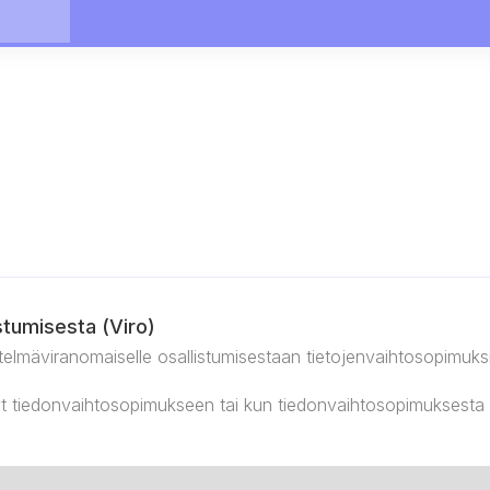
stumisesta (Viro)
stelmäviranomaiselle osallistumisestaan tietojenvaihtosopimuksi
ynyt tiedonvaihtosopimukseen tai kun tiedonvaihtosopimuksesta