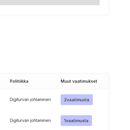
Politiikka
Muut vaatimukset
Digiturvan johtaminen
2
vaatimusta
Digiturvan johtaminen
1
vaatimusta