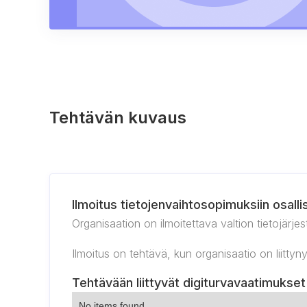
Tehtävän kuvaus
Ilmoitus tietojenvaihtosopimuksiin osalli
Organisaation on ilmoitettava valtion tietojärje
Ilmoitus on tehtävä, kun organisaatio on liitt
Tehtävään liittyvät digiturvavaatimukset
No items found.