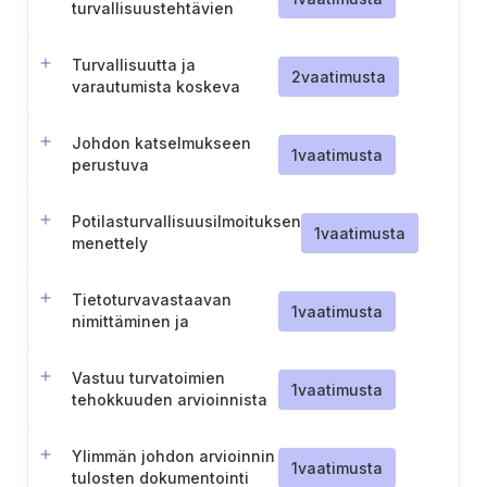
turvallisuustehtävien
määrittely
Turvallisuutta ja
2
vaatimusta
varautumista koskeva
sisäinen
valvontajärjestelmä
Johdon katselmukseen
1
vaatimusta
perustuva
toimintasuunnitelma
Potilasturvallisuusilmoituksen
1
vaatimusta
menettely
Tietoturvavastaavan
1
vaatimusta
nimittäminen ja
vastuualueet
Vastuu turvatoimien
1
vaatimusta
tehokkuuden arvioinnista
Ylimmän johdon arvioinnin
1
vaatimusta
tulosten dokumentointi