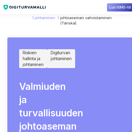
Luo ISMS-tili
Sisältökirjasto
Digiturvan
Valmiuden ja turvallisuuden
johtaminen
johtoaseman vahvistaminen
(Tanska).
Riskien
Digiturvan
hallinta ja
johtaminen
johtaminen
Valmiuden
ja
turvallisuuden
johtoaseman