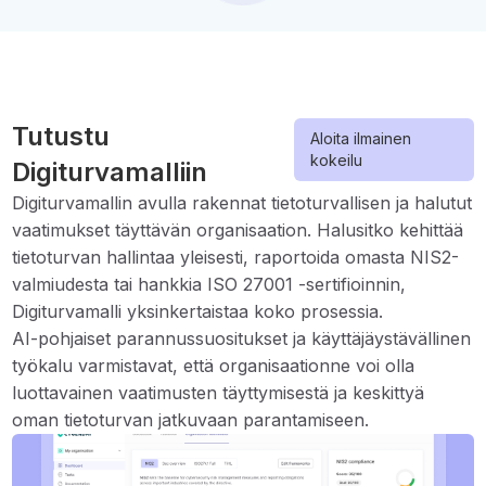
Tutustu
Aloita ilmainen
kokeilu
Digiturvamalliin
Digiturvamallin avulla rakennat tietoturvallisen ja halutut
vaatimukset täyttävän organisaation. Halusitko kehittää
tietoturvan hallintaa yleisesti, raportoida omasta NIS2-
valmiudesta tai hankkia ISO 27001 -sertifioinnin,
Digiturvamalli yksinkertaistaa koko prosessia.
AI-pohjaiset parannussuositukset ja käyttäjäystävällinen
työkalu varmistavat, että organisaationne voi olla
luottavainen vaatimusten täyttymisestä ja keskittyä
oman tietoturvan jatkuvaan parantamiseen.