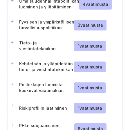
Omaisuudenhallintapolitiikan
4
vaatimusta
luominen ja ylläpitäminen
Fyysisen ja ympäristöllisen
3
vaatimusta
turvallisuuspolitiikan
luominen ja ylläpitäminen
Tieto- ja
1
vaatimusta
viestintätekniikan
riskienhallintakehyksen
tarkistusta koskevan
Kehitetään ja ylläpidetään
raportin laatiminen ja
1
vaatimusta
tieto- ja viestintätekniikan
ylläpitäminen
hankehallintapolitiikkaa
Politiikkojen luomista
1
vaatimusta
koskevat vaatimukset
Riskiprofiilin laatiminen
1
vaatimusta
PHI:n suojaamiseen
8
vaatimusta