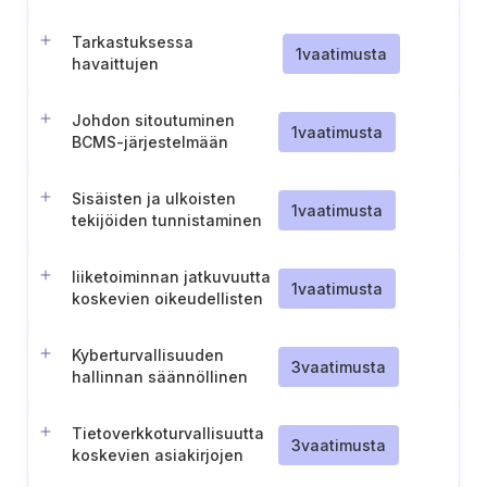
Tarkastuksessa
1
vaatimusta
havaittujen
vaatimustenvastaisuuksien
hallinta ja seuranta
Johdon sitoutuminen
1
vaatimusta
BCMS-järjestelmään
Sisäisten ja ulkoisten
1
vaatimusta
tekijöiden tunnistaminen
liiketoiminnan
jatkuvuuden hallintaa
liiketoiminnan jatkuvuutta
varten.
1
vaatimusta
koskevien oikeudellisten
ja sääntelyvaatimusten
hallinta
Kyberturvallisuuden
3
vaatimusta
hallinnan säännöllinen
vaatimustenmukaisuuden
itsearviointi.
Tietoverkkoturvallisuutta
3
vaatimusta
koskevien asiakirjojen
toimittaminen NKSC:lle