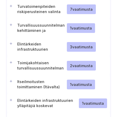
Turvatoimenpiteiden
7
vaatimusta
riskiperusteinen valinta
Turvallisuussuunnitelman
1
vaatimusta
kehittäminen ja
täytäntöönpano
Elintärkeiden
3
vaatimusta
infrastruktuurien
turvallisuusyhteyspiste
Toimijakohtaisen
2
vaatimusta
turvallisuussuunnitelman
(O.S.P.) kehittäminen ja
ylläpito (Belgia)
Itseilmoitusten
1
vaatimusta
toimittaminen (Itävalta)
Elintärkeiden infrastruktuurien
1
vaatimusta
ylläpitäjiä koskevat
tarkastusvaatimukset ja
vaatimustenmukaisuusraportointi