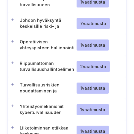
1
vaatimusta
turvallisuuden
johtoaseman
vahvistaminen (Tanska).
Johdon hyväksyntä
7
vaatimusta
keskeisille riski- ja
valmiusasiakirjoille
Operatiivisen
1
vaatimusta
yhteyspisteen hallinnointi
(Tanska-energia)
Riippumattoman
2
vaatimusta
turvallisuushallintoelimen
perustaminen
Turvallisuusriskien
1
vaatimusta
noudattaminen ja
hallitusten välinen
vuorovaikutusprotokolla
Yhteistyömekanismit
1
vaatimusta
kyberturvallisuuden
koordinoinnin
vahvistamiseksi
Liiketoiminnan etiikkaa
1
vaatimusta
koskevat