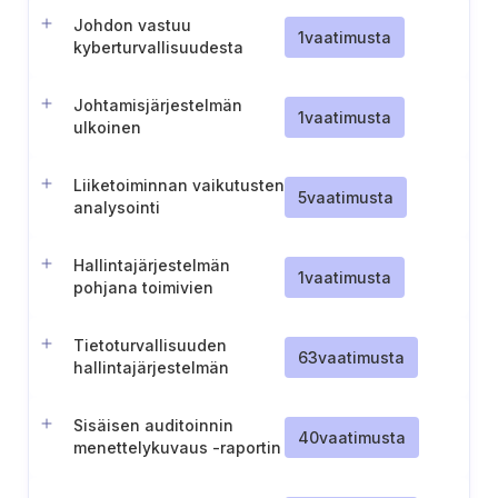
(Liettua).
Johdon vastuu
1
vaatimusta
kyberturvallisuudesta
(Unkari)
Johtamisjärjestelmän
1
vaatimusta
ulkoinen
raportointiprosessi
Liiketoiminnan vaikutusten
5
vaatimusta
analysointi
Hallintajärjestelmän
1
vaatimusta
pohjana toimivien
vaatimuskehikkojen
määrittäminen
Tietoturvallisuuden
63
vaatimusta
hallintajärjestelmän
kuvaus ja ylläpito
Sisäisen auditoinnin
40
vaatimusta
menettelykuvaus -raportin
julkaisu ja ylläpito