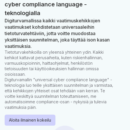
cyber compliance language -
teknologialla
Digiturvamallissa kaikki vaatimuskehikkojen
vaatimukset kohdistetaan universaaleihin
tietoturvatehtäviin, jotta voitte muodostaa
yksittäisen suunnitelman, joka täyttää ison kasan
vaatimuksia.
Tietoturvakehikoilla on yleensä yhteinen ydin. Kaikki
kehikot kattavat perusaiheita, kuten riskienhallinnan,
varmuuskopioinnin, haittaohjelmat, henkilöstön
tietoisuuden tai käyttöoikeuksien hallinnan omissa
osioissaan.
Digiturvamallin "universal cyber compliance language" -
teknologia luo teille yksittäisen suunnitelman ja varmistaa,
että kehikkojen yhteiset osat tehdään vain kerran. Te
voitte keskittyä suunnitelman toteuttamiseen, me
automatisoimme compliance-osan - nykyisiä ja tulevia
vaatimuksia päin.
Aloita ilmainen kokeilu