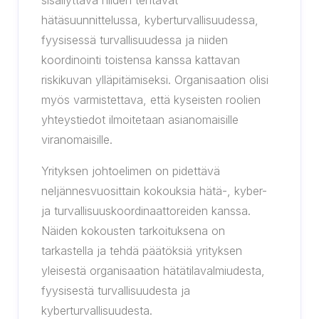
sisällyttävä niiden tehtävät
hätäsuunnittelussa, kyberturvallisuudessa,
fyysisessä turvallisuudessa ja niiden
koordinointi toistensa kanssa kattavan
riskikuvan ylläpitämiseksi. Organisaation olisi
myös varmistettava, että kyseisten roolien
yhteystiedot ilmoitetaan asianomaisille
viranomaisille.
Yrityksen johtoelimen on pidettävä
neljännesvuosittain kokouksia hätä-, kyber-
ja turvallisuuskoordinaattoreiden kanssa.
Näiden kokousten tarkoituksena on
tarkastella ja tehdä päätöksiä yrityksen
yleisestä organisaation hätätilavalmiudesta,
fyysisestä turvallisuudesta ja
kyberturvallisuudesta.