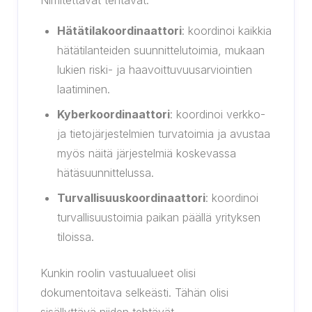
Nimitettävät tehtävät:
Hätätilakoordinaattori
: koordinoi kaikkia
hätätilanteiden suunnittelutoimia, mukaan
lukien riski- ja haavoittuvuusarviointien
laatiminen.
Kyberkoordinaattori
: koordinoi verkko-
ja tietojärjestelmien turvatoimia ja avustaa
myös näitä järjestelmiä koskevassa
hätäsuunnittelussa.
Turvallisuuskoordinaattori
: koordinoi
turvallisuustoimia paikan päällä yrityksen
tiloissa.
Kunkin roolin vastuualueet olisi
dokumentoitava selkeästi. Tähän olisi