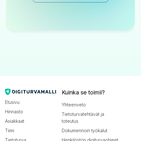
Kuinka se toimii?
Etusivu
Yhteenveto
Hinnasto
Tietoturvatehtävät ja
Asiakkaat
toteutus
Tiimi
Dokumennoin työkalut
Tietoturva
Henkilöstön digiturvaohjeet