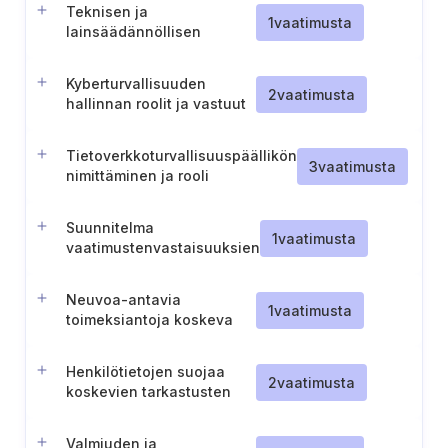
Teknisen ja
1
vaatimusta
lainsäädännöllisen
kehityksen seuranta
(Portugali)
Kyberturvallisuuden
2
vaatimusta
hallinnan roolit ja vastuut
Tietoverkkoturvallisuuspäällikön
3
vaatimusta
nimittäminen ja rooli
Suunnitelma
1
vaatimusta
vaatimustenvastaisuuksien
korjaamiseksi
Neuvoa-antavia
1
vaatimusta
toimeksiantoja koskeva
menettely
Henkilötietojen suojaa
2
vaatimusta
koskevien tarkastusten
periaatteet
Valmiuden ja