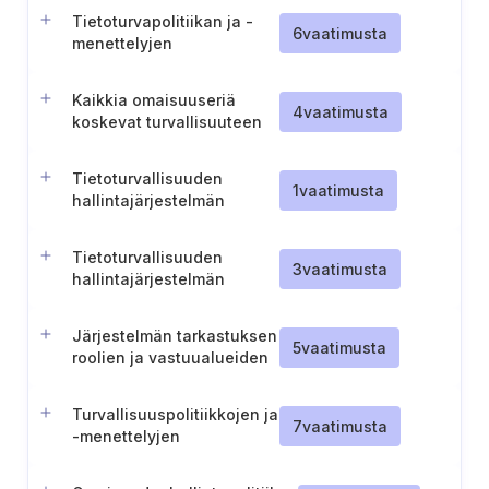
Tietoturvapolitiikan ja -
6
vaatimusta
menettelyjen
noudattamista koskevat
vaatimukset
Kaikkia omaisuuseriä
4
vaatimusta
koskevat turvallisuuteen
liittyvät politiikat ja
menettelyt
Tietoturvallisuuden
1
vaatimusta
hallintajärjestelmän
arvioinnin laukaisevien
tekijöiden määrittely
Tietoturvallisuuden
3
vaatimusta
hallintajärjestelmän
parhaiden käytäntöjen
arviointi
Järjestelmän tarkastuksen
5
vaatimusta
roolien ja vastuualueiden
määrittely
Turvallisuuspolitiikkojen ja
7
vaatimusta
-menettelyjen
tarkistaminen