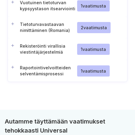
Vuotuinen tietoturvan
(Saksa)
1
vaatimusta
kypsyystason itsearviointi
ja raportointi
Tietoturvavastaavan
2
vaatimusta
nimittäminen (Romania)
Rekisteröinti virallisia
1
vaatimusta
viestintäjärjestelmiä
varten
Raportointivelvoitteiden
1
vaatimusta
selventämisprosessi
(Sveitsi)
Autamme täyttämään vaatimukset
tehokkaasti Universal