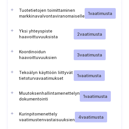
Tuotetietojen toimittaminen
1
vaatimusta
markkinavalvontaviranomaiselle
Yksi yhteyspiste
2
vaatimusta
haavoittuvuuksista
ilmoittamista varten
Koordinoidun
3
vaatimusta
haavoittuvuuksien
ilmoituspolitiikan ja
raportointimenettelyn
Tekoälyn käyttöön liittyvät
ylläpitäminen
1
vaatimusta
tietoturvavaatimukset
Muutoksenhallintamenettelyn
1
vaatimusta
dokumentointi
Kurinpitomenettely
4
vaatimusta
vaatimustenvastaisuuksien
osalta