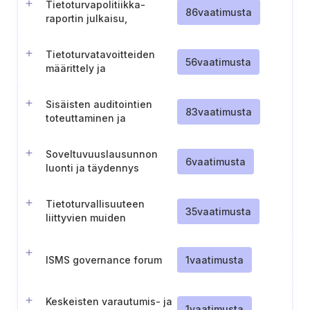
Tietoturvapolitiikka-
86
vaatimusta
raportin julkaisu,
tiedottaminen ja ylläpito
Tietoturvatavoitteiden
56
vaatimusta
määrittely ja
dokumentointi
Sisäisten auditointien
83
vaatimusta
toteuttaminen ja
dokumentointi
Soveltuvuuslausunnon
6
vaatimusta
luonti ja täydennys
Tietoturvallisuuteen
35
vaatimusta
liittyvien muiden
vaatimusten
tunnistaminen,
dokumentointi ja hallinta
ISMS governance forum
1
vaatimusta
Keskeisten varautumis- ja
1
vaatimusta