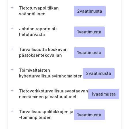
Tietoturvapolitiikan
2
vaatimusta
säännöllinen
uudelleentarkastelu
(Unkari)
Johdon raportointi
1
vaatimusta
tietoturvasta
Turvallisuutta koskevan
1
vaatimusta
päätöksentekovallan
delegointi
Toimivaltaisten
2
vaatimusta
kyberturvallisuusviranomaisten
sääntelyohjeiden
noudattaminen.
Tietoverkkoturvallisuusvastaavan
1
vaatimusta
nimeäminen ja vastuualueet
(Portugali)
Turvallisuuspolitiikkojen ja
1
vaatimusta
-toimenpiteiden
käyttöönotto (Portugali)