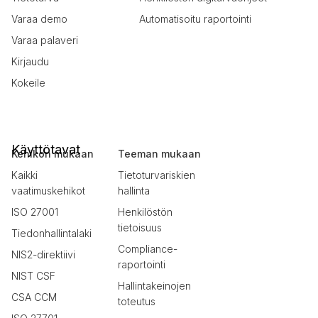
Varaa demo
Automatisoitu raportointi
Varaa palaveri
Kirjaudu
Kokeile
Käyttötavat
Kehikon mukaan
Teeman mukaan
Kaikki
Tietoturvariskien
vaatimuskehikot
hallinta
ISO 27001
Henkilöstön
tietoisuus
Tiedonhallintalaki
Compliance-
NIS2-direktiivi
raportointi
NIST CSF
Hallintakeinojen
CSA CCM
toteutus