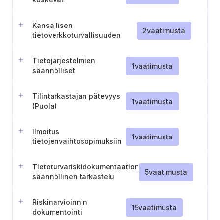
käytännesäännöt
Kansallisen
2
vaatimusta
tietoverkkoturvallisuuden
tieto- ja
viestintätekniikkajärjestelmän
Tietojärjestelmien
käyttö (Puola)
1
vaatimusta
säännölliset
tietoturvatarkastukset
(Puola)
Tilintarkastajan pätevyys
1
vaatimusta
(Puola)
Ilmoitus
1
vaatimusta
tietojenvaihtosopimuksiin
osallistumisesta (Viro)
Tietoturvariskidokumentaation
5
vaatimusta
säännöllinen tarkastelu
Riskinarvioinnin
15
vaatimusta
dokumentointi