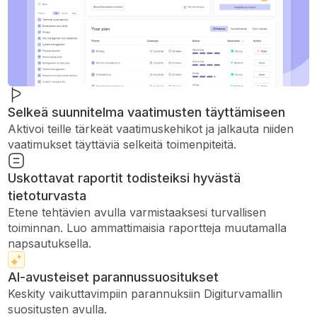
Selkeä suunnitelma vaatimusten täyttämiseen
Aktivoi teille tärkeät vaatimuskehikot ja jalkauta niiden
vaatimukset täyttäviä selkeitä toimenpiteitä.
Uskottavat raportit todisteiksi hyvästä
tietoturvasta
Etene tehtävien avulla varmistaaksesi turvallisen
toiminnan. Luo ammattimaisia ​​raportteja muutamalla
napsautuksella.
AI-avusteiset parannussuositukset
Keskity vaikuttavimpiin parannuksiin Digiturvamallin
suositusten avulla.