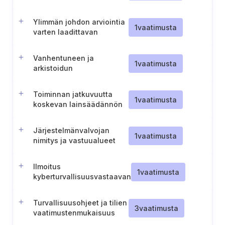
Ylimmän johdon arviointia
1
vaatimusta
varten laadittavan
tietopaketin valmistelu
Vanhentuneen ja
1
vaatimusta
arkistoidun
dokumentoidun tiedon
hallinta
Toiminnan jatkuvuutta
1
vaatimusta
koskevan lainsäädännön
ja toimintaperiaatteiden
noudattamisen arviointi
Järjestelmänvalvojan
1
vaatimusta
nimitys ja vastuualueet
Ilmoitus
1
vaatimusta
kyberturvallisuusvastaavan
nimittämisestä (Liettua)
Turvallisuusohjeet ja tilien
3
vaatimusta
vaatimustenmukaisuus