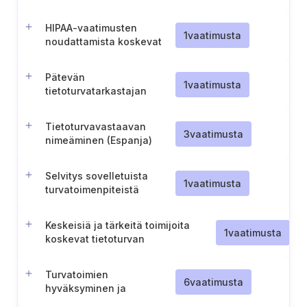
täytäntöönpano
HIPAA-vaatimusten
1
vaatimusta
noudattamista koskevat
politiikat ja menettelyt
Pätevän
1
vaatimusta
tietoturvatarkastajan
nimeäminen (Malta)
Tietoturvavastaavan
3
vaatimusta
nimeäminen (Espanja)
Selvitys sovelletuista
1
vaatimusta
turvatoimenpiteistä
(Espanja)
Keskeisiä ja tärkeitä toimijoita
1
vaatimusta
koskevat tietoturvan
vaatimustenmukaisuusvaatimukset
(Espanja)
Turvatoimien
6
vaatimusta
hyväksyminen ja
toteuttaminen