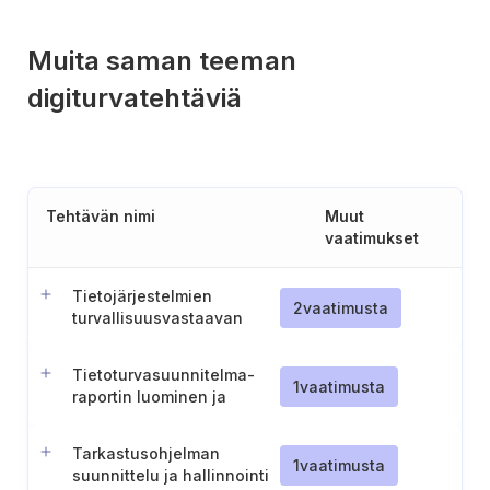
Muita saman teeman
digiturvatehtäviä
Tehtävän nimi
Muut
vaatimukset
Tietojärjestelmien
2
vaatimusta
turvallisuusvastaavan
nimittäminen ja tehtävät
(Unkari)
Tietoturvasuunnitelma-
1
vaatimusta
raportin luominen ja
ylläpito
Tarkastusohjelman
1
vaatimusta
suunnittelu ja hallinnointi