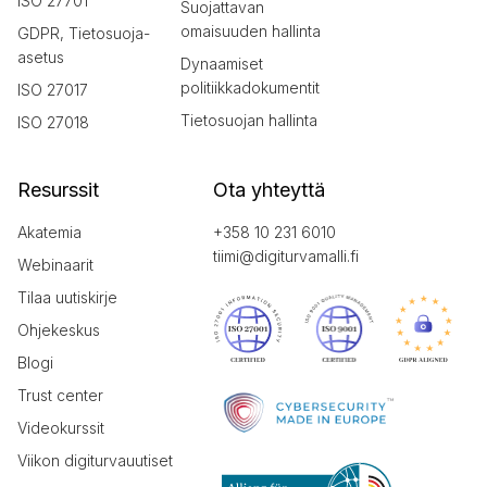
ISO 27701
Suojattavan
omaisuuden hallinta
GDPR, Tietosuoja-
asetus
Dynaamiset
politiikkadokumentit
ISO 27017
Tietosuojan hallinta
ISO 27018
Resurssit
Ota yhteyttä
Akatemia
+358 10 231 6010
tiimi@digiturvamalli.fi
Webinaarit
Tilaa uutiskirje
Ohjekeskus
Blogi
Trust center
Videokurssit
Viikon digiturvauutiset