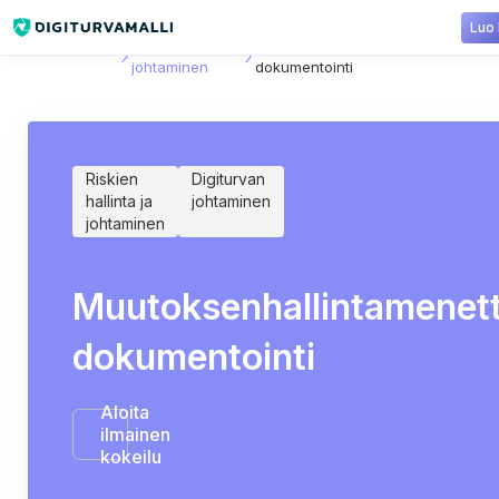
Luo 
Sisältökirjasto
Digiturvan
Muutoksenhallintamenettelyn
johtaminen
dokumentointi
Riskien
Digiturvan
hallinta ja
johtaminen
johtaminen
Muutoksenhallintamenet
dokumentointi
Aloita
ilmainen
kokeilu