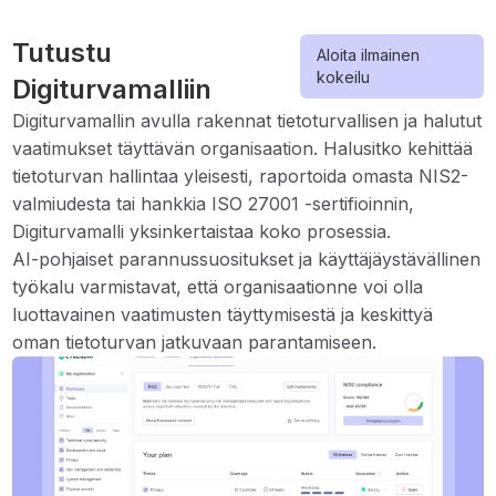
Tutustu
Aloita ilmainen
kokeilu
Digiturvamalliin
Digiturvamallin avulla rakennat tietoturvallisen ja halutut
vaatimukset täyttävän organisaation. Halusitko kehittää
tietoturvan hallintaa yleisesti, raportoida omasta NIS2-
valmiudesta tai hankkia ISO 27001 -sertifioinnin,
Digiturvamalli yksinkertaistaa koko prosessia.
AI-pohjaiset parannussuositukset ja käyttäjäystävällinen
työkalu varmistavat, että organisaationne voi olla
luottavainen vaatimusten täyttymisestä ja keskittyä
oman tietoturvan jatkuvaan parantamiseen.