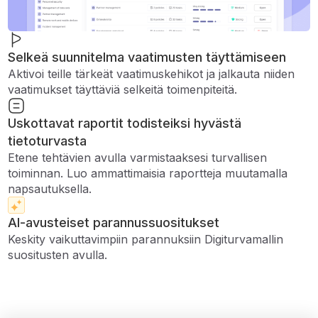
Selkeä suunnitelma vaatimusten täyttämiseen
Aktivoi teille tärkeät vaatimuskehikot ja jalkauta niiden
vaatimukset täyttäviä selkeitä toimenpiteitä.
Uskottavat raportit todisteiksi hyvästä
tietoturvasta
Etene tehtävien avulla varmistaaksesi turvallisen
toiminnan. Luo ammattimaisia ​​raportteja muutamalla
napsautuksella.
AI-avusteiset parannussuositukset
Keskity vaikuttavimpiin parannuksiin Digiturvamallin
suositusten avulla.