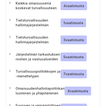
vaatimukset
Kaikkia omaisuuseriä
4
vaatimusta
koskevat turvallisuuteen
liittyvät politiikat ja
menettelyt
Tietoturvallisuuden
1
vaatimusta
hallintajärjestelmän
arvioinnin laukaisevien
tekijöiden määrittely
Tietoturvallisuuden
3
vaatimusta
hallintajärjestelmän
parhaiden käytäntöjen
arviointi
Järjestelmän tarkastuksen
5
vaatimusta
roolien ja vastuualueiden
määrittely
Turvallisuuspolitiikkojen ja
7
vaatimusta
-menettelyjen
tarkistaminen
Omaisuudenhallintapolitiikan
4
vaatimusta
luominen ja ylläpitäminen
Fyysisen ja ympäristöllisen