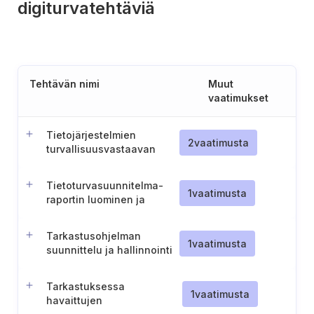
digiturvatehtäviä
Tehtävän nimi
Muut
vaatimukset
Tietojärjestelmien
2
vaatimusta
turvallisuusvastaavan
nimittäminen ja tehtävät
(Unkari)
Tietoturvasuunnitelma-
1
vaatimusta
raportin luominen ja
ylläpito
Tarkastusohjelman
1
vaatimusta
suunnittelu ja hallinnointi
Tarkastuksessa
1
vaatimusta
havaittujen