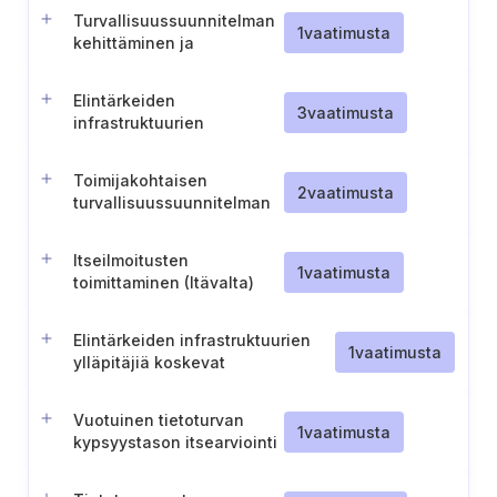
Turvallisuussuunnitelman
1
vaatimusta
kehittäminen ja
täytäntöönpano
Elintärkeiden
3
vaatimusta
infrastruktuurien
turvallisuusyhteyspiste
Toimijakohtaisen
2
vaatimusta
turvallisuussuunnitelman
(O.S.P.) kehittäminen ja
ylläpito (Belgia)
Itseilmoitusten
1
vaatimusta
toimittaminen (Itävalta)
Elintärkeiden infrastruktuurien
1
vaatimusta
ylläpitäjiä koskevat
tarkastusvaatimukset ja
vaatimustenmukaisuusraportointi
Vuotuinen tietoturvan
(Saksa)
1
vaatimusta
kypsyystason itsearviointi
ja raportointi