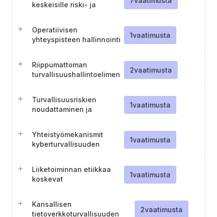
7
vaatimusta
keskeisille riski- ja
valmiusasiakirjoille
Operatiivisen
1
vaatimusta
yhteyspisteen hallinnointi
(Tanska-energia)
Riippumattoman
2
vaatimusta
turvallisuushallintoelimen
perustaminen
Turvallisuusriskien
1
vaatimusta
noudattaminen ja
hallitusten välinen
vuorovaikutusprotokolla
Yhteistyömekanismit
1
vaatimusta
kyberturvallisuuden
koordinoinnin
vahvistamiseksi
Liiketoiminnan etiikkaa
1
vaatimusta
koskevat
käytännesäännöt
Kansallisen
2
vaatimusta
tietoverkkoturvallisuuden