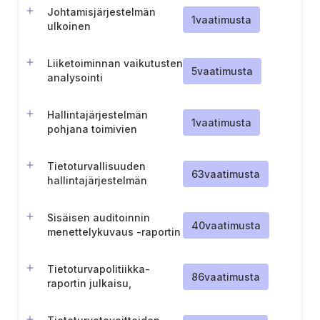
Johtamisjärjestelmän
1
vaatimusta
ulkoinen
raportointiprosessi
Liiketoiminnan vaikutusten
5
vaatimusta
analysointi
Hallintajärjestelmän
1
vaatimusta
pohjana toimivien
vaatimuskehikkojen
määrittäminen
Tietoturvallisuuden
63
vaatimusta
hallintajärjestelmän
kuvaus ja ylläpito
Sisäisen auditoinnin
40
vaatimusta
menettelykuvaus -raportin
julkaisu ja ylläpito
Tietoturvapolitiikka-
86
vaatimusta
raportin julkaisu,
tiedottaminen ja ylläpito