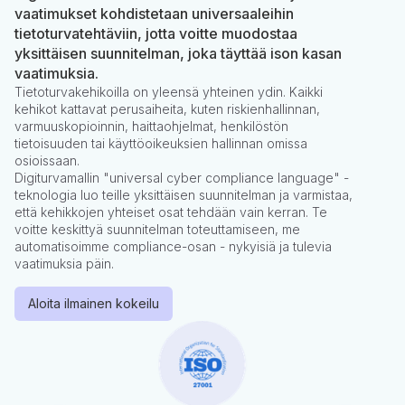
vaatimukset kohdistetaan universaaleihin
tietoturvatehtäviin, jotta voitte muodostaa
yksittäisen suunnitelman, joka täyttää ison kasan
vaatimuksia.
Tietoturvakehikoilla on yleensä yhteinen ydin. Kaikki
kehikot kattavat perusaiheita, kuten riskienhallinnan,
varmuuskopioinnin, haittaohjelmat, henkilöstön
tietoisuuden tai käyttöoikeuksien hallinnan omissa
osioissaan.
Digiturvamallin "universal cyber compliance language" -
teknologia luo teille yksittäisen suunnitelman ja varmistaa,
että kehikkojen yhteiset osat tehdään vain kerran. Te
voitte keskittyä suunnitelman toteuttamiseen, me
automatisoimme compliance-osan - nykyisiä ja tulevia
vaatimuksia päin.
Aloita ilmainen kokeilu