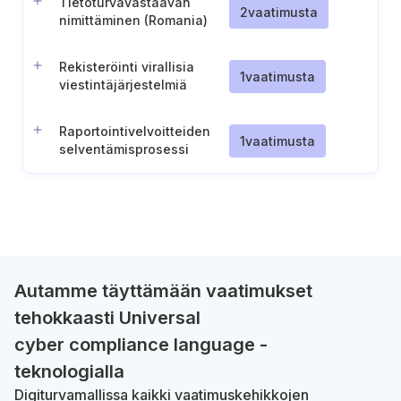
Tietoturvavastaavan
2
vaatimusta
nimittäminen (Romania)
Rekisteröinti virallisia
1
vaatimusta
viestintäjärjestelmiä
varten
Raportointivelvoitteiden
1
vaatimusta
selventämisprosessi
(Sveitsi)
Autamme täyttämään vaatimukset
tehokkaasti Universal
cyber compliance language -
teknologialla
Digiturvamallissa kaikki vaatimuskehikkojen