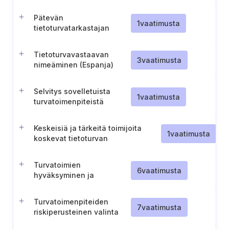
politiikat ja menettelyt
Pätevän
1
vaatimusta
tietoturvatarkastajan
nimeäminen (Malta)
Tietoturvavastaavan
3
vaatimusta
nimeäminen (Espanja)
Selvitys sovelletuista
1
vaatimusta
turvatoimenpiteistä
(Espanja)
Keskeisiä ja tärkeitä toimijoita
1
vaatimusta
koskevat tietoturvan
vaatimustenmukaisuusvaatimukset
(Espanja)
Turvatoimien
6
vaatimusta
hyväksyminen ja
toteuttaminen
Turvatoimenpiteiden
7
vaatimusta
riskiperusteinen valinta