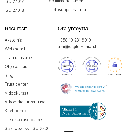
politiikkadokumentit
ISO 27017
Tietosuojan hallinta
ISO 27018
Resurssit
Ota yhteyttä
Akatemia
+358 10 231 6010
tiimi@digiturvamalli.fi
Webinaarit
Tilaa uutiskirje
Ohjekeskus
Blogi
Trust center
Videokurssit
Viikon digiturvauutiset
Käyttöehdot
Tietosuojaselosteet
Sisältöpankki: ISO 27001