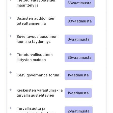
Tietoturvatavoitteiden
56
vaatimusta
määrittely ja
dokumentointi
Sisäisten auditointien
83
vaatimusta
toteuttaminen ja
dokumentointi
Soveltuvuuslausunnon
6
vaatimusta
luonti ja täydennys
Tietoturvallisuuteen
35
vaatimusta
liittyvien muiden
vaatimusten
tunnistaminen,
dokumentointi ja hallinta
ISMS governance forum
1
vaatimusta
Keskeisten varautumis- ja
1
vaatimusta
turvallisuustehtävien
määrittely
Turvallisuutta ja
2
vaatimusta