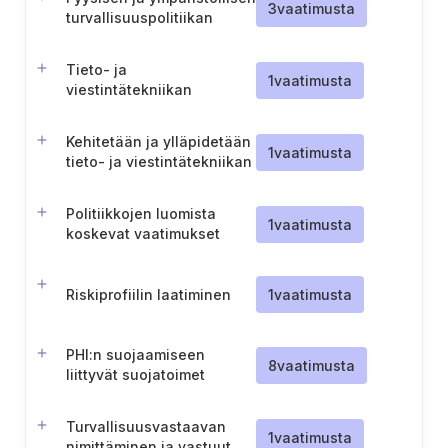
3
vaatimusta
turvallisuuspolitiikan
luominen ja ylläpitäminen
Tieto- ja
1
vaatimusta
viestintätekniikan
riskienhallintakehyksen
tarkistusta koskevan
Kehitetään ja ylläpidetään
raportin laatiminen ja
1
vaatimusta
tieto- ja viestintätekniikan
ylläpitäminen
hankehallintapolitiikkaa
Politiikkojen luomista
1
vaatimusta
koskevat vaatimukset
Riskiprofiilin laatiminen
1
vaatimusta
PHI:n suojaamiseen
8
vaatimusta
liittyvät suojatoimet
Turvallisuusvastaavan
1
vaatimusta
nimittäminen ja vastuut