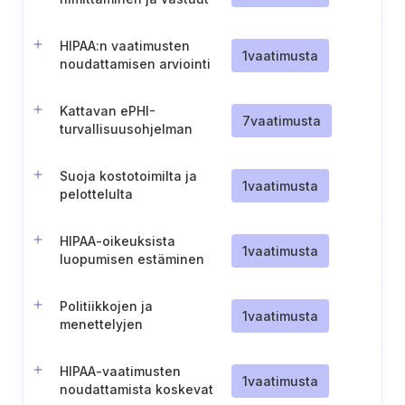
(HIPAA)
HIPAA:n vaatimusten
1
vaatimusta
noudattamisen arviointi
Kattavan ePHI-
7
vaatimusta
turvallisuusohjelman
perustaminen ja ylläpito
Suoja kostotoimilta ja
1
vaatimusta
pelottelulta
HIPAA-oikeuksista
1
vaatimusta
luopumisen estäminen
Politiikkojen ja
1
vaatimusta
menettelyjen
täytäntöönpano
HIPAA-vaatimusten
1
vaatimusta
noudattamista koskevat