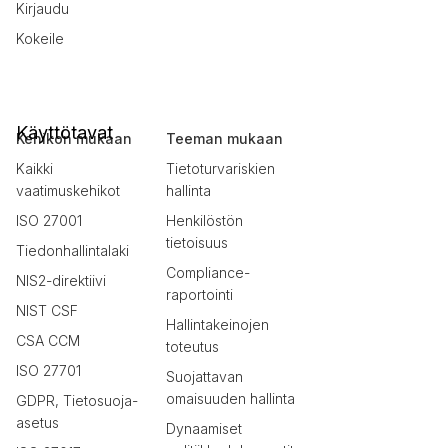
Kirjaudu
Kokeile
Käyttötavat
Kehikon mukaan
Teeman mukaan
Kaikki
Tietoturvariskien
vaatimuskehikot
hallinta
ISO 27001
Henkilöstön
tietoisuus
Tiedonhallintalaki
Compliance-
NIS2-direktiivi
raportointi
NIST CSF
Hallintakeinojen
CSA CCM
toteutus
ISO 27701
Suojattavan
omaisuuden hallinta
GDPR, Tietosuoja-
asetus
Dynaamiset