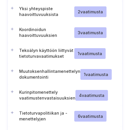
Yksi yhteyspiste
2
vaatimusta
haavoittuvuuksista
ilmoittamista varten
Koordinoidun
3
vaatimusta
haavoittuvuuksien
ilmoituspolitiikan ja
raportointimenettelyn
Tekoälyn käyttöön liittyvät
ylläpitäminen
1
vaatimusta
tietoturvavaatimukset
Muutoksenhallintamenettelyn
1
vaatimusta
dokumentointi
Kurinpitomenettely
4
vaatimusta
vaatimustenvastaisuuksien
osalta
Tietoturvapolitiikan ja -
6
vaatimusta
menettelyjen
noudattamista koskevat