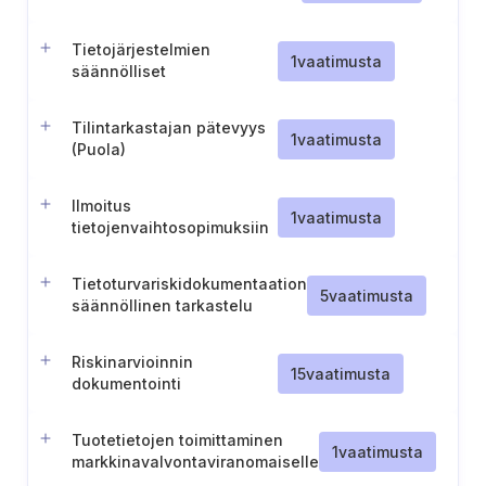
tieto- ja
viestintätekniikkajärjestelmän
Tietojärjestelmien
käyttö (Puola)
1
vaatimusta
säännölliset
tietoturvatarkastukset
(Puola)
Tilintarkastajan pätevyys
1
vaatimusta
(Puola)
Ilmoitus
1
vaatimusta
tietojenvaihtosopimuksiin
osallistumisesta (Viro)
Tietoturvariskidokumentaation
5
vaatimusta
säännöllinen tarkastelu
Riskinarvioinnin
15
vaatimusta
dokumentointi
Tuotetietojen toimittaminen
1
vaatimusta
markkinavalvontaviranomaiselle