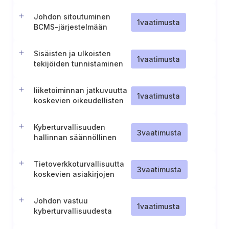
vaatimustenvastaisuuksien
hallinta ja seuranta
Johdon sitoutuminen
1
vaatimusta
BCMS-järjestelmään
Sisäisten ja ulkoisten
1
vaatimusta
tekijöiden tunnistaminen
liiketoiminnan
jatkuvuuden hallintaa
liiketoiminnan jatkuvuutta
varten.
1
vaatimusta
koskevien oikeudellisten
ja sääntelyvaatimusten
hallinta
Kyberturvallisuuden
3
vaatimusta
hallinnan säännöllinen
vaatimustenmukaisuuden
itsearviointi.
Tietoverkkoturvallisuutta
3
vaatimusta
koskevien asiakirjojen
toimittaminen NKSC:lle
(Liettua).
Johdon vastuu
1
vaatimusta
kyberturvallisuudesta
(Unkari)