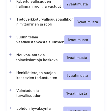
Kyberturvallisuuden
2
vaatimusta
hallinnan roolit ja vastuut
Tietoverkkoturvallisuuspäällikön
3
vaatimusta
nimittäminen ja rooli
Suunnitelma
1
vaatimusta
vaatimustenvastaisuuksien
korjaamiseksi
Neuvoa-antavia
1
vaatimusta
toimeksiantoja koskeva
menettely
Henkilötietojen suojaa
2
vaatimusta
koskevien tarkastusten
periaatteet
Valmiuden ja
1
vaatimusta
turvallisuuden
johtoaseman
vahvistaminen (Tanska).
Johdon hyväksyntä