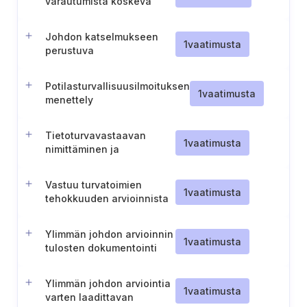
varautumista koskeva
sisäinen
valvontajärjestelmä
Johdon katselmukseen
1
vaatimusta
perustuva
toimintasuunnitelma
Potilasturvallisuusilmoituksen
1
vaatimusta
menettely
Tietoturvavastaavan
1
vaatimusta
nimittäminen ja
vastuualueet
Vastuu turvatoimien
1
vaatimusta
tehokkuuden arvioinnista
Ylimmän johdon arvioinnin
1
vaatimusta
tulosten dokumentointi
Ylimmän johdon arviointia
1
vaatimusta
varten laadittavan