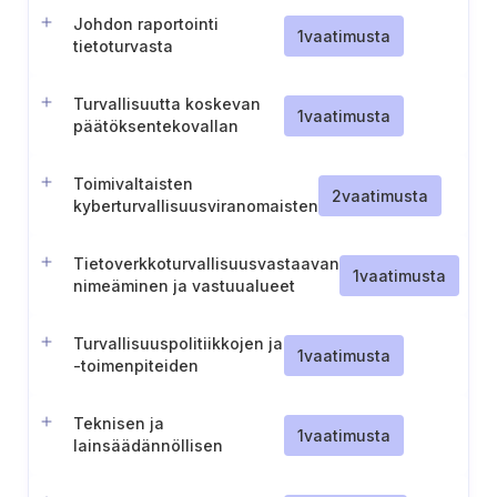
(Unkari)
Johdon raportointi
1
vaatimusta
tietoturvasta
Turvallisuutta koskevan
1
vaatimusta
päätöksentekovallan
delegointi
Toimivaltaisten
2
vaatimusta
kyberturvallisuusviranomaisten
sääntelyohjeiden
noudattaminen.
Tietoverkkoturvallisuusvastaavan
1
vaatimusta
nimeäminen ja vastuualueet
(Portugali)
Turvallisuuspolitiikkojen ja
1
vaatimusta
-toimenpiteiden
käyttöönotto (Portugali)
Teknisen ja
1
vaatimusta
lainsäädännöllisen
kehityksen seuranta
(Portugali)