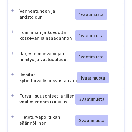
tietopaketin valmistelu
Vanhentuneen ja
1
vaatimusta
arkistoidun
dokumentoidun tiedon
hallinta
Toiminnan jatkuvuutta
1
vaatimusta
koskevan lainsäädännön
ja toimintaperiaatteiden
noudattamisen arviointi
Järjestelmänvalvojan
1
vaatimusta
nimitys ja vastuualueet
Ilmoitus
1
vaatimusta
kyberturvallisuusvastaavan
nimittämisestä (Liettua)
Turvallisuusohjeet ja tilien
3
vaatimusta
vaatimustenmukaisuus
Tietoturvapolitiikan
2
vaatimusta
säännöllinen
uudelleentarkastelu