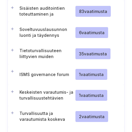
Sisäisten auditointien
83
vaatimusta
toteuttaminen ja
dokumentointi
Soveltuvuuslausunnon
6
vaatimusta
luonti ja täydennys
Tietoturvallisuuteen
35
vaatimusta
liittyvien muiden
vaatimusten
tunnistaminen,
dokumentointi ja hallinta
ISMS governance forum
1
vaatimusta
Keskeisten varautumis- ja
1
vaatimusta
turvallisuustehtävien
määrittely
Turvallisuutta ja
2
vaatimusta
varautumista koskeva
sisäinen
valvontajärjestelmä