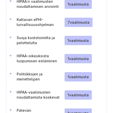
HIPAA:n vaatimusten
1
vaatimusta
noudattamisen arviointi
Kattavan ePHI-
7
vaatimusta
turvallisuusohjelman
perustaminen ja ylläpito
Suoja kostotoimilta ja
1
vaatimusta
pelottelulta
HIPAA-oikeuksista
1
vaatimusta
luopumisen estäminen
Politiikkojen ja
1
vaatimusta
menettelyjen
täytäntöönpano
HIPAA-vaatimusten
1
vaatimusta
noudattamista koskevat
politiikat ja menettelyt
Pätevän