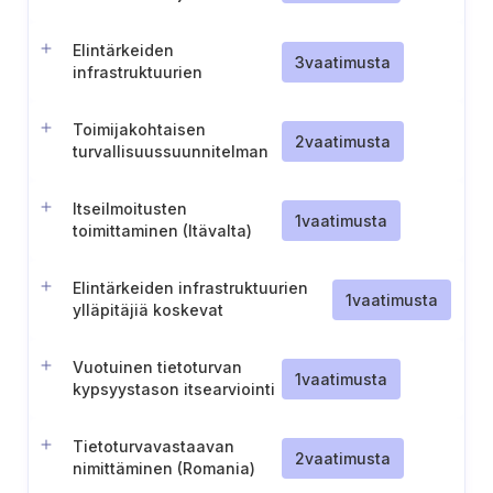
täytäntöönpano
Elintärkeiden
3
vaatimusta
infrastruktuurien
turvallisuusyhteyspiste
Toimijakohtaisen
2
vaatimusta
turvallisuussuunnitelman
(O.S.P.) kehittäminen ja
ylläpito (Belgia)
Itseilmoitusten
1
vaatimusta
toimittaminen (Itävalta)
Elintärkeiden infrastruktuurien
1
vaatimusta
ylläpitäjiä koskevat
tarkastusvaatimukset ja
vaatimustenmukaisuusraportointi
Vuotuinen tietoturvan
(Saksa)
1
vaatimusta
kypsyystason itsearviointi
ja raportointi
Tietoturvavastaavan
2
vaatimusta
nimittäminen (Romania)