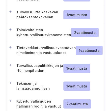
Turvallisuutta koskevan
1
vaatimusta
päätöksentekovallan
delegointi
Toimivaltaisten
2
vaatimusta
kyberturvallisuusviranomaisten
sääntelyohjeiden
noudattaminen.
Tietoverkkoturvallisuusvastaavan
1
vaatimusta
nimeäminen ja vastuualueet
(Portugali)
Turvallisuuspolitiikkojen ja
1
vaatimusta
-toimenpiteiden
käyttöönotto (Portugali)
Teknisen ja
1
vaatimusta
lainsäädännöllisen
kehityksen seuranta
(Portugali)
Kyberturvallisuuden
2
vaatimusta
hallinnan roolit ja vastuut