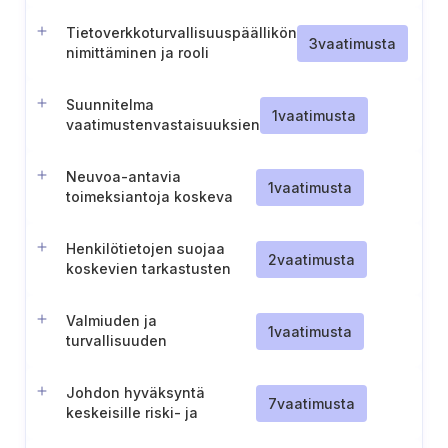
Tietoverkkoturvallisuuspäällikön
3
vaatimusta
nimittäminen ja rooli
Suunnitelma
1
vaatimusta
vaatimustenvastaisuuksien
korjaamiseksi
Neuvoa-antavia
1
vaatimusta
toimeksiantoja koskeva
menettely
Henkilötietojen suojaa
2
vaatimusta
koskevien tarkastusten
periaatteet
Valmiuden ja
1
vaatimusta
turvallisuuden
johtoaseman
vahvistaminen (Tanska).
Johdon hyväksyntä
7
vaatimusta
keskeisille riski- ja
valmiusasiakirjoille