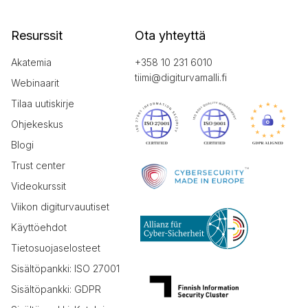
Resurssit
Ota yhteyttä
Akatemia
+358 10 231 6010
tiimi@digiturvamalli.fi
Webinaarit
Tilaa uutiskirje
Ohjekeskus
Blogi
Trust center
Videokurssit
Viikon digiturvauutiset
Käyttöehdot
Tietosuojaselosteet
Sisältöpankki: ISO 27001
Sisältöpankki: GDPR