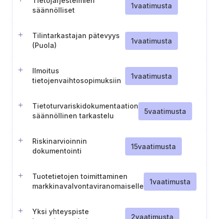
Tietojärjestelmien
käyttö (Puola)
1
vaatimusta
säännölliset
tietoturvatarkastukset
(Puola)
Tilintarkastajan pätevyys
1
vaatimusta
(Puola)
Ilmoitus
1
vaatimusta
tietojenvaihtosopimuksiin
osallistumisesta (Viro)
Tietoturvariskidokumentaation
5
vaatimusta
säännöllinen tarkastelu
Riskinarvioinnin
15
vaatimusta
dokumentointi
Tuotetietojen toimittaminen
1
vaatimusta
markkinavalvontaviranomaiselle
Yksi yhteyspiste
2
vaatimusta