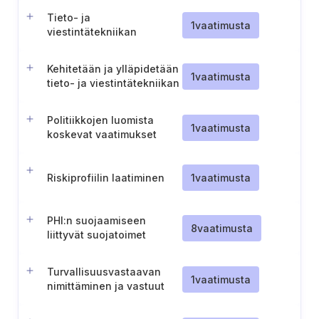
Tieto- ja
1
vaatimusta
viestintätekniikan
riskienhallintakehyksen
tarkistusta koskevan
Kehitetään ja ylläpidetään
raportin laatiminen ja
1
vaatimusta
tieto- ja viestintätekniikan
ylläpitäminen
hankehallintapolitiikkaa
Politiikkojen luomista
1
vaatimusta
koskevat vaatimukset
Riskiprofiilin laatiminen
1
vaatimusta
PHI:n suojaamiseen
8
vaatimusta
liittyvät suojatoimet
Turvallisuusvastaavan
1
vaatimusta
nimittäminen ja vastuut
(HIPAA)