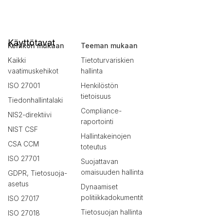
Käyttötavat
Kehikon mukaan
Teeman mukaan
Kaikki
Tietoturvariskien
vaatimuskehikot
hallinta
ISO 27001
Henkilöstön
tietoisuus
Tiedonhallintalaki
Compliance-
NIS2-direktiivi
raportointi
NIST CSF
Hallintakeinojen
CSA CCM
toteutus
ISO 27701
Suojattavan
omaisuuden hallinta
GDPR, Tietosuoja-
asetus
Dynaamiset
politiikkadokumentit
ISO 27017
Tietosuojan hallinta
ISO 27018