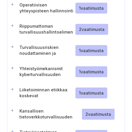
Operatiivisen
1
vaatimusta
yhteyspisteen hallinnointi
(Tanska-energia)
Riippumattoman
2
vaatimusta
turvallisuushallintoelimen
perustaminen
Turvallisuusriskien
1
vaatimusta
noudattaminen ja
hallitusten välinen
vuorovaikutusprotokolla
Yhteistyömekanismit
1
vaatimusta
kyberturvallisuuden
koordinoinnin
vahvistamiseksi
Liiketoiminnan etiikkaa
1
vaatimusta
koskevat
käytännesäännöt
Kansallisen
2
vaatimusta
tietoverkkoturvallisuuden
tieto- ja
viestintätekniikkajärjestelmän