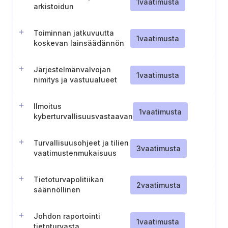
1
vaatimusta
arkistoidun
dokumentoidun tiedon
hallinta
Toiminnan jatkuvuutta
1
vaatimusta
koskevan lainsäädännön
ja toimintaperiaatteiden
noudattamisen arviointi
Järjestelmänvalvojan
1
vaatimusta
nimitys ja vastuualueet
Ilmoitus
1
vaatimusta
kyberturvallisuusvastaavan
nimittämisestä (Liettua)
Turvallisuusohjeet ja tilien
3
vaatimusta
vaatimustenmukaisuus
Tietoturvapolitiikan
2
vaatimusta
säännöllinen
uudelleentarkastelu
(Unkari)
Johdon raportointi
1
vaatimusta
tietoturvasta