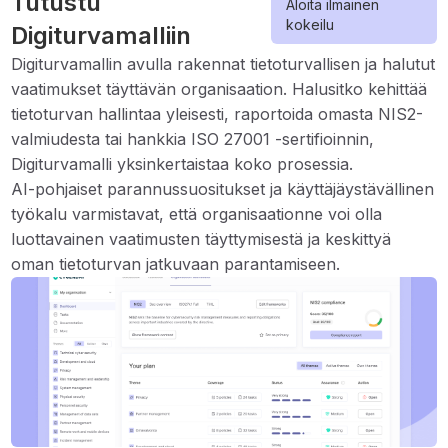
Tutustu
Aloita ilmainen
kokeilu
Digiturvamalliin
Digiturvamallin avulla rakennat tietoturvallisen ja halutut
vaatimukset täyttävän organisaation. Halusitko kehittää
tietoturvan hallintaa yleisesti, raportoida omasta NIS2-
valmiudesta tai hankkia ISO 27001 -sertifioinnin,
Digiturvamalli yksinkertaistaa koko prosessia.
AI-pohjaiset parannussuositukset ja käyttäjäystävällinen
työkalu varmistavat, että organisaationne voi olla
luottavainen vaatimusten täyttymisestä ja keskittyä
oman tietoturvan jatkuvaan parantamiseen.