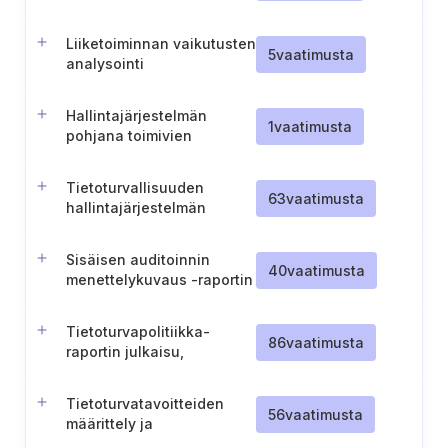
raportointiprosessi
Liiketoiminnan vaikutusten
5
vaatimusta
analysointi
Hallintajärjestelmän
1
vaatimusta
pohjana toimivien
vaatimuskehikkojen
määrittäminen
Tietoturvallisuuden
63
vaatimusta
hallintajärjestelmän
kuvaus ja ylläpito
Sisäisen auditoinnin
40
vaatimusta
menettelykuvaus -raportin
julkaisu ja ylläpito
Tietoturvapolitiikka-
86
vaatimusta
raportin julkaisu,
tiedottaminen ja ylläpito
Tietoturvatavoitteiden
56
vaatimusta
määrittely ja
dokumentointi