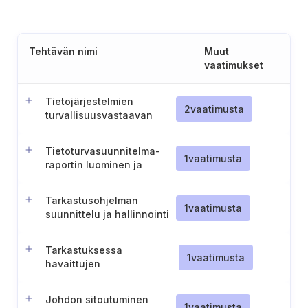
Tehtävän nimi
Muut
vaatimukset
Tietojärjestelmien
2
vaatimusta
turvallisuusvastaavan
nimittäminen ja tehtävät
(Unkari)
Tietoturvasuunnitelma-
1
vaatimusta
raportin luominen ja
ylläpito
Tarkastusohjelman
1
vaatimusta
suunnittelu ja hallinnointi
Tarkastuksessa
1
vaatimusta
havaittujen
vaatimustenvastaisuuksien
hallinta ja seuranta
Johdon sitoutuminen
1
vaatimusta