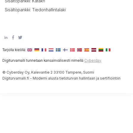
Sisältöpankki: Katakri
Sisältöpankki: Tiedonhallintalaki
Tarjolla kielillä:
Digiturvamalli tunnetaan kansainvälisesti nimellä
Cyberday
© Cyberday Oy, Kalevantie 2 33100 Tampere, Suomi
Digiturvamalli.fi - Moderni alusta tietoturvan hallintaan ja sertifiointiin