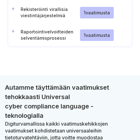
Rekisteröinti virallisia
1
vaatimusta
viestintäjärjestelmiä
varten
Raportointivelvoitteiden
1
vaatimusta
selventämisprosessi
(Sveitsi)
Autamme täyttämään vaatimukset
tehokkaasti Universal
cyber compliance language -
teknologialla
Digiturvamallissa kaikki vaatimuskehikkojen
vaatimukset kohdistetaan universaaleihin
tietoturvatehtäviin, jotta voitte muodostaa