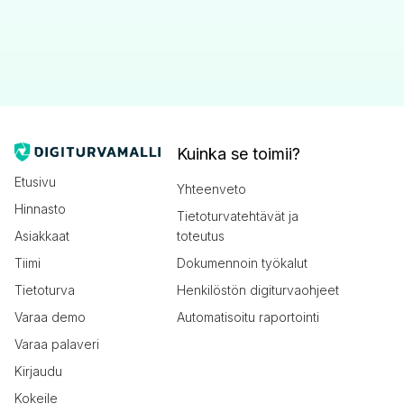
Kuinka se toimii?
Etusivu
Yhteenveto
Hinnasto
Tietoturvatehtävät ja
Asiakkaat
toteutus
Tiimi
Dokumennoin työkalut
Tietoturva
Henkilöstön digiturvaohjeet
Varaa demo
Automatisoitu raportointi
Varaa palaveri
Kirjaudu
Kokeile