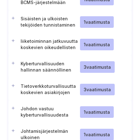
BCMS-järjestelmään
Sisäisten ja ulkoisten
1
vaatimusta
tekijöiden tunnistaminen
liiketoiminnan
jatkuvuuden hallintaa
liiketoiminnan jatkuvuutta
varten.
1
vaatimusta
koskevien oikeudellisten
ja sääntelyvaatimusten
hallinta
Kyberturvallisuuden
3
vaatimusta
hallinnan säännöllinen
vaatimustenmukaisuuden
itsearviointi.
Tietoverkkoturvallisuutta
3
vaatimusta
koskevien asiakirjojen
toimittaminen NKSC:lle
(Liettua).
Johdon vastuu
1
vaatimusta
kyberturvallisuudesta
(Unkari)
Johtamisjärjestelmän
1
vaatimusta
ulkoinen