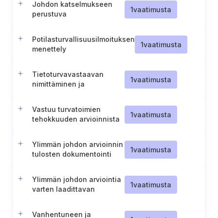
Johdon katselmukseen
1
vaatimusta
perustuva
toimintasuunnitelma
Potilasturvallisuusilmoituksen
1
vaatimusta
menettely
Tietoturvavastaavan
1
vaatimusta
nimittäminen ja
vastuualueet
Vastuu turvatoimien
1
vaatimusta
tehokkuuden arvioinnista
Ylimmän johdon arvioinnin
1
vaatimusta
tulosten dokumentointi
Ylimmän johdon arviointia
1
vaatimusta
varten laadittavan
tietopaketin valmistelu
Vanhentuneen ja