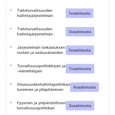
liittyvät politiikat ja
menettelyt
Tietoturvallisuuden
1
vaatimusta
hallintajärjestelmän
arvioinnin laukaisevien
tekijöiden määrittely
Tietoturvallisuuden
3
vaatimusta
hallintajärjestelmän
parhaiden käytäntöjen
arviointi
Järjestelmän tarkastuksen
5
vaatimusta
roolien ja vastuualueiden
määrittely
Turvallisuuspolitiikkojen ja
7
vaatimusta
-menettelyjen
tarkistaminen
Omaisuudenhallintapolitiikan
4
vaatimusta
luominen ja ylläpitäminen
Fyysisen ja ympäristöllisen
3
vaatimusta
turvallisuuspolitiikan
luominen ja ylläpitäminen