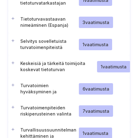
1
vaatimusta
tietoturvatarkastajan
nimeäminen (Malta)
Tietoturvavastaavan
3
vaatimusta
nimeäminen (Espanja)
Selvitys sovelletuista
1
vaatimusta
turvatoimenpiteistä
(Espanja)
Keskeisiä ja tärkeitä toimijoita
1
vaatimusta
koskevat tietoturvan
vaatimustenmukaisuusvaatimukset
(Espanja)
Turvatoimien
6
vaatimusta
hyväksyminen ja
toteuttaminen
Turvatoimenpiteiden
7
vaatimusta
riskiperusteinen valinta
Turvallisuussuunnitelman
1
vaatimusta
kehittäminen ja