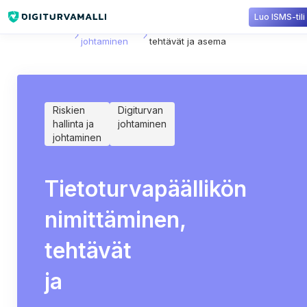
Luo ISMS-tili
Sisältökirjasto
Digiturvan
Tietoturvapäällikön nimittäminen,
johtaminen
tehtävät ja asema
Riskien
Digiturvan
hallinta ja
johtaminen
johtaminen
Tietoturvapäällikön
nimittäminen,
tehtävät
ja