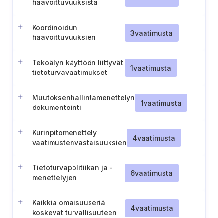
haavoittuvuuksista
ilmoittamista varten
Koordinoidun
3
vaatimusta
haavoittuvuuksien
ilmoituspolitiikan ja
raportointimenettelyn
Tekoälyn käyttöön liittyvät
ylläpitäminen
1
vaatimusta
tietoturvavaatimukset
Muutoksenhallintamenettelyn
1
vaatimusta
dokumentointi
Kurinpitomenettely
4
vaatimusta
vaatimustenvastaisuuksien
osalta
Tietoturvapolitiikan ja -
6
vaatimusta
menettelyjen
noudattamista koskevat
vaatimukset
Kaikkia omaisuuseriä
4
vaatimusta
koskevat turvallisuuteen