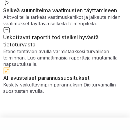
Selkeä suunnitelma vaatimusten täyttämiseen
Aktivoi teille tärkeät vaatimuskehikot ja jalkauta niiden
vaatimukset täyttäviä selkeitä toimenpiteitä.
Uskottavat raportit todisteiksi hyvästä
tietoturvasta
Etene tehtävien avulla varmistaaksesi turvallisen
toiminnan. Luo ammattimaisia ​​raportteja muutamalla
napsautuksella.
AI-avusteiset parannussuositukset
Keskity vaikuttavimpiin parannuksiin Digiturvamallin
suositusten avulla.