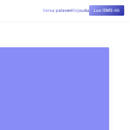
Varaa palaveri
Kirjaudu
Luo ISMS-tili