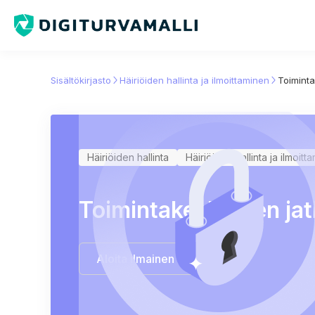
Sisältökirjasto
Häiriöiden hallinta ja ilmoittaminen
Toiminta
Häiriöiden hallinta
Häiriöiden hallinta ja ilmoitt
Toimintakeskusten jat
Aloita ilmainen kokeilu