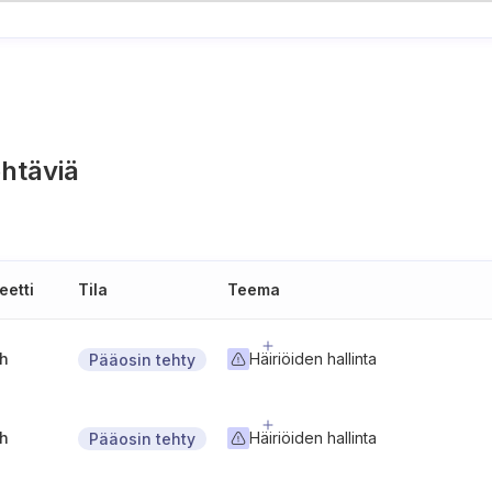
htäviä
eetti
Tila
Teema
gh
Häiriöiden hallinta
Pääosin tehty
gh
Häiriöiden hallinta
Pääosin tehty