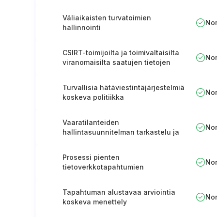
Väliaikaisten turvatoimien
No
hallinnointi
CSIRT-toimijoilta ja toimivaltaisilta
No
viranomaisilta saatujen tietojen
hallinta ja käyttö
Turvallisia hätäviestintäjärjestelmiä
No
koskeva politiikka
Vaaratilanteiden
No
hallintasuunnitelman tarkastelu ja
hyväksyminen (Liettua)
Prosessi pienten
No
tietoverkkotapahtumien
ilmoittamista varten (Liettua)
Tapahtuman alustavaa arviointia
No
koskeva menettely