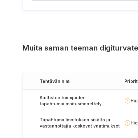
Muita saman teeman digiturvate
Tehtävän nimi
Priorit
Kriittisten toimijoiden
Hi
tapahtumailmoitusmenettely
Tapahtumailmoituksen sisältö ja
Hi
vastaanottajia koskevat vaatimukset
(Suomi)