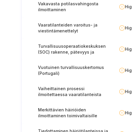
Vakavasta potilasvahingosta
Hi
ilmoittaminen
valvontaviranomaiselle
Vaaratilanteiden varoitus- ja
Hi
viestintämenettelyt
Turvallisuusoperaatiokeskuksen
Hi
(SOC) rakenne, pätevyys ja
menettelyt.
Vuotuinen turvallisuuskertomus
Hi
(Portugali)
Vaiheittainen prosessi
Hi
ilmoitettaessa vaaratilanteista
viranomaisille (Portugali).
Merkittävien häiriöiden
Hi
ilmoittaminen toimivaltaisille
viranomaisille
Tiedottaminen häiriötilanteissa ja