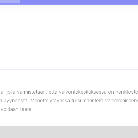
tapa, jolla varmistetaan, että valvontakeskuksessa on henkilös
a pyynnöstä. Menettelytavassa tulisi määritellä vähimmäishenk
a voidaan taata.