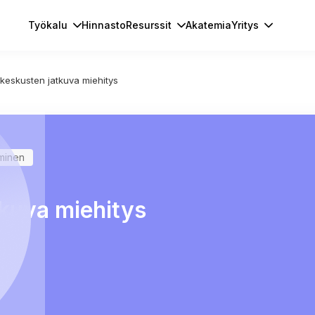
Työkalu
Hinnasto
Resurssit
Akatemia
Yritys
keskusten jatkuva miehitys
aminen
kuva miehitys