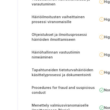
Hi
varautuminen
Häiriöilmoitusten vaiheittainen
Hi
prosessi viranomaisille
Ohjeistukset ja ilmoitusprosessi
Hi
häiriöiden ilmoittamiseen
henkilöstölle
Häiriöhallinnan vastuutiimin
Hi
nimeäminen
Tapahtuneiden tietoturvahäiriöiden
Hi
käsittelyprosessi ja dokumentointi
Procedures for fraud and suspicious
No
conduct
Menettely valmiusviranomaiselle
No