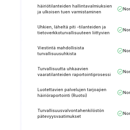
häiriötilanteiden hallintavalmiuksien
No
ja ulkoisen tuen varmistaminen
(Unkari)
Uhkien, läheltä piti -tilanteiden ja
No
tietoverkkoturvallisuuteen liittyvien
vaaratilanteiden raportointi (Unkari).
Viestintä mahdollisista
No
turvallisuusuhkista
Turvallisuutta uhkaavien
No
vaaratilanteiden raportointiprosessi
(Ruotsi)
Luotettavien palvelujen tarjoajien
No
häiriöraportointi (Ruotsi)
Turvallisuusvalvontahenkilöstön
No
pätevyysvaatimukset