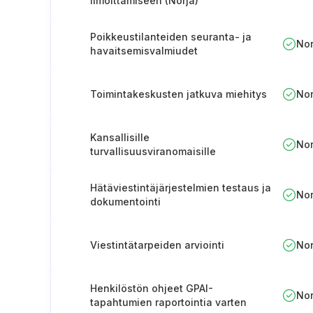
ilmoittamiseen (Norja)
Poikkeustilanteiden seuranta- ja
No
havaitsemisvalmiudet
Toimintakeskusten jatkuva miehitys
No
Kansallisille
No
turvallisuusviranomaisille
ilmoittamisen menettely
Hätäviestintäjärjestelmien testaus ja
No
dokumentointi
Viestintätarpeiden arviointi
No
Henkilöstön ohjeet GPAI-
No
tapahtumien raportointia varten