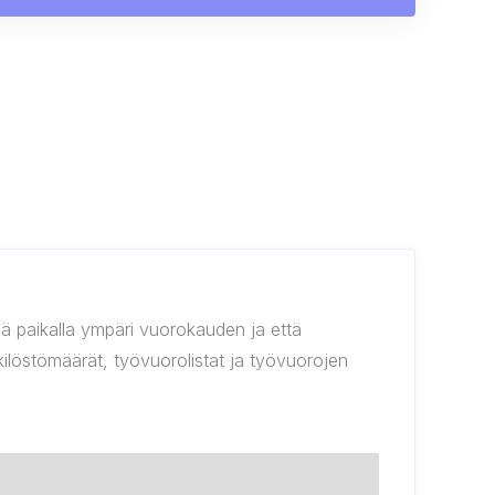
töä paikalla ympäri vuorokauden ja että
ilöstömäärät, työvuorolistat ja työvuorojen