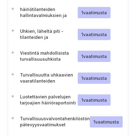
häiriötilanteiden
1
vaatimusta
hallintavalmiuksien ja
ulkoisen tuen
varmistaminen (Unkari)
Uhkien, läheltä piti -
1
vaatimusta
tilanteiden ja
tietoverkkoturvallisuuteen
liittyvien vaaratilanteiden
Viestintä mahdollisista
raportointi (Unkari).
1
vaatimusta
turvallisuusuhkista
Turvallisuutta uhkaavien
1
vaatimusta
vaaratilanteiden
raportointiprosessi
(Ruotsi)
Luotettavien palvelujen
1
vaatimusta
tarjoajien häiriöraportointi
(Ruotsi)
Turvallisuusvalvontahenkilöstön
1
vaatimusta
pätevyysvaatimukset