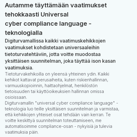
Autamme täyttämään vaatimukset
tehokkaasti Universal
cyber compliance language -
teknologialla
Digiturvamallissa kaikki vaatimuskehikkojen
vaatimukset kohdistetaan universaaleihin
tietoturvatehtäviin, jotta voitte muodostaa
yksittäisen suunnitelman, joka täyttää ison kasan
vaatimuksia.
Tietoturvakehikoilla on yleensä yhteinen ydin. Kaikki
kehikot kattavat perusaiheita, kuten riskienhallinnan,
varmuuskopioinnin, haittaohjelmat, henkilöstön
tietoisuuden tai käyttöoikeuksien hallinnan omissa
osioissaan.
Digiturvamallin "universal cyber compliance language" -
teknologia luo teille yksittäisen suunnitelman ja varmistaa,
että kehikkojen yhteiset osat tehdään vain kerran. Te
voitte keskittyä suunnitelman toteuttamiseen, me
automatisoimme compliance-osan - nykyisiä ja tulevia
vaatimuksia päin.