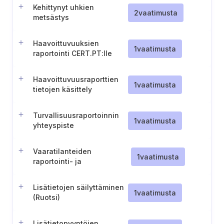
Kehittynyt uhkien
2
vaatimusta
metsästys
Haavoittuvuuksien
1
vaatimusta
raportointi CERT.PT:lle
(Portugali)
Haavoittuvuusraporttien
1
vaatimusta
tietojen käsittely
(Portugali)
Turvallisuusraportoinnin
1
vaatimusta
yhteyspiste
Vaaratilanteiden
1
vaatimusta
raportointi- ja
varhaisvaroitusjärjestelmän
yhdenmukaistaminen
Lisätietojen säilyttäminen
1
vaatimusta
(Ruotsi)
Lisätietopyyntöjen