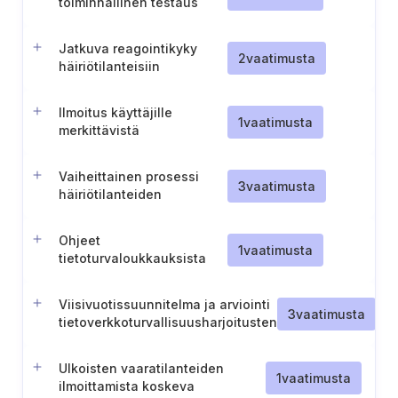
toiminnallinen testaus
Jatkuva reagointikyky
2
vaatimusta
häiriötilanteisiin
Ilmoitus käyttäjille
1
vaatimusta
merkittävistä
vaaratilanteista
Vaiheittainen prosessi
3
vaatimusta
häiriötilanteiden
ilmoittamiseksi
viranomaisille (Tanska-
Ohjeet
energia).
1
vaatimusta
tietoturvaloukkauksista
ilmoittamisesta
viranomaisille
Viisivuotissuunnitelma ja arviointi
3
vaatimusta
tietoverkkoturvallisuusharjoitusten
osalta
Ulkoisten vaaratilanteiden
1
vaatimusta
ilmoittamista koskeva