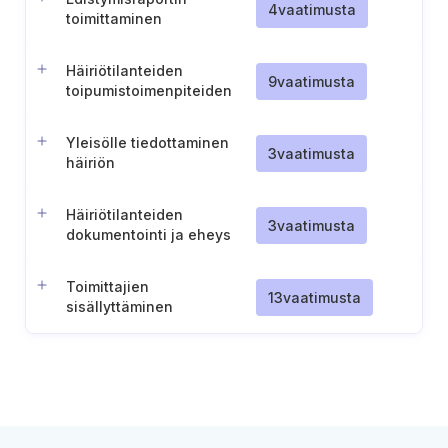
varalta
4
vaatimusta
toimittaminen
Häiriötilanteiden
9
vaatimusta
toipumistoimenpiteiden
käynnistämiskynnyksen
määrittäminen
Yleisölle tiedottaminen
3
vaatimusta
häiriön
toipumistoimenpiteistä
Häiriötilanteiden
3
vaatimusta
dokumentointi ja eheys
Toimittajien
13
vaatimusta
sisällyttäminen
vaaratilanteiden
hallintaan