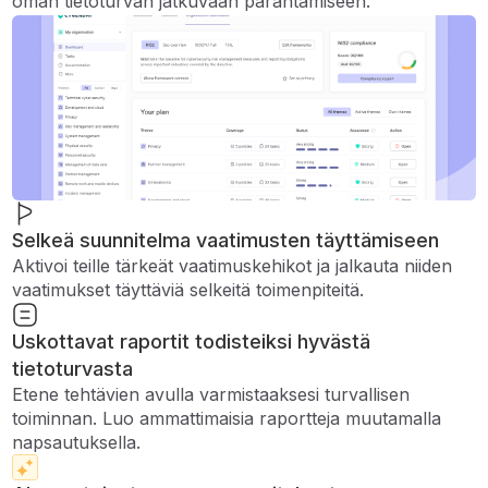
oman tietoturvan jatkuvaan parantamiseen.
Selkeä suunnitelma vaatimusten täyttämiseen
Aktivoi teille tärkeät vaatimuskehikot ja jalkauta niiden
vaatimukset täyttäviä selkeitä toimenpiteitä.
Uskottavat raportit todisteiksi hyvästä
tietoturvasta
Etene tehtävien avulla varmistaaksesi turvallisen
toiminnan. Luo ammattimaisia ​​raportteja muutamalla
napsautuksella.