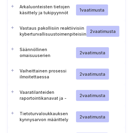
Arkaluonteisten tietojen
1
vaatimusta
käsittely ja tukipyynnöt
vaaratilanteiden
raportoinnissa (Puola).
Vastaus pakollisiin reaktiivisiin
2
vaatimusta
kyberturvallisuustoimenpiteisiin
Säännöllinen
2
vaatimusta
omaisuuserien
kattavuuden tarkastelu ja
poissulkemisten
Vaiheittainen prosessi
perustelut (Tšekki).
2
vaatimusta
ilmoitettaessa
vaaratilanteista
viranomaisille (Tšekin
Vaaratilanteiden
tasavalta).
2
vaatimusta
raportointikanavat ja -
menettelyt (Tšekki)
Tietoturvaloukkauksen
2
vaatimusta
kynnysarvon määrittely
(Tšekki)