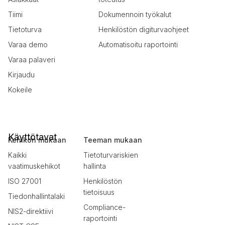
Tiimi
Dokumennoin työkalut
Tietoturva
Henkilöstön digiturvaohjeet
Varaa demo
Automatisoitu raportointi
Varaa palaveri
Kirjaudu
Kokeile
Käyttötavat
Kehikon mukaan
Teeman mukaan
Kaikki
Tietoturvariskien
vaatimuskehikot
hallinta
ISO 27001
Henkilöstön
tietoisuus
Tiedonhallintalaki
Compliance-
NIS2-direktiivi
raportointi