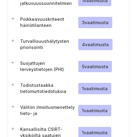
1
vaatimusta
jatkuvuussuunnitelmien
testaaminen vakavilla
skenaarioilla
Poikkeavuuskriteerit
3
vaatimusta
häiriötilanteen
laukaisemista varten
Turvallisuushälytysten
4
vaatimusta
priorisointi
Suojattujen
5
vaatimusta
terveystietojen (PHI)
tietoturvaloukkauksia
koskeva dokumentointi ja
Todistustaakka
ilmoitukset
1
vaatimusta
tietomurtotiedotuksia
koskien
Välitön ilmoitusmenettely
1
vaatimusta
tieto- ja
viestintäkeskukselle
(Belgia)
Kansallisilta CSIRT-
1
vaatimusta
yksiköiltä saatujen