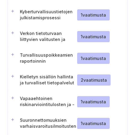
vaatimustenmukaisuusmenettely
Kyberturvallisuustietojen
1
vaatimusta
julkistamisprosessi
Verkon tietoturvaan
1
vaatimusta
liittyvien valitusten ja
raporttien käsittely
Turvallisuuspoikkeamien
1
vaatimusta
raportoinnin
luottamuksellisuus
Kielletyn sisällön hallinta
2
vaatimusta
ja turvalliset tietopalvelut
Vapaaehtoinen
1
vaatimusta
riskinarviointitulosten ja -
tekniikoiden jakaminen
CSIRT:ien kanssa (Puola).
Suuronnettomuuksien
1
vaatimusta
varhaisvaroitusilmoitusten
yksityiskohdat (Puola)