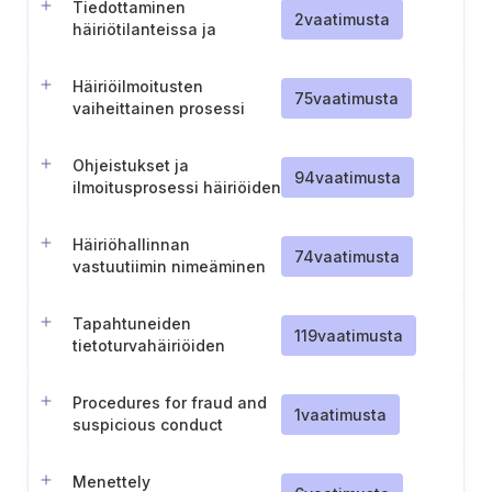
Tiedottaminen
2
vaatimusta
häiriötilanteissa ja
varautuminen
Häiriöilmoitusten
75
vaatimusta
vaiheittainen prosessi
viranomaisille
Ohjeistukset ja
94
vaatimusta
ilmoitusprosessi häiriöiden
ilmoittamiseen
henkilöstölle
Häiriöhallinnan
74
vaatimusta
vastuutiimin nimeäminen
Tapahtuneiden
119
vaatimusta
tietoturvahäiriöiden
käsittelyprosessi ja
dokumentointi
Procedures for fraud and
1
vaatimusta
suspicious conduct
Menettely