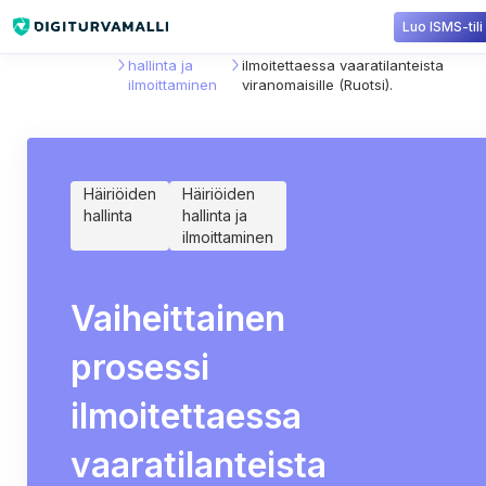
Luo ISMS-tili
Sisältökirjasto
Häiriöiden
Vaiheittainen prosessi
hallinta ja
ilmoitettaessa vaaratilanteista
ilmoittaminen
viranomaisille (Ruotsi).
Häiriöiden
Häiriöiden
hallinta
hallinta ja
ilmoittaminen
Vaiheittainen
prosessi
ilmoitettaessa
vaaratilanteista