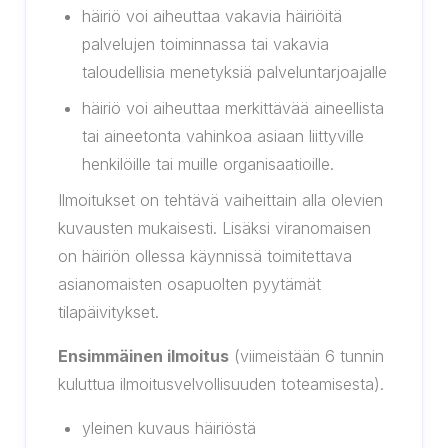
häiriö voi aiheuttaa vakavia häiriöitä
palvelujen toiminnassa tai vakavia
taloudellisia menetyksiä palveluntarjoajalle
häiriö voi aiheuttaa merkittävää aineellista
tai aineetonta vahinkoa asiaan liittyville
henkilöille tai muille organisaatioille.
Ilmoitukset on tehtävä vaiheittain alla olevien
kuvausten mukaisesti. Lisäksi viranomaisen
on häiriön ollessa käynnissä toimitettava
asianomaisten osapuolten pyytämät
tilapäivitykset.
Ensimmäinen ilmoitus
(viimeistään 6 tunnin
kuluttua ilmoitusvelvollisuuden toteamisesta).
yleinen kuvaus häiriöstä