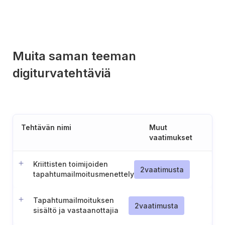
Muita saman teeman
digiturvatehtäviä
Tehtävän nimi
Muut
vaatimukset
Kriittisten toimijoiden
2
vaatimusta
tapahtumailmoitusmenettely
Tapahtumailmoituksen
2
vaatimusta
sisältö ja vastaanottajia
koskevat vaatimukset