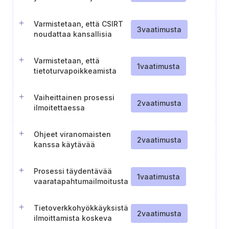
haavoittuvuusraporttien
käsittely
Varmistetaan, että CSIRT
3
vaatimusta
noudattaa kansallisia
toiminta- ja
turvallisuusvaatimuksia
Varmistetaan, että
(Romania)
1
vaatimusta
tietoturvapoikkeamista
raportoidaan PNRISC:n
järjestelmän kautta
Vaiheittainen prosessi
(Romania)
2
vaatimusta
ilmoitettaessa
vaaratilanteista
viranomaisille (Kypros)
Ohjeet viranomaisten
2
vaatimusta
kanssa käytävää
tietojenvaihtoa varten
Prosessi täydentävää
1
vaatimusta
vaaratapahtumailmoitusta
varten
Tietoverkkohyökkäyksistä
2
vaatimusta
ilmoittamista koskeva
menettely