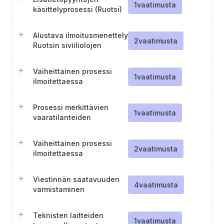
1
vaatimusta
käsittelyprosessi (Ruotsi)
Alustava ilmoitusmenettely
2
vaatimusta
Ruotsin siviiliolojen
valmiusvirastolle (Ruotsi).
Vaiheittainen prosessi
1
vaatimusta
ilmoitettaessa
vaaratilanteista
viranomaisille (Ruotsi).
Prosessi merkittävien
1
vaatimusta
vaaratilanteiden
ilmoittamiseksi
maakuntahallitukselle
Vaiheittainen prosessi
(Ahvenanmaa).
2
vaatimusta
ilmoitettaessa
vaaratilanteista
viranomaisille
Viestinnän saatavuuden
(Ahvenanmaa).
4
vaatimusta
varmistaminen
turvallisuustapahtumien
aikana
Teknisten laitteiden
1
vaatimusta