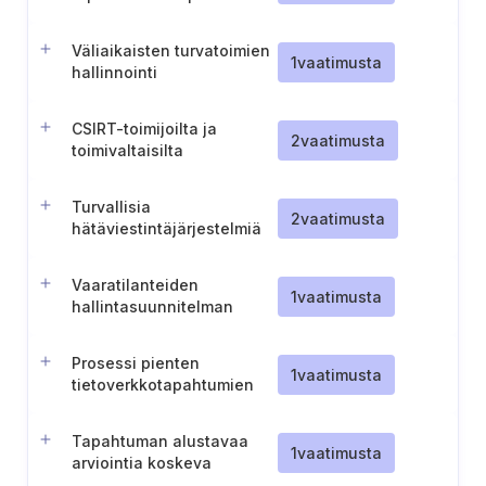
varten
Väliaikaisten turvatoimien
1
vaatimusta
hallinnointi
CSIRT-toimijoilta ja
2
vaatimusta
toimivaltaisilta
viranomaisilta saatujen
tietojen hallinta ja käyttö
Turvallisia
2
vaatimusta
hätäviestintäjärjestelmiä
koskeva politiikka
Vaaratilanteiden
1
vaatimusta
hallintasuunnitelman
tarkastelu ja
hyväksyminen (Liettua)
Prosessi pienten
1
vaatimusta
tietoverkkotapahtumien
ilmoittamista varten
(Liettua)
Tapahtuman alustavaa
1
vaatimusta
arviointia koskeva
menettely