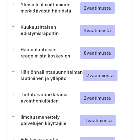
Yleisölle ilmoittaminen
2
vaatimusta
merkittävästä häiriöstä
Kuukausittaisen
3
vaatimusta
edistymisraportin
toimittaminen
Häiriötilanteisiin
8
vaatimusta
reagoimista koskevien
harjoitusten toteuttaminen
Häiriönhallintasuunnitelman
7
vaatimusta
laatiminen ja ylläpito
Tietoturvapoikkeama
2
vaatimusta
avainhenkilöiden
nimeäminen
Ilmoitusmenettely
11
vaatimusta
palvelujen käyttäjille
merkittävien
toiminnankeskeytysten
Edistymisraportin