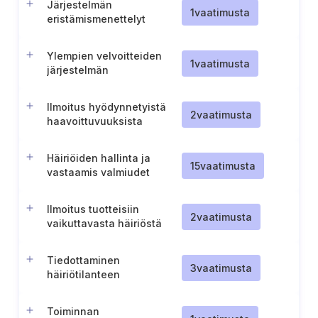
Järjestelmän
1
vaatimusta
eristämismenettelyt
Ylempien velvoitteiden
1
vaatimusta
järjestelmän
häiriöilmoitusmenettely
(Tšekin tasavalta)
Ilmoitus hyödynnetyistä
2
vaatimusta
haavoittuvuuksista
Häiriöiden hallinta ja
15
vaatimusta
vastaamis valmiudet
Ilmoitus tuotteisiin
2
vaatimusta
vaikuttavasta häiriöstä
Tiedottaminen
3
vaatimusta
häiriötilanteen
torjuntasuunnitelmasta
sidosryhmille
Toiminnan