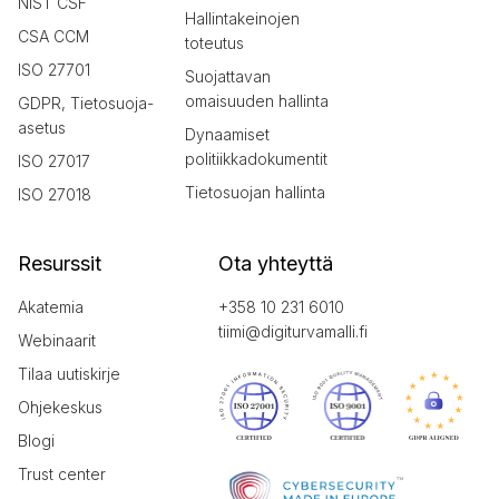
NIST CSF
Hallintakeinojen
CSA CCM
toteutus
ISO 27701
Suojattavan
omaisuuden hallinta
GDPR, Tietosuoja-
asetus
Dynaamiset
politiikkadokumentit
ISO 27017
Tietosuojan hallinta
ISO 27018
Resurssit
Ota yhteyttä
Akatemia
+358 10 231 6010
tiimi@digiturvamalli.fi
Webinaarit
Tilaa uutiskirje
Ohjekeskus
Blogi
Trust center