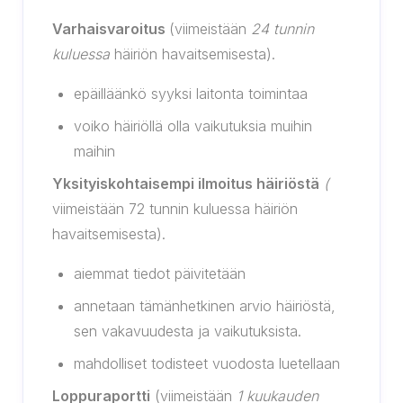
Varhaisvaroitus
(viimeistään
24 tunnin
kuluessa
häiriön havaitsemisesta).
epäilläänkö syyksi laitonta toimintaa
voiko häiriöllä olla vaikutuksia muihin
maihin
Yksityiskohtaisempi ilmoitus häiriöstä
(
viimeistään 72 tunnin kuluessa häiriön
havaitsemisesta).
aiemmat tiedot päivitetään
annetaan tämänhetkinen arvio häiriöstä,
sen vakavuudesta ja vaikutuksista.
mahdolliset todisteet vuodosta luetellaan
Loppuraportti
(viimeistään
1 kuukauden