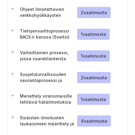
Ohjeet ilmoitettavien
2
vaatimusta
verkkohyökkäysten
tunnistamiseksi (Sveitsi)
Tietojenvaihtoprosessi
1
vaatimusta
BACS:n kanssa (Sveitsi)
Vaiheittainen prosessi,
1
vaatimusta
jossa vaaratilanteista
ilmoitetaan kansalliselle
turvallisuusviranomaiselle.
Suojeluturvallisuuden
2
vaatimusta
seurantaprosessi ja
vaaratilanteista
ilmoittaminen
Menettely viranomaisille
1
vaatimusta
tehtäviä hätäilmoituksia
varten
Sisäisten ilmoitusten
4
vaatimusta
laukaisimien määrittely ja
dokumentointi