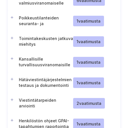
6
vaatimusta
valmiusviranomaiselle
ilmoittamiseen (Norja)
Poikkeustilanteiden
1
vaatimusta
seuranta- ja
havaitsemisvalmiudet
Toimintakeskusten jatkuva
1
vaatimusta
miehitys
Kansallisille
1
vaatimusta
turvallisuusviranomaisille
ilmoittamisen menettely
Hätäviestintäjärjestelmien
1
vaatimusta
testaus ja dokumentointi
Viestintätarpeiden
2
vaatimusta
arviointi
Henkilöstön ohjeet GPAI-
1
vaatimusta
tapahtumien raportointia