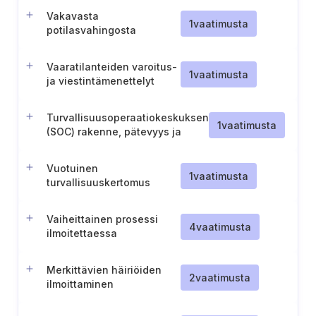
(Suomi)
Vakavasta
1
vaatimusta
potilasvahingosta
ilmoittaminen
valvontaviranomaiselle
Vaaratilanteiden varoitus-
1
vaatimusta
ja viestintämenettelyt
Turvallisuusoperaatiokeskuksen
1
vaatimusta
(SOC) rakenne, pätevyys ja
menettelyt.
Vuotuinen
1
vaatimusta
turvallisuuskertomus
(Portugali)
Vaiheittainen prosessi
4
vaatimusta
ilmoitettaessa
vaaratilanteista
viranomaisille (Portugali).
Merkittävien häiriöiden
2
vaatimusta
ilmoittaminen
toimivaltaisille
viranomaisille