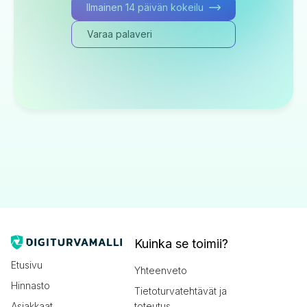
Ilmainen 14 päivän kokeilu
Varaa palaveri
Kuinka se toimii?
Etusivu
Yhteenveto
Hinnasto
Tietoturvatehtävät ja
Asiakkaat
toteutus