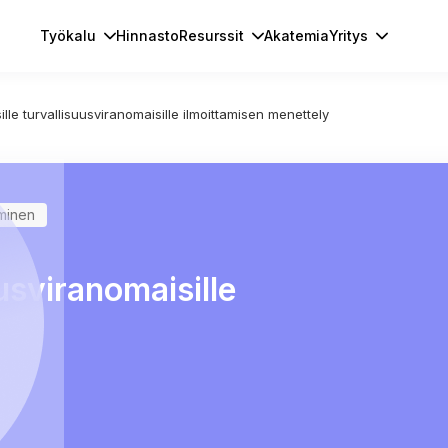
Työkalu
Hinnasto
Resurssit
Akatemia
Yritys
sille turvallisuusviranomaisille ilmoittamisen menettely
aminen
uusviranomaisille
ly