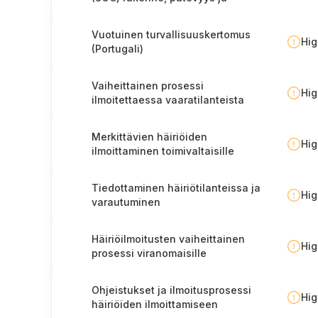
menettelyt.
Vuotuinen turvallisuuskertomus
Hi
(Portugali)
Vaiheittainen prosessi
Hi
ilmoitettaessa vaaratilanteista
viranomaisille (Portugali).
Merkittävien häiriöiden
Hi
ilmoittaminen toimivaltaisille
viranomaisille
Tiedottaminen häiriötilanteissa ja
Hi
varautuminen
Häiriöilmoitusten vaiheittainen
Hi
prosessi viranomaisille
Ohjeistukset ja ilmoitusprosessi
Hi
häiriöiden ilmoittamiseen