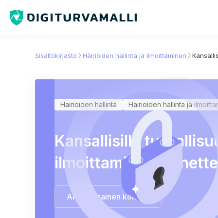
Sisältökirjasto
Häiriöiden hallinta ja ilmoittaminen
Kansalli
Häiriöiden hallinta
Häiriöiden hallinta ja ilmoitt
Kansallisille turvallis
ilmoittamisen menette
Aloita ilmainen kokeilu