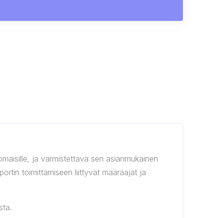
anomaisille, ja varmistettava sen asianmukainen
ortin toimittamiseen liittyvät määräajat ja
sta.