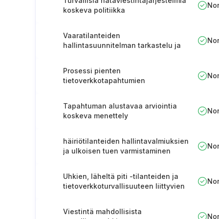
Turvallisia hätäviestintäjärjestelmiä
No
koskeva politiikka
Vaaratilanteiden
No
hallintasuunnitelman tarkastelu ja
hyväksyminen (Liettua)
Prosessi pienten
No
tietoverkkotapahtumien
ilmoittamista varten (Liettua)
Tapahtuman alustavaa arviointia
No
koskeva menettely
häiriötilanteiden hallintavalmiuksien
No
ja ulkoisen tuen varmistaminen
(Unkari)
Uhkien, läheltä piti -tilanteiden ja
No
tietoverkkoturvallisuuteen liittyvien
vaaratilanteiden raportointi (Unkari).
Viestintä mahdollisista
No