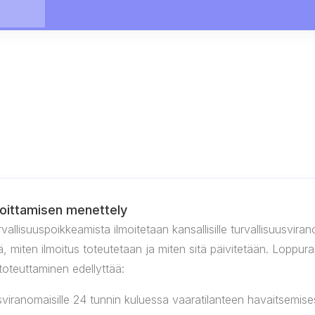
ilmoittamisen menettely
urvallisuuspoikkeamista ilmoitetaan kansallisille turvallisuusvir
 miten ilmoitus toteutetaan ja miten sitä päivitetään. Loppurap
 toteuttaminen edellyttää:
usviranomaisille 24 tunnin kuluessa vaaratilanteen havaitsemise