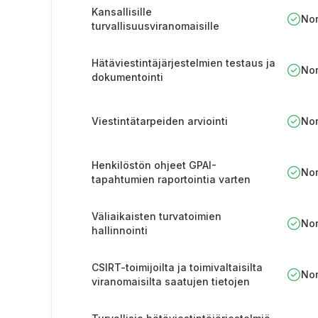
Kansallisille
No
turvallisuusviranomaisille
ilmoittamisen menettely
Hätäviestintäjärjestelmien testaus ja
No
dokumentointi
Viestintätarpeiden arviointi
No
Henkilöstön ohjeet GPAI-
No
tapahtumien raportointia varten
Väliaikaisten turvatoimien
No
hallinnointi
CSIRT-toimijoilta ja toimivaltaisilta
No
viranomaisilta saatujen tietojen
hallinta ja käyttö