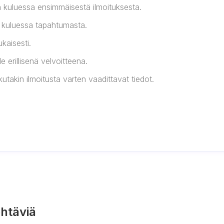
n kuluessa ensimmäisestä ilmoituksesta.
n kuluessa tapahtumasta.
kaisesti.
 erillisenä velvoitteena.
kutakin ilmoitusta varten vaadittavat tiedot.
htäviä