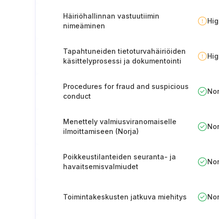
henkilöstölle
Häiriöhallinnan vastuutiimin
Hi
nimeäminen
Tapahtuneiden tietoturvahäiriöiden
Hi
käsittelyprosessi ja dokumentointi
Procedures for fraud and suspicious
No
conduct
Menettely valmiusviranomaiselle
No
ilmoittamiseen (Norja)
Poikkeustilanteiden seuranta- ja
No
havaitsemisvalmiudet
Toimintakeskusten jatkuva miehitys
No