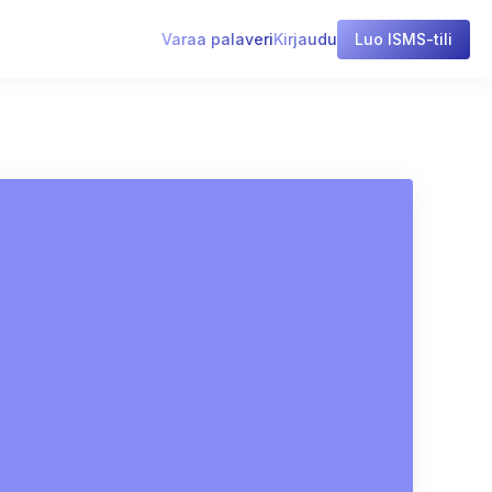
Varaa palaveri
Kirjaudu
Luo ISMS-tili