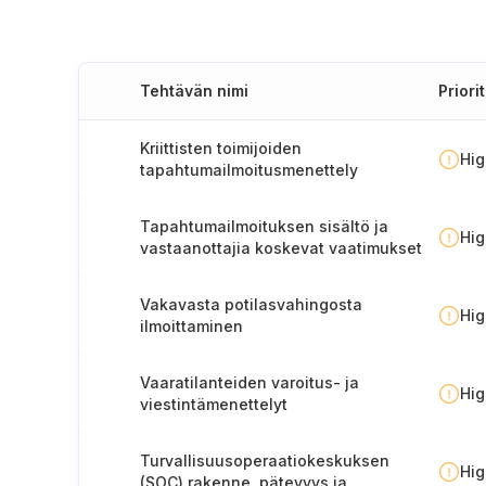
Tehtävän nimi
Priorit
Kriittisten toimijoiden
Hi
tapahtumailmoitusmenettely
Tapahtumailmoituksen sisältö ja
Hi
vastaanottajia koskevat vaatimukset
(Suomi)
Vakavasta potilasvahingosta
Hi
ilmoittaminen
valvontaviranomaiselle
Vaaratilanteiden varoitus- ja
Hi
viestintämenettelyt
Turvallisuusoperaatiokeskuksen
Hi
(SOC) rakenne, pätevyys ja