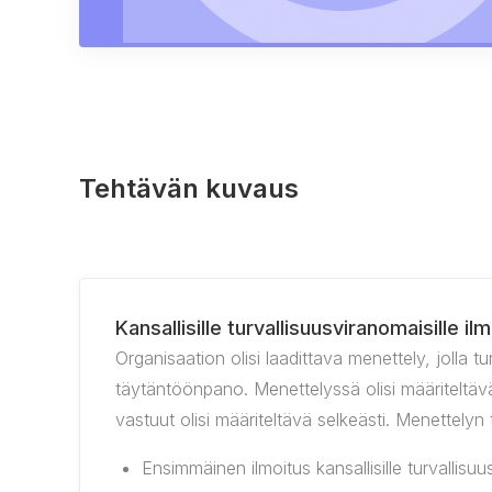
Tehtävän kuvaus
Kansallisille turvallisuusviranomaisille 
Organisaation olisi laadittava menettely, jolla t
täytäntöönpano. Menettelyssä olisi määriteltävä,
vastuut olisi määriteltävä selkeästi. Menettelyn
Ensimmäinen ilmoitus kansallisille turvallisu