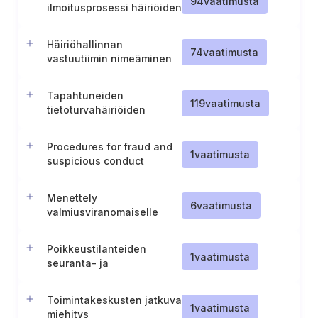
94
vaatimusta
ilmoitusprosessi häiriöiden
ilmoittamiseen
henkilöstölle
Häiriöhallinnan
74
vaatimusta
vastuutiimin nimeäminen
Tapahtuneiden
119
vaatimusta
tietoturvahäiriöiden
käsittelyprosessi ja
dokumentointi
Procedures for fraud and
1
vaatimusta
suspicious conduct
Menettely
6
vaatimusta
valmiusviranomaiselle
ilmoittamiseen (Norja)
Poikkeustilanteiden
1
vaatimusta
seuranta- ja
havaitsemisvalmiudet
Toimintakeskusten jatkuva
1
vaatimusta
miehitys