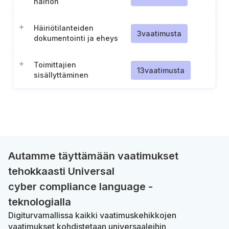
häiriön
toipumistoimenpiteistä
Häiriötilanteiden
3
vaatimusta
dokumentointi ja eheys
Toimittajien
13
vaatimusta
sisällyttäminen
vaaratilanteiden
hallintaan
Autamme täyttämään vaatimukset
tehokkaasti Universal
cyber compliance language -
teknologialla
Digiturvamallissa kaikki vaatimuskehikkojen
vaatimukset kohdistetaan universaaleihin