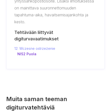
yrityssähköpostiosoite. Lisäksi ilmoituksessa
on mainittava suuronnettomuuden
tapahtuma-aika, havaitsemisajankohta ja
kesto.
Tehtävään liittyvät
digiturvavaatimukset
12: Wczesne ostrzeżenie
NIS2 Puola
Muita saman teeman
digiturvatehtäviä