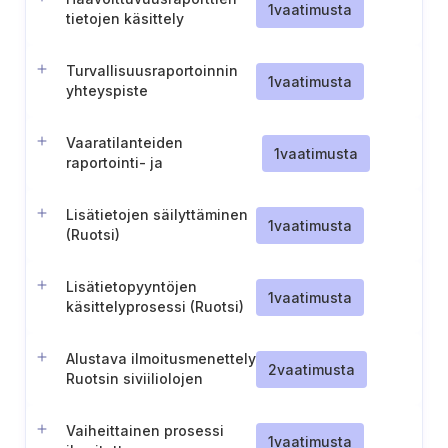
1
vaatimusta
tietojen käsittely
(Portugali)
Turvallisuusraportoinnin
1
vaatimusta
yhteyspiste
Vaaratilanteiden
1
vaatimusta
raportointi- ja
varhaisvaroitusjärjestelmän
yhdenmukaistaminen
Lisätietojen säilyttäminen
1
vaatimusta
(Ruotsi)
Lisätietopyyntöjen
1
vaatimusta
käsittelyprosessi (Ruotsi)
Alustava ilmoitusmenettely
2
vaatimusta
Ruotsin siviiliolojen
valmiusvirastolle (Ruotsi).
Vaiheittainen prosessi
1
vaatimusta