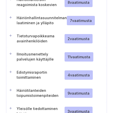
8
vaatimusta
reagoimista koskevien
harjoitusten toteuttaminen
Häiriönhallintasuunnitelman
7
vaatimusta
laatiminen ja ylläpito
Tietoturvapoikkeama
2
vaatimusta
avainhenkilöiden
nimeäminen
Ilmoitusmenettely
11
vaatimusta
palvelujen käyttäjille
merkittävien
toiminnankeskeytysten
Edistymisraportin
varalta
4
vaatimusta
toimittaminen
Häiriötilanteiden
9
vaatimusta
toipumistoimenpiteiden
käynnistämiskynnyksen
määrittäminen
Yleisölle tiedottaminen
3
vaatimusta