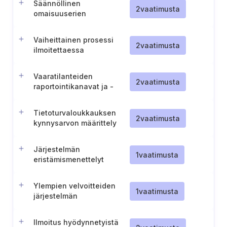
Säännöllinen
2
vaatimusta
omaisuuserien
kattavuuden tarkastelu ja
poissulkemisten
Vaiheittainen prosessi
perustelut (Tšekki).
2
vaatimusta
ilmoitettaessa
vaaratilanteista
viranomaisille (Tšekin
Vaaratilanteiden
tasavalta).
2
vaatimusta
raportointikanavat ja -
menettelyt (Tšekki)
Tietoturvaloukkauksen
2
vaatimusta
kynnysarvon määrittely
(Tšekki)
Järjestelmän
1
vaatimusta
eristämismenettelyt
Ylempien velvoitteiden
1
vaatimusta
järjestelmän
häiriöilmoitusmenettely
(Tšekin tasavalta)
Ilmoitus hyödynnetyistä