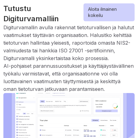
Tutustu
Aloita ilmainen
kokeilu
Digiturvamalliin
Digiturvamallin avulla rakennat tietoturvallisen ja halutut
vaatimukset täyttävän organisaation. Halusitko kehittää
tietoturvan hallintaa yleisesti, raportoida omasta NIS2-
valmiudesta tai hankkia ISO 27001 -sertifioinnin,
Digiturvamalli yksinkertaistaa koko prosessia.
AI-pohjaiset parannussuositukset ja käyttäjäystävällinen
työkalu varmistavat, että organisaationne voi olla
luottavainen vaatimusten täyttymisestä ja keskittyä
oman tietoturvan jatkuvaan parantamiseen.