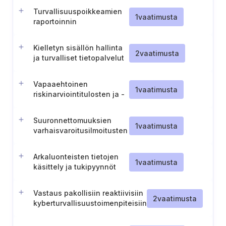
Turvallisuuspoikkeamien
1
vaatimusta
raportoinnin
luottamuksellisuus
Kielletyn sisällön hallinta
2
vaatimusta
ja turvalliset tietopalvelut
Vapaaehtoinen
1
vaatimusta
riskinarviointitulosten ja -
tekniikoiden jakaminen
CSIRT:ien kanssa (Puola).
Suuronnettomuuksien
1
vaatimusta
varhaisvaroitusilmoitusten
yksityiskohdat (Puola)
Arkaluonteisten tietojen
1
vaatimusta
käsittely ja tukipyynnöt
vaaratilanteiden
raportoinnissa (Puola).
Vastaus pakollisiin reaktiivisiin
2
vaatimusta
kyberturvallisuustoimenpiteisiin