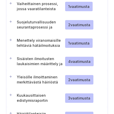
Vaiheittainen prosessi,
1
vaatimusta
jossa vaaratilanteista
ilmoitetaan kansalliselle
turvallisuusviranomaiselle.
Suojeluturvallisuuden
2
vaatimusta
seurantaprosessi ja
vaaratilanteista
ilmoittaminen
Menettely viranomaisille
1
vaatimusta
tehtäviä hätäilmoituksia
varten
Sisäisten ilmoitusten
4
vaatimusta
laukaisimien määrittely ja
dokumentointi
Yleisölle ilmoittaminen
2
vaatimusta
merkittävästä häiriöstä
Kuukausittaisen
3
vaatimusta
edistymisraportin
toimittaminen
Häiriötilanteisiin