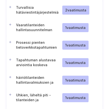
tietojen hallinta ja käyttö
Turvallisia
2
vaatimusta
hätäviestintäjärjestelmiä
koskeva politiikka
Vaaratilanteiden
1
vaatimusta
hallintasuunnitelman
tarkastelu ja
hyväksyminen (Liettua)
Prosessi pienten
1
vaatimusta
tietoverkkotapahtumien
ilmoittamista varten
(Liettua)
Tapahtuman alustavaa
1
vaatimusta
arviointia koskeva
menettely
häiriötilanteiden
1
vaatimusta
hallintavalmiuksien ja
ulkoisen tuen
varmistaminen (Unkari)
Uhkien, läheltä piti -
1
vaatimusta
tilanteiden ja
tietoverkkoturvallisuuteen