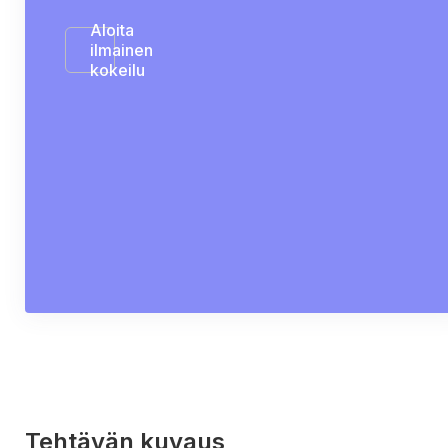
Aloita
ilmainen
kokeilu
Tehtävän kuvaus