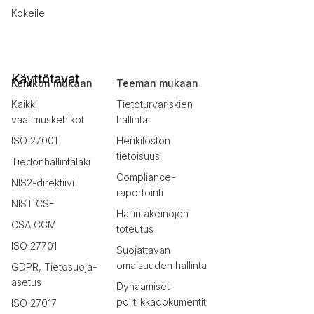
Kokeile
Käyttötavat
Kehikon mukaan
Teeman mukaan
Kaikki
Tietoturvariskien
vaatimuskehikot
hallinta
ISO 27001
Henkilöstön
tietoisuus
Tiedonhallintalaki
Compliance-
NIS2-direktiivi
raportointi
NIST CSF
Hallintakeinojen
CSA CCM
toteutus
ISO 27701
Suojattavan
omaisuuden hallinta
GDPR, Tietosuoja-
asetus
Dynaamiset
politiikkadokumentit
ISO 27017