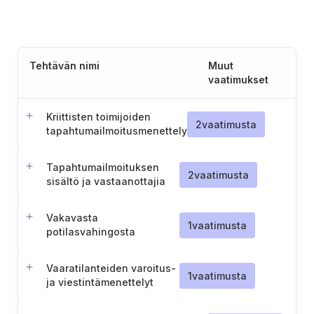
Tehtävän nimi
Muut
vaatimukset
Kriittisten toimijoiden
2
vaatimusta
tapahtumailmoitusmenettely
Tapahtumailmoituksen
2
vaatimusta
sisältö ja vastaanottajia
koskevat vaatimukset
(Suomi)
Vakavasta
1
vaatimusta
potilasvahingosta
ilmoittaminen
valvontaviranomaiselle
Vaaratilanteiden varoitus-
1
vaatimusta
ja viestintämenettelyt