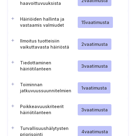
2
vaatimusta
haavoittuvuuksista
Häiriöiden hallinta ja
15
vaatimusta
vastaamis valmiudet
Ilmoitus tuotteisiin
2
vaatimusta
vaikuttavasta häiriöstä
Tiedottaminen
3
vaatimusta
häiriötilanteen
torjuntasuunnitelmasta
sidosryhmille
Toiminnan
1
vaatimusta
jatkuvuussuunnitelmien
testaaminen vakavilla
skenaarioilla
Poikkeavuuskriteerit
3
vaatimusta
häiriötilanteen
laukaisemista varten
Turvallisuushälytysten
4
vaatimusta
priorisointi