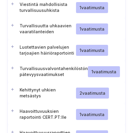
liittyvien vaaratilanteiden
Viestintä mahdollisista
raportointi (Unkari).
1
vaatimusta
turvallisuusuhkista
Turvallisuutta uhkaavien
1
vaatimusta
vaaratilanteiden
raportointiprosessi
(Ruotsi)
Luotettavien palvelujen
1
vaatimusta
tarjoajien häiriöraportointi
(Ruotsi)
Turvallisuusvalvontahenkilöstön
1
vaatimusta
pätevyysvaatimukset
Kehittynyt uhkien
2
vaatimusta
metsästys
Haavoittuvuuksien
1
vaatimusta
raportointi CERT.PT:lle
(Portugali)
Haavoittuvuusraporttien