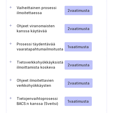
järjestelmän kautta
Vaiheittainen prosessi
(Romania)
2
vaatimusta
ilmoitettaessa
vaaratilanteista
viranomaisille (Kypros)
Ohjeet viranomaisten
2
vaatimusta
kanssa käytävää
tietojenvaihtoa varten
Prosessi täydentävää
1
vaatimusta
vaaratapahtumailmoitusta
varten
Tietoverkkohyökkäyksistä
2
vaatimusta
ilmoittamista koskeva
menettely
Ohjeet ilmoitettavien
2
vaatimusta
verkkohyökkäysten
tunnistamiseksi (Sveitsi)
Tietojenvaihtoprosessi
1
vaatimusta
BACS:n kanssa (Sveitsi)