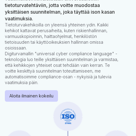
tietoturvatehtäviin, jotta voitte muodostaa
yksittäisen suunnitelman, joka täyttää ison kasan
vaatimuksia.
Tietoturvakehikoilla on yleensä yhteinen ydin. Kaikki
kehikot kattavat perusaiheita, kuten riskienhallinnan,
varmuuskopioinnin, haittaohjelmat, henkilöstön
tietoisuuden tai käyttöoikeuksien hallinnan omissa
osioissaan.
Digiturvamallin "universal cyber compliance language" -
teknologia luo teille yksittäisen suunnitelman ja varmistaa,
että kehikkojen yhteiset osat tehdään vain kerran. Te
voitte keskittyä suunnitelman toteuttamiseen, me
automatisoimme compliance-osan - nykyisiä ja tulevia
vaatimuksia päin.
Aloita ilmainen kokeilu