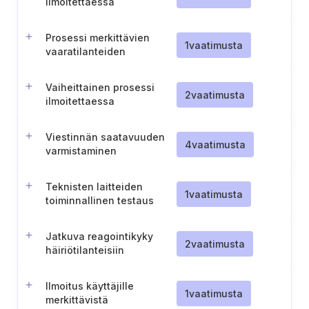
ilmoitettaessa
vaaratilanteista
viranomaisille (Ruotsi).
Prosessi merkittävien
1
vaatimusta
vaaratilanteiden
ilmoittamiseksi
maakuntahallitukselle
Vaiheittainen prosessi
(Ahvenanmaa).
2
vaatimusta
ilmoitettaessa
vaaratilanteista
viranomaisille
Viestinnän saatavuuden
(Ahvenanmaa).
4
vaatimusta
varmistaminen
turvallisuustapahtumien
aikana
Teknisten laitteiden
1
vaatimusta
toiminnallinen testaus
Jatkuva reagointikyky
2
vaatimusta
häiriötilanteisiin
Ilmoitus käyttäjille
1
vaatimusta
merkittävistä