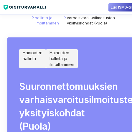
Luo ISMS-til
Sisältökirjasto
Häiriöiden
Suuronnettomuuksien
hallinta ja
varhaisvaroitusilmoitusten
ilmoittaminen
yksityiskohdat (Puola)
Häiriöiden
Häiriöiden
hallinta
hallinta ja
ilmoittaminen
Suuronnettomuuksien
varhaisvaroitusilmoitust
yksityiskohdat
(Puola)