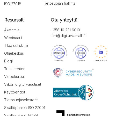
Tietosuojan hallinta
ISO 27018
Resurssit
Ota yhteyttä
Akatemia
+358 10 231 6010
tiimi@digiturvamalli.fi
Webinaarit
Tilaa uutiskirje
Ohjekeskus
Blogi
Trust center
Videokurssit
Viikon digiturvauutiset
Käyttöehdot
Tietosuojaselosteet
Sisältöpankki: ISO 27001
Sisältöpankki: GDPR