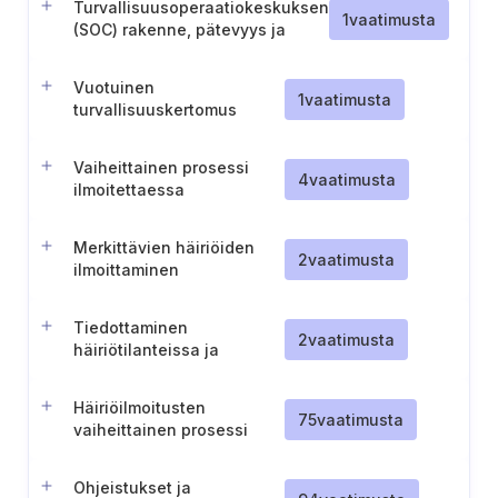
Turvallisuusoperaatiokeskuksen
1
vaatimusta
(SOC) rakenne, pätevyys ja
menettelyt.
Vuotuinen
1
vaatimusta
turvallisuuskertomus
(Portugali)
Vaiheittainen prosessi
4
vaatimusta
ilmoitettaessa
vaaratilanteista
viranomaisille (Portugali).
Merkittävien häiriöiden
2
vaatimusta
ilmoittaminen
toimivaltaisille
viranomaisille
Tiedottaminen
2
vaatimusta
häiriötilanteissa ja
varautuminen
Häiriöilmoitusten
75
vaatimusta
vaiheittainen prosessi
viranomaisille
Ohjeistukset ja