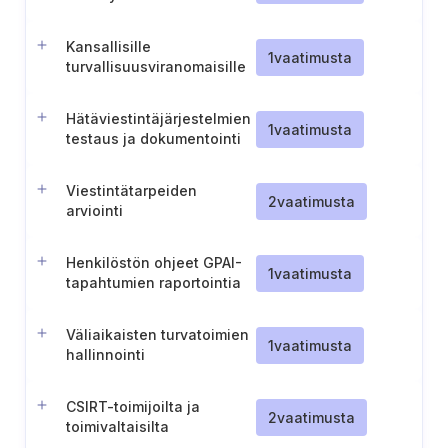
Kansallisille
1
vaatimusta
turvallisuusviranomaisille
ilmoittamisen menettely
Hätäviestintäjärjestelmien
1
vaatimusta
testaus ja dokumentointi
Viestintätarpeiden
2
vaatimusta
arviointi
Henkilöstön ohjeet GPAI-
1
vaatimusta
tapahtumien raportointia
varten
Väliaikaisten turvatoimien
1
vaatimusta
hallinnointi
CSIRT-toimijoilta ja
2
vaatimusta
toimivaltaisilta
viranomaisilta saatujen