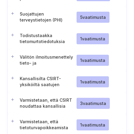
Suojattujen
5
vaatimusta
terveystietojen (PHI)
tietoturvaloukkauksia
koskeva dokumentointi ja
Todistustaakka
ilmoitukset
1
vaatimusta
tietomurtotiedotuksia
koskien
Välitön ilmoitusmenettely
1
vaatimusta
tieto- ja
viestintäkeskukselle
(Belgia)
Kansallisilta CSIRT-
1
vaatimusta
yksiköiltä saatujen
haavoittuvuusraporttien
käsittely
Varmistetaan, että CSIRT
3
vaatimusta
noudattaa kansallisia
toiminta- ja
turvallisuusvaatimuksia
Varmistetaan, että
(Romania)
1
vaatimusta
tietoturvapoikkeamista
raportoidaan PNRISC:n