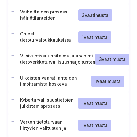
vaaratilanteista
Vaiheittainen prosessi
3
vaatimusta
häiriötilanteiden
ilmoittamiseksi
viranomaisille (Tanska-
Ohjeet
energia).
1
vaatimusta
tietoturvaloukkauksista
ilmoittamisesta
viranomaisille
Viisivuotissuunnitelma ja arviointi
3
vaatimusta
tietoverkkoturvallisuusharjoitusten
osalta
Ulkoisten vaaratilanteiden
1
vaatimusta
ilmoittamista koskeva
vaatimustenmukaisuusmenettely
Kyberturvallisuustietojen
1
vaatimusta
julkistamisprosessi
Verkon tietoturvaan
1
vaatimusta
liittyvien valitusten ja
raporttien käsittely