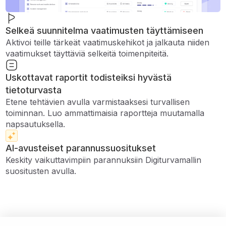
Selkeä suunnitelma vaatimusten täyttämiseen
Aktivoi teille tärkeät vaatimuskehikot ja jalkauta niiden
vaatimukset täyttäviä selkeitä toimenpiteitä.
Uskottavat raportit todisteiksi hyvästä
tietoturvasta
Etene tehtävien avulla varmistaaksesi turvallisen
toiminnan. Luo ammattimaisia ​​raportteja muutamalla
napsautuksella.
AI-avusteiset parannussuositukset
Keskity vaikuttavimpiin parannuksiin Digiturvamallin
suositusten avulla.