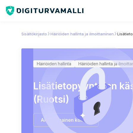
Sisältökirjasto
Häiriöiden hallinta ja ilmoittaminen
Lisätiet
Häiriöiden hallinta
Häiriöiden hallinta ja ilmoitt
Lisätietopyyntöjen käs
(Ruotsi)
Aloita ilmainen kokeilu