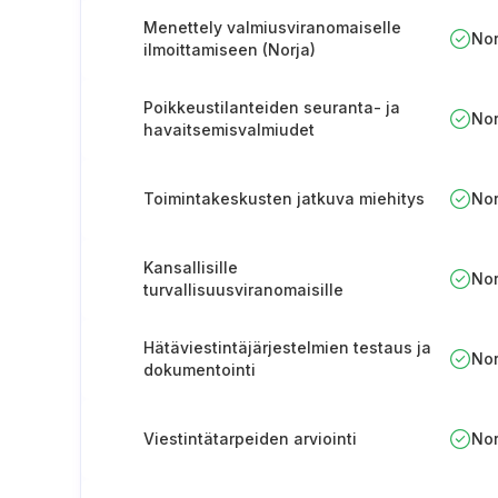
Menettely valmiusviranomaiselle
No
ilmoittamiseen (Norja)
Poikkeustilanteiden seuranta- ja
No
havaitsemisvalmiudet
Toimintakeskusten jatkuva miehitys
No
Kansallisille
No
turvallisuusviranomaisille
ilmoittamisen menettely
Hätäviestintäjärjestelmien testaus ja
No
dokumentointi
Viestintätarpeiden arviointi
No