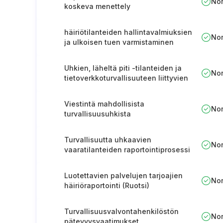
No
koskeva menettely
häiriötilanteiden hallintavalmiuksien
No
ja ulkoisen tuen varmistaminen
(Unkari)
Uhkien, läheltä piti -tilanteiden ja
No
tietoverkkoturvallisuuteen liittyvien
vaaratilanteiden raportointi (Unkari).
Viestintä mahdollisista
No
turvallisuusuhkista
Turvallisuutta uhkaavien
No
vaaratilanteiden raportointiprosessi
(Ruotsi)
Luotettavien palvelujen tarjoajien
No
häiriöraportointi (Ruotsi)
Turvallisuusvalvontahenkilöstön
No
pätevyysvaatimukset