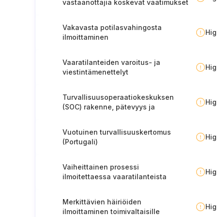
vastaanottajia koskevat vaatimukset
(Suomi)
Vakavasta potilasvahingosta
Hi
ilmoittaminen
valvontaviranomaiselle
Vaaratilanteiden varoitus- ja
Hi
viestintämenettelyt
Turvallisuusoperaatiokeskuksen
Hi
(SOC) rakenne, pätevyys ja
menettelyt.
Vuotuinen turvallisuuskertomus
Hi
(Portugali)
Vaiheittainen prosessi
Hi
ilmoitettaessa vaaratilanteista
viranomaisille (Portugali).
Merkittävien häiriöiden
Hi
ilmoittaminen toimivaltaisille