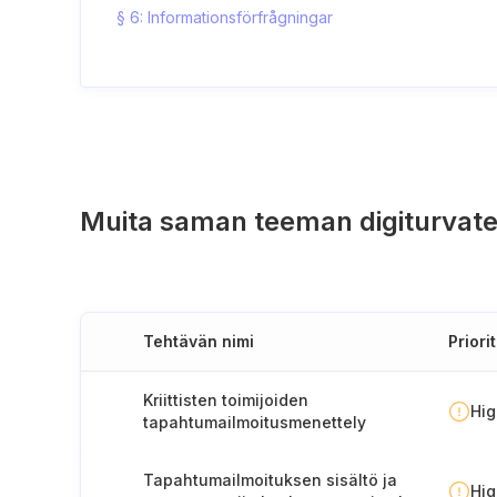
§ 6: Informationsförfrågningar
Muita saman teeman digiturvate
Tehtävän nimi
Priorit
Kriittisten toimijoiden
Hi
tapahtumailmoitusmenettely
Tapahtumailmoituksen sisältö ja
Hi