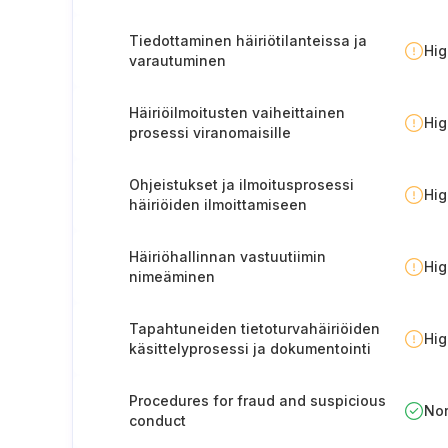
viranomaisille
Tiedottaminen häiriötilanteissa ja
Hi
varautuminen
Häiriöilmoitusten vaiheittainen
Hi
prosessi viranomaisille
Ohjeistukset ja ilmoitusprosessi
Hi
häiriöiden ilmoittamiseen
henkilöstölle
Häiriöhallinnan vastuutiimin
Hi
nimeäminen
Tapahtuneiden tietoturvahäiriöiden
Hi
käsittelyprosessi ja dokumentointi
Procedures for fraud and suspicious
No
conduct