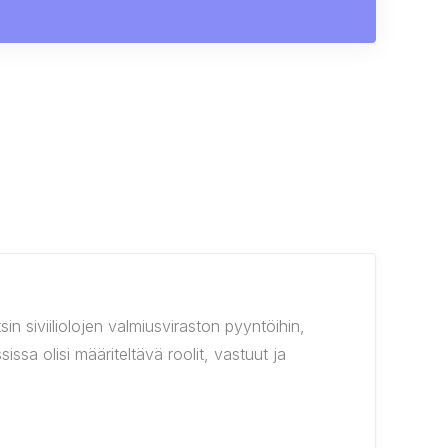
in siviiliolojen valmiusviraston pyyntöihin,
issa olisi määriteltävä roolit, vastuut ja