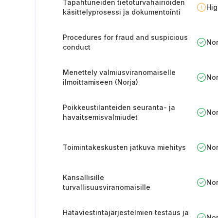
Tapahtuneiden tietoturvahäiriöiden
Hi
käsittelyprosessi ja dokumentointi
Procedures for fraud and suspicious
No
conduct
Menettely valmiusviranomaiselle
No
ilmoittamiseen (Norja)
Poikkeustilanteiden seuranta- ja
No
havaitsemisvalmiudet
Toimintakeskusten jatkuva miehitys
No
Kansallisille
No
turvallisuusviranomaisille
ilmoittamisen menettely
Hätäviestintäjärjestelmien testaus ja
No