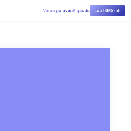
Varaa palaveri
Kirjaudu
Luo ISMS-tili