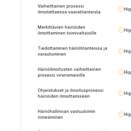
Vaiheittainen prosessi
Hi
ilmoitettaessa vaaratilanteista
viranomaisille (Portugali).
Merkittävien häiriöiden
Hi
ilmoittaminen toimivaltaisille
viranomaisille
Tiedottaminen häiriötilanteissa ja
Hi
varautuminen
Häiriöilmoitusten vaiheittainen
Hi
prosessi viranomaisille
Ohjeistukset ja ilmoitusprosessi
Hi
häiriöiden ilmoittamiseen
henkilöstölle
Häiriöhallinnan vastuutiimin
Hi
nimeäminen