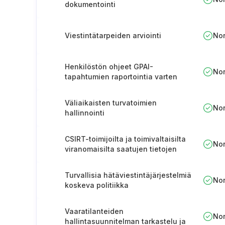
dokumentointi
Viestintätarpeiden arviointi
No
Henkilöstön ohjeet GPAI-
No
tapahtumien raportointia varten
Väliaikaisten turvatoimien
No
hallinnointi
CSIRT-toimijoilta ja toimivaltaisilta
No
viranomaisilta saatujen tietojen
hallinta ja käyttö
Turvallisia hätäviestintäjärjestelmiä
No
koskeva politiikka
Vaaratilanteiden
No
hallintasuunnitelman tarkastelu ja