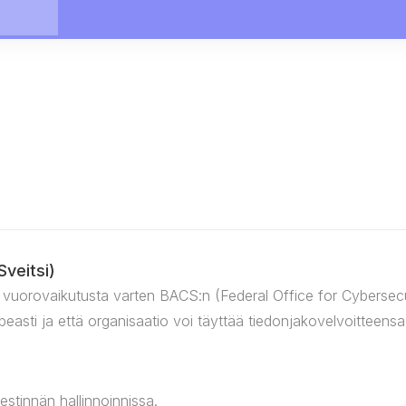
veitsi)
i vuorovaikutusta varten BACS:n (Federal Office for Cybersecu
asti ja että organisaatio voi täyttää tiedonjakovelvoitteensa
stinnän hallinnoinnissa.