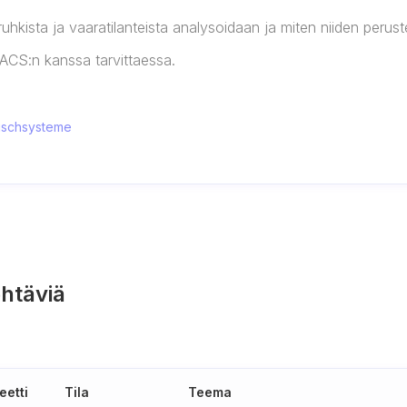
uhkista ja vaaratilanteista analysoidaan ja miten niiden peruste
 BACS:n kanssa tarvittaessa.
auschsysteme
htäviä
eetti
Tila
Teema