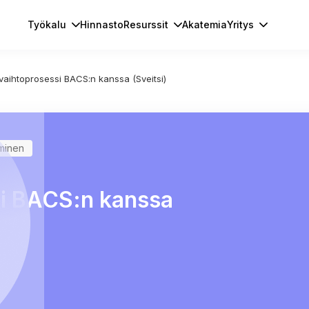
Työkalu
Hinnasto
Resurssit
Akatemia
Yritys
vaihtoprosessi BACS:n kanssa (Sveitsi)
aminen
si BACS:n kanssa