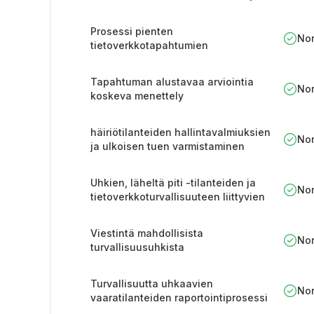
hyväksyminen (Liettua)
Prosessi pienten
No
tietoverkkotapahtumien
ilmoittamista varten (Liettua)
Tapahtuman alustavaa arviointia
No
koskeva menettely
häiriötilanteiden hallintavalmiuksien
No
ja ulkoisen tuen varmistaminen
(Unkari)
Uhkien, läheltä piti -tilanteiden ja
No
tietoverkkoturvallisuuteen liittyvien
vaaratilanteiden raportointi (Unkari).
Viestintä mahdollisista
No
turvallisuusuhkista
Turvallisuutta uhkaavien
No
vaaratilanteiden raportointiprosessi
(Ruotsi)