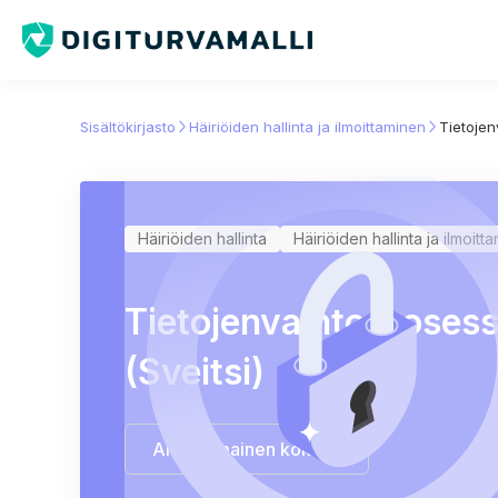
Sisältökirjasto
Häiriöiden hallinta ja ilmoittaminen
Tietojen
Häiriöiden hallinta
Häiriöiden hallinta ja ilmoitt
Tietojenvaihtoproses
(Sveitsi)
Aloita ilmainen kokeilu