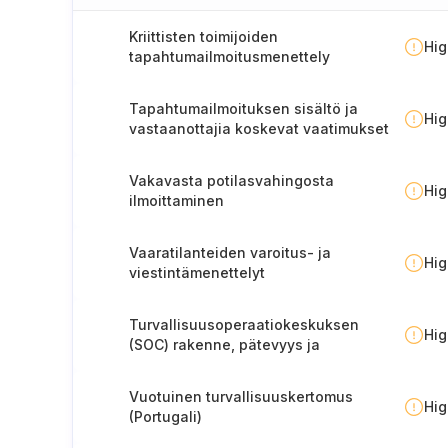
Kriittisten toimijoiden
Hi
tapahtumailmoitusmenettely
Tapahtumailmoituksen sisältö ja
Hi
vastaanottajia koskevat vaatimukset
(Suomi)
Vakavasta potilasvahingosta
Hi
ilmoittaminen
valvontaviranomaiselle
Vaaratilanteiden varoitus- ja
Hi
viestintämenettelyt
Turvallisuusoperaatiokeskuksen
Hi
(SOC) rakenne, pätevyys ja
menettelyt.
Vuotuinen turvallisuuskertomus
Hi
(Portugali)