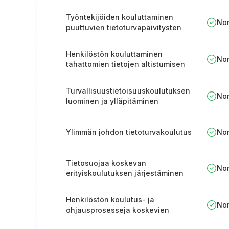
koulutuksen toteuttaminen
Työntekijöiden kouluttaminen
No
puuttuvien tietoturvapäivitysten
tunnistamiseen ja niistä
ilmoittamiseen.
Henkilöstön kouluttaminen
No
tahattomien tietojen altistumisen
syistä
Turvallisuustietoisuuskoulutuksen
No
luominen ja ylläpitäminen
Ylimmän johdon tietoturvakoulutus
No
Tietosuojaa koskevan
No
erityiskoulutuksen järjestäminen
henkilöstölle
Henkilöstön koulutus- ja
No
ohjausprosesseja koskevien
aiheiden kattavuuden