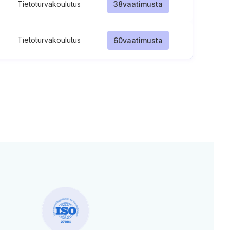
Tietoturvakoulutus
38
vaatimusta
Tietoturvakoulutus
60
vaatimusta