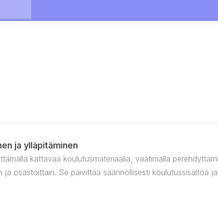
en ja ylläpitäminen
ittämällä kattavaa koulutusmateriaalia, vaatimalla perehdyttäm
ain ja osastoittain. Se päivittää säännöllisesti koulutussisältö