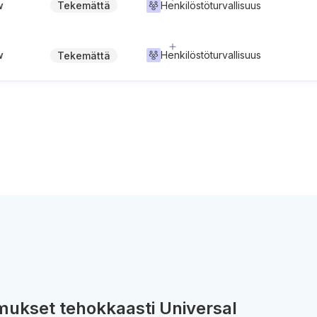
w
Henkilöstöturvallisuus
Tekemättä
w
Henkilöstöturvallisuus
Tekemättä
ukset tehokkaasti Universal