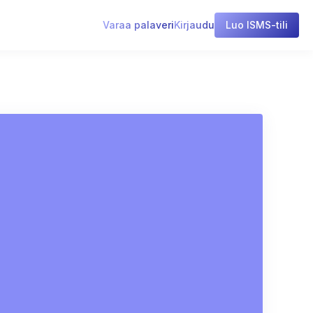
Varaa palaveri
Kirjaudu
Luo ISMS-tili