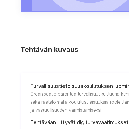
Tehtävän kuvaus
Turvallisuustietoisuuskoulutuksen luomin
Organisaatio parantaa turvallisuuskulttuuria keh
sekä räätälöimällä koulutustilaisuuksia rooleitt
ja vastuullisuuden varmistamiseksi.
Tehtävään liittyvät digiturvavaatimukset