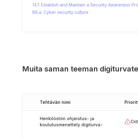
14.1: Establish and Maintain a Security Awareness P
B6.a: Cyber security culture
Muita saman teeman digiturvate
Tehtävän nimi
Priorit
Henkilöstön ohjeistus- ja
Cri
koulutusmenettely digiturva-
asioissa