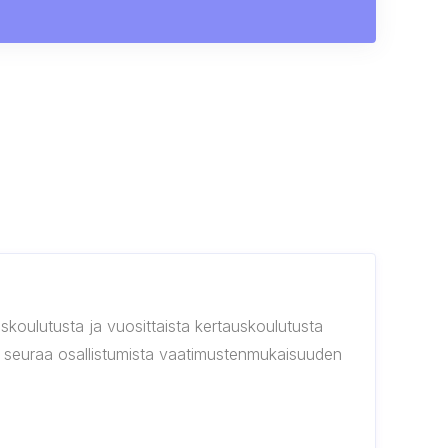
iskoulutusta ja vuosittaista kertauskoulutusta
ä ja seuraa osallistumista vaatimustenmukaisuuden