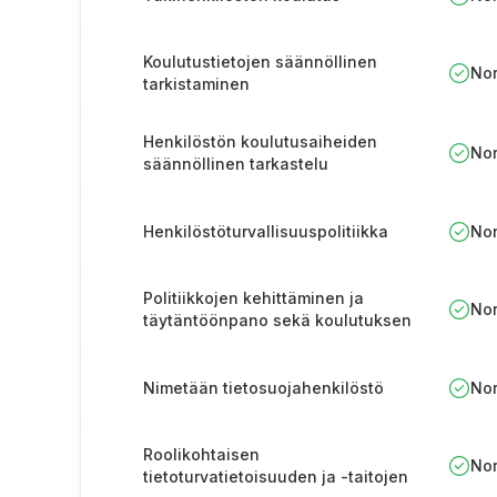
Koulutustietojen säännöllinen
No
tarkistaminen
Henkilöstön koulutusaiheiden
No
säännöllinen tarkastelu
Henkilöstöturvallisuuspolitiikka
No
Politiikkojen kehittäminen ja
No
täytäntöönpano sekä koulutuksen
järjestäminen
Nimetään tietosuojahenkilöstö
No
Roolikohtaisen
No
tietoturvatietoisuuden ja -taitojen