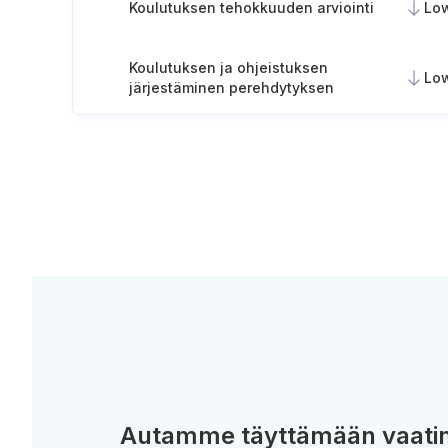
Koulutuksen tehokkuuden arviointi
Lo
Koulutuksen ja ohjeistuksen
Lo
järjestäminen perehdytyksen
yhteydessä (tai ennen
pääsyoikeuksien myöntämistä)
Autamme täyttämään vaatim