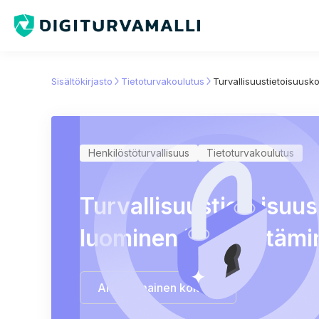
Sisältökirjasto
Tietoturvakoulutus
Turvallisuustietoisuusk
Henkilöstöturvallisuus
Tietoturvakoulutus
Turvallisuustietoisuu
luominen ja ylläpitäm
Aloita ilmainen kokeilu