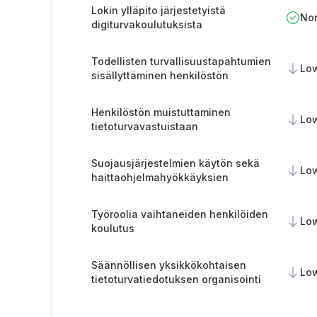
varmistaminen
Lokin ylläpito järjestetyistä
No
digiturvakoulutuksista
Todellisten turvallisuustapahtumien
Lo
sisällyttäminen henkilöstön
koulutukseen
Henkilöstön muistuttaminen
Lo
tietoturvavastuistaan
Suojausjärjestelmien käytön sekä
Lo
haittaohjelmahyökkäyksien
raportoinnin kouluttaminen
Työroolia vaihtaneiden henkilöiden
Lo
koulutus
Säännöllisen yksikkökohtaisen
Lo
tietoturvatiedotuksen organisointi