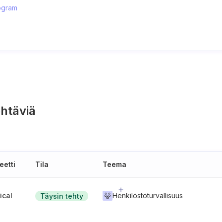
rogram
htäviä
eetti
Tila
Teema
tical
Henkilöstöturvallisuus
Täysin tehty