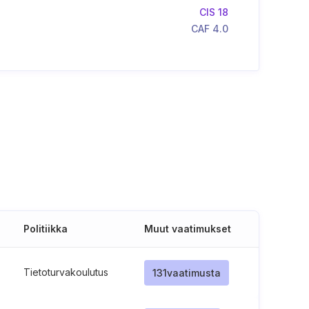
CIS 18
CAF 4.0
Politiikka
Muut vaatimukset
Tietoturvakoulutus
131
vaatimusta