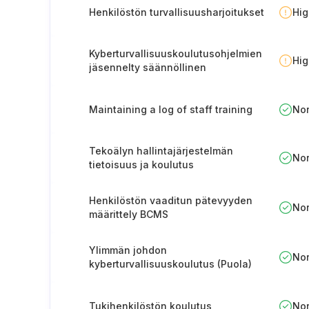
Henkilöstön turvallisuusharjoitukset
Hi
Kyberturvallisuuskoulutusohjelmien
Hi
jäsennelty säännöllinen
päivittäminen
Maintaining a log of staff training
No
Tekoälyn hallintajärjestelmän
No
tietoisuus ja koulutus
Henkilöstön vaaditun pätevyyden
No
määrittely BCMS
Ylimmän johdon
No
kyberturvallisuuskoulutus (Puola)
Tukihenkilöstön koulutus
No