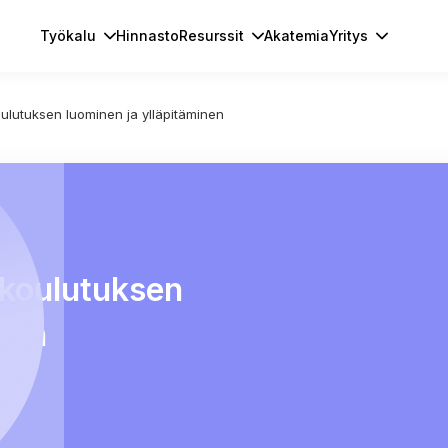
Työkalu
Hinnasto
Resurssit
Akatemia
Yritys
oulutuksen luominen ja ylläpitäminen
skoulutuksen
inen