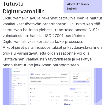
Tutustu
Aloita ilmainen
kokeilu
Digiturvamalliin
Digiturvamallin avulla rakennat tietoturvallisen ja halutut
vaatimukset täyttävän organisaation. Halusitko kehittää
tietoturvan hallintaa yleisesti, raportoida omasta NIS2-
valmiudesta tai hankkia ISO 27001 -sertifioinnin,
Digiturvamalli yksinkertaistaa koko prosessia.
AI-pohjaiset parannussuositukset ja käyttäjäystävällinen
työkalu varmistavat, että organisaationne voi olla
luottavainen vaatimusten täyttymisestä ja keskittyä
oman tietoturvan jatkuvaan parantamiseen.