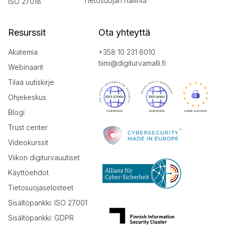
Tietosuojan hallinta
ISO 27018
Resurssit
Ota yhteyttä
Akatemia
+358 10 231 6010
tiimi@digiturvamalli.fi
Webinaarit
Tilaa uutiskirje
Ohjekeskus
Blogi
Trust center
Videokurssit
Viikon digiturvauutiset
Käyttöehdot
Tietosuojaselosteet
Sisältöpankki: ISO 27001
Sisältöpankki: GDPR