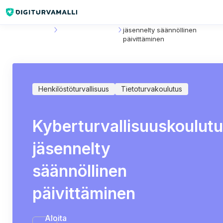
Sisältökirjasto
Tietoturvakoulutus
Kyberturvallisuuskoulutusohjelm
jäsennelty säännöllinen
päivittäminen
Henkilöstöturvallisuus
Tietoturvakoulutus
Kyberturvallisuuskoulut
jäsennelty
säännöllinen
päivittäminen
Aloita