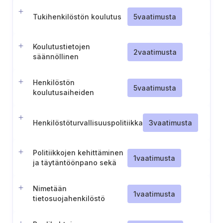
Tukihenkilöstön koulutus
5
vaatimusta
Koulutustietojen
2
vaatimusta
säännöllinen
tarkistaminen
Henkilöstön
5
vaatimusta
koulutusaiheiden
säännöllinen tarkastelu
Henkilöstöturvallisuuspolitiikka
3
vaatimusta
Politiikkojen kehittäminen
1
vaatimusta
ja täytäntöönpano sekä
koulutuksen järjestäminen
Nimetään
1
vaatimusta
tietosuojahenkilöstö