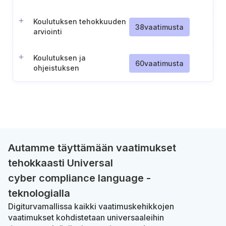
tietoturvatiedotuksen
organisointi
Koulutuksen tehokkuuden
38
vaatimusta
arviointi
Koulutuksen ja
60
vaatimusta
ohjeistuksen
järjestäminen
perehdytyksen
yhteydessä (tai ennen
pääsyoikeuksien
myöntämistä)
Autamme täyttämään vaatimukset
tehokkaasti Universal
cyber compliance language -
teknologialla
Digiturvamallissa kaikki vaatimuskehikkojen
vaatimukset kohdistetaan universaaleihin