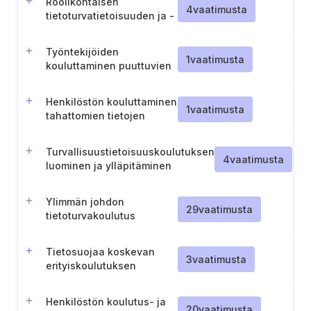
Roolikohtaisen
4
vaatimusta
tietoturvatietoisuuden ja -
taitojen koulutuksen
toteuttaminen
Työntekijöiden
1
vaatimusta
kouluttaminen puuttuvien
tietoturvapäivitysten
tunnistamiseen ja niistä
Henkilöstön kouluttaminen
ilmoittamiseen.
1
vaatimusta
tahattomien tietojen
altistumisen syistä
Turvallisuustietoisuuskoulutuksen
4
vaatimusta
luominen ja ylläpitäminen
Ylimmän johdon
29
vaatimusta
tietoturvakoulutus
Tietosuojaa koskevan
3
vaatimusta
erityiskoulutuksen
järjestäminen
henkilöstölle
Henkilöstön koulutus- ja
20
vaatimusta