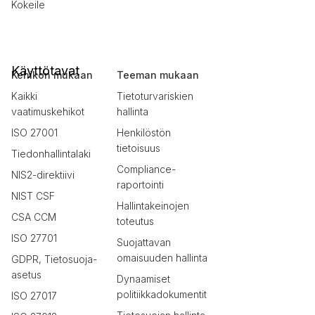
Kokeile
Käyttötavat
Kehikon mukaan
Teeman mukaan
Kaikki
Tietoturvariskien
vaatimuskehikot
hallinta
ISO 27001
Henkilöstön
tietoisuus
Tiedonhallintalaki
Compliance-
NIS2-direktiivi
raportointi
NIST CSF
Hallintakeinojen
CSA CCM
toteutus
ISO 27701
Suojattavan
omaisuuden hallinta
GDPR, Tietosuoja-
asetus
Dynaamiset
politiikkadokumentit
ISO 27017