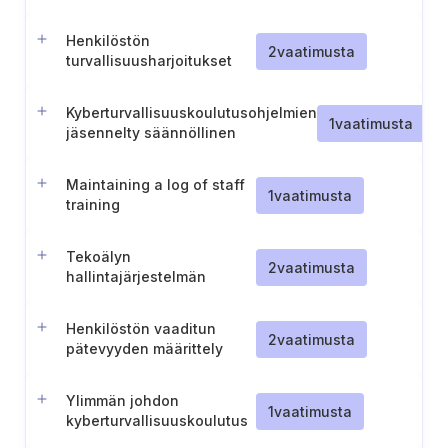
digiturva-asioissa
Henkilöstön
2
vaatimusta
turvallisuusharjoitukset
Kyberturvallisuuskoulutusohjelmien
1
vaatimusta
jäsennelty säännöllinen
päivittäminen
Maintaining a log of staff
1
vaatimusta
training
Tekoälyn
2
vaatimusta
hallintajärjestelmän
tietoisuus ja koulutus
Henkilöstön vaaditun
2
vaatimusta
pätevyyden määrittely
BCMS
Ylimmän johdon
1
vaatimusta
kyberturvallisuuskoulutus
(Puola)