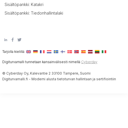
Sisältöpankki: Katakri
Sisältöpankki: Tiedonhallintalaki
Tarjolla kielillä:
Digiturvamalli tunnetaan kansainvälisesti nimellä
Cyberday
© Cyberday Oy, Kalevantie 2 33100 Tampere, Suomi
Digiturvamalli.fi - Moderni alusta tietoturvan hallintaan ja sertifiointiin