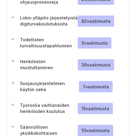
ohjausprosesseja
koskevien aiheiden
kattavuuden
Lokin ylläpito järjestetyistä
varmistaminen
82
vaatimusta
digiturvakoulutuksista
Todellisten
3
vaatimusta
turvallisuustapahtumien
sisällyttäminen
henkilöstön koulutukseen
Henkilöstön
38
vaatimusta
muistuttaminen
tietoturvavastuistaan
Suojausjärjestelmien
7
vaatimusta
käytön sekä
haittaohjelmahyökkäyksien
raportoinnin kouluttaminen
Työroolia vaihtaneiden
15
vaatimusta
henkilöiden koulutus
Säännöllisen
10
vaatimusta
yksikkökohtaisen