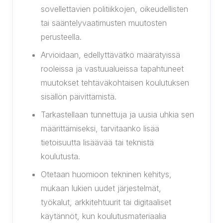
sovellettavien politiikkojen, oikeudellisten
tai sääntelyvaatimusten muutosten
perusteella.
Arvioidaan, edellyttävätkö määrätyissä
rooleissa ja vastuualueissa tapahtuneet
muutokset tehtäväkohtaisen koulutuksen
sisällön päivittämistä.
Tarkastellaan tunnettuja ja uusia uhkia sen
määrittämiseksi, tarvitaanko lisää
tietoisuutta lisäävää tai teknistä
koulutusta.
Otetaan huomioon tekninen kehitys,
mukaan lukien uudet järjestelmät,
työkalut, arkkitehtuurit tai digitaaliset
käytännöt, kun koulutusmateriaalia