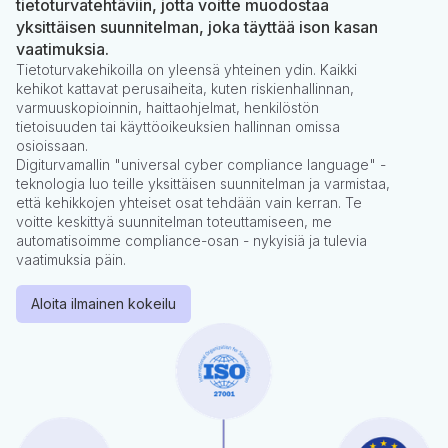
tietoturvatehtäviin, jotta voitte muodostaa
yksittäisen suunnitelman, joka täyttää ison kasan
vaatimuksia.
Tietoturvakehikoilla on yleensä yhteinen ydin. Kaikki
kehikot kattavat perusaiheita, kuten riskienhallinnan,
varmuuskopioinnin, haittaohjelmat, henkilöstön
tietoisuuden tai käyttöoikeuksien hallinnan omissa
osioissaan.
Digiturvamallin "universal cyber compliance language" -
teknologia luo teille yksittäisen suunnitelman ja varmistaa,
että kehikkojen yhteiset osat tehdään vain kerran. Te
voitte keskittyä suunnitelman toteuttamiseen, me
automatisoimme compliance-osan - nykyisiä ja tulevia
vaatimuksia päin.
Aloita ilmainen kokeilu