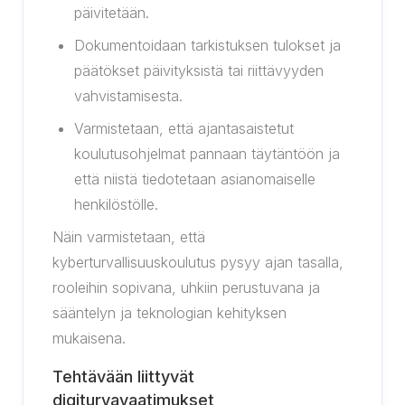
päivitetään.
Dokumentoidaan tarkistuksen tulokset ja
päätökset päivityksistä tai riittävyyden
vahvistamisesta.
Varmistetaan, että ajantasaistetut
koulutusohjelmat pannaan täytäntöön ja
että niistä tiedotetaan asianomaiselle
henkilöstölle.
Näin varmistetaan, että
kyberturvallisuuskoulutus pysyy ajan tasalla,
rooleihin sopivana, uhkiin perustuvana ja
sääntelyn ja teknologian kehityksen
mukaisena.
Tehtävään liittyvät
digiturvavaatimukset