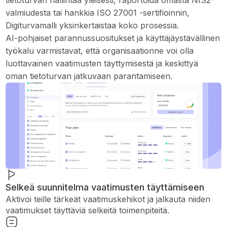
tietoturvan hallintaa yleisesti, raportoida omasta NIS2-
valmiudesta tai hankkia ISO 27001 -sertifioinnin,
Digiturvamalli yksinkertaistaa koko prosessia.
AI-pohjaiset parannussuositukset ja käyttäjäystävällinen
työkalu varmistavat, että organisaationne voi olla
luottavainen vaatimusten täyttymisestä ja keskittyä
oman tietoturvan jatkuvaan parantamiseen.
Selkeä suunnitelma vaatimusten täyttämiseen
Aktivoi teille tärkeät vaatimuskehikot ja jalkauta niiden
vaatimukset täyttäviä selkeitä toimenpiteitä.