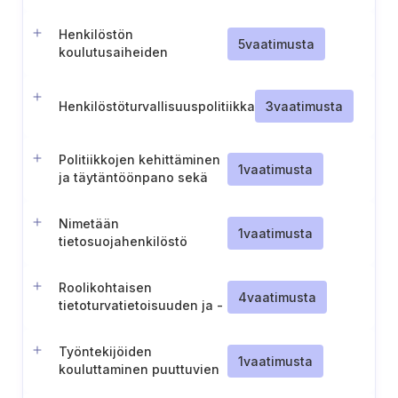
tarkistaminen
Henkilöstön
5
vaatimusta
koulutusaiheiden
säännöllinen tarkastelu
Henkilöstöturvallisuuspolitiikka
3
vaatimusta
Politiikkojen kehittäminen
1
vaatimusta
ja täytäntöönpano sekä
koulutuksen järjestäminen
Nimetään
1
vaatimusta
tietosuojahenkilöstö
Roolikohtaisen
4
vaatimusta
tietoturvatietoisuuden ja -
taitojen koulutuksen
toteuttaminen
Työntekijöiden
1
vaatimusta
kouluttaminen puuttuvien
tietoturvapäivitysten