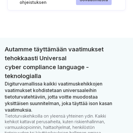
ohjeistuksen
järjestäminen
perehdytyksen
yhteydessä (tai ennen
pääsyoikeuksien
myöntämistä)
Autamme täyttämään vaatimukset
tehokkaasti Universal
cyber compliance language -
teknologialla
Digiturvamallissa kaikki vaatimuskehikkojen
vaatimukset kohdistetaan universaaleihin
tietoturvatehtäviin, jotta voitte muodostaa
yksittäisen suunnitelman, joka täyttää ison kasan
vaatimuksia.
Tietoturvakehikoilla on yleensä yhteinen ydin. Kaikki
kehikot kattavat perusaiheita, kuten riskienhallinnan,
varmuuskopioinnin, haittaohjelmat, henkilöstön
tietoisuuden tai käyttöoikeuksien hallinnan omissa