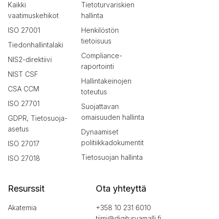
Kaikki
Tietoturvariskien
vaatimuskehikot
hallinta
ISO 27001
Henkilöstön
tietoisuus
Tiedonhallintalaki
Compliance-
NIS2-direktiivi
raportointi
NIST CSF
Hallintakeinojen
CSA CCM
toteutus
ISO 27701
Suojattavan
omaisuuden hallinta
GDPR, Tietosuoja-
asetus
Dynaamiset
politiikkadokumentit
ISO 27017
Tietosuojan hallinta
ISO 27018
Resurssit
Ota yhteyttä
Akatemia
+358 10 231 6010
tiimi@digiturvamalli.fi