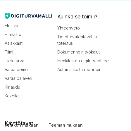
Kuinka se toimii?
Etusivu
Yhteenveto
Hinnasto
Tietoturvatehtävät ja
Asiakkaat
toteutus
Tiimi
Dokumennoin työkalut
Tietoturva
Henkilöstön digiturvaohjeet
Varaa demo
Automatisoitu raportointi
Varaa palaveri
Kirjaudu
Kokeile
Käyttötavat
Kehikon mukaan
Teeman mukaan