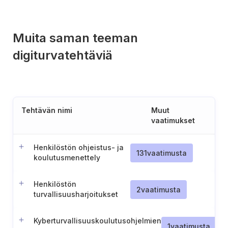
Muita saman teeman
digiturvatehtäviä
Tehtävän nimi
Muut
vaatimukset
Henkilöstön ohjeistus- ja
131
vaatimusta
koulutusmenettely
digiturva-asioissa
Henkilöstön
2
vaatimusta
turvallisuusharjoitukset
Kyberturvallisuuskoulutusohjelmien
1
vaatimusta