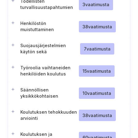
Todellisten
3
vaatimusta
turvallisuustapahtumien
sisällyttäminen
henkilöstön koulutukseen
Henkilöstön
38
vaatimusta
muistuttaminen
tietoturvavastuistaan
Suojausjärjestelmien
7
vaatimusta
käytön sekä
haittaohjelmahyökkäyksien
raportoinnin kouluttaminen
Työroolia vaihtaneiden
15
vaatimusta
henkilöiden koulutus
Säännöllisen
10
vaatimusta
yksikkökohtaisen
tietoturvatiedotuksen
organisointi
Koulutuksen tehokkuuden
38
vaatimusta
arviointi
Koulutuksen ja
60
vaatimusta