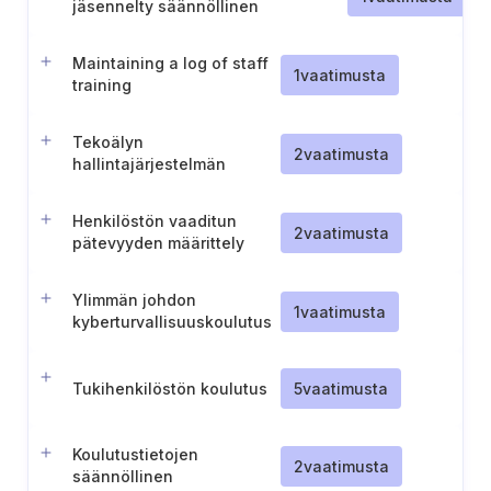
jäsennelty säännöllinen
päivittäminen
Maintaining a log of staff
1
vaatimusta
training
Tekoälyn
2
vaatimusta
hallintajärjestelmän
tietoisuus ja koulutus
Henkilöstön vaaditun
2
vaatimusta
pätevyyden määrittely
BCMS
Ylimmän johdon
1
vaatimusta
kyberturvallisuuskoulutus
(Puola)
Tukihenkilöstön koulutus
5
vaatimusta
Koulutustietojen
2
vaatimusta
säännöllinen