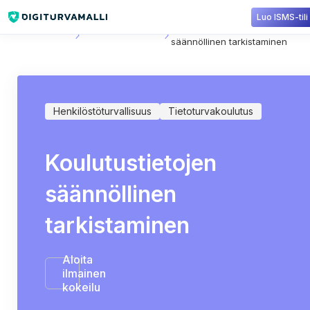
Luo ISMS-tili
Sisältökirjasto
Tietoturvakoulutus
Koulutustietojen
säännöllinen tarkistaminen
Henkilöstöturvallisuus
Tietoturvakoulutus
Koulutustietojen
säännöllinen
tarkistaminen
Aloita
ilmainen
kokeilu