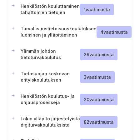
tunnistamiseen ja niistä
Henkilöstön kouluttaminen
ilmoittamiseen.
1
vaatimusta
tahattomien tietojen
altistumisen syistä
Turvallisuustietoisuuskoulutuksen
4
vaatimusta
luominen ja ylläpitäminen
Ylimmän johdon
29
vaatimusta
tietoturvakoulutus
Tietosuojaa koskevan
3
vaatimusta
erityiskoulutuksen
järjestäminen
henkilöstölle
Henkilöstön koulutus- ja
20
vaatimusta
ohjausprosesseja
koskevien aiheiden
kattavuuden
Lokin ylläpito järjestetyistä
varmistaminen
82
vaatimusta
digiturvakoulutuksista