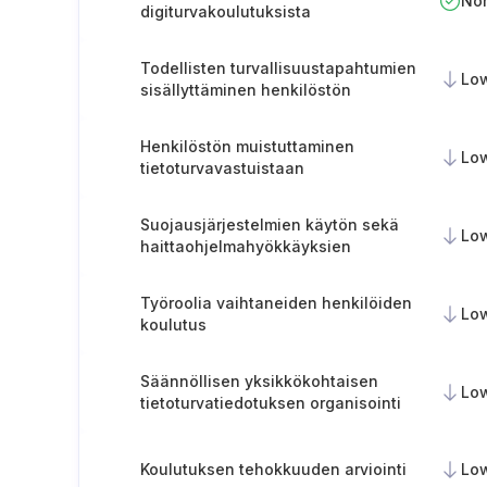
No
digiturvakoulutuksista
Todellisten turvallisuustapahtumien
Lo
sisällyttäminen henkilöstön
koulutukseen
Henkilöstön muistuttaminen
Lo
tietoturvavastuistaan
Suojausjärjestelmien käytön sekä
Lo
haittaohjelmahyökkäyksien
raportoinnin kouluttaminen
Työroolia vaihtaneiden henkilöiden
Lo
koulutus
Säännöllisen yksikkökohtaisen
Lo
tietoturvatiedotuksen organisointi
Koulutuksen tehokkuuden arviointi
Lo