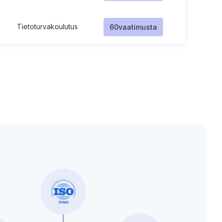
Tietoturvakoulutus
60
vaatimusta