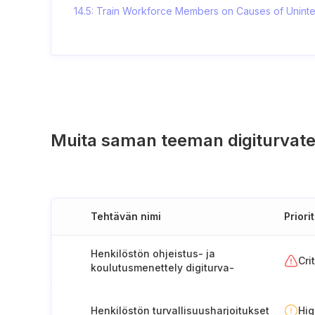
14.5: Train Workforce Members on Causes of Uninte
Muita saman teeman digiturvate
Tehtävän nimi
Priorit
Henkilöstön ohjeistus- ja
Cri
koulutusmenettely digiturva-
asioissa
Henkilöstön turvallisuusharjoitukset
Hi