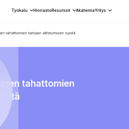
Työkalu
Hinnasto
Resurssit
Akatemia
Yritys
en tahattomien tietojen altistumisen syistä
minen tahattomien
yistä