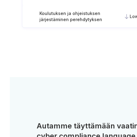
Koulutuksen ja ohjeistuksen
Lo
järjestäminen perehdytyksen
yhteydessä (tai ennen
pääsyoikeuksien myöntämistä)
Autamme täyttämään vaatim
cyber compliance language 