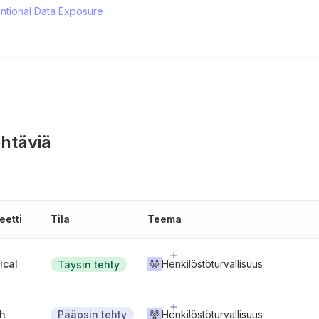
ntional Data Exposure
htäviä
eetti
Tila
Teema
tical
Henkilöstöturvallisuus
Täysin tehty
gh
Henkilöstöturvallisuus
Pääosin tehty