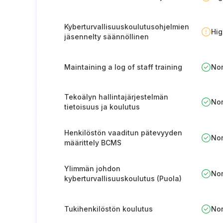
Kyberturvallisuuskoulutusohjelmien
Hi
jäsennelty säännöllinen
päivittäminen
Maintaining a log of staff training
No
Tekoälyn hallintajärjestelmän
No
tietoisuus ja koulutus
Henkilöstön vaaditun pätevyyden
No
määrittely BCMS
Ylimmän johdon
No
kyberturvallisuuskoulutus (Puola)
Tukihenkilöstön koulutus
No