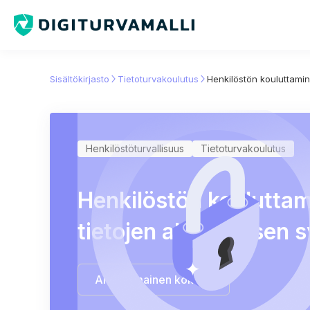
Sisältökirjasto
Tietoturvakoulutus
Henkilöstön kouluttamin
Henkilöstöturvallisuus
Tietoturvakoulutus
Henkilöstön koulutta
tietojen altistumisen s
Aloita ilmainen kokeilu