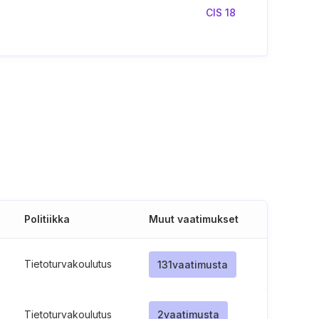
CIS 18
Politiikka
Muut vaatimukset
Tietoturvakoulutus
131
vaatimusta
Tietoturvakoulutus
2
vaatimusta