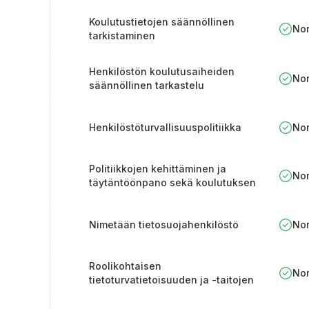
Koulutustietojen säännöllinen
No
tarkistaminen
Henkilöstön koulutusaiheiden
No
säännöllinen tarkastelu
Henkilöstöturvallisuuspolitiikka
No
Politiikkojen kehittäminen ja
No
täytäntöönpano sekä koulutuksen
järjestäminen
Nimetään tietosuojahenkilöstö
No
Roolikohtaisen
No
tietoturvatietoisuuden ja -taitojen
koulutuksen toteuttaminen