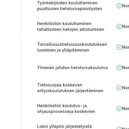
Työntekijöiden kouluttaminen
No
puuttuvien tietoturvapäivitysten
tunnistamiseen ja niistä
ilmoittamiseen.
Henkilöstön kouluttaminen
No
tahattomien tietojen altistumisen
syistä
Turvallisuustietoisuuskoulutuksen
No
luominen ja ylläpitäminen
Ylimmän johdon tietoturvakoulutus
No
Tietosuojaa koskevan
No
erityiskoulutuksen järjestäminen
henkilöstölle
Henkilöstön koulutus- ja
No
ohjausprosesseja koskevien
aiheiden kattavuuden
varmistaminen
Lokin ylläpito järjestetyistä