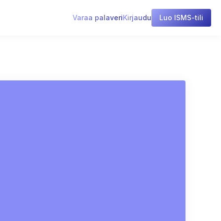
Varaa palaveri
Kirjaudu
Luo ISMS-tili