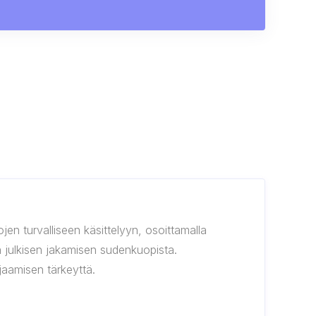
ojen turvalliseen käsittelyyn, osoittamalla
tta julkisen jakamisen sudenkuopista.
jaamisen tärkeyttä.