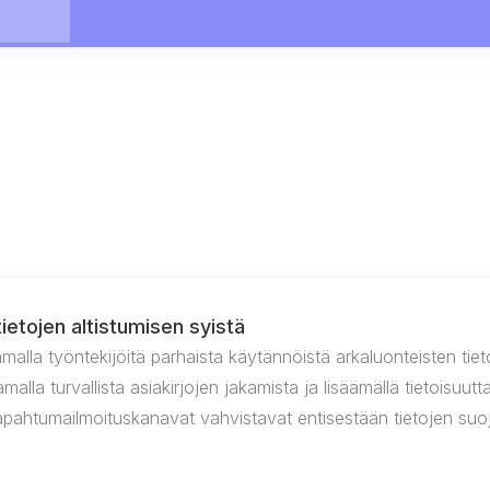
ietojen altistumisen syistä
amalla työntekijöitä parhaista käytännöistä arkaluonteisten tiet
malla turvallista asiakirjojen jakamista ja lisäämällä tietoisuu
tapahtumailmoituskanavat vahvistavat entisestään tietojen suo