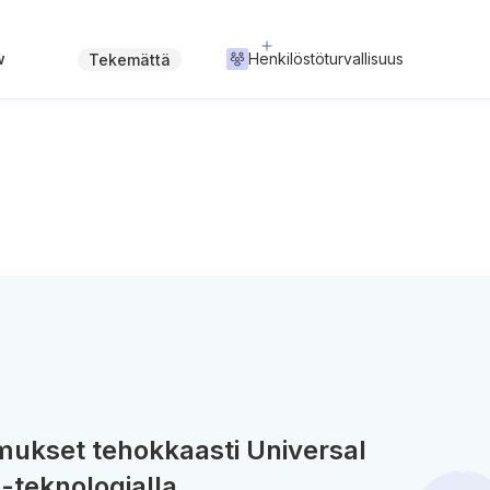
w
Henkilöstöturvallisuus
Tekemättä
ukset tehokkaasti Universal
-teknologialla