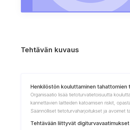
Tehtävän kuvaus
Henkilöstön kouluttaminen tahattomien t
Organisaatio lisää tietoturvatietoisuutta koulutt
kannettavien laitteiden katoamisen riskit, opasta
Säännölliset tietoturvaharjoitukset ja avoimet 
Tehtävään liittyvät digiturvavaatimukset