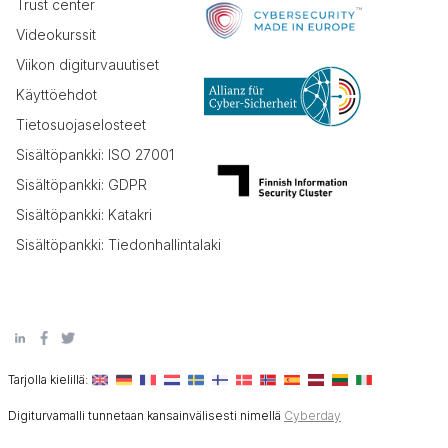
Trust center
Videokurssit
Viikon digiturvauutiset
Käyttöehdot
Tietosuojaselosteet
Sisältöpankki: ISO 27001
Sisältöpankki: GDPR
Sisältöpankki: Katakri
Sisältöpankki: Tiedonhallintalaki
Tarjolla kielillä:
Digiturvamalli tunnetaan kansainvälisesti nimellä
Cyberday