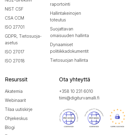
raportointi
NIST CSF
Hallintakeinojen
CSA CCM
toteutus
ISO 27701
Suojattavan
omaisuuden hallinta
GDPR, Tietosuoja-
asetus
Dynaamiset
politiikkadokumentit
ISO 27017
Tietosuojan hallinta
ISO 27018
Resurssit
Ota yhteyttä
Akatemia
+358 10 231 6010
tiimi@digiturvamalli.fi
Webinaarit
Tilaa uutiskirje
Ohjekeskus
Blogi