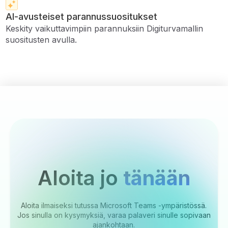
AI-avusteiset parannussuositukset
Keskity vaikuttavimpiin parannuksiin Digiturvamallin
suositusten avulla.
Aloita jo
tänään
Aloita ilmaiseksi tutussa Microsoft Teams -ympäristössä.
Jos sinulla on kysymyksiä, varaa palaveri sinulle sopivaan
ajankohtaan.