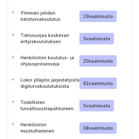
Ylimmän johdon
29
vaatimusta
tietoturvakoulutus
Tietosuojaa koskevan
3
vaatimusta
erityiskoulutuksen
järjestäminen
henkilöstölle
Henkilöstön koulutus- ja
20
vaatimusta
ohjausprosesseja
koskevien aiheiden
kattavuuden
Lokin ylläpito järjestetyistä
varmistaminen
82
vaatimusta
digiturvakoulutuksista
Todellisten
3
vaatimusta
turvallisuustapahtumien
sisällyttäminen
henkilöstön koulutukseen
Henkilöstön
38
vaatimusta
muistuttaminen
tietoturvavastuistaan