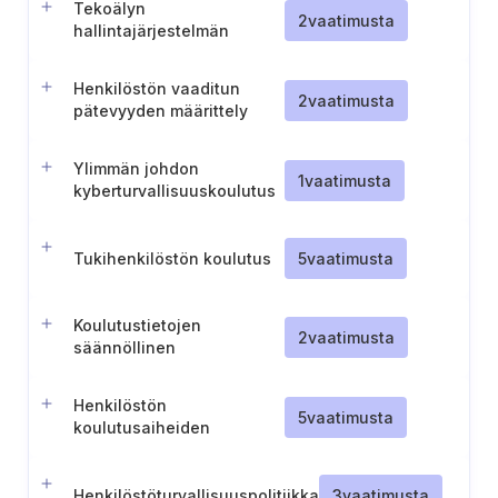
Tekoälyn
2
vaatimusta
hallintajärjestelmän
tietoisuus ja koulutus
Henkilöstön vaaditun
2
vaatimusta
pätevyyden määrittely
BCMS
Ylimmän johdon
1
vaatimusta
kyberturvallisuuskoulutus
(Puola)
Tukihenkilöstön koulutus
5
vaatimusta
Koulutustietojen
2
vaatimusta
säännöllinen
tarkistaminen
Henkilöstön
5
vaatimusta
koulutusaiheiden
säännöllinen tarkastelu
Henkilöstöturvallisuuspolitiikka
3
vaatimusta