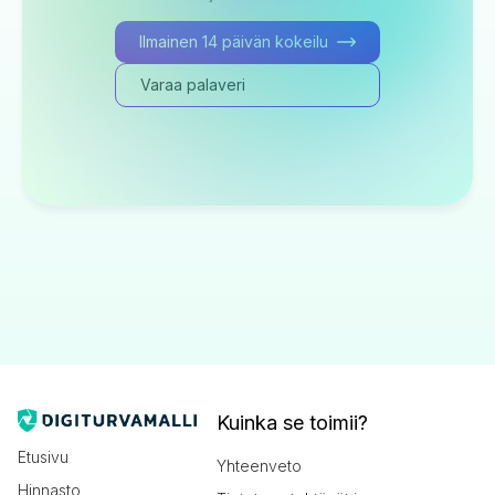
Ilmainen 14 päivän kokeilu
Varaa palaveri
Kuinka se toimii?
Etusivu
Yhteenveto
Hinnasto