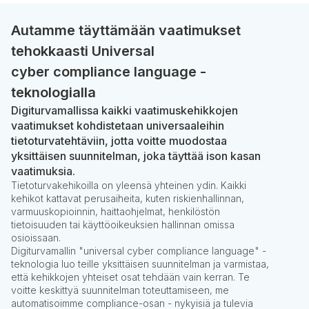
Autamme täyttämään vaatimukset
tehokkaasti Universal
cyber compliance language -
teknologialla
Digiturvamallissa kaikki vaatimuskehikkojen
vaatimukset kohdistetaan universaaleihin
tietoturvatehtäviin, jotta voitte muodostaa
yksittäisen suunnitelman, joka täyttää ison kasan
vaatimuksia.
Tietoturvakehikoilla on yleensä yhteinen ydin. Kaikki
kehikot kattavat perusaiheita, kuten riskienhallinnan,
varmuuskopioinnin, haittaohjelmat, henkilöstön
tietoisuuden tai käyttöoikeuksien hallinnan omissa
osioissaan.
Digiturvamallin "universal cyber compliance language" -
teknologia luo teille yksittäisen suunnitelman ja varmistaa,
että kehikkojen yhteiset osat tehdään vain kerran. Te
voitte keskittyä suunnitelman toteuttamiseen, me
automatisoimme compliance-osan - nykyisiä ja tulevia