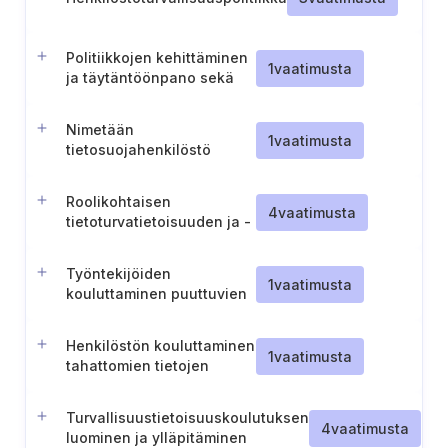
Politiikkojen kehittäminen
1
vaatimusta
ja täytäntöönpano sekä
koulutuksen järjestäminen
Nimetään
1
vaatimusta
tietosuojahenkilöstö
Roolikohtaisen
4
vaatimusta
tietoturvatietoisuuden ja -
taitojen koulutuksen
toteuttaminen
Työntekijöiden
1
vaatimusta
kouluttaminen puuttuvien
tietoturvapäivitysten
tunnistamiseen ja niistä
Henkilöstön kouluttaminen
ilmoittamiseen.
1
vaatimusta
tahattomien tietojen
altistumisen syistä
Turvallisuustietoisuuskoulutuksen
4
vaatimusta
luominen ja ylläpitäminen