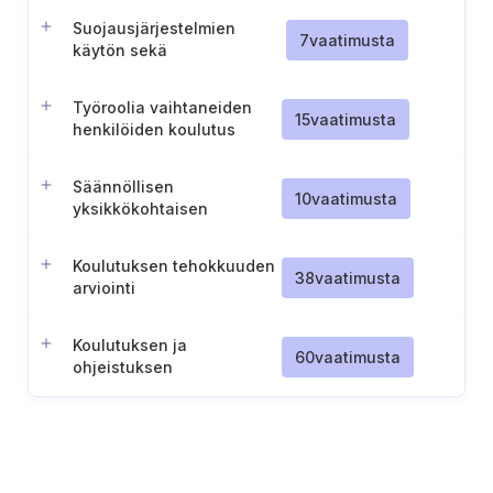
Suojausjärjestelmien
7
vaatimusta
käytön sekä
haittaohjelmahyökkäyksien
raportoinnin kouluttaminen
Työroolia vaihtaneiden
15
vaatimusta
henkilöiden koulutus
Säännöllisen
10
vaatimusta
yksikkökohtaisen
tietoturvatiedotuksen
organisointi
Koulutuksen tehokkuuden
38
vaatimusta
arviointi
Koulutuksen ja
60
vaatimusta
ohjeistuksen
järjestäminen
perehdytyksen
yhteydessä (tai ennen
pääsyoikeuksien
myöntämistä)