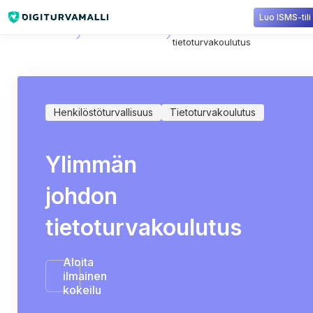
Luo ISMS-tili
Sisältökirjasto
Tietoturvakoulutus
Ylimmän johdon
tietoturvakoulutus
Henkilöstöturvallisuus
Tietoturvakoulutus
Ylimmän
johdon
tietoturvakoulutus
Aloita
ilmainen
kokeilu