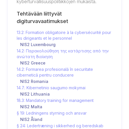
kyberturvallisuuspolitiikkojen mukaista.
Tehtävään liittyvät
digiturvavaatimukset
13.2: Formation obligatoire à la cybersécurité pour
les dirigeants et le personnel
NIS2 Luxembourg
14.2: Παρακολούθηση της κατάρτισης από την
ανώτατη διοίκηση
NIS2 Greece
14.2: Formarea profesională în securitate
cibernetică pentru conducere
NIS2 Romania
14.7.: Kibernetinio saugumo mokymai
NIS2 Lithuania
18.3: Mandatory training for management
NIS2 Malta
§ 19: Ledningens styrning och ansvar
NIS2 Åland
§ 24: Ledertræning i sikkerhed og beredskab