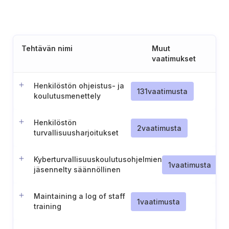
Tehtävän nimi
Muut
vaatimukset
Henkilöstön ohjeistus- ja
131
vaatimusta
koulutusmenettely
digiturva-asioissa
Henkilöstön
2
vaatimusta
turvallisuusharjoitukset
Kyberturvallisuuskoulutusohjelmien
1
vaatimusta
jäsennelty säännöllinen
päivittäminen
Maintaining a log of staff
1
vaatimusta
training