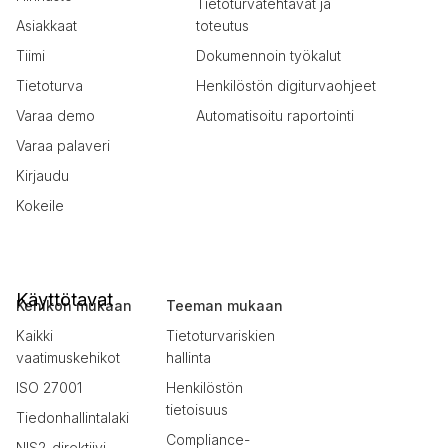
Tietoturvatehtävät ja
Asiakkaat
toteutus
Tiimi
Dokumennoin työkalut
Tietoturva
Henkilöstön digiturvaohjeet
Varaa demo
Automatisoitu raportointi
Varaa palaveri
Kirjaudu
Kokeile
Käyttötavat
Kehikon mukaan
Teeman mukaan
Kaikki
Tietoturvariskien
vaatimuskehikot
hallinta
ISO 27001
Henkilöstön
tietoisuus
Tiedonhallintalaki
Compliance-
NIS2-direktiivi