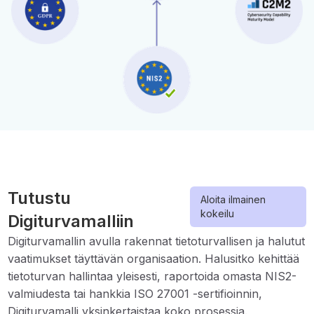
Tutustu
Aloita ilmainen
kokeilu
Digiturvamalliin
Digiturvamallin avulla rakennat tietoturvallisen ja halutut
vaatimukset täyttävän organisaation. Halusitko kehittää
tietoturvan hallintaa yleisesti, raportoida omasta NIS2-
valmiudesta tai hankkia ISO 27001 -sertifioinnin,
Digiturvamalli yksinkertaistaa koko prosessia.