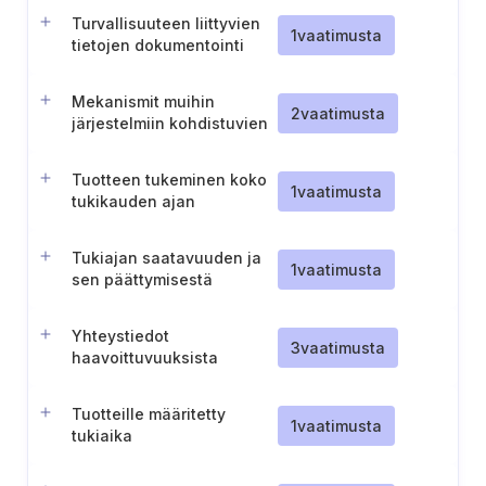
Turvallisuuteen liittyvien
1
vaatimusta
tietojen dokumentointi
Mekanismit muihin
2
vaatimusta
järjestelmiin kohdistuvien
kielteisten vaikutusten
estämiseksi tai
Tuotteen tukeminen koko
minimoimiseksi
1
vaatimusta
tukikauden ajan
Tukiajan saatavuuden ja
1
vaatimusta
sen päättymisestä
ilmoittamisen
varmistaminen
Yhteystiedot
3
vaatimusta
haavoittuvuuksista
ilmoittamista varten
Tuotteille määritetty
1
vaatimusta
tukiaika