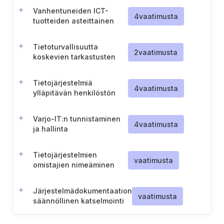
prosessien käyttö
Vanhentuneiden ICT-
4
vaatimusta
tuotteiden asteittainen
poistaminen käytöstä
Tietoturvallisuutta
2
vaatimusta
koskevien tarkastusten
suorittaminen määräajoin
ja poikkeustilanteissa
Tietojärjestelmiä
4
vaatimusta
ylläpitävän henkilöstön
pätevyys ja vastuut
Varjo-IT:n tunnistaminen
4
vaatimusta
ja hallinta
Tietojärjestelmien
vaatimusta
omistajien nimeäminen
Järjestelmädokumentaation
vaatimusta
säännöllinen katselmointi