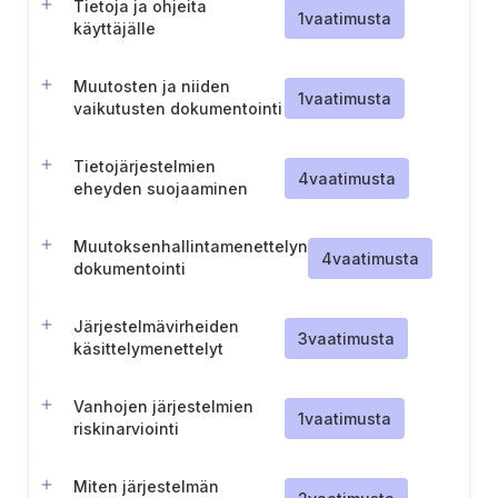
Tietoja ja ohjeita
1
vaatimusta
käyttäjälle
Muutosten ja niiden
1
vaatimusta
vaikutusten dokumentointi
digitaalisiin elementteihin
Tietojärjestelmien
4
vaatimusta
eheyden suojaaminen
Muutoksenhallintamenettelyn
4
vaatimusta
dokumentointi
Järjestelmävirheiden
3
vaatimusta
käsittelymenettelyt
Vanhojen järjestelmien
1
vaatimusta
riskinarviointi
Miten järjestelmän