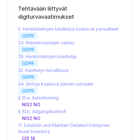
Tehtävään liittyvät
digiturvavaatimukset
5. Henkilötietojen käsittelyä koskevat periaatteet
GDPR
24. Rekisterinpitäjän vastuu
GDPR
28. Henkilötietojen käsittelijä
GDPR
32. Käsittelyn turvallisuus
GDPR
44. Siirtoja koskeva yleinen periaate
GDPR
§ 10.a: Autentisering
NIS2 NO
§ 10.b: Adgangskontroll
NIS2 NO
1.1: Establish and Maintain Detailed Enterprise
Asset Inventory
CIS 18