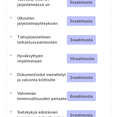
5
vaatimusta
järjestelmässä on
toteutettu tarvittavat
turvatoiminnot
Ulkoisten
5
vaatimusta
järjestelmäyhteyksien
turvallisuuden
varmistaminen
Tietojärjestelmien
3
vaatimusta
tarkastusvaatimusten
määrittely
Hyväksyttyjen
10
vaatimusta
ohjelmistojen
hallintaprosessi
Dokumentoidut menettelyt
2
vaatimusta
ja valvonta kriittisille
järjestelmänvalvojan
toiminnoille käytetyissä
Vähimmän
tietojärjestelmissä
6
vaatimusta
toiminnallisuuden periaate
järjestelmissä
Sietokykyä edistävien
2
vaatimusta