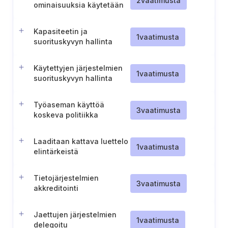
2
vaatimusta
ominaisuuksia käytetään
Kapasiteetin ja
1
vaatimusta
suorituskyvyn hallinta
Käytettyjen järjestelmien
1
vaatimusta
suorituskyvyn hallinta
Työaseman käyttöä
3
vaatimusta
koskeva politiikka
Laaditaan kattava luettelo
1
vaatimusta
elintärkeistä
infrastruktuuripisteistä
Tietojärjestelmien
3
vaatimusta
akkreditointi
Jaettujen järjestelmien
1
vaatimusta
delegoitu