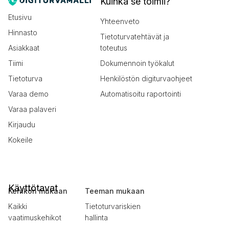
Kuinka se toimii?
Etusivu
Yhteenveto
Hinnasto
Tietoturvatehtävät ja
Asiakkaat
toteutus
Tiimi
Dokumennoin työkalut
Tietoturva
Henkilöstön digiturvaohjeet
Varaa demo
Automatisoitu raportointi
Varaa palaveri
Kirjaudu
Kokeile
Käyttötavat
Kehikon mukaan
Teeman mukaan
Kaikki
Tietoturvariskien
vaatimuskehikot
hallinta