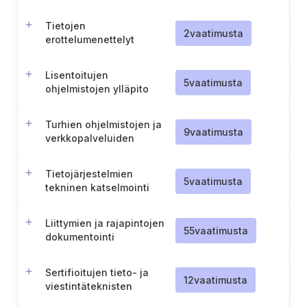
testien aikana
Tietojen
2
vaatimusta
erottelumenettelyt
varmistusjärjestelmissä
(TL IV)
Lisentoitujen
5
vaatimusta
ohjelmistojen ylläpito
Turhien ohjelmistojen ja
9
vaatimusta
verkkopalveluiden
poistaminen
Tietojärjestelmien
5
vaatimusta
tekninen katselmointi
Liittymien ja rajapintojen
55
vaatimusta
dokumentointi
tietojärjestelmille
Sertifioitujen tieto- ja
12
vaatimusta
viestintäteknisten
tuotteiden, palvelujen ja