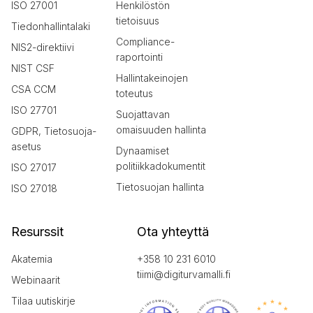
ISO 27001
Henkilöstön
tietoisuus
Tiedonhallintalaki
Compliance-
NIS2-direktiivi
raportointi
NIST CSF
Hallintakeinojen
CSA CCM
toteutus
ISO 27701
Suojattavan
omaisuuden hallinta
GDPR, Tietosuoja-
asetus
Dynaamiset
politiikkadokumentit
ISO 27017
Tietosuojan hallinta
ISO 27018
Resurssit
Ota yhteyttä
Akatemia
+358 10 231 6010
tiimi@digiturvamalli.fi
Webinaarit
Tilaa uutiskirje