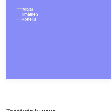
Aloita
ilmainen
kokeilu