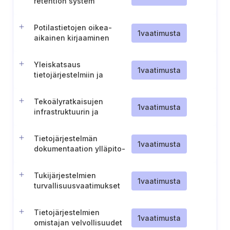
retention system
resilience
Potilastietojen oikea-
1
vaatimusta
aikainen kirjaaminen
potilasasiakirjoihin
Yleiskatsaus
1
vaatimusta
tietojärjestelmiin ja
infrastruktuuriin
Tekoälyratkaisujen
1
vaatimusta
infrastruktuurin ja
laskentakapasiteetin
kartoitus
Tietojärjestelmän
1
vaatimusta
dokumentaation ylläpito-
ja suojausmenettely
Tukijärjestelmien
1
vaatimusta
turvallisuusvaatimukset
Tietojärjestelmien
1
vaatimusta
omistajan velvollisuudet