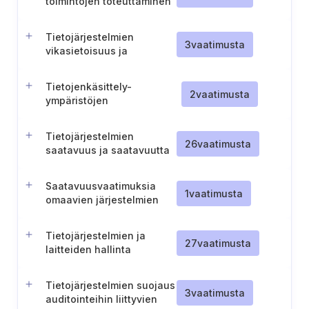
toimintojen toteuttaminen
Tietojärjestelmien
3
vaatimusta
vikasietoisuus ja
toiminnallinen
käytettävyys
Tietojenkäsittely-
2
vaatimusta
ympäristöjen
turvallisuusdokumentaation
ylläpito
Tietojärjestelmien
26
vaatimusta
saatavuus ja saatavuutta
suojaavat menettelyt
Saatavuusvaatimuksia
1
vaatimusta
omaavien järjestelmien
valvonta
Tietojärjestelmien ja
27
vaatimusta
laitteiden hallinta
järjestelmienhallinnassa
Tietojärjestelmien suojaus
3
vaatimusta
auditointeihin liittyvien