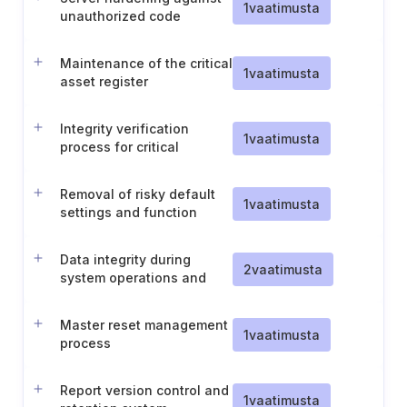
1
vaatimusta
unauthorized code
execution
Maintenance of the critical
1
vaatimusta
asset register
Integrity verification
1
vaatimusta
process for critical
software
Removal of risky default
1
vaatimusta
settings and function
separation
Data integrity during
2
vaatimusta
system operations and
recovery
Master reset management
1
vaatimusta
process
Report version control and
1
vaatimusta