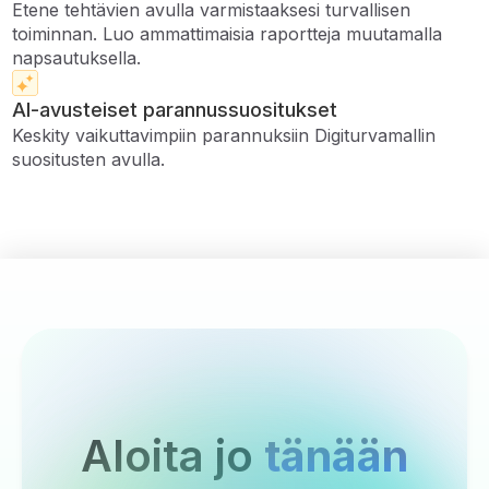
Etene tehtävien avulla varmistaaksesi turvallisen
toiminnan. Luo ammattimaisia ​​raportteja muutamalla
napsautuksella.
AI-avusteiset parannussuositukset
Keskity vaikuttavimpiin parannuksiin Digiturvamallin
suositusten avulla.
Aloita jo
tänään