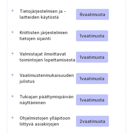
tietojärjestelmien osalta
Tietojärjestelmien ja -
6
vaatimusta
laitteiden käytöstä
poistaminen
Kriittisten järjestelmien
1
vaatimusta
tietojen sijainti
Valmistajat ilmoittavat
1
vaatimusta
toimintojen lopettamisesta
Vaatimustenmukaisuuden
1
vaatimusta
julistus
Tukiajan päättymispäivän
1
vaatimusta
näyttäminen
Ohjelmistojen ylläpitoon
2
vaatimusta
liittyvä asiakirjojen
säilyttäminen