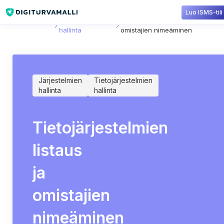
Luo ISMS-tili
Sisältökirjasto
Tietojärjestelmien
Tietojärjestelmien listaus ja
hallinta
omistajien nimeäminen
Järjestelmien
Tietojärjestelmien
hallinta
hallinta
Tietojärjestelmien
listaus
ja
omistajien
nimeäminen