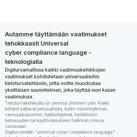
Autamme täyttämään vaatimukset
tehokkaasti Universal
cyber compliance language -
teknologialla
Digiturvamallissa kaikki vaatimuskehikkojen
vaatimukset kohdistetaan universaaleihin
tietoturvatehtäviin, jotta voitte muodostaa
yksittäisen suunnitelman, joka täyttää ison kasan
vaatimuksia.
Tietoturvakehikoilla on yleensä yhteinen ydin. Kaikki
kehikot kattavat perusaiheita, kuten riskienhallinnan,
varmuuskopioinnin, haittaohjelmat, henkilöstön
tietoisuuden tai käyttöoikeuksien hallinnan omissa
osioissaan.
Digiturvamallin "universal cyber compliance language" -