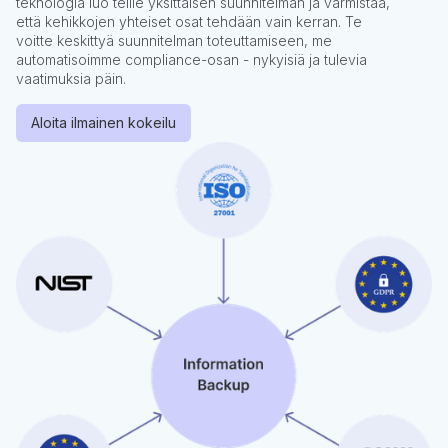
teknologia luo teille yksittäisen suunnitelman ja varmistaa,
että kehikkojen yhteiset osat tehdään vain kerran. Te
voitte keskittyä suunnitelman toteuttamiseen, me
automatisoimme compliance-osan - nykyisiä ja tulevia
vaatimuksia päin.
Aloita ilmainen kokeilu