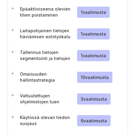
Epäaktiiviseena olevien
1
vaatimusta
tilien poistaminen
käytöstä
Laitapohjainen tietojen
1
vaatimusta
häviämisen estotyökalu
Tallennus tietojen
1
vaatimusta
segmentointi ja tietojen
käsittely
tarkaluonteisuuden
Omaisuuden
perusteella
10
vaatimusta
hallintastrategia
Valtuutettujen
3
vaatimusta
ohjelmistojen tuen
varmistaminen
Käytössä olevan tiedon
6
vaatimusta
suojaus