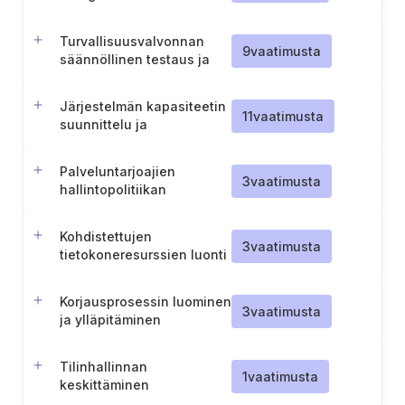
turvallisuusvalvonta
Turvallisuusvalvonnan
9
vaatimusta
säännöllinen testaus ja
dokumentointi
Järjestelmän kapasiteetin
11
vaatimusta
suunnittelu ja
häiriönsietokyky
Palveluntarjoajien
3
vaatimusta
hallintopolitiikan
laatiminen ja ylläpitäminen
Kohdistettujen
3
vaatimusta
tietokoneresurssien luonti
ja ylläpito kaikkea
hallinnollista työtä varten
Korjausprosessin luominen
3
vaatimusta
ja ylläpitäminen
Tilinhallinnan
1
vaatimusta
keskittäminen