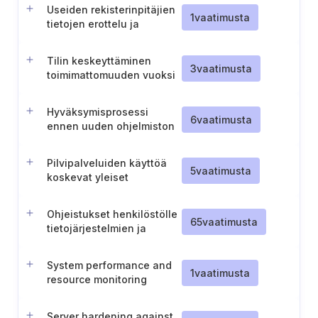
Useiden rekisterinpitäjien
1
vaatimusta
tietojen erottelu ja
tietoturvaloukkausten
ilmoitusprosessi
Tilin keskeyttäminen
3
vaatimusta
toimimattomuuden vuoksi
Hyväksymisprosessi
6
vaatimusta
ennen uuden ohjelmiston
käyttöönottoa
Pilvipalveluiden käyttöä
5
vaatimusta
koskevat yleiset
periaatteet
Ohjeistukset henkilöstölle
65
vaatimusta
tietojärjestelmien ja
tunnistautumistietojen
käyttöön liittyen
System performance and
1
vaatimusta
resource monitoring
Server hardening against