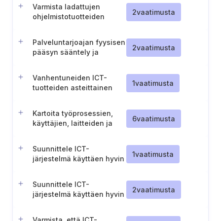
Varmista ladattujen
2
vaatimusta
ohjelmistotuotteiden
eheys
Palveluntarjoajan fyysisen
2
vaatimusta
pääsyn sääntely ja
valvonta ICT-tuotteiden
huollon yhteydessä
Vanhentuneiden ICT-
1
vaatimusta
tuotteiden asteittainen
poistaminen käytöstä
Kartoita työprosessien,
6
vaatimusta
käyttäjien, laitteiden ja
palveluiden välinen
tiedonkulku
Suunnittele ICT-
1
vaatimusta
järjestelmä käyttäen hyvin
integroitavia ICT-tuotteita
Suunnittele ICT-
2
vaatimusta
järjestelmä käyttäen hyvin
integroitavia ICT-tuotteita
Varmista, että ICT-