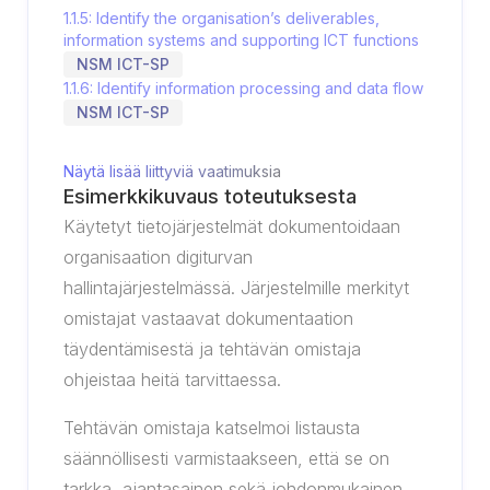
1.1.5: Identify the organisation’s deliverables,
information systems and supporting ICT functions
NSM ICT-SP
1.1.6: Identify information processing and data flow
NSM ICT-SP
Näytä lisää liittyviä vaatimuksia
Esimerkkikuvaus toteutuksesta
Käytetyt tietojärjestelmät dokumentoidaan
organisaation digiturvan
hallintajärjestelmässä. Järjestelmille merkityt
omistajat vastaavat dokumentaation
täydentämisestä ja tehtävän omistaja
ohjeistaa heitä tarvittaessa.
Tehtävän omistaja katselmoi listausta
säännöllisesti varmistaakseen, että se on
tarkka, ajantasainen sekä johdonmukainen.